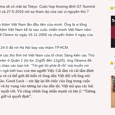
Nam
ma sẽ có mặt tại Tokyo. Cuộc họp thượng đỉnh G7 Summit
6 và 27-5-2016 với sự tham dự của các vị nguyên thủ 7
thăm Việt Nam lần đầu tiên của mình. Ông là vị tổng
thăm Việt Nam kể từ sau cuộc chiến tranh Việt Nam năm
ll Clinton từ ngày 16-11-2000 và chuyến thăm 4 ngày của
.
a 24-5 đã rời Hà Nội bay vào thăm TP.HCM.
i các thủ lĩnh trẻ Việt Nam của tổ chức Sáng kiến các Thủ
nter ở Quận 1 (từ lúc 11g05 đến 12g20), ông Obama đã
hào các bạn trẻ: “Tới giờ tôi phải đi rồi” mà muốn rơi
n ngã biết bao
con tim người Việt. Cái tầm và cái tâm đỉnh
và cả thế giới đã hiểu rõ lòng dân Việt đối với ông nói
ào. Good Luck – xin lặp lại lời chúc của ông trong cuộc
và hy vọng vào tương lai của dân tộc Việt mà qua các bài
á tuyệt vời. Và cũng chính ông nhấn mạnh và lưu ý: “Tương
m giữ và quyết định”.