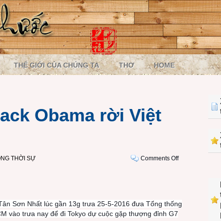
THẾ GIỚI CỦA CHÚNG TA
THƠ
HOME
ack Obama rời Việt
on
NG THỜI SỰ
Comments Off
Tổng
thống
Barack
Obama
 Tân Sơn Nhất lúc gần 13g trưa 25-5-2016 đưa Tổng thống
rời
M vào trưa nay để đi Tokyo dự cuộc gặp thượng đỉnh G7
Việt