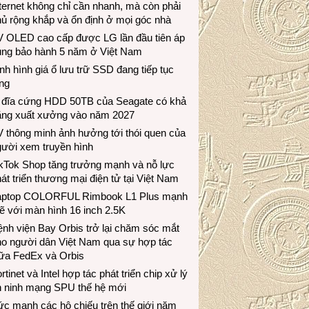
ternet không chỉ cần nhanh, mà còn phải
ủ rộng khắp và ổn định ở mọi góc nhà
V OLED cao cấp được LG lần đầu tiên áp
ụng bảo hành 5 năm ở Việt Nam
nh hình giá ổ lưu trữ SSD đang tiếp tục
ng
 đĩa cứng HDD 50TB của Seagate có khả
ăng xuất xưởng vào năm 2027
 thông minh ảnh hưởng tới thói quen của
gười xem truyền hình
ikTok Shop tăng trưởng mạnh và nỗ lực
át triển thương mại điện tử tại Việt Nam
aptop COLORFUL Rimbook L1 Plus mạnh
 với màn hình 16 inch 2.5K
nh viện Bay Orbis trở lại chăm sóc mắt
ho người dân Việt Nam qua sự hợp tác
iữa FedEx và Orbis
rtinet và Intel hợp tác phát triển chip xử lý
n ninh mạng SPU thế hệ mới
c mạnh các hộ chiếu trên thế giới năm