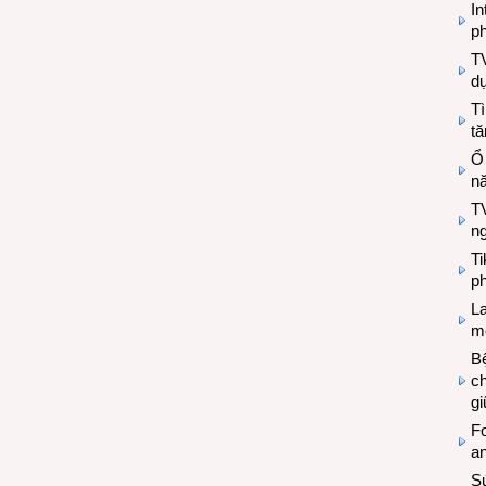
In
ph
T
d
Tì
tă
Ổ
n
TV
n
T
ph
L
mẽ
Bệ
c
g
Fo
a
Sứ