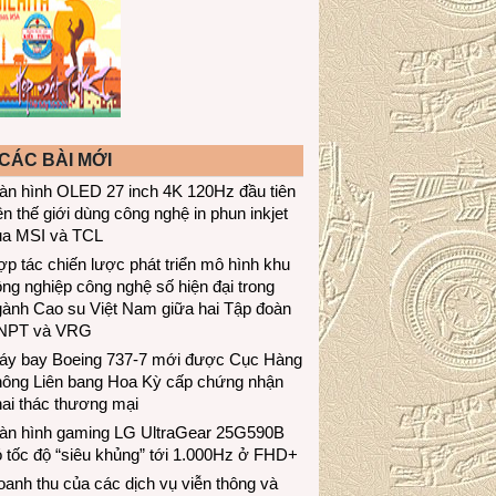
CÁC BÀI MỚI
àn hình OLED 27 inch 4K 120Hz đầu tiên
ên thế giới dùng công nghệ in phun inkjet
ủa MSI và TCL
p tác chiến lược phát triển mô hình khu
ng nghiệp công nghệ số hiện đại trong
gành Cao su Việt Nam giữa hai Tập đoàn
NPT và VRG
áy bay Boeing 737-7 mới được Cục Hàng
hông Liên bang Hoa Kỳ cấp chứng nhận
ai thác thương mại
àn hình gaming LG UltraGear 25G590B
 tốc độ “siêu khủng” tới 1.000Hz ở FHD+
anh thu của các dịch vụ viễn thông và