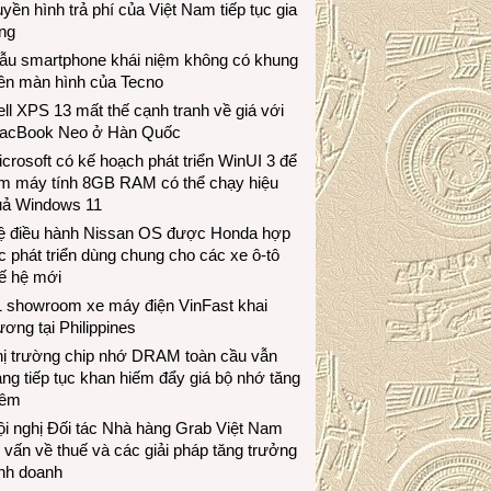
uyền hình trả phí của Việt Nam tiếp tục gia
ng
ẫu smartphone khái niệm không có khung
iền màn hình của Tecno
ll XPS 13 mất thế cạnh tranh về giá với
acBook Neo ở Hàn Quốc
crosoft có kế hoạch phát triển WinUI 3 để
àm máy tính 8GB RAM có thể chạy hiệu
uả Windows 11
ệ điều hành Nissan OS được Honda hợp
c phát triển dùng chung cho các xe ô-tô
ế hệ mới
1 showroom xe máy điện VinFast khai
ương tại Philippines
hị trường chip nhớ DRAM toàn cầu vẫn
ng tiếp tục khan hiếm đẩy giá bộ nhớ tăng
hêm
i nghị Đối tác Nhà hàng Grab Việt Nam
 vấn về thuế và các giải pháp tăng trưởng
inh doanh