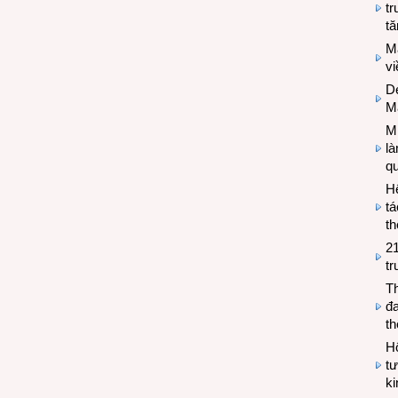
tr
tă
M
v
De
M
Mi
l
q
H
tá
th
2
tr
T
đa
t
Hộ
tư
k