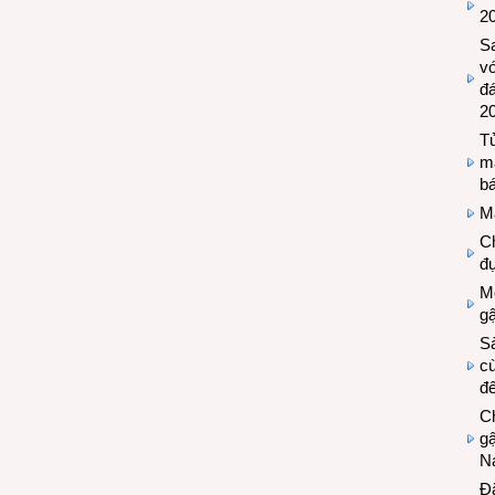
2
S
vớ
đ
2
Tủ
m
bá
M
Ch
đự
Mộ
g
S
cù
đế
C
gậ
N
Đ