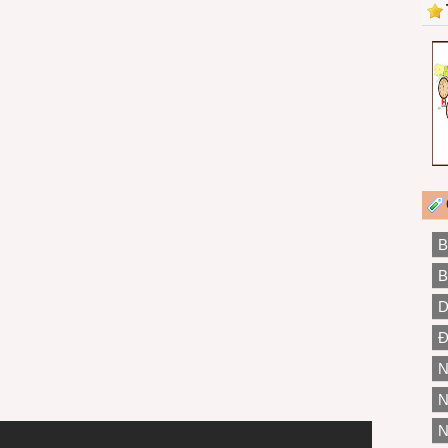
B
B
D
Đ
N
N
N