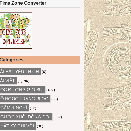
Time Zone Converter
Categories
ÀI HÁT YÊU THÍCH
(6)
ÀI VIẾT
(1,196)
ỌC ĐƯỜNG GIÓ BỤI
(407)
Ỗ NGỌC TRANG BLOG
(36)
GẪM & NGHĨ
(12)
GƯỢC XUÔI DÒNG ĐỜI
(107)
HẬT KÝ GHI VỘI
(36)