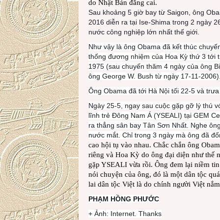
do Nhật Bản đăng cai.
Sau khoảng 5 giờ bay từ Saigon, ông Oba
2016 diễn ra tại Ise-Shima trong 2 ngày 2
nước công nghiệp lớn nhất thế giới.
Như vậy là ông Obama đã kết thúc chuyến 
thống đương nhiệm của Hoa Kỳ thứ 3 tới 
1975 (sau chuyến thăm 4 ngày của ông Bi
ông George W. Bush từ ngày 17-11-2006)
Ông Obama đã tới Hà Nội tối 22-5 và trư
Ngày 25-5, ngay sau cuộc gặp gỡ lý thú vớ
lĩnh trẻ Đông Nam Á (YSEALI) tại GEM Ce
ra thẳng sân bay Tân Sơn Nhất. Nghe ông c
nước mắt. Chỉ trong 3 ngày mà ông đã đố
cao hội tụ vào nhau. Chắc chắn ông Obama 
riêng và Hoa Kỳ do ông đại diện như thế n
gặp YSEALI vừa rồi. Ông đem lại niềm tin 
nói chuyện của ông, đó là một dân tộc qu
lai dân tộc Việt là do chính người Việt nắ
PHẠM HỒNG PHƯỚC
+ Ảnh: Internet. Thanks