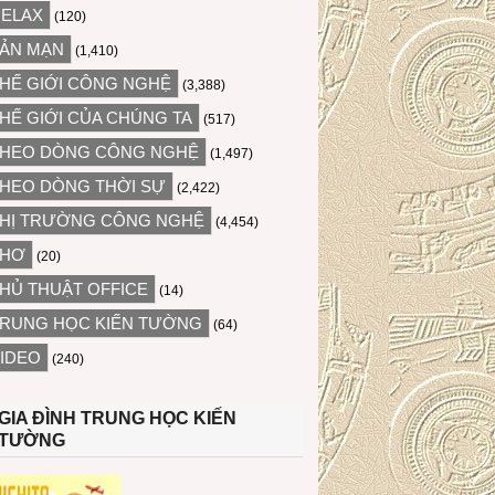
ELAX
(120)
ẢN MẠN
(1,410)
HẾ GIỚI CÔNG NGHỆ
(3,388)
HẾ GIỚI CỦA CHÚNG TA
(517)
HEO DÒNG CÔNG NGHỆ
(1,497)
HEO DÒNG THỜI SỰ
(2,422)
HỊ TRƯỜNG CÔNG NGHỆ
(4,454)
THƠ
(20)
HỦ THUẬT OFFICE
(14)
RUNG HỌC KIẾN TƯỜNG
(64)
IDEO
(240)
GIA ĐÌNH TRUNG HỌC KIẾN
TƯỜNG