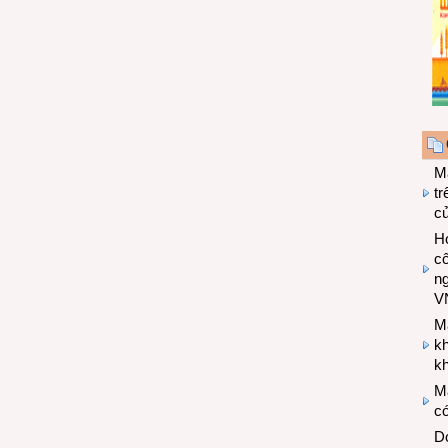
M
tr
c
Hợ
cô
n
V
M
k
kh
M
có
Do