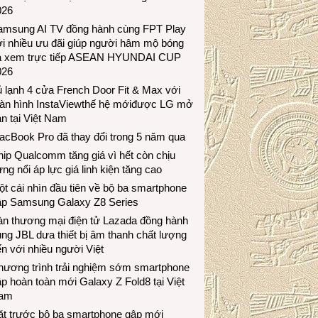
026
amsung AI TV đồng hành cùng FPT Play
i nhiều ưu đãi giúp người hâm mộ bóng
á xem trực tiếp ASEAN HYUNDAI CUP
026
 lạnh 4 cửa French Door Fit & Max với
àn hình InstaViewthế hệ mớiđược LG mở
n tại Việt Nam
acBook Pro đã thay đổi trong 5 năm qua
ip Qualcomm tăng giá vì hết còn chịu
ng nổi áp lực giá linh kiện tăng cao
t cái nhìn đầu tiên về bộ ba smartphone
ập Samsung Galaxy Z8 Series
àn thương mại điện tử Lazada đồng hành
ng JBL dưa thiết bị âm thanh chất lượng
n với nhiều người Việt
hương trình trải nghiệm sớm smartphone
p hoàn toàn mới Galaxy Z Fold8 tại Việt
am
ặt trước bộ ba smartphone gập mới