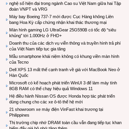
nghệ số hiện đại trong ngành Cao su Việt Nam giữa hai Tập
đoàn VNPT và VRG
Máy bay Boeing 737-7 mới được Cục Hàng không Liên
bang Hoa Kỳ cấp chứng nhận khai thác thương mại
Màn hình gaming LG UltraGear 25G590B có tốc độ “siêu
khủng” tới 1.000Hz ở FHD+
Doanh thu của các dịch vụ viễn thông và truyền hình trả phí
của Việt Nam tiếp tục gia tăng
Mẫu smartphone khái niệm không có khung viền màn hình
của Tecno
Dell XPS 13 mất thế cạnh tranh về giá với MacBook Neo ở
Hàn Quốc
Microsoft có kế hoạch phát triển WinUI 3 để làm máy tính
8GB RAM có thể chạy hiệu quả Windows 11
Hệ điều hành Nissan OS được Honda hợp tác phát triển
dùng chung cho các xe ô-tô thế hệ mới
21 showroom xe máy điện VinFast khai trương tại
Philippines
Thị trường chip nhớ DRAM toàn cầu vẫn đang tiếp tục khan
hiếm đẩy giá bộ nhớ tăng thêm