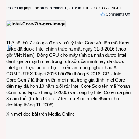
Posted by
phphuoc
on September 1, 2016 in
THẾ GIỚI CÔNG NGHỆ
on
Comments Off
Intel
ra
mắt
dòng
Thế hệ thứ 7 của gia đình vi xử lý Intel Core với tên mã Kaby
CPU
Lake đã được Intel chính thức ra mắt ngày 31-8-2016 (theo
Intel
giờ Việt Nam). Dòng CPU cho máy tính cá nhân được Intel
Core
đánh giá là mạnh nhất trong lịch sử của mình này đã được
thế
Intel giới thiệu tại hội chợ – triển lãm công nghệ châu Á
hệ
COMPUTEX Taipei 2016 hồi đầu tháng 6-2016. CPU Intel
thứ
Core Gen 7 là thành viên mới nhất trong gia đình Intel Core
7
đến nay đã hơn 10 năm tuổi (từ Intel Core Solo tên mã Yonah
cho
65nm cho laptop tháng 1-2006) và trong họ Intel Core i đã gần
PC
8 năm tuổi (từ Intel Core i7 tên mã Bloomfield 45nm cho
mạnh
desktop tháng 11-2008).
nhất
xưa
Xin mời đọc bài trên
Media Online
nay