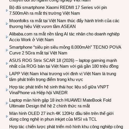
Bộ đôi smartphone Xiaomi REDMI 17 Series với pin
7.500mAh ra mắt thị trường Việt Nam
Moonfolks ra mắt tại Việt Nam thúc đẩy hành trình của các
thương hiệu Việt vươn tầm ASEAN
Alibaba.com ra mắt nền tảng AI tác nhân cho doanh nghiệp
Accio Work ở Việt Nam
Smartphone “siêu pin siêu mỏng 8.000mAh” TECNO POVA
Curve 2 5Gra mắt tại Việt Nam
ASUS ROG Strix SCAR 18 (2026) – laptop gaming mạnh
nhất của ROG bán tại Việt Nam với giá gần 180 triệu đồng
LAPP Việt Nam khai trương với định vị Việt Nam là trung
tâm phát triển trọng điểm trong khu vực
Hợp tác phát triển hệ sinh thái học liệu số giữa VNPT
VinaPhone và Hiệp hội VAEDR
Laptop màn hình gập 18 inch HUAWEI MateBook Fold
Ultimate Design thế hệ 2 chính thức ra mắt
Màn hình OLED 27 inch 4K 120Hz đầu tiên trên thế giới
dùng công nghệ in phun inkjet của MSI và TCL
Hợp tác chiến lược phát triển mô hình khu công nghiệp công