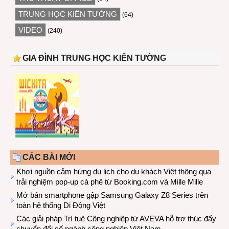
TRUNG HỌC KIẾN TƯỜNG
(64)
VIDEO
(240)
GIA ĐÌNH TRUNG HỌC KIẾN TƯỜNG
CÁC BÀI MỚI
Khơi nguồn cảm hứng du lịch cho du khách Việt thông qua
trải nghiệm pop-up cà phê từ Booking.com và Mille Mille
Mở bán smartphone gập Samsung Galaxy Z8 Series trên
toàn hệ thống Di Động Việt
Các giải pháp Trí tuệ Công nghiệp từ AVEVA hỗ trợ thúc đẩy
chuyển đổi số ngành công nghiệp Việt Nam