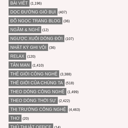
BÀI VIẾT
(1,196)
DỌC ĐƯỜNG GIÓ BỤI
(407)
ĐỖ NGỌC TRANG BLOG
(36)
NGẪM & NGHĨ
(12)
NGƯỢC XUÔI DÒNG ĐỜI
(107)
NHẬT KÝ GHI VỘI
(36)
RELAX
(120)
TẢN MẠN
(1,410)
THẾ GIỚI CÔNG NGHỆ
(3,388)
THẾ GIỚI CỦA CHÚNG TA
(518)
THEO DÒNG CÔNG NGHỆ
(1,499)
THEO DÒNG THỜI SỰ
(2,422)
THỊ TRƯỜNG CÔNG NGHỆ
(4,463)
THƠ
(20)
THỦ THUẬT OFFICE
(14)