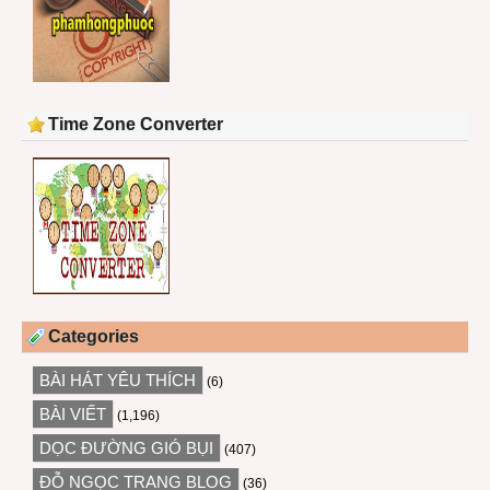
Time Zone Converter
Categories
BÀI HÁT YÊU THÍCH
(6)
BÀI VIẾT
(1,196)
DỌC ĐƯỜNG GIÓ BỤI
(407)
ĐỖ NGỌC TRANG BLOG
(36)