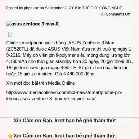
Posted by
phphuoc
on September 2, 2016 in
THẾ GIỚI CÔNG NGHỆ
on
Comments Off
Smar
pin
“khủn
ASU
Chiếc smartphone pin “khủng” ASUS ZenFone 3 Max
ZenF
(ZC520TL) đã được ASUS Việt Nam đưa ra thị trường ngày 1-
3
9-2016. Máy có viên pin li-polymer siêu mỏng dung lượng lớn
Max
4.130mAh cho thời gian standby hơn 30 ngày, 20 giờ thoại 3G,
về
18 giờ lướt web qua mạng 4G/LTE, 87 giờ chơi nhạc liên tục
tới
hoặc 15 giờ xem video. Giá 4.490.000 đồng.
Việt
Nam
Xin mời đọc bài trên
Media Online
http://www.mediaonlinevn.com/hot-news/smartphone-pin-
khung-asus-zenfone-3-max-ve-toi-viet-nam/
Xin Cảm ơn Bạn, lượt bạn bè ghé thăm thứ:
Xin Cảm ơn Bạn, lượt bạn bè ghé thăm thứ: