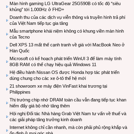
Màn hình gaming LG UltraGear 25G590B có tốc độ “siêu
khủng” tới 1.000Hz ở FHD+
Doanh thu của các dịch vụ viễn thông và truyền hình trả phí
của Việt Nam tiếp tục gia tăng
Mẫu smartphone khái niệm không có khung viền màn hình
của Tecno
Dell XPS 13 mất thế cạnh tranh về giá với MacBook Neo ở
Hàn Quốc
Microsoft có kế hoạch phát triển WinUI 3 để làm máy tính
8GB RAM có thể chạy hiệu quả Windows 11
Hệ điều hành Nissan OS được Honda hợp tác phát triển
dùng chung cho các xe ô-tô thế hệ mới
21 showroom xe máy điện VinFast khai trương tại
Philippines
Thị trường chip nhớ DRAM toàn cầu vẫn đang tiếp tục khan
hiếm đẩy giá bộ nhớ tăng thêm
Hội nghị Đối tác Nhà hàng Grab Việt Nam tư vấn về thuế và
các giải pháp tăng trưởng kinh doanh
Internet không chỉ cần nhanh, mà còn phải phủ rộng khắp và
ổn định ở mọi góc nhà