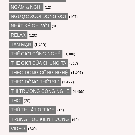
NGẪM & NGHĨ
(12)
NGƯỢC XUÔI DÒNG ĐỜI
(107)
NHẬT KÝ GHI VỘI
(36)
RELAX
(120)
TẢN MẠN
(1,410)
THẾ GIỚI CÔNG NGHỆ
(3,388)
THẾ GIỚI CỦA CHÚNG TA
(517)
THEO DÒNG CÔNG NGHỆ
(1,497)
THEO DÒNG THỜI SỰ
(2,422)
THỊ TRƯỜNG CÔNG NGHỆ
(4,455)
THƠ
(20)
THỦ THUẬT OFFICE
(14)
TRUNG HỌC KIẾN TƯỜNG
(64)
VIDEO
(240)