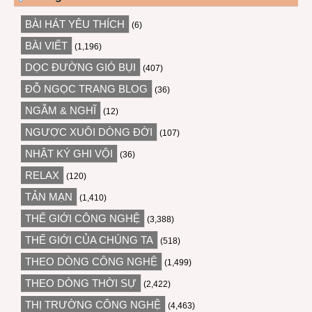
BÀI HÁT YÊU THÍCH
(6)
BÀI VIẾT
(1,196)
DỌC ĐƯỜNG GIÓ BỤI
(407)
ĐỖ NGỌC TRANG BLOG
(36)
NGẪM & NGHĨ
(12)
NGƯỢC XUÔI DÒNG ĐỜI
(107)
NHẬT KÝ GHI VỘI
(36)
RELAX
(120)
TẢN MẠN
(1,410)
THẾ GIỚI CÔNG NGHỆ
(3,388)
THẾ GIỚI CỦA CHÚNG TA
(518)
THEO DÒNG CÔNG NGHỆ
(1,499)
THEO DÒNG THỜI SỰ
(2,422)
THỊ TRƯỜNG CÔNG NGHỆ
(4,463)