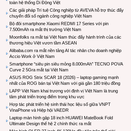
toàn hệ thống Di Động Việt
Các giải pháp Trí tuệ Công nghiệp từ AVEVA hỗ trợ thúc đẩy
chuyển đổi số ngành công nghiệp Việt Nam
Bộ đôi smartphone Xiaomi REDMI 17 Series với pin
7.500mAh ra mắt thị trường Việt Nam
Moonfolks ra mắt tại Việt Nam thúc đẩy hành trình của các
thương hiệu Việt vươn tầm ASEAN
Alibaba.com ra mắt nền tảng AI tác nhân cho doanh nghiệp
Accio Work ở Việt Nam
Smartphone “siêu pin siêu mỏng 8.000mAh” TECNO POVA
Curve 2 5Gra mắt tại Việt Nam
ASUS ROG Strix SCAR 18 (2026) – laptop gaming mạnh
nhất của ROG bán tại Việt Nam với giá gần 180 triệu đồng
LAPP Việt Nam khai trương với định vị Việt Nam là trung
tâm phát triển trọng điểm trong khu vực
Hợp tác phát triển hệ sinh thái học liệu số giữa VNPT
VinaPhone và Hiệp hội VAEDR
Laptop màn hình gập 18 inch HUAWEI MateBook Fold
Ultimate Design thế hệ 2 chính thức ra mắt