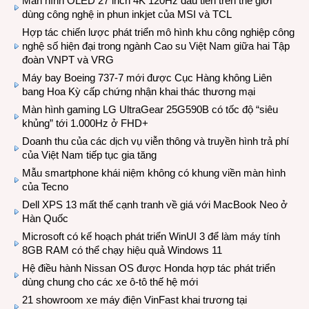
Màn hình OLED 27 inch 4K 120Hz đầu tiên trên thế giới
dùng công nghệ in phun inkjet của MSI và TCL
Hợp tác chiến lược phát triển mô hình khu công nghiệp công
nghệ số hiện đại trong ngành Cao su Việt Nam giữa hai Tập
đoàn VNPT và VRG
Máy bay Boeing 737-7 mới được Cục Hàng không Liên
bang Hoa Kỳ cấp chứng nhận khai thác thương mại
Màn hình gaming LG UltraGear 25G590B có tốc độ “siêu
khủng” tới 1.000Hz ở FHD+
Doanh thu của các dịch vụ viễn thông và truyền hình trả phí
của Việt Nam tiếp tục gia tăng
Mẫu smartphone khái niệm không có khung viền màn hình
của Tecno
Dell XPS 13 mất thế cạnh tranh về giá với MacBook Neo ở
Hàn Quốc
Microsoft có kế hoạch phát triển WinUI 3 để làm máy tính
8GB RAM có thể chạy hiệu quả Windows 11
Hệ điều hành Nissan OS được Honda hợp tác phát triển
dùng chung cho các xe ô-tô thế hệ mới
21 showroom xe máy điện VinFast khai trương tại