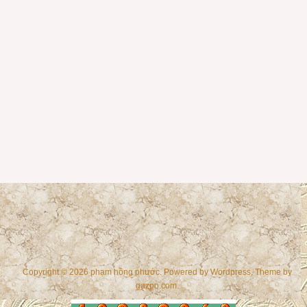
Copyright © 2026 phạm hồng phước. Powered by
Wordpress
, Theme by
gazpo.com
.