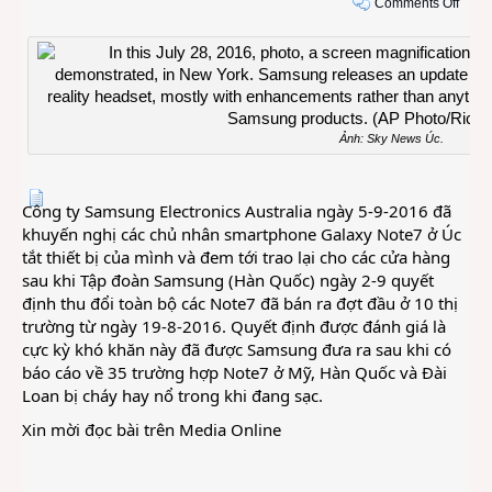
on
Comments Off
Sams
Austr
thu
hồi
51.0
chiếc
Ảnh: Sky News Úc.
Gala
Note
Công ty Samsung Electronics Australia ngày 5-9-2016 đã
khuyến nghị các chủ nhân smartphone Galaxy Note7 ở Úc
tắt thiết bị của mình và đem tới trao lại cho các cửa hàng
sau khi Tập đoàn Samsung (Hàn Quốc) ngày 2-9 quyết
định thu đổi toàn bộ các Note7 đã bán ra đợt đầu ở 10 thị
trường từ ngày 19-8-2016. Quyết định được đánh giá là
cực kỳ khó khăn này đã được Samsung đưa ra sau khi có
báo cáo về 35 trường hợp Note7 ở Mỹ, Hàn Quốc và Đài
Loan bị cháy hay nổ trong khi đang sạc.
Xin mời đọc bài trên
Media Online