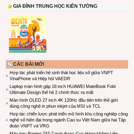
GIA ĐÌNH TRUNG HỌC KIẾN TƯỜNG
CÁC BÀI MỚI
Hợp tác phát triển hệ sinh thái học liệu số giữa VNPT
VinaPhone và Hiệp hội VAEDR
Laptop màn hình gập 18 inch HUAWEI MateBook Fold
Ultimate Design thế hệ 2 chính thức ra mắt
Màn hình OLED 27 inch 4K 120Hz đầu tiên trên thế giới
dùng công nghệ in phun inkjet của MSI và TCL
Hợp tác chiến lược phát triển mô hình khu công nghiệp công
nghệ số hiện đại trong ngành Cao su Việt Nam giữa hai Tập
đoàn VNPT và VRG
Máy bay Boeing 737-7 mới được Cục Hàng không Liên