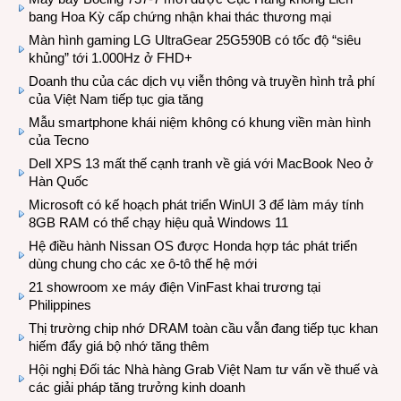
bang Hoa Kỳ cấp chứng nhận khai thác thương mại
Màn hình gaming LG UltraGear 25G590B có tốc độ “siêu
khủng” tới 1.000Hz ở FHD+
Doanh thu của các dịch vụ viễn thông và truyền hình trả phí
của Việt Nam tiếp tục gia tăng
Mẫu smartphone khái niệm không có khung viền màn hình
của Tecno
Dell XPS 13 mất thế cạnh tranh về giá với MacBook Neo ở
Hàn Quốc
Microsoft có kế hoạch phát triển WinUI 3 để làm máy tính
8GB RAM có thể chạy hiệu quả Windows 11
Hệ điều hành Nissan OS được Honda hợp tác phát triển
dùng chung cho các xe ô-tô thế hệ mới
21 showroom xe máy điện VinFast khai trương tại
Philippines
Thị trường chip nhớ DRAM toàn cầu vẫn đang tiếp tục khan
hiếm đẩy giá bộ nhớ tăng thêm
Hội nghị Đối tác Nhà hàng Grab Việt Nam tư vấn về thuế và
các giải pháp tăng trưởng kinh doanh