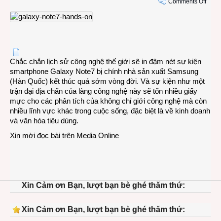
on
Comments Off
Nhữn
gì
còn
đọng
lại
sau
Chắc chắn lịch sử công nghệ thế giới sẽ in đậm nét sự kiện
“cái
smartphone Galaxy Note7 bị chính nhà sản xuất Samsung
chết
(Hàn Quốc) kết thúc quá sớm vòng đời. Và sự kiện như một
của
trận đại địa chấn của làng công nghệ này sẽ tốn nhiều giấy
con
mực cho các phân tích của không chỉ giới công nghệ mà còn
thiên
nhiều lĩnh vực khác trong cuộc sống, đặc biệt là về kinh doanh
nga”
và văn hóa tiêu dùng.
Note
Xin mời đọc bài trên
Media Online
Xin Cảm ơn Bạn, lượt bạn bè ghé thăm thứ:
Xin Cảm ơn Bạn, lượt bạn bè ghé thăm thứ: