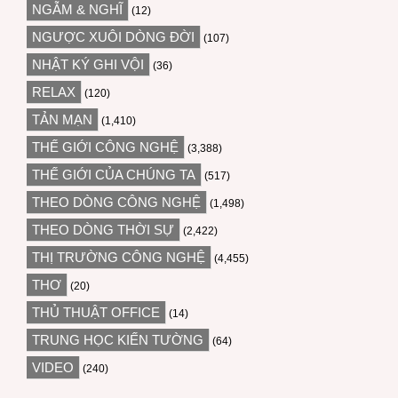
NGẪM & NGHĨ
(12)
NGƯỢC XUÔI DÒNG ĐỜI
(107)
NHẬT KÝ GHI VỘI
(36)
RELAX
(120)
TẢN MẠN
(1,410)
THẾ GIỚI CÔNG NGHỆ
(3,388)
THẾ GIỚI CỦA CHÚNG TA
(517)
THEO DÒNG CÔNG NGHỆ
(1,498)
THEO DÒNG THỜI SỰ
(2,422)
THỊ TRƯỜNG CÔNG NGHỆ
(4,455)
THƠ
(20)
THỦ THUẬT OFFICE
(14)
TRUNG HỌC KIẾN TƯỜNG
(64)
VIDEO
(240)