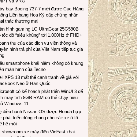
NPT và VRG
áy bay Boeing 737-7 mới được Cục Hàng
hông Liên bang Hoa Kỳ cấp chứng nhận
ai thác thương mại
àn hình gaming LG UltraGear 25G590B
 tốc độ “siêu khủng” tới 1.000Hz ở FHD+
anh thu của các dịch vụ viễn thông và
uyền hình trả phí của Việt Nam tiếp tục gia
ng
ẫu smartphone khái niệm không có khung
iền màn hình của Tecno
ll XPS 13 mất thế cạnh tranh về giá với
acBook Neo ở Hàn Quốc
crosoft có kế hoạch phát triển WinUI 3 để
àm máy tính 8GB RAM có thể chạy hiệu
uả Windows 11
ệ điều hành Nissan OS được Honda hợp
c phát triển dùng chung cho các xe ô-tô
ế hệ mới
1 showroom xe máy điện VinFast khai