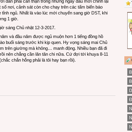
i dân phải cẩn thận trong những ngày đầu mới chỉnh lại
ột số nơi, cảnh sát còn cho chạy trên các tấm biển báo
e tỉnh ngủ. Nhất là vào lúc mới chuyển sang giờ DST, khi
ờng 1 giờ.
 giờ sáng Chủ nhật 12-3-2017.
 năm và đầu năm được ngủ muộn hơn 1 tiếng đồng hồ
ào buổi sáng trước khi kịp quen. Hy vọng sáng mai Chủ
ằm trên giường mà không… manh động. Nhiều bạn đã đi
i nên chẳng cần lăn tăn chi nữa. Cứ đợi tới khuya 8-11
(chắc chắn hỗng phải là tôi hay bạn rồi).
B
B
D
Đ
N
N
N