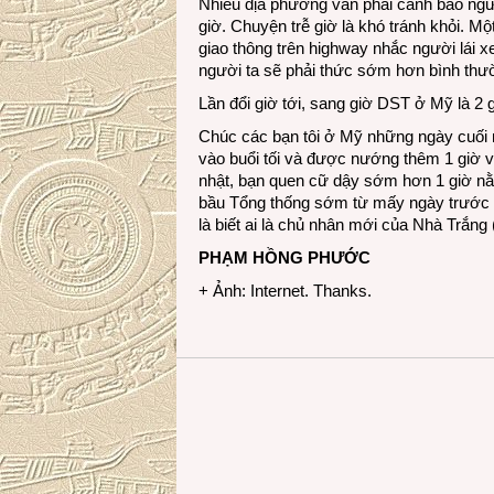
Nhiều địa phương vẫn phải cảnh báo ngườ
giờ. Chuyện trễ giờ là khó tránh khỏi. M
giao thông trên highway nhắc người lái x
người ta sẽ phải thức sớm hơn bình thư
Lần đổi giờ tới, sang giờ DST ở Mỹ là 2
Chúc các bạn tôi ở Mỹ những ngày cuối
vào buổi tối và được nướng thêm 1 giờ v
nhật, bạn quen cữ dậy sớm hơn 1 giờ n
bầu Tổng thống sớm từ mấy ngày trước rồ
là biết ai là chủ nhân mới của Nhà Trắng 
PHẠM HỒNG PHƯỚC
+ Ảnh: Internet. Thanks.