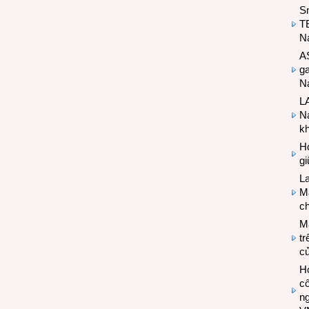
S
T
N
A
g
Na
LA
Na
k
Hợ
g
L
Ma
ch
M
tr
c
Hợ
cô
n