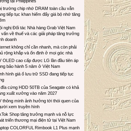
ương tại Philippines
hị trường chip nhớ DRAM toàn cầu vẫn
ng tiếp tục khan hiếm đẩy giá bộ nhớ tăng
hêm
i nghị Đối tác Nhà hàng Grab Việt Nam
 vấn về thuế và các giải pháp tăng trưởng
inh doanh
ternet không chỉ cần nhanh, mà còn phải
ủ rộng khắp và ổn định ở mọi góc nhà
V OLED cao cấp được LG lần đầu tiên áp
ụng bảo hành 5 năm ở Việt Nam
nh hình giá ổ lưu trữ SSD đang tiếp tục
ng
 đĩa cứng HDD 50TB của Seagate có khả
ăng xuất xưởng vào năm 2027
 thông minh ảnh hưởng tới thói quen của
gười xem truyền hình
ikTok Shop tăng trưởng mạnh và nỗ lực
át triển thương mại điện tử tại Việt Nam
aptop COLORFUL Rimbook L1 Plus mạnh