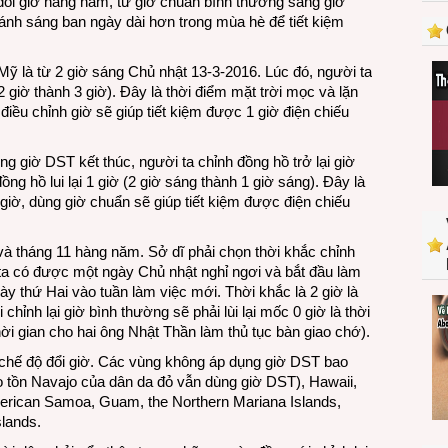
ổi giờ hàng năm, từ giờ chuẩn bình thường sang giờ
ánh sáng ban ngày dài hơn trong mùa hè để tiết kiệm
ỹ là từ 2 giờ sáng Chủ nhật 13-3-2016. Lúc đó, người ta
 giờ thành 3 giờ). Đây là thời điểm mặt trời mọc và lặn
 điều chỉnh giờ sẽ giúp tiết kiệm được 1 giờ điện chiếu
ng giờ DST kết thúc, người ta chỉnh đồng hồ trở lại giờ
g hồ lui lại 1 giờ (2 giờ sáng thành 1 giờ sáng). Đây là
giờ, dùng giờ chuẩn sẽ giúp tiết kiệm được điện chiếu
 và tháng 11 hàng năm. Sở dĩ phải chọn thời khắc chỉnh
ta có được một ngày Chủ nhật nghỉ ngơi và bắt đầu làm
y thứ Hai vào tuần làm việc mới. Thời khắc là 2 giờ là
 chỉnh lại giờ bình thường sẽ phải lùi lại mốc 0 giờ là thời
ời gian cho hai ông Nhật Thần làm thủ tục bàn giao chớ).
chế độ đổi giờ. Các vùng không áp dụng giờ DST bao
 tồn Navajo của dân da đỏ vẫn dùng giờ DST), Hawaii,
merican Samoa, Guam, the Northern Mariana Islands,
slands.