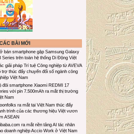
CÁC BÀI MỚI
ở bán smartphone gập Samsung Galaxy
 Series trên toàn hệ thống Di Động Việt
c giải pháp Trí tuệ Công nghiệp từ AVEVA
 trợ thúc đẩy chuyển đổi số ngành công
ghiệp Việt Nam
ộ đôi smartphone Xiaomi REDMI 17
ries với pin 7.500mAh ra mắt thị trường
iệt Nam
onfolks ra mắt tại Việt Nam thúc đẩy
nh trình của các thương hiệu Việt vươn
ầm ASEAN
ibaba.com ra mắt nền tảng AI tác nhân
ho doanh nghiệp Accio Work ở Việt Nam