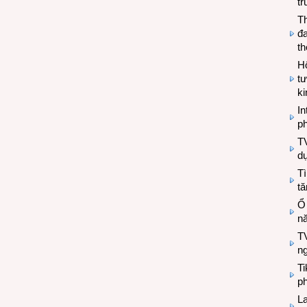
tr
T
đa
t
Hộ
tư
k
In
ph
T
d
Tì
tă
Ổ
n
TV
n
T
ph
L