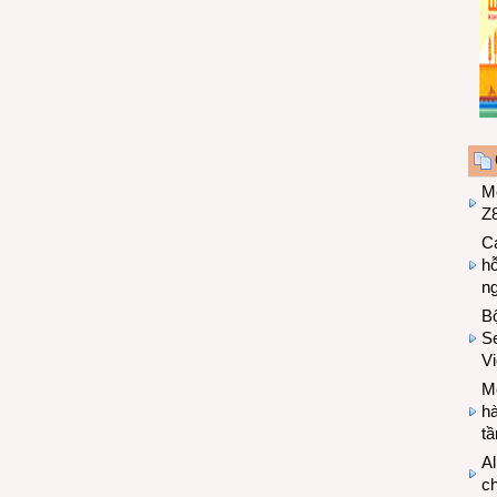
M
Z8
Cá
hỗ
n
B
Se
V
Mo
hà
t
Al
c