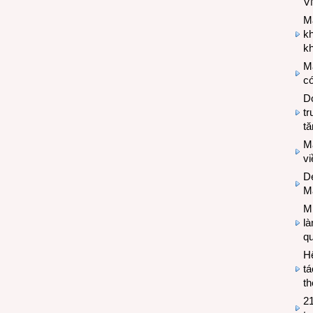
V
M
k
kh
M
có
Do
tr
tă
M
v
De
M
Mi
l
q
H
tá
th
2