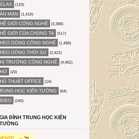
ELAX
(120)
ẢN MẠN
(1,410)
HẾ GIỚI CÔNG NGHỆ
(3,388)
HẾ GIỚI CỦA CHÚNG TA
(517)
HEO DÒNG CÔNG NGHỆ
(1,499)
HEO DÒNG THỜI SỰ
(2,422)
HỊ TRƯỜNG CÔNG NGHỆ
(4,462)
THƠ
(20)
HỦ THUẬT OFFICE
(14)
RUNG HỌC KIẾN TƯỜNG
(64)
IDEO
(240)
GIA ĐÌNH TRUNG HỌC KIẾN
TƯỜNG