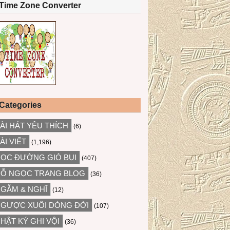
Time Zone Converter
Categories
ÀI HÁT YÊU THÍCH
(6)
ÀI VIẾT
(1,196)
ỌC ĐƯỜNG GIÓ BỤI
(407)
Ỗ NGỌC TRANG BLOG
(36)
GẪM & NGHĨ
(12)
GƯỢC XUÔI DÒNG ĐỜI
(107)
HẬT KÝ GHI VỘI
(36)