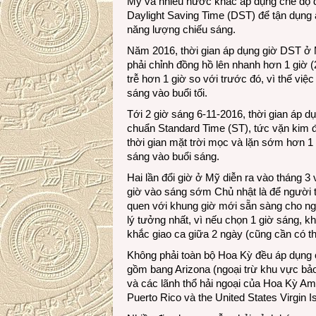
Mỹ và nhiều nước khác áp dụng chế độ đ
Daylight Saving Time (DST) để tận dụng 
năng lượng chiếu sáng.
Năm 2016, thời gian áp dụng giờ DST ở M
phải chỉnh đồng hồ lên nhanh hơn 1 giờ (2
trễ hơn 1 giờ so với trước đó, vì thế việc
sáng vào buổi tối.
Tới 2 giờ sáng 6-11-2016, thời gian áp dụ
chuẩn Standard Time (ST), tức vặn kim đồn
thời gian mặt trời mọc và lặn sớm hơn 1 
sáng vào buổi sáng.
Hai lần đổi giờ ở Mỹ diễn ra vào tháng 3
giờ vào sáng sớm Chủ nhật là để người 
quen với khung giờ mới sẵn sàng cho ngà
lý tưởng nhất, vì nếu chọn 1 giờ sáng, khi
khắc giao ca giữa 2 ngày (cũng cần có th
Không phải toàn bộ Hoa Kỳ đều áp dụng 
gồm bang Arizona (ngoại trừ khu vực bảo
và các lãnh thổ hải ngoại của Hoa Kỳ A
Puerto Rico và the United States Virgin I