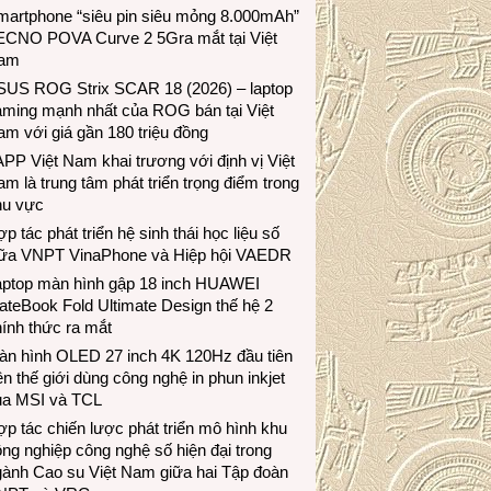
martphone “siêu pin siêu mỏng 8.000mAh”
ECNO POVA Curve 2 5Gra mắt tại Việt
am
SUS ROG Strix SCAR 18 (2026) – laptop
aming mạnh nhất của ROG bán tại Việt
m với giá gần 180 triệu đồng
PP Việt Nam khai trương với định vị Việt
m là trung tâm phát triển trọng điểm trong
hu vực
p tác phát triển hệ sinh thái học liệu số
iữa VNPT VinaPhone và Hiệp hội VAEDR
aptop màn hình gập 18 inch HUAWEI
teBook Fold Ultimate Design thế hệ 2
ính thức ra mắt
àn hình OLED 27 inch 4K 120Hz đầu tiên
ên thế giới dùng công nghệ in phun inkjet
ủa MSI và TCL
p tác chiến lược phát triển mô hình khu
ng nghiệp công nghệ số hiện đại trong
gành Cao su Việt Nam giữa hai Tập đoàn