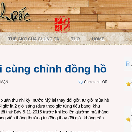
THẾ GIỚI CỦA CHÚNG TA
THƠ
HOME
ôi cùng chỉnh đồng hồ
on
 MẠN
Comments Off
Nào,
các
bạn
 xuân thu nhị kỳ, nước Mỹ lại thay đổi giờ, từ giờ mùa hè
tôi
 giờ là 2 giờ sáng (dựa theo giờ từng tiểu bang, khu
cùng
 tối thứ Bảy 5-11-2016 trước khi leo lên giường mà thăng.
chỉnh
mạng viễn thông thường tự động thay đổi giờ, không cần
đồng
hồ