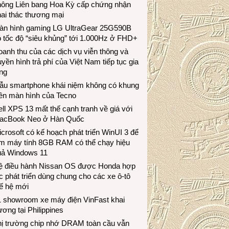
hông Liên bang Hoa Kỳ cấp chứng nhận
ai thác thương mại
àn hình gaming LG UltraGear 25G590B
 tốc độ “siêu khủng” tới 1.000Hz ở FHD+
anh thu của các dịch vụ viễn thông và
uyền hình trả phí của Việt Nam tiếp tục gia
ng
ẫu smartphone khái niệm không có khung
iền màn hình của Tecno
ll XPS 13 mất thế cạnh tranh về giá với
acBook Neo ở Hàn Quốc
crosoft có kế hoạch phát triển WinUI 3 để
àm máy tính 8GB RAM có thể chạy hiệu
uả Windows 11
ệ điều hành Nissan OS được Honda hợp
c phát triển dùng chung cho các xe ô-tô
ế hệ mới
1 showroom xe máy điện VinFast khai
ương tại Philippines
hị trường chip nhớ DRAM toàn cầu vẫn