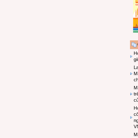
Hợ
g
L
Ma
ch
M
tr
c
Hợ
cô
n
V
M