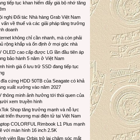
ng tiếp tục khan hiếm đẩy giá bộ nhớ tăng
hêm
i nghị Đối tác Nhà hàng Grab Việt Nam
 vấn về thuế và các giải pháp tăng trưởng
inh doanh
ternet không chỉ cần nhanh, mà còn phải
ủ rộng khắp và ổn định ở mọi góc nhà
V OLED cao cấp được LG lần đầu tiên áp
ụng bảo hành 5 năm ở Việt Nam
nh hình giá ổ lưu trữ SSD đang tiếp tục
ng
 đĩa cứng HDD 50TB của Seagate có khả
ăng xuất xưởng vào năm 2027
 thông minh ảnh hưởng tới thói quen của
gười xem truyền hình
ikTok Shop tăng trưởng mạnh và nỗ lực
át triển thương mại điện tử tại Việt Nam
aptop COLORFUL Rimbook L1 Plus mạnh
 với màn hình 16 inch 2.5K
nh viện Bay Orbis trở lại chăm sóc mắt