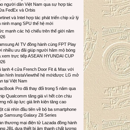
ho người dân Việt Nam qua sự hợp tác
iữa FedEx và Orbis
rtinet và Intel hợp tác phát triển chip xử lý
n ninh mạng SPU thế hệ mới
c mạnh các hộ chiếu trên thế giới năm
026
amsung AI TV đồng hành cùng FPT Play
i nhiều ưu đãi giúp người hâm mộ bóng
á xem trực tiếp ASEAN HYUNDAI CUP
026
 lạnh 4 cửa French Door Fit & Max với
àn hình InstaViewthế hệ mớiđược LG mở
n tại Việt Nam
acBook Pro đã thay đổi trong 5 năm qua
ip Qualcomm tăng giá vì hết còn chịu
ng nổi áp lực giá linh kiện tăng cao
t cái nhìn đầu tiên về bộ ba smartphone
ập Samsung Galaxy Z8 Series
àn thương mại điện tử Lazada đồng hành
ng JBL dưa thiết bị âm thanh chất lượng