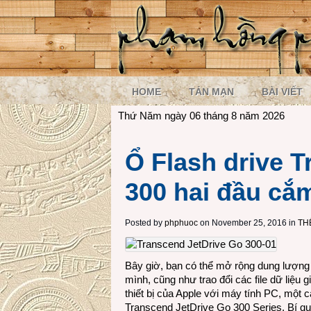
HOME
TẢN MẠN
BÀI VIẾT
Thứ Năm ngày 06 tháng 8 năm 2026
Ổ Flash drive 
300 hai đầu cắ
Posted by
phphuoc
on November 25, 2016 in
TH
Bây giờ, bạn có thể mở rộng dung lượng l
mình, cũng như trao đổi các file dữ liệu 
thiết bị của Apple với máy tính PC, một 
Transcend JetDrive Go 300 Series. Bí q