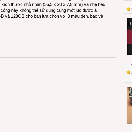
300
ó kích thước nhỏ nhắn (56,5 x 20 x 7,8 mm) và nhẹ hều
hai
i cổng này không thể sử dụng cùng một lúc được à
đầu
B và 128GB cho bạn lựa chọn với 3 màu đen, bạc và
cắm