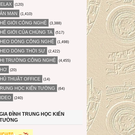
ELAX
(120)
ẢN MẠN
(1,410)
HẾ GIỚI CÔNG NGHỆ
(3,388)
HẾ GIỚI CỦA CHÚNG TA
(517)
HEO DÒNG CÔNG NGHỆ
(1,498)
HEO DÒNG THỜI SỰ
(2,422)
HỊ TRƯỜNG CÔNG NGHỆ
(4,455)
THƠ
(20)
HỦ THUẬT OFFICE
(14)
RUNG HỌC KIẾN TƯỜNG
(64)
IDEO
(240)
GIA ĐÌNH TRUNG HỌC KIẾN
TƯỜNG