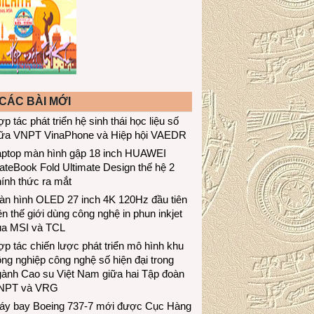
CÁC BÀI MỚI
p tác phát triển hệ sinh thái học liệu số
iữa VNPT VinaPhone và Hiệp hội VAEDR
aptop màn hình gập 18 inch HUAWEI
teBook Fold Ultimate Design thế hệ 2
ính thức ra mắt
àn hình OLED 27 inch 4K 120Hz đầu tiên
ên thế giới dùng công nghệ in phun inkjet
ủa MSI và TCL
p tác chiến lược phát triển mô hình khu
ng nghiệp công nghệ số hiện đại trong
gành Cao su Việt Nam giữa hai Tập đoàn
NPT và VRG
áy bay Boeing 737-7 mới được Cục Hàng