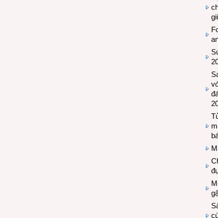
c
g
Fo
a
Sứ
2
S
vớ
đ
2
Tủ
m
bá
M
Ch
đự
Mộ
g
S
cù