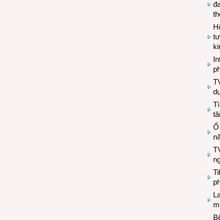
đa
t
Hộ
tư
k
In
ph
T
d
Tì
tă
Ổ
n
TV
n
T
ph
L
mẽ
Bệ