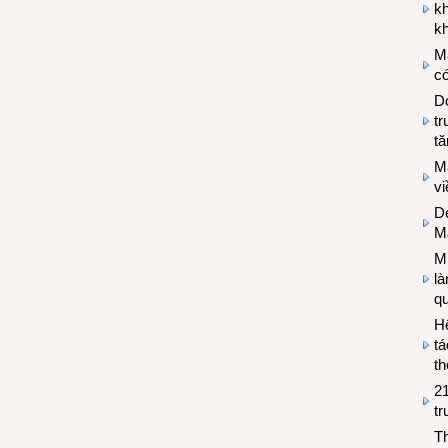
k
kh
M
có
Do
tr
tă
M
v
De
M
Mi
l
q
H
tá
th
2
tr
T