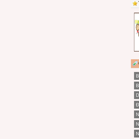
B
B
D
Đ
N
N
N