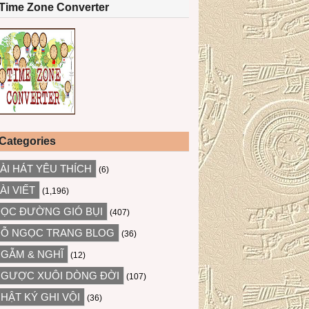
Time Zone Converter
Categories
ÀI HÁT YÊU THÍCH
(6)
ÀI VIẾT
(1,196)
ỌC ĐƯỜNG GIÓ BỤI
(407)
Ỗ NGỌC TRANG BLOG
(36)
GẪM & NGHĨ
(12)
GƯỢC XUÔI DÒNG ĐỜI
(107)
HẬT KÝ GHI VỘI
(36)