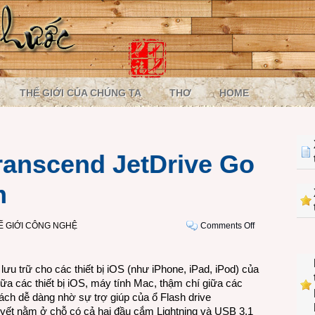
THẾ GIỚI CỦA CHÚNG TA
THƠ
HOME
Transcend JetDrive Go
m
on
Ế GIỚI CÔNG NGHỆ
Comments Off
Ổ
Flash
drive
ưu trữ cho các thiết bị iOS (như iPhone, iPad, iPod) của
Transcend
giữa các thiết bị iOS, máy tính Mac, thậm chí giữa các
JetDrive
cách dễ dàng nhờ sự trợ giúp của ổ Flash drive
Go
uyết nằm ở chỗ có cả hai đầu cắm Lightning và USB 3.1