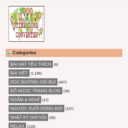
Categories
BÀI HÁT YÊU THÍCH
(6)
BÀI VIẾT
(1,196)
DỌC ĐƯỜNG GIÓ BỤI
(407)
ĐỖ NGỌC TRANG BLOG
(36)
NGẪM & NGHĨ
(12)
NGƯỢC XUÔI DÒNG ĐỜI
(107)
NHẬT KÝ GHI VỘI
(36)
RELAX
(120)