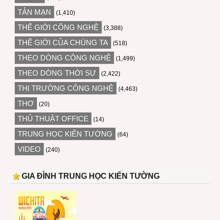
TẢN MẠN
(1,410)
THẾ GIỚI CÔNG NGHỆ
(3,388)
THẾ GIỚI CỦA CHÚNG TA
(518)
THEO DÒNG CÔNG NGHỆ
(1,499)
THEO DÒNG THỜI SỰ
(2,422)
THỊ TRƯỜNG CÔNG NGHỆ
(4,463)
THƠ
(20)
THỦ THUẬT OFFICE
(14)
TRUNG HỌC KIẾN TƯỜNG
(64)
VIDEO
(240)
GIA ĐÌNH TRUNG HỌC KIẾN TƯỜNG