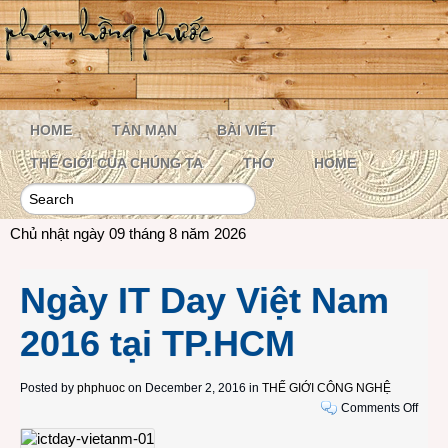
HOME
TẢN MẠN
BÀI VIẾT
THẾ GIỚI CỦA CHÚNG TA
THƠ
HOME
Chủ nhật ngày 09 tháng 8 năm 2026
Ngày IT Day Việt Nam
2016 tại TP.HCM
Posted by
phphuoc
on December 2, 2016 in
THẾ GIỚI CÔNG NGHỆ
on
Comments Off
Ngày
IT