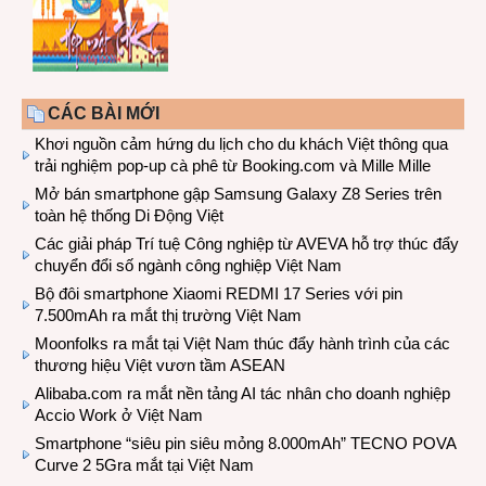
CÁC BÀI MỚI
Khơi nguồn cảm hứng du lịch cho du khách Việt thông qua
trải nghiệm pop-up cà phê từ Booking.com và Mille Mille
Mở bán smartphone gập Samsung Galaxy Z8 Series trên
toàn hệ thống Di Động Việt
Các giải pháp Trí tuệ Công nghiệp từ AVEVA hỗ trợ thúc đẩy
chuyển đổi số ngành công nghiệp Việt Nam
Bộ đôi smartphone Xiaomi REDMI 17 Series với pin
7.500mAh ra mắt thị trường Việt Nam
Moonfolks ra mắt tại Việt Nam thúc đẩy hành trình của các
thương hiệu Việt vươn tầm ASEAN
Alibaba.com ra mắt nền tảng AI tác nhân cho doanh nghiệp
Accio Work ở Việt Nam
Smartphone “siêu pin siêu mỏng 8.000mAh” TECNO POVA
Curve 2 5Gra mắt tại Việt Nam