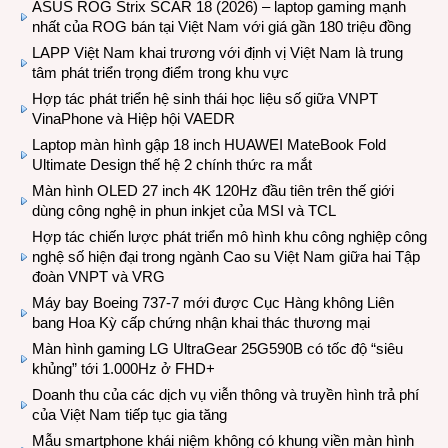
ASUS ROG Strix SCAR 18 (2026) – laptop gaming mạnh
nhất của ROG bán tại Việt Nam với giá gần 180 triệu đồng
LAPP Việt Nam khai trương với định vị Việt Nam là trung
tâm phát triển trọng điểm trong khu vực
Hợp tác phát triển hệ sinh thái học liệu số giữa VNPT
VinaPhone và Hiệp hội VAEDR
Laptop màn hình gập 18 inch HUAWEI MateBook Fold
Ultimate Design thế hệ 2 chính thức ra mắt
Màn hình OLED 27 inch 4K 120Hz đầu tiên trên thế giới
dùng công nghệ in phun inkjet của MSI và TCL
Hợp tác chiến lược phát triển mô hình khu công nghiệp công
nghệ số hiện đại trong ngành Cao su Việt Nam giữa hai Tập
đoàn VNPT và VRG
Máy bay Boeing 737-7 mới được Cục Hàng không Liên
bang Hoa Kỳ cấp chứng nhận khai thác thương mại
Màn hình gaming LG UltraGear 25G590B có tốc độ “siêu
khủng” tới 1.000Hz ở FHD+
Doanh thu của các dịch vụ viễn thông và truyền hình trả phí
của Việt Nam tiếp tục gia tăng
Mẫu smartphone khái niệm không có khung viền màn hình