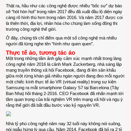
Thật ra, hầu như các công nghệ được nhiều “bốc sư” dự báo
gì
sẽ “hót hòn họt” trong năm 2017 đều đã xuất đầu lộ diện ngày
“nón
càng rõ hình thù hơn trong năm 2016. Và năm 2017 được coi
bỏng
là thiên thời, địa lợi, nhân hòa cho chúng làm sống động thị
trong
trường công nghệ thế giới.
năm
2017
Ở đây, chúng tôi chỉ điểm qua một số công nghệ mà nhiều
người đã từng nghe tên “hình như quen quen”.
Thực tế ảo, tương tác ảo
Một trong những tấm ảnh gây cảm xúc mạnh nhất trong làng
công nghệ năm 2016 là cảnh Mark Zuckerberg, nhà sáng lập
mạng truyền thông xã hội Facebook, đang đi lên sân khấu
giữa một rừng khán giả nhiều ngàn người đang đeo mỗi người
một chiếc kính thực tế ảo VR (virtual reality) trong sự kiện
Samsung ra mắt smartphone Galaxy S7 tại Barcelona (Tây
Ban Nha) hồi tháng 2-2016. CEO Facebook đã nhấn mạnh tới
tầm quan trọng của trải nghiệm VR trên mạng xã hội và ngụ ý
rằng thế giới đã bắt đầu bước vào kỷ nguyên VR.
Nhà tỷ phú công nghệ năm nay 32 tuổi này không nói suông,
nói ngẫu hứng lý qua cầu. Năm 2014, Facebook đã bỏ ra 2 tỷ