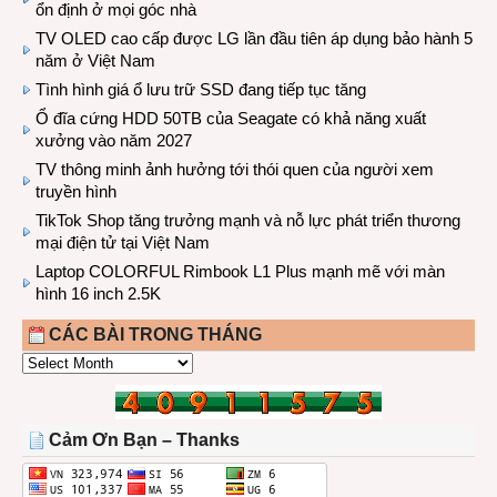
ổn định ở mọi góc nhà
TV OLED cao cấp được LG lần đầu tiên áp dụng bảo hành 5
năm ở Việt Nam
Tình hình giá ổ lưu trữ SSD đang tiếp tục tăng
Ổ đĩa cứng HDD 50TB của Seagate có khả năng xuất
xưởng vào năm 2027
TV thông minh ảnh hưởng tới thói quen của người xem
truyền hình
TikTok Shop tăng trưởng mạnh và nỗ lực phát triển thương
mại điện tử tại Việt Nam
Laptop COLORFUL Rimbook L1 Plus mạnh mẽ với màn
hình 16 inch 2.5K
CÁC BÀI TRONG THÁNG
CÁC
BÀI
TRONG
THÁNG
Cảm Ơn Bạn – Thanks