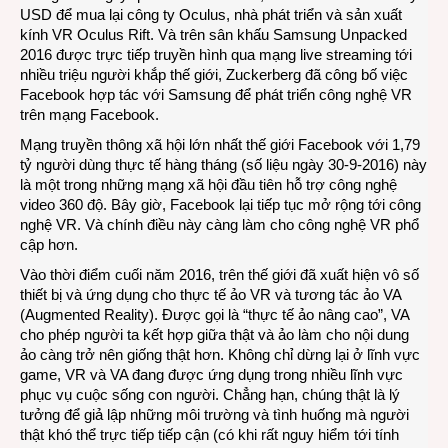
USD để mua lại công ty Oculus, nhà phát triển và sản xuất
kính VR Oculus Rift. Và trên sân khấu Samsung Unpacked
2016 được trực tiếp truyền hình qua mạng live streaming tới
nhiều triệu người khắp thế giới, Zuckerberg đã công bố việc
Facebook hợp tác với Samsung để phát triển công nghệ VR
trên mạng Facebook.
Mạng truyền thông xã hội lớn nhất thế giới Facebook với 1,79
tỷ người dùng thực tế hàng tháng (số liệu ngày 30-9-2016) này
là một trong những mạng xã hội đầu tiên hỗ trợ công nghệ
video 360 độ. Bây giờ, Facebook lại tiếp tục mở rộng tới công
nghệ VR. Và chính điều này càng làm cho công nghệ VR phổ
cập hơn.
Vào thời điểm cuối năm 2016, trên thế giới đã xuất hiện vô số
thiết bị và ứng dụng cho thực tế ảo VR và tương tác ảo VA
(Augmented Reality). Được gọi là “thực tế ảo nâng cao”, VA
cho phép người ta kết hợp giữa thật và ảo làm cho nội dung
ảo càng trở nên giống thật hơn. Không chỉ dừng lại ở lĩnh vực
game, VR và VA đang được ứng dụng trong nhiều lĩnh vực
phục vụ cuộc sống con người. Chẳng hạn, chúng thật là lý
tưởng để giả lập những môi trường và tình huống mà người
thật khó thể trực tiếp tiếp cận (có khi rất nguy hiểm tới tính