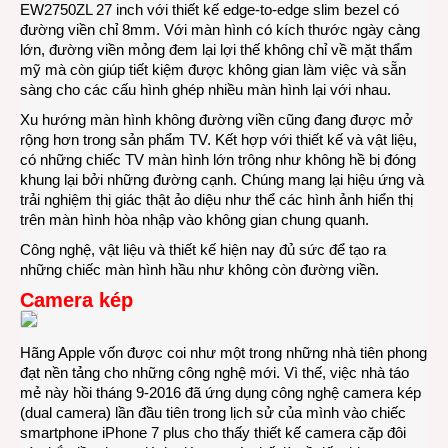
EW2750ZL 27 inch với thiết kế edge-to-edge slim bezel có
đường viền chỉ 8mm. Với màn hình có kích thước ngày càng
lớn, đường viền mỏng đem lại lợi thế không chỉ về mặt thẩm
mỹ mà còn giúp tiết kiệm được không gian làm việc và sẵn
sàng cho các cấu hình ghép nhiều màn hình lại với nhau.
Xu hướng màn hình không đường viền cũng đang được mở
rộng hơn trong sản phẩm TV. Kết hợp với thiết kế và vật liệu,
có những chiếc TV màn hình lớn trông như không hề bị đóng
khung lại bởi những đường cạnh. Chúng mang lại hiệu ứng và
trải nghiệm thị giác thật ảo diệu như thể các hình ảnh hiển thị
trên màn hình hòa nhập vào không gian chung quanh.
Công nghệ, vật liệu và thiết kế hiện nay đủ sức để tạo ra
những chiếc màn hình hầu như không còn đường viền.
Camera kép
Hãng Apple vốn được coi như một trong những nhà tiên phong
đạt nền tảng cho những công nghệ mới. Vì thế, việc nhà táo
mẻ này hồi tháng 9-2016 đã ứng dụng công nghệ camera kép
(dual camera) lần đầu tiên trong lịch sử của mình vào chiếc
smartphone iPhone 7 plus cho thấy thiết kế camera cặp đôi