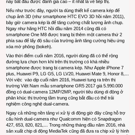
này bắt đầu được đánh giá cao – ít nhất là về tiếp thị.
Nếu như trước đây, người ta dùng thiết kế camera kép để
chụp ảnh 3D (như smartphone HTC EVO 3D hồi năm 2011),
bây giờ camera kép là để tăng cường chất lượng ảnh chụp.
Ngay như hãng HTC hồi đầu năm 2014 cũng đã có
smartphone One M8 được trang bị thêm một camera thứ 2
phía sau để lấy độ sâu của trường ảnh tăng cường hiệu ứng
xóa mờ phông (bokeh).
Vào thời điểm cuối năm 2016, người dùng đã có thể rộng
đường lựa chọn hơn khi trên thị trường có khá nhiều
smartphone được trang bị camera kép. Như Apple iPhone 7
plus, Huawei P9, LG G5, LG LV20, Huawei Mate 9, Honor 8,…
Với việc vào dịp cuối năm 2016, Huawei tung ra trên thị
trường Việt Nam mẫu smartphone GR5 2017 giá 5.990.000
đồng có dual-camera 12MP/2MP, người tiêu dùng di động ở
phân khúc thị trường tầm trung cũng bắt đầu có thể trải
nghiệm công nghệ dual-camera.
Ngay cả những nền tảng vi xử lý di động giờ đây cũng hỗ trợ
cấu hình dual-camera như Qualcomm hiện có Snapdragon
427, 653, 820, 821,… Trong những tháng đầu năm 2016, nhà
sản xuất chip di động MediaTek cũng đã đưa ra chip xử lý hình