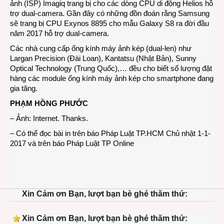
ảnh (ISP) Imagiq trang bị cho các dòng CPU di động Helios hỗ
trợ dual-camera. Gần đây có những đồn đoán rằng Samsung
sẽ trang bị CPU Exynos 8895 cho mẫu Galaxy S8 ra đời đầu
năm 2017 hỗ trợ dual-camera.
Các nhà cung cấp ống kính máy ảnh kép (dual-len) như
Largan Precision (Đài Loan), Kantatsu (Nhật Bản), Sunny
Optical Technology (Trung Quốc),… đều cho biết số lượng đặt
hàng các module ống kính máy ảnh kép cho smartphone đang
gia tăng.
PHẠM HỒNG PHƯỚC
– Ảnh: Internet. Thanks.
– Có thể đọc bài in trên báo Pháp Luật TP.HCM Chủ nhật 1-1-
2017 và trên
báo Pháp Luật TP Online
Xin Cảm ơn Bạn, lượt bạn bè ghé thăm thứ:
Xin Cảm ơn Bạn, lượt bạn bè ghé thăm thứ: