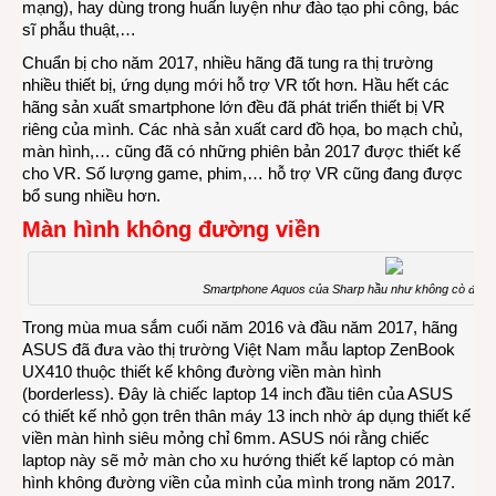
mạng), hay dùng trong huấn luyện như đào tạo phi công, bác
sĩ phẫu thuật,…
Chuẩn bị cho năm 2017, nhiều hãng đã tung ra thị trường
nhiều thiết bị, ứng dụng mới hỗ trợ VR tốt hơn. Hầu hết các
hãng sản xuất smartphone lớn đều đã phát triển thiết bị VR
riêng của mình. Các nhà sản xuất card đồ họa, bo mạch chủ,
màn hình,… cũng đã có những phiên bản 2017 được thiết kế
cho VR. Số lượng game, phim,… hỗ trợ VR cũng đang được
bổ sung nhiều hơn.
Màn hình không đường viền
Smartphone Aquos của Sharp hầu như không cò đường
Trong mùa mua sắm cuối năm 2016 và đầu năm 2017, hãng
ASUS đã đưa vào thị trường Việt Nam mẫu laptop ZenBook
UX410 thuộc thiết kế không đường viền màn hình
(borderless). Đây là chiếc laptop 14 inch đầu tiên của ASUS
có thiết kế nhỏ gọn trên thân máy 13 inch nhờ áp dụng thiết kế
viền màn hình siêu mỏng chỉ 6mm. ASUS nói rằng chiếc
laptop này sẽ mở màn cho xu hướng thiết kế laptop có màn
hình không đường viền của mình của mình trong năm 2017.