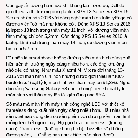
Còn gây ấn tượng hơn nữa khi không lâu trước đó, Dell đã
giới thiệu ra thị trường dòng laptop XPS 13 Series và XPS 15
Series phiên bản 2016 với công nghệ màn hình InfinityEdge có
đường viền “có mà như không có”. Dòng XPS 13 Series 2016
là laptop 13 inch trong thân máy 11 inch, với đường viền màn
hình mỏng chỉ còn 5,2mm. Còn dòng XPS 15 Series 2016 là
laptop 15.6 inch trong thân máy 14 inch, có đường viền màn
hình chỉ 5,7mm.
Dĩ nhiên là smartphone không đường viền màn hình cũng xuất
hiện trên thị trường ngày càng nhiều hơn, các ông lớn, ông
nhỏ đều có hàng. Như mẫu Xiaomi Mi Mix ra đời tháng 10-
2016 với màn hình 6.4 inch nhưng được giới thiệu là “100%
borderless” (đạt tỷ lệ màn hình với thân máy tới 91,3%). Nghe
đồn rằng Samsung Galaxy S8 còn “khủng” hơn khi đạt tỷ lệ
màn hình với thân máy lên tới gần đụng nóc 99%.
Số mẫu mã màn hình máy tính công nghệ LED với thiết kế
frameless đang xuất hiện ngày càng nhiều hơn. Hầu như nhà
sản xuất nào cũng đều có sản phẩm với đường viền màn hình
mỏng tới chết người này. Họ gọi đó là “borderless” (không
cạnh), “frameless” (không khung hình), “bezelless” (không
đường viền),… Chẳng hạn như chiếc màn hình BenQ