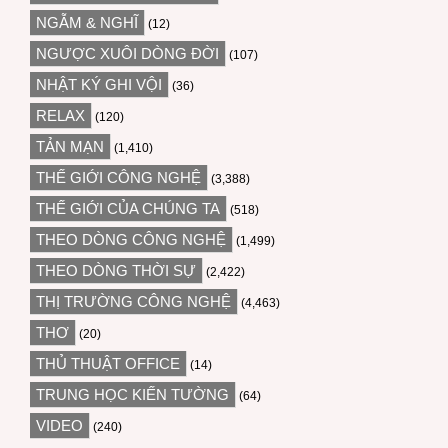
NGẪM & NGHĨ
(12)
NGƯỢC XUÔI DÒNG ĐỜI
(107)
NHẬT KÝ GHI VỘI
(36)
RELAX
(120)
TẢN MẠN
(1,410)
THẾ GIỚI CÔNG NGHỆ
(3,388)
THẾ GIỚI CỦA CHÚNG TA
(518)
THEO DÒNG CÔNG NGHỆ
(1,499)
THEO DÒNG THỜI SỰ
(2,422)
THỊ TRƯỜNG CÔNG NGHỆ
(4,463)
THƠ
(20)
THỦ THUẬT OFFICE
(14)
TRUNG HỌC KIẾN TƯỜNG
(64)
VIDEO
(240)