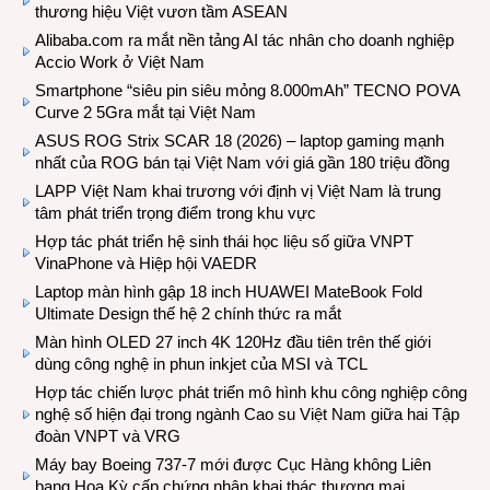
thương hiệu Việt vươn tầm ASEAN
Alibaba.com ra mắt nền tảng AI tác nhân cho doanh nghiệp
Accio Work ở Việt Nam
Smartphone “siêu pin siêu mỏng 8.000mAh” TECNO POVA
Curve 2 5Gra mắt tại Việt Nam
ASUS ROG Strix SCAR 18 (2026) – laptop gaming mạnh
nhất của ROG bán tại Việt Nam với giá gần 180 triệu đồng
LAPP Việt Nam khai trương với định vị Việt Nam là trung
tâm phát triển trọng điểm trong khu vực
Hợp tác phát triển hệ sinh thái học liệu số giữa VNPT
VinaPhone và Hiệp hội VAEDR
Laptop màn hình gập 18 inch HUAWEI MateBook Fold
Ultimate Design thế hệ 2 chính thức ra mắt
Màn hình OLED 27 inch 4K 120Hz đầu tiên trên thế giới
dùng công nghệ in phun inkjet của MSI và TCL
Hợp tác chiến lược phát triển mô hình khu công nghiệp công
nghệ số hiện đại trong ngành Cao su Việt Nam giữa hai Tập
đoàn VNPT và VRG
Máy bay Boeing 737-7 mới được Cục Hàng không Liên
bang Hoa Kỳ cấp chứng nhận khai thác thương mại