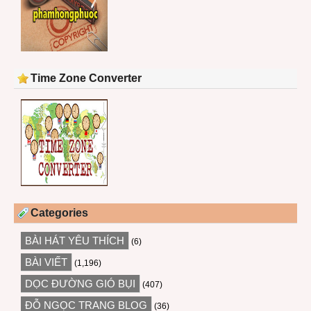
Time Zone Converter
Categories
BÀI HÁT YÊU THÍCH
(6)
BÀI VIẾT
(1,196)
DỌC ĐƯỜNG GIÓ BỤI
(407)
ĐỖ NGỌC TRANG BLOG
(36)