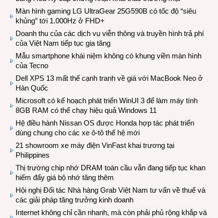
Màn hình gaming LG UltraGear 25G590B có tốc độ “siêu
khủng” tới 1.000Hz ở FHD+
Doanh thu của các dịch vụ viễn thông và truyền hình trả phí
của Việt Nam tiếp tục gia tăng
Mẫu smartphone khái niệm không có khung viền màn hình
của Tecno
Dell XPS 13 mất thế cạnh tranh về giá với MacBook Neo ở
Hàn Quốc
Microsoft có kế hoạch phát triển WinUI 3 để làm máy tính
8GB RAM có thể chạy hiệu quả Windows 11
Hệ điều hành Nissan OS được Honda hợp tác phát triển
dùng chung cho các xe ô-tô thế hệ mới
21 showroom xe máy điện VinFast khai trương tại
Philippines
Thị trường chip nhớ DRAM toàn cầu vẫn đang tiếp tục khan
hiếm đẩy giá bộ nhớ tăng thêm
Hội nghị Đối tác Nhà hàng Grab Việt Nam tư vấn về thuế và
các giải pháp tăng trưởng kinh doanh
Internet không chỉ cần nhanh, mà còn phải phủ rộng khắp và