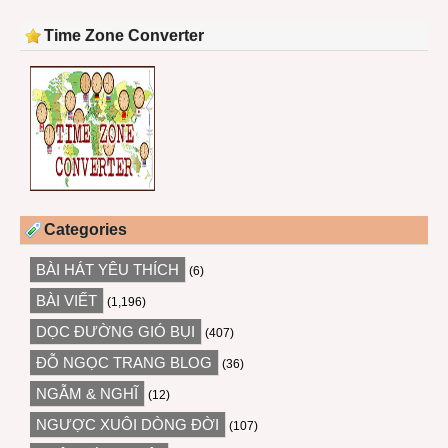
Time Zone Converter
Categories
BÀI HÁT YÊU THÍCH
(6)
BÀI VIẾT
(1,196)
DỌC ĐƯỜNG GIÓ BỤI
(407)
ĐỖ NGỌC TRANG BLOG
(36)
NGẪM & NGHĨ
(12)
NGƯỢC XUÔI DÒNG ĐỜI
(107)