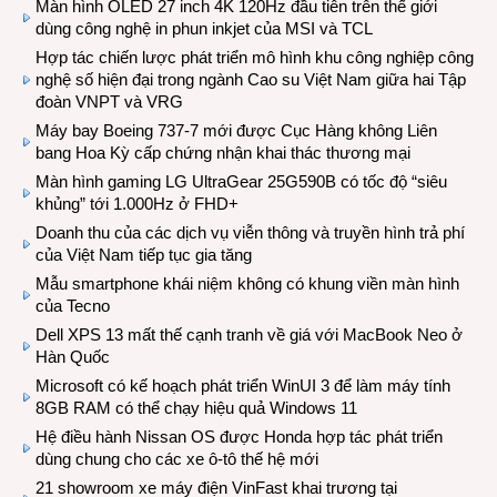
Màn hình OLED 27 inch 4K 120Hz đầu tiên trên thế giới
dùng công nghệ in phun inkjet của MSI và TCL
Hợp tác chiến lược phát triển mô hình khu công nghiệp công
nghệ số hiện đại trong ngành Cao su Việt Nam giữa hai Tập
đoàn VNPT và VRG
Máy bay Boeing 737-7 mới được Cục Hàng không Liên
bang Hoa Kỳ cấp chứng nhận khai thác thương mại
Màn hình gaming LG UltraGear 25G590B có tốc độ “siêu
khủng” tới 1.000Hz ở FHD+
Doanh thu của các dịch vụ viễn thông và truyền hình trả phí
của Việt Nam tiếp tục gia tăng
Mẫu smartphone khái niệm không có khung viền màn hình
của Tecno
Dell XPS 13 mất thế cạnh tranh về giá với MacBook Neo ở
Hàn Quốc
Microsoft có kế hoạch phát triển WinUI 3 để làm máy tính
8GB RAM có thể chạy hiệu quả Windows 11
Hệ điều hành Nissan OS được Honda hợp tác phát triển
dùng chung cho các xe ô-tô thế hệ mới
21 showroom xe máy điện VinFast khai trương tại