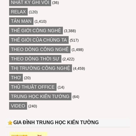
NHẬT KÝ GHI VỘI
(36)
RELAX
(120)
TẢN MẠN
(1,410)
THẾ GIỚI CÔNG NGHỆ
(3,388)
THẾ GIỚI CỦA CHÚNG TA
(517)
THEO DÒNG CÔNG NGHỆ
(1,498)
THEO DÒNG THỜI SỰ
(2,422)
THỊ TRƯỜNG CÔNG NGHỆ
(4,459)
THƠ
(20)
THỦ THUẬT OFFICE
(14)
TRUNG HỌC KIẾN TƯỜNG
(64)
VIDEO
(240)
GIA ĐÌNH TRUNG HỌC KIẾN TƯỜNG