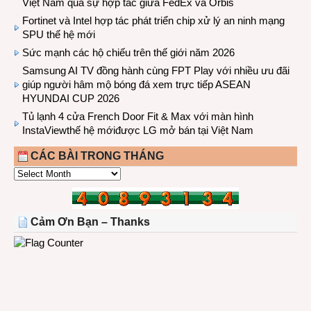
Việt Nam qua sự hợp tác giữa FedEx và Orbis
Fortinet và Intel hợp tác phát triển chip xử lý an ninh mạng
SPU thế hệ mới
Sức mạnh các hộ chiếu trên thế giới năm 2026
Samsung AI TV đồng hành cùng FPT Play với nhiều ưu đãi
giúp người hâm mộ bóng đá xem trực tiếp ASEAN
HYUNDAI CUP 2026
Tủ lạnh 4 cửa French Door Fit & Max với màn hình
InstaViewthế hệ mớiđược LG mở bán tại Việt Nam
CÁC BÀI TRONG THÁNG
CÁC
BÀI
TRONG
THÁNG
Cảm Ơn Bạn – Thanks