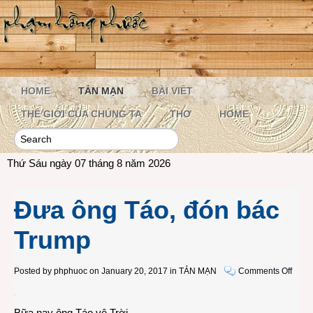
HOME
TẢN MẠN
BÀI VIẾT
THẾ GIỚI CỦA CHÚNG TA
THƠ
HOME
Thứ Sáu ngày 07 tháng 8 năm 2026
Đưa ông Táo, đón bác
Trump
on
Posted by
phphuoc
on January 20, 2017 in
TẢN MẠN
Comments Off
Đưa
ông
Bữa nay ông Táo vê Trời
Táo,