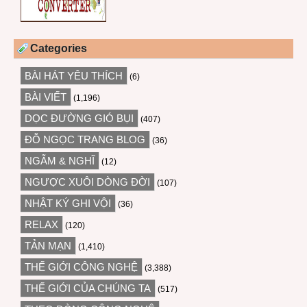
Categories
BÀI HÁT YÊU THÍCH
(6)
BÀI VIẾT
(1,196)
DỌC ĐƯỜNG GIÓ BỤI
(407)
ĐỖ NGỌC TRANG BLOG
(36)
NGẪM & NGHĨ
(12)
NGƯỢC XUÔI DÒNG ĐỜI
(107)
NHẬT KÝ GHI VỘI
(36)
RELAX
(120)
TẢN MẠN
(1,410)
THẾ GIỚI CÔNG NGHỆ
(3,388)
THẾ GIỚI CỦA CHÚNG TA
(517)