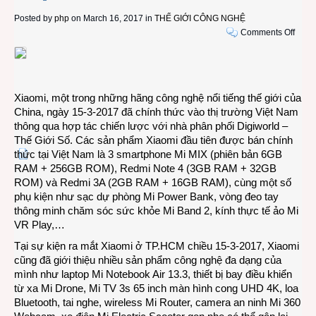
Posted by
php
on March 16, 2017 in
THẾ GIỚI CÔNG NGHỆ
on
Comments Off
Xiao
–
tay
chơi
Xiaomi, một trong những hãng công nghệ nổi tiếng thế giới của
mới
China, ngày 15-3-2017 đã chính thức vào thị trường Việt Nam
trên
thông qua hợp tác chiến lược với nhà phân phối Digiworld –
thị
Thế Giới Số. Các sản phẩm Xiaomi đầu tiên được bán chính
trườn
thức tại Việt Nam là 3 smartphone Mi MIX (phiên bản 6GB
công
RAM + 256GB ROM), Redmi Note 4 (3GB RAM + 32GB
nghệ
ROM) và Redmi 3A (2GB RAM + 16GB RAM), cùng một số
điện
phụ kiện như sạc dự phòng Mi Power Bank, vòng đeo tay
tử
thông minh chăm sóc sức khỏe Mi Band 2, kính thực tế ảo Mi
và
VR Play,…
di
động
Tại sự kiện ra mắt Xiaomi ở TP.HCM chiều 15-3-2017, Xiaomi
Việt
cũng đã giới thiệu nhiều sản phẩm công nghệ đa dạng của
mình như laptop Mi Notebook Air 13.3, thiết bị bay điều khiển
từ xa Mi Drone, Mi TV 3s 65 inch màn hình cong UHD 4K, loa
Bluetooth, tai nghe, wireless Mi Router, camera an ninh Mi 360