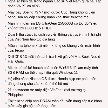
nghệ số hiện đại trong ngành Cao su Việt Nam giữa hai Tập
đoàn VNPT và VRG
Máy bay Boeing 737-7 mới được Cục Hàng không Liên
bang Hoa Kỳ cấp chứng nhận khai thác thương mại
Màn hình gaming LG UltraGear 25G590B có tốc độ “siêu
khủng” tới 1.000Hz ở FHD+
Doanh thu của các dịch vụ viễn thông và truyền hình trả phí
của Việt Nam tiếp tục gia tăng
Mẫu smartphone khái niệm không có khung viền màn hình
của Tecno
Dell XPS 13 mất thế cạnh tranh về giá với MacBook Neo ở
Hàn Quốc
Microsoft có kế hoạch phát triển WinUI 3 để làm máy tính
8GB RAM có thể chạy hiệu quả Windows 11
Hệ điều hành Nissan OS được Honda hợp tác phát triển
dùng chung cho các xe ô-tô thế hệ mới
21 showroom xe máy điện VinFast khai trương tại
Philippines
Thị trường chip nhớ DRAM toàn cầu vẫn đang tiếp tục khan
hiếm đẩy giá bộ nhớ tăng thêm