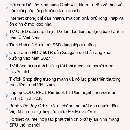
Hội nghị Đối tác Nhà hàng Grab Việt Nam tư vấn về thuế và
các giải pháp tăng trưởng kinh doanh
Internet không chỉ cần nhanh, mà còn phải phủ rộng khắp và
ổn định ở mọi góc nhà
TV OLED cao cấp được LG lần đầu tiên áp dụng bảo hành 5
năm ở Việt Nam
Tình hình giá ổ lưu trữ SSD đang tiếp tục tăng
Ổ đĩa cứng HDD 50TB của Seagate có khả năng xuất
xưởng vào năm 2027
TV thông minh ảnh hưởng tới thói quen của người xem
truyền hình
TikTok Shop tăng trưởng mạnh và nỗ lực phát triển thương
mại điện tử tại Việt Nam
Laptop COLORFUL Rimbook L1 Plus mạnh mẽ với màn
hình 16 inch 2.5K
Bệnh viện Bay Orbis trở lại chăm sóc mắt cho người dân
Việt Nam qua sự hợp tác giữa FedEx và Orbis
Fortinet và Intel hợp tác phát triển chip xử lý an ninh mạng
SPU thế hệ mới