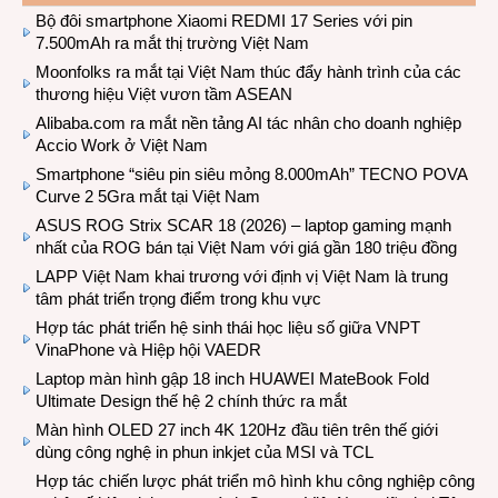
Bộ đôi smartphone Xiaomi REDMI 17 Series với pin
7.500mAh ra mắt thị trường Việt Nam
Moonfolks ra mắt tại Việt Nam thúc đẩy hành trình của các
thương hiệu Việt vươn tầm ASEAN
Alibaba.com ra mắt nền tảng AI tác nhân cho doanh nghiệp
Accio Work ở Việt Nam
Smartphone “siêu pin siêu mỏng 8.000mAh” TECNO POVA
Curve 2 5Gra mắt tại Việt Nam
ASUS ROG Strix SCAR 18 (2026) – laptop gaming mạnh
nhất của ROG bán tại Việt Nam với giá gần 180 triệu đồng
LAPP Việt Nam khai trương với định vị Việt Nam là trung
tâm phát triển trọng điểm trong khu vực
Hợp tác phát triển hệ sinh thái học liệu số giữa VNPT
VinaPhone và Hiệp hội VAEDR
Laptop màn hình gập 18 inch HUAWEI MateBook Fold
Ultimate Design thế hệ 2 chính thức ra mắt
Màn hình OLED 27 inch 4K 120Hz đầu tiên trên thế giới
dùng công nghệ in phun inkjet của MSI và TCL
Hợp tác chiến lược phát triển mô hình khu công nghiệp công