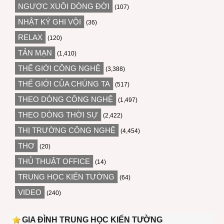
NGƯỢC XUÔI DÒNG ĐỜI
(107)
NHẬT KÝ GHI VỘI
(36)
RELAX
(120)
TẢN MẠN
(1,410)
THẾ GIỚI CÔNG NGHỆ
(3,388)
THẾ GIỚI CỦA CHÚNG TA
(517)
THEO DÒNG CÔNG NGHỆ
(1,497)
THEO DÒNG THỜI SỰ
(2,422)
THỊ TRƯỜNG CÔNG NGHỆ
(4,454)
THƠ
(20)
THỦ THUẬT OFFICE
(14)
TRUNG HỌC KIẾN TƯỜNG
(64)
VIDEO
(240)
GIA ĐÌNH TRUNG HỌC KIẾN TƯỜNG