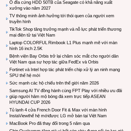
Ổ đĩa cứng HDD 50TB của Seagate có khả năng xuất
xưởng vào năm 2027
TV thông minh ảnh hưởng tới thói quen của người xem
truyền hình
TikTok Shop tăng trưởng mạnh và nỗ lực phát triển thương
mại điện tử tại Việt Nam
Laptop COLORFUL Rimbook L1 Plus mạnh mẽ với màn
hình 16 inch 2.5K
Bệnh viện Bay Orbis trở lại chăm sóc mắt cho người dân
Việt Nam qua sự hợp tác giữa FedEx và Orbis
Fortinet và Intel hợp tác phát triển chip xử lý an ninh mạng
SPU thế hệ mới
Sức mạnh các hộ chiếu trên thế giới năm 2026
Samsung AI TV đồng hành cùng FPT Play với nhiều ưu đãi
giúp người hâm mộ bóng đá xem trực tiếp ASEAN
HYUNDAI CUP 2026
Tủ lạnh 4 cửa French Door Fit & Max với màn hình
InstaViewthế hệ mớiđược LG mở bán tại Việt Nam
MacBook Pro đã thay đổi trong 5 năm qua
Chip Qualcomm tăng giá vì hết còn chịu đựng nổi áp lực giá