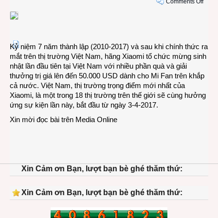
on
Comments Off
Xiao
tổ
chức
Mi
Kỷ niệm 7 năm thành lập (2010-2017) và sau khi chính thức ra
Fan
mắt trên thị trường Việt Nam, hãng Xiaomi tổ chức mừng sinh
Festi
nhật lần đầu tiên tại Việt Nam với nhiều phần quà và giải
lần
thưởng trị giá lên đến 50.000 USD dành cho Mi Fan trên khắp
đầu
cả nước. Việt Nam, thị trường trọng điểm mới nhất của
tiên
Xiaomi, là một trong 18 thị trường trên thế giới sẽ cùng hưởng
ở
ứng sự kiện lần này, bắt đầu từ ngày 3-4-2017.
Việt
Nam
Xin mời đọc bài trên
Media Online
Xin Cảm ơn Bạn, lượt bạn bè ghé thăm thứ:
Xin Cảm ơn Bạn, lượt bạn bè ghé thăm thứ: