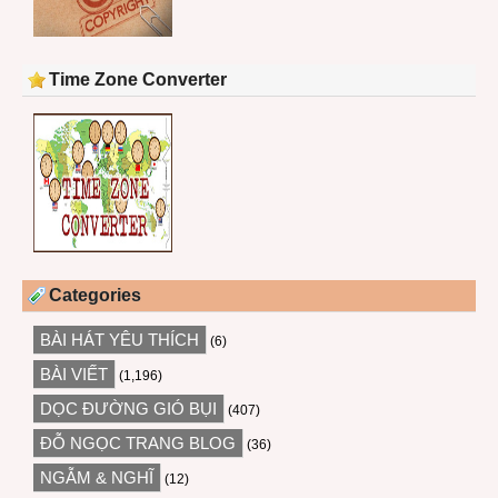
Time Zone Converter
Categories
BÀI HÁT YÊU THÍCH
(6)
BÀI VIẾT
(1,196)
DỌC ĐƯỜNG GIÓ BỤI
(407)
ĐỖ NGỌC TRANG BLOG
(36)
NGẪM & NGHĨ
(12)