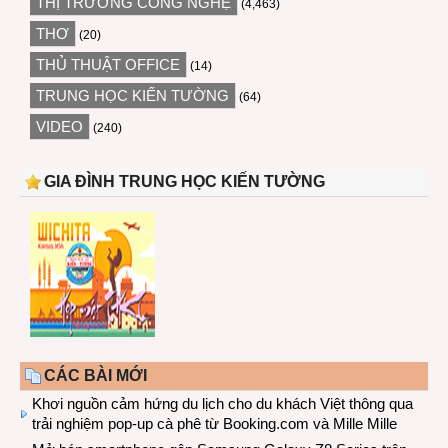
THỊ TRƯỜNG CÔNG NGHỆ
(4,463)
THƠ
(20)
THỦ THUẬT OFFICE
(14)
TRUNG HỌC KIẾN TƯỜNG
(64)
VIDEO
(240)
GIA ĐÌNH TRUNG HỌC KIẾN TƯỜNG
CÁC BÀI MỚI
Khơi nguồn cảm hứng du lịch cho du khách Việt thông qua
trải nghiệm pop-up cà phê từ Booking.com và Mille Mille