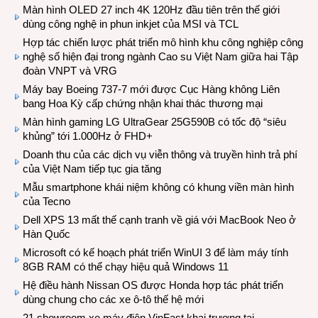
Màn hình OLED 27 inch 4K 120Hz đầu tiên trên thế giới
dùng công nghệ in phun inkjet của MSI và TCL
Hợp tác chiến lược phát triển mô hình khu công nghiệp công
nghệ số hiện đại trong ngành Cao su Việt Nam giữa hai Tập
đoàn VNPT và VRG
Máy bay Boeing 737-7 mới được Cục Hàng không Liên
bang Hoa Kỳ cấp chứng nhận khai thác thương mại
Màn hình gaming LG UltraGear 25G590B có tốc độ “siêu
khủng” tới 1.000Hz ở FHD+
Doanh thu của các dịch vụ viễn thông và truyền hình trả phí
của Việt Nam tiếp tục gia tăng
Mẫu smartphone khái niệm không có khung viền màn hình
của Tecno
Dell XPS 13 mất thế cạnh tranh về giá với MacBook Neo ở
Hàn Quốc
Microsoft có kế hoạch phát triển WinUI 3 để làm máy tính
8GB RAM có thể chạy hiệu quả Windows 11
Hệ điều hành Nissan OS được Honda hợp tác phát triển
dùng chung cho các xe ô-tô thế hệ mới
21 showroom xe máy điện VinFast khai trương tại