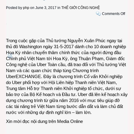
Posted by
php
on June 3, 2017 in
THẾ GIỚI CÔNG NGHỆ
on
Comments Off
Uber
thực
hiện
chươ
Trong cuộc gặp của Thủ tướng Nguyễn Xuân Phúc ngay tại
trình
thủ đô Washington ngày 31-5-2017 dành cho 10 doanh nghiệp
Cố
Hoa Kỳ nhân chuyến thăm chính thức của người đứng đầu
vấn
Chính phủ Việt Nam tới Hoa Kỳ, ông Thuận Phạm, Giám đốc
Khởi
Công nghệ của Uber Toàn cầu, đã trao đổi với Thủ tướng Việt
nghiê
Nam và các quan chức tháp tùng Chương trình
trợ
UberEXCHANGE. Đây là chương trình Cố vấn Khởi nghiệp
giúp
do Uber phối hợp với Hội Liên hiệp Thanh niên Việt Nam,
thanh
Trung tâm Hỗ trợ Thanh niên Khởi nghiệp tổ chức, dưới sự
niên
bảo trợ của Bộ Kế hoạch và Đầu tư. Uber đã lên kế hoạch xây
Việt
dựng chương trình từ giữa năm 2016 với mục tiêu giúp đỡ
Nam
các tài năng trẻ Việt Nam từng bước dẫn dắt và làm chủ đất
nước với những dự định nghĩ lớn – làm lớn.
Xin mời đọc nội dung trên
Media Online