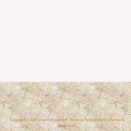
Copyright © 2026 phạm hồng phước. Powered by
Wordpress
, Theme by
gazpo.com
.