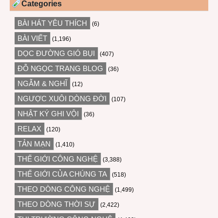
Categories
BÀI HÁT YÊU THÍCH
(6)
BÀI VIẾT
(1,196)
DỌC ĐƯỜNG GIÓ BỤI
(407)
ĐỖ NGỌC TRANG BLOG
(36)
NGẪM & NGHĨ
(12)
NGƯỢC XUÔI DÒNG ĐỜI
(107)
NHẬT KÝ GHI VỘI
(36)
RELAX
(120)
TẢN MẠN
(1,410)
THẾ GIỚI CÔNG NGHỆ
(3,388)
THẾ GIỚI CỦA CHÚNG TA
(518)
THEO DÒNG CÔNG NGHỆ
(1,499)
THEO DÒNG THỜI SỰ
(2,422)