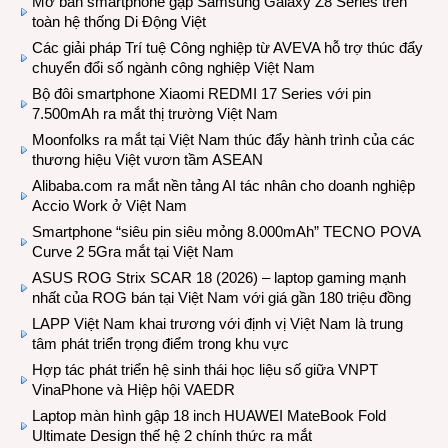
Mở bán smartphone gập Samsung Galaxy Z8 Series trên
toàn hệ thống Di Động Việt
Các giải pháp Trí tuệ Công nghiệp từ AVEVA hỗ trợ thúc đẩy
chuyển đổi số ngành công nghiệp Việt Nam
Bộ đôi smartphone Xiaomi REDMI 17 Series với pin
7.500mAh ra mắt thị trường Việt Nam
Moonfolks ra mắt tại Việt Nam thúc đẩy hành trình của các
thương hiệu Việt vươn tầm ASEAN
Alibaba.com ra mắt nền tảng AI tác nhân cho doanh nghiệp
Accio Work ở Việt Nam
Smartphone “siêu pin siêu mỏng 8.000mAh” TECNO POVA
Curve 2 5Gra mắt tại Việt Nam
ASUS ROG Strix SCAR 18 (2026) – laptop gaming mạnh
nhất của ROG bán tại Việt Nam với giá gần 180 triệu đồng
LAPP Việt Nam khai trương với định vị Việt Nam là trung
tâm phát triển trọng điểm trong khu vực
Hợp tác phát triển hệ sinh thái học liệu số giữa VNPT
VinaPhone và Hiệp hội VAEDR
Laptop màn hình gập 18 inch HUAWEI MateBook Fold
Ultimate Design thế hệ 2 chính thức ra mắt