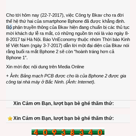
hệ
2
Cho tới hôm nay (22-7-2017), việc Công ty Bkav cho ra đời
khôn
thế hệ thứ hai của smartphone Bphone đã được khẳng định.
còn
Bộ phận truyền thông của Bkav hiện đang chuẩn bị các thủ tục
là
mời khách dự lễ ra mắt, có những nguồn tin nói là vào ngày 8-
tin
8-2017 tại Hà Nội. Báo VnEconomy thuộc nhóm Thời báo Kinh
đồn
tế Việt Nam (ngày 3-7-2017) dẫn lời một đại diện của Bkav nói
rằng buổi ra mắt Bphone 2 sẽ còn “hoành tráng hơn cả
Bphone 1”.
Xin mời đọc nội dung trên
Media Online
+ Ảnh:
Bảng mạch PCB được cho là của Bphone 2 được gia
công tại nhà máy ở Bắc Ninh. (Ảnh: Internet).
Xin Cảm ơn Bạn, lượt bạn bè ghé thăm thứ:
Xin Cảm ơn Bạn, lượt bạn bè ghé thăm thứ: