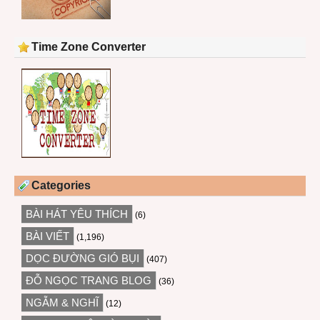
Time Zone Converter
Categories
BÀI HÁT YÊU THÍCH
(6)
BÀI VIẾT
(1,196)
DỌC ĐƯỜNG GIÓ BỤI
(407)
ĐỖ NGỌC TRANG BLOG
(36)
NGẪM & NGHĨ
(12)