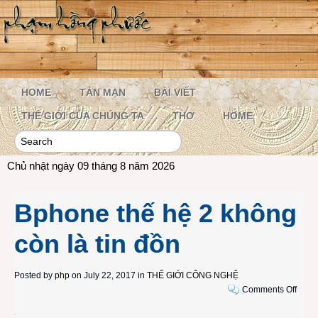
HOME
TẢN MẠN
BÀI VIẾT
THẾ GIỚI CỦA CHÚNG TA
THƠ
HOME
Chủ nhật ngày 09 tháng 8 năm 2026
Bphone thế hệ 2 không
còn là tin đồn
Posted by
php
on July 22, 2017 in
THẾ GIỚI CÔNG NGHỆ
on
Comments Off
Bpho
thế