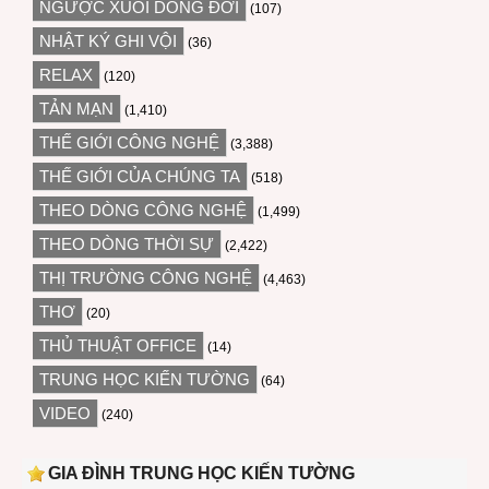
NGƯỢC XUÔI DÒNG ĐỜI
(107)
NHẬT KÝ GHI VỘI
(36)
RELAX
(120)
TẢN MẠN
(1,410)
THẾ GIỚI CÔNG NGHỆ
(3,388)
THẾ GIỚI CỦA CHÚNG TA
(518)
THEO DÒNG CÔNG NGHỆ
(1,499)
THEO DÒNG THỜI SỰ
(2,422)
THỊ TRƯỜNG CÔNG NGHỆ
(4,463)
THƠ
(20)
THỦ THUẬT OFFICE
(14)
TRUNG HỌC KIẾN TƯỜNG
(64)
VIDEO
(240)
GIA ĐÌNH TRUNG HỌC KIẾN TƯỜNG