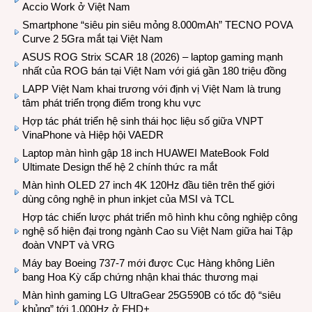
Accio Work ở Việt Nam
Smartphone “siêu pin siêu mỏng 8.000mAh” TECNO POVA
Curve 2 5Gra mắt tại Việt Nam
ASUS ROG Strix SCAR 18 (2026) – laptop gaming mạnh
nhất của ROG bán tại Việt Nam với giá gần 180 triệu đồng
LAPP Việt Nam khai trương với định vị Việt Nam là trung
tâm phát triển trọng điểm trong khu vực
Hợp tác phát triển hệ sinh thái học liệu số giữa VNPT
VinaPhone và Hiệp hội VAEDR
Laptop màn hình gập 18 inch HUAWEI MateBook Fold
Ultimate Design thế hệ 2 chính thức ra mắt
Màn hình OLED 27 inch 4K 120Hz đầu tiên trên thế giới
dùng công nghệ in phun inkjet của MSI và TCL
Hợp tác chiến lược phát triển mô hình khu công nghiệp công
nghệ số hiện đại trong ngành Cao su Việt Nam giữa hai Tập
đoàn VNPT và VRG
Máy bay Boeing 737-7 mới được Cục Hàng không Liên
bang Hoa Kỳ cấp chứng nhận khai thác thương mại
Màn hình gaming LG UltraGear 25G590B có tốc độ “siêu
khủng” tới 1.000Hz ở FHD+