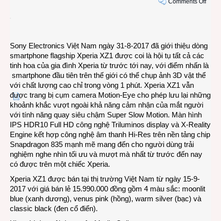
on
Comments Off
Sony
Xperi
XZ1
–
Sony Electronics Việt Nam ngày 31-8-2017 đã giới thiệu dòng
smar
smartphone flagship Xperia XZ1 được coi là hội tụ tất cả các
công
tinh hoa của gia đình Xperia từ trước tới nay, với điểm nhấn là
nghệ
smartphone đầu tiên trên thế giới có thể chụp ảnh 3D vật thể
ảnh
với chất lượng cao chỉ trong vòng 1 phút. Xperia XZ1 vẫn
3D
được trang bị cụm camera Motion-Eye cho phép lưu lại những
khoảnh khắc vượt ngoài khả năng cảm nhận của mắt người
với tính năng quay siêu chậm Super Slow Motion. Màn hình
IPS HDR10 Full HD công nghệ Triluminos display và X-Reality
Engine kết hợp công nghệ âm thanh Hi-Res trên nền tảng chip
Snapdragon 835 mạnh mẽ mang đến cho người dùng trải
nghiệm nghe nhìn tối ưu và mượt mà nhất từ trước đến nay
có được trên một chiếc Xperia.
Xperia XZ1 được bán tại thị trường Việt Nam từ ngày 15-9-
2017 với giá bán lẻ 15.990.000 đồng gồm 4 màu sắc: moonlit
blue (xanh dương), venus pink (hồng), warm silver (bạc) và
classic black (đen cổ điển).