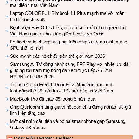
mại điện tử tại Việt Nam
Laptop COLORFUL Rimbook L1 Plus mạnh mẽ với màn
hình 16 inch 2.5K
Bệnh viện Bay Orbis trở lại chăm sóc mắt cho người dân
Việt Nam qua sự hợp tác giữa FedEx và Orbis
Fortinet và Intel hợp tác phát triển chip xử lý an ninh mạng
SPU thế hệ mới
Sức mạnh các hộ chiếu trên thế giới năm 2026
Samsung AI TV đồng hành cùng FPT Play với nhiều ưu đãi
giúp người hâm mộ bóng đá xem trực tiếp ASEAN
HYUNDAI CUP 2026
Tủ lạnh 4 cửa French Door Fit & Max với màn hình
InstaViewthế hệ mớiđược LG mở bán tại Việt Nam
MacBook Pro đã thay đổi trong 5 năm qua
Chip Qualcomm tăng giá vì hết còn chịu đựng nổi áp lực giá
linh kiện tăng cao
Một cái nhìn đầu tiên về bộ ba smartphone gập Samsung
Galaxy Z8 Series
CÁC BÀI TRONG THÁNG