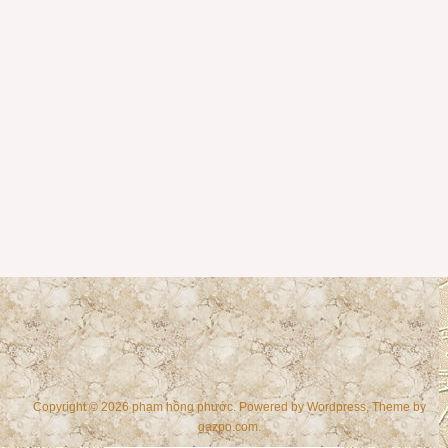
Copyright © 2026 phạm hồng phước. Powered by
Wordpress
, Theme by
gazpo.com
.