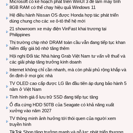
Microsoft có kế hoạch phát triển WinUI 3 để làm máy tính
8GB RAM có thể chạy hiệu quả Windows 11
Hệ điều hành Nissan OS được Honda hợp tác phát triển
dùng chung cho các xe ô-tô thế hệ mới
21 showroom xe máy điện VinFast khai trương tại
Philippines
Thị trường chip nhớ DRAM toàn cầu vẫn đang tiếp tục khan
hiếm đẩy giá bộ nhớ tăng thêm
Hội nghị Đối tác Nhà hàng Grab Việt Nam tư vấn về thuế và
các giải pháp tăng trưởng kinh doanh
Internet không chỉ cần nhanh, mà còn phải phủ rộng khắp và
ổn định ở mọi góc nhà
TV OLED cao cấp được LG lần đầu tiên áp dụng bảo hành 5
năm ở Việt Nam
Tình hình giá ổ lưu trữ SSD đang tiếp tục tăng
Ổ đĩa cứng HDD 50TB của Seagate có khả năng xuất
xưởng vào năm 2027
TV thông minh ảnh hưởng tới thói quen của người xem
truyền hình
TikTok Shop tăng trưởng mạnh và nỗ lực phát triển thương