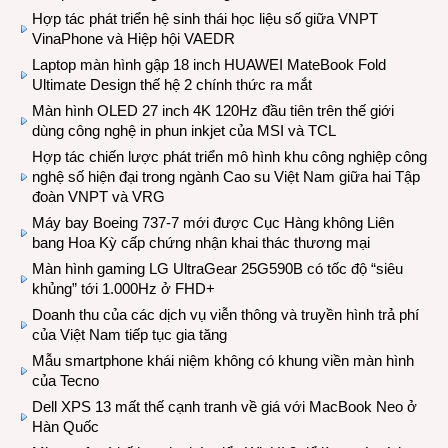
Hợp tác phát triển hệ sinh thái học liệu số giữa VNPT
VinaPhone và Hiệp hội VAEDR
Laptop màn hình gập 18 inch HUAWEI MateBook Fold
Ultimate Design thế hệ 2 chính thức ra mắt
Màn hình OLED 27 inch 4K 120Hz đầu tiên trên thế giới
dùng công nghệ in phun inkjet của MSI và TCL
Hợp tác chiến lược phát triển mô hình khu công nghiệp công
nghệ số hiện đại trong ngành Cao su Việt Nam giữa hai Tập
đoàn VNPT và VRG
Máy bay Boeing 737-7 mới được Cục Hàng không Liên
bang Hoa Kỳ cấp chứng nhận khai thác thương mại
Màn hình gaming LG UltraGear 25G590B có tốc độ “siêu
khủng” tới 1.000Hz ở FHD+
Doanh thu của các dịch vụ viễn thông và truyền hình trả phí
của Việt Nam tiếp tục gia tăng
Mẫu smartphone khái niệm không có khung viền màn hình
của Tecno
Dell XPS 13 mất thế cạnh tranh về giá với MacBook Neo ở
Hàn Quốc