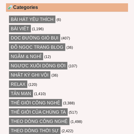
Categories
BÀI HÁT YÊU THÍCH
(6)
BÀI VIẾT
(1,196)
DỌC ĐƯỜNG GIÓ BỤI
(407)
ĐỖ NGỌC TRANG BLOG
(36)
NGẪM & NGHĨ
(12)
NGƯỢC XUÔI DÒNG ĐỜI
(107)
NHẬT KÝ GHI VỘI
(36)
RELAX
(120)
TẢN MẠN
(1,410)
THẾ GIỚI CÔNG NGHỆ
(3,388)
THẾ GIỚI CỦA CHÚNG TA
(517)
THEO DÒNG CÔNG NGHỆ
(1,498)
THEO DÒNG THỜI SỰ
(2,422)