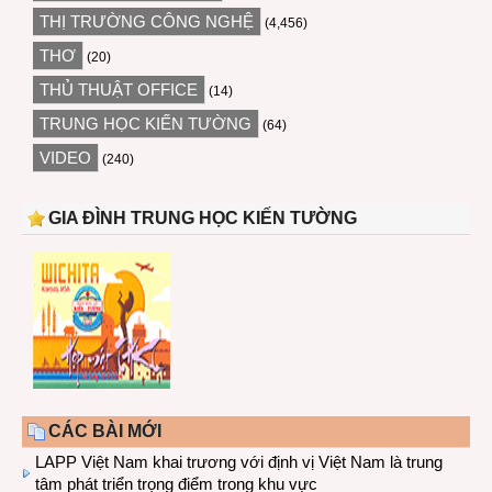
THỊ TRƯỜNG CÔNG NGHỆ
(4,456)
THƠ
(20)
THỦ THUẬT OFFICE
(14)
TRUNG HỌC KIẾN TƯỜNG
(64)
VIDEO
(240)
GIA ĐÌNH TRUNG HỌC KIẾN TƯỜNG
CÁC BÀI MỚI
LAPP Việt Nam khai trương với định vị Việt Nam là trung
tâm phát triển trọng điểm trong khu vực