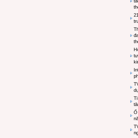
tá
th
2
tr
T
đa
t
Hộ
tư
k
In
ph
T
d
Tì
tă
Ổ
n
TV
n