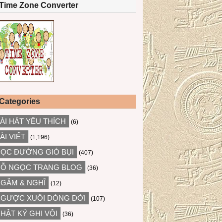
Time Zone Converter
Categories
ÀI HÁT YÊU THÍCH
(6)
ÀI VIẾT
(1,196)
ỌC ĐƯỜNG GIÓ BỤI
(407)
Ỗ NGỌC TRANG BLOG
(36)
GẪM & NGHĨ
(12)
GƯỢC XUÔI DÒNG ĐỜI
(107)
HẬT KÝ GHI VỘI
(36)