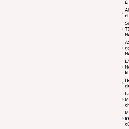
t
Al
c
S
T
N
A
g
Na
LA
Na
k
Hợ
g
L
Ma
ch
M
tr
c