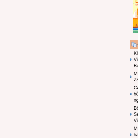
K
Vi
Bo
M
Z8
Cá
hỗ
n
B
Se
V
Mo
hà