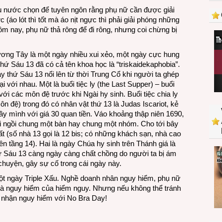
u nước chọn để tuyên ngôn rằng phụ nữ cần được giải
 (áo lót thì tốt mà áo nịt ngực thì phải giải phóng những
hôm nay, phụ nữ thả rông để đi rông, nhưng coi chừng bị
ương Tây là một ngày nhiều xui xẻo, một ngày cực hung
hứ Sáu 13 đã có cả tên khoa học là “triskaidekaphobia”.
ày thứ Sáu 13 nổi lên từ thời Trung Cổ khi người ta ghép
i với nhau. Một là buổi tiệc ly (the Last Supper) – buổi
i các môn đệ trước khi Ngài hy sinh. Buổi tiệc chia ly
 đệ) trong đó có nhân vật thứ 13 là Judas Iscariot, kẻ
ầy mình với giá 30 quan tiền. Váo khoảng thập niên 1690,
ời ngồi chung một bàn hay chung một nhóm. Cho tới bây
hất (số nhà 13 gọi là 12 bis; có những khách sạn, nhà cao
ên tầng 14). Hai là ngày Chúa hy sinh trên Thánh giá là
thứ Sáu 13 càng ngày càng chất chồng do người ta bị ám
chuyện, gây sự cố trong cái ngày này.
ột ngày Triple Xấu. Nghề doanh nhân nguy hiểm, phụ nữ
 là nguy hiểm của hiểm nguy. Nhưng nếu không thể tránh
 nhận nguy hiểm với No Bra Day!