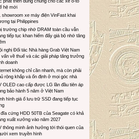
c phát triển dùng chung cho các xe ô-tô
ế hệ mới
1 showroom xe máy điện VinFast khai
ương tại Philippines
hị trường chip nhớ DRAM toàn cầu vẫn
ng tiếp tục khan hiếm đẩy giá bộ nhớ tăng
hêm
i nghị Đối tác Nhà hàng Grab Việt Nam
 vấn về thuế và các giải pháp tăng trưởng
inh doanh
ternet không chỉ cần nhanh, mà còn phải
ủ rộng khắp và ổn định ở mọi góc nhà
V OLED cao cấp được LG lần đầu tiên áp
ụng bảo hành 5 năm ở Việt Nam
nh hình giá ổ lưu trữ SSD đang tiếp tục
ng
 đĩa cứng HDD 50TB của Seagate có khả
ăng xuất xưởng vào năm 2027
 thông minh ảnh hưởng tới thói quen của
gười xem truyền hình