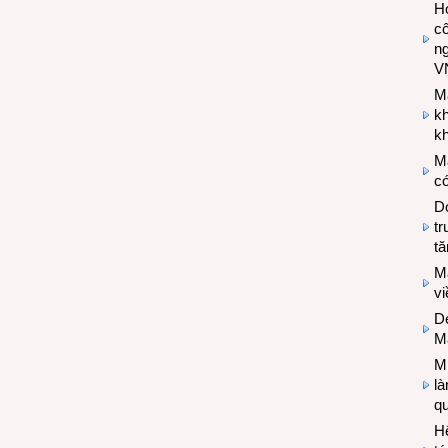
Hợ
cô
n
V
M
k
kh
M
có
Do
tr
tă
M
v
De
M
Mi
l
q
H