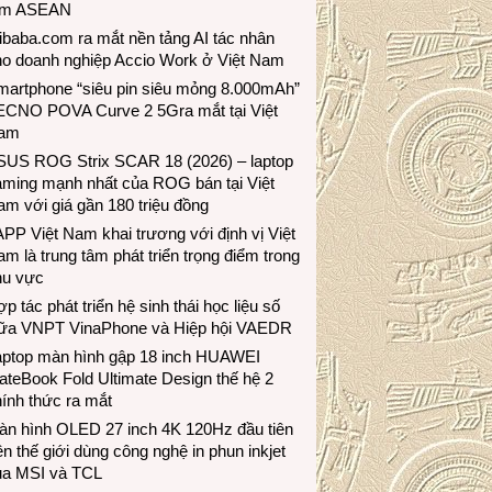
ầm ASEAN
ibaba.com ra mắt nền tảng AI tác nhân
ho doanh nghiệp Accio Work ở Việt Nam
martphone “siêu pin siêu mỏng 8.000mAh”
ECNO POVA Curve 2 5Gra mắt tại Việt
am
SUS ROG Strix SCAR 18 (2026) – laptop
aming mạnh nhất của ROG bán tại Việt
m với giá gần 180 triệu đồng
PP Việt Nam khai trương với định vị Việt
m là trung tâm phát triển trọng điểm trong
hu vực
p tác phát triển hệ sinh thái học liệu số
iữa VNPT VinaPhone và Hiệp hội VAEDR
aptop màn hình gập 18 inch HUAWEI
teBook Fold Ultimate Design thế hệ 2
ính thức ra mắt
àn hình OLED 27 inch 4K 120Hz đầu tiên
ên thế giới dùng công nghệ in phun inkjet
ủa MSI và TCL