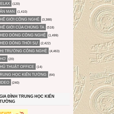
ELAX
(120)
ẢN MẠN
(1,410)
HẾ GIỚI CÔNG NGHỆ
(3,388)
HẾ GIỚI CỦA CHÚNG TA
(518)
HEO DÒNG CÔNG NGHỆ
(1,499)
HEO DÒNG THỜI SỰ
(2,422)
HỊ TRƯỜNG CÔNG NGHỆ
(4,463)
THƠ
(20)
HỦ THUẬT OFFICE
(14)
RUNG HỌC KIẾN TƯỜNG
(64)
IDEO
(240)
GIA ĐÌNH TRUNG HỌC KIẾN
TƯỜNG