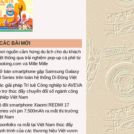
CÁC BÀI MỚI
hơi nguồn cảm hứng du lịch cho du khách
ệt thông qua trải nghiệm pop-up cà phê từ
oking.com và Mille Mille
ở bán smartphone gập Samsung Galaxy
 Series trên toàn hệ thống Di Động Việt
c giải pháp Trí tuệ Công nghiệp từ AVEVA
 trợ thúc đẩy chuyển đổi số ngành công
ghiệp Việt Nam
ộ đôi smartphone Xiaomi REDMI 17
ries với pin 7.500mAh ra mắt thị trường
iệt Nam
onfolks ra mắt tại Việt Nam thúc đẩy
nh trình của các thương hiệu Việt vươn