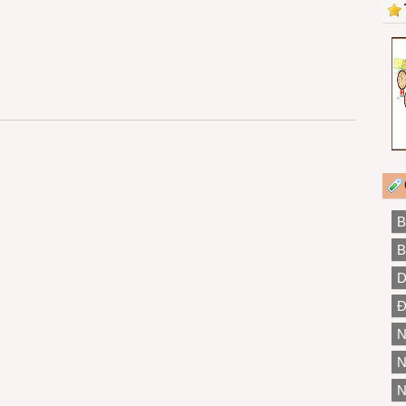
B
B
D
Đ
N
N
N