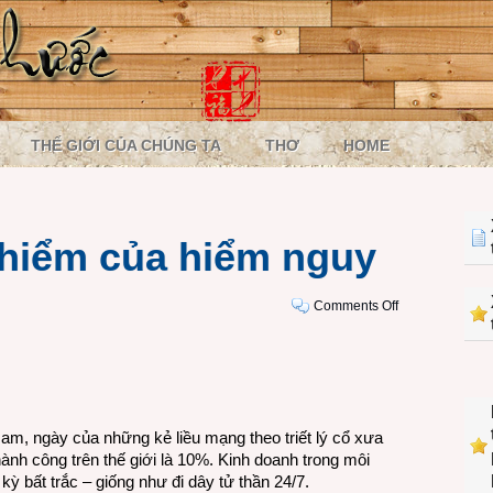
THẾ GIỚI CỦA CHÚNG TA
THƠ
HOME
hiểm của hiểm nguy
on
Comments Off
Một
ngày
nguy
hiểm
của
m, ngày của những kẻ liều mạng theo triết lý cổ xưa
hiểm
hành công trên thế giới là 10%. Kinh doanh trong môi
nguy
ỳ bất trắc – giống như đi dây tử thần 24/7.