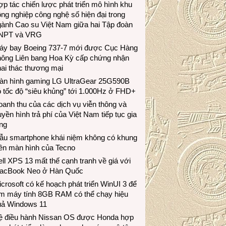
p tác chiến lược phát triển mô hình khu
ng nghiệp công nghệ số hiện đại trong
gành Cao su Việt Nam giữa hai Tập đoàn
NPT và VRG
áy bay Boeing 737-7 mới được Cục Hàng
hông Liên bang Hoa Kỳ cấp chứng nhận
ai thác thương mại
àn hình gaming LG UltraGear 25G590B
 tốc độ “siêu khủng” tới 1.000Hz ở FHD+
anh thu của các dịch vụ viễn thông và
uyền hình trả phí của Việt Nam tiếp tục gia
ng
ẫu smartphone khái niệm không có khung
iền màn hình của Tecno
ll XPS 13 mất thế cạnh tranh về giá với
acBook Neo ở Hàn Quốc
crosoft có kế hoạch phát triển WinUI 3 để
àm máy tính 8GB RAM có thể chạy hiệu
uả Windows 11
ệ điều hành Nissan OS được Honda hợp