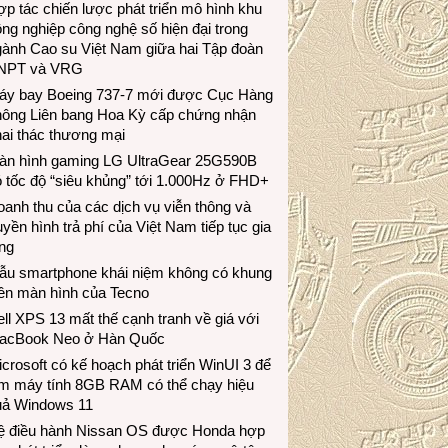
p tác chiến lược phát triển mô hình khu
ng nghiệp công nghệ số hiện đại trong
gành Cao su Việt Nam giữa hai Tập đoàn
NPT và VRG
áy bay Boeing 737-7 mới được Cục Hàng
hông Liên bang Hoa Kỳ cấp chứng nhận
ai thác thương mại
àn hình gaming LG UltraGear 25G590B
 tốc độ “siêu khủng” tới 1.000Hz ở FHD+
anh thu của các dịch vụ viễn thông và
uyền hình trả phí của Việt Nam tiếp tục gia
ng
ẫu smartphone khái niệm không có khung
iền màn hình của Tecno
ll XPS 13 mất thế cạnh tranh về giá với
acBook Neo ở Hàn Quốc
crosoft có kế hoạch phát triển WinUI 3 để
àm máy tính 8GB RAM có thể chạy hiệu
uả Windows 11
ệ điều hành Nissan OS được Honda hợp