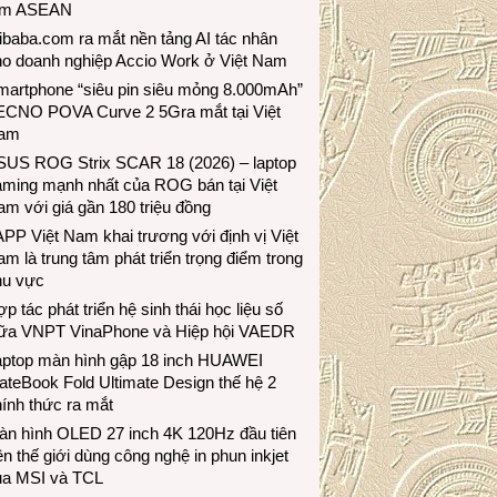
ầm ASEAN
ibaba.com ra mắt nền tảng AI tác nhân
ho doanh nghiệp Accio Work ở Việt Nam
martphone “siêu pin siêu mỏng 8.000mAh”
ECNO POVA Curve 2 5Gra mắt tại Việt
am
SUS ROG Strix SCAR 18 (2026) – laptop
aming mạnh nhất của ROG bán tại Việt
m với giá gần 180 triệu đồng
PP Việt Nam khai trương với định vị Việt
m là trung tâm phát triển trọng điểm trong
hu vực
p tác phát triển hệ sinh thái học liệu số
iữa VNPT VinaPhone và Hiệp hội VAEDR
aptop màn hình gập 18 inch HUAWEI
teBook Fold Ultimate Design thế hệ 2
ính thức ra mắt
àn hình OLED 27 inch 4K 120Hz đầu tiên
ên thế giới dùng công nghệ in phun inkjet
ủa MSI và TCL