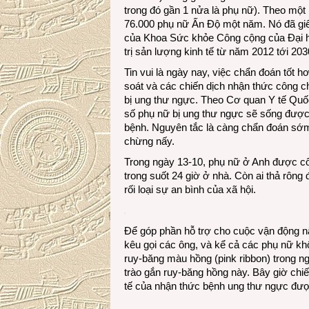
trong đó gần 1 nửa là phụ nữ). Theo một 
76.000 phụ nữ Ấn Độ một năm. Nó đã giế
của Khoa Sức khỏe Công cộng của Đại họ
trị sản lượng kinh tế từ năm 2012 tới 20
Tin vui là ngày nay, việc chẩn đoán tốt h
soát và các chiến dịch nhận thức công c
bị ung thư ngực. Theo Cơ quan Y tế Quốc
số phụ nữ bị ung thư ngực sẽ sống được 
bệnh. Nguyên tắc là càng chẩn đoán sớm
chừng nấy.
Trong ngày 13-10, phụ nữ ở Anh được cổ v
trong suốt 24 giờ ở nhà. Còn ai thả rông 
rối loại sự an bình của xã hội.
Để góp phần hỗ trợ cho cuộc vận động n
kêu gọi các ông, và kể cả các phụ nữ k
ruy-băng màu hồng (pink ribbon) trong 
trào gắn ruy-băng hồng này. Bây giờ chi
tế của nhận thức bệnh ung thư ngực được