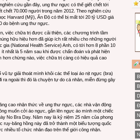
nghiên cứu gần đây, ung thư ngực có thể giết chết tới
t chết 70.000 người trong năm 2012. Theo nghiên cứu
c Harvard (Mỹ), Ấn Độ có thể bị mất tới 20 tỷ USD giá
30 do bệnh ung thư ngực.
ơn, việc chữa trị được cải thiện, các chương trình tầm
húng hữu hiệu hơn đã giúp ích rất nhiều cho những người
 gia (National Health Service) Anh, có tới hơn 8 phần 10
ít nhất là 5 năm sau khi được chẩn đoán và phát hiện
 hơn chừng nào, việc chữa trị càng có hiệu quả cao
ũ tự giải thoát mình khỏi các thể loại áo nịt ngực (bra)
B
đi ra ngoài thì đó là chuyện tự do cá nhân, miễn đừng gây
B
D
âng cao nhận thức về ung thư ngực, các nhà vận động
Đ
hông muốn cởi áo ngực, gắn lên ngực áo mình một chiếc
N
ngày No Bra Day. Năm nay là kỷ niệm 25 năm của phong
ếc ruy-băng hồng này đã trở thành một biểu tượng quốc
N
 nhiều tổ chức nhân đạo trên thế giới công nhận.
N