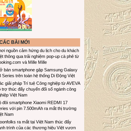
CÁC BÀI MỚI
hơi nguồn cảm hứng du lịch cho du khách
ệt thông qua trải nghiệm pop-up cà phê từ
oking.com và Mille Mille
ở bán smartphone gập Samsung Galaxy
 Series trên toàn hệ thống Di Động Việt
c giải pháp Trí tuệ Công nghiệp từ AVEVA
 trợ thúc đẩy chuyển đổi số ngành công
ghiệp Việt Nam
ộ đôi smartphone Xiaomi REDMI 17
ries với pin 7.500mAh ra mắt thị trường
iệt Nam
onfolks ra mắt tại Việt Nam thúc đẩy
nh trình của các thương hiệu Việt vươn