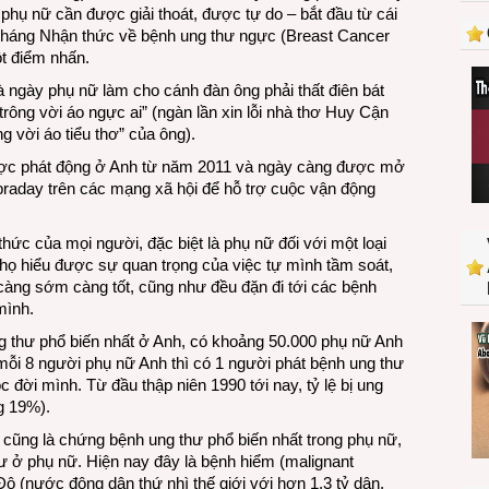
 phụ nữ cần được giải thoát, được tự do – bắt đầu từ cái
No
Tháng Nhận thức về bệnh ung thư ngực (Breast Cancer
Breast
t điểm nhấn.
Cancer
 ngày phụ nữ làm cho cánh đàn ông phải thất điên bát
rông vời áo ngực ai” (ngàn lần xin lỗi nhà thơ Huy Cận
ng vời áo tiểu thơ” của ông).
ược phát động ở Anh từ năm 2011 và ngày càng được mở
braday trên các mạng xã hội để hỗ trợ cuộc vận động
ức của mọi người, đặc biệt là phụ nữ đối với một loại
họ hiểu được sự quan trọng của việc tự mình tầm soát,
càng sớm càng tốt, cũng như đều đặn đi tới các bệnh
mình.
g thư phổ biến nhất ở Anh, có khoảng 50.000 phụ nữ Anh
ỗi 8 người phụ nữ Anh thì có 1 người phát bệnh ung thư
 đời mình. Từ đầu thập niên 1990 tới nay, tỷ lệ bị ung
g 19%).
c cũng là chứng bệnh ung thư phổ biến nhất trong phụ nữ,
hư ở phụ nữ. Hiện nay đây là bệnh hiểm (malignant
ộ (nước đông dân thứ nhì thế giới với hơn 1,3 tỷ dân,