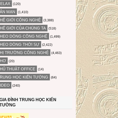
ELAX
(120)
ẢN MẠN
(1,410)
HẾ GIỚI CÔNG NGHỆ
(3,388)
HẾ GIỚI CỦA CHÚNG TA
(518)
HEO DÒNG CÔNG NGHỆ
(1,499)
HEO DÒNG THỜI SỰ
(2,422)
HỊ TRƯỜNG CÔNG NGHỆ
(4,463)
THƠ
(20)
HỦ THUẬT OFFICE
(14)
RUNG HỌC KIẾN TƯỜNG
(64)
IDEO
(240)
GIA ĐÌNH TRUNG HỌC KIẾN
TƯỜNG