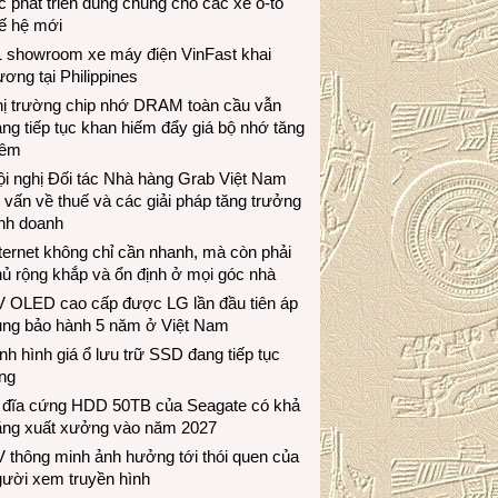
c phát triển dùng chung cho các xe ô-tô
ế hệ mới
1 showroom xe máy điện VinFast khai
ương tại Philippines
hị trường chip nhớ DRAM toàn cầu vẫn
ng tiếp tục khan hiếm đẩy giá bộ nhớ tăng
hêm
i nghị Đối tác Nhà hàng Grab Việt Nam
 vấn về thuế và các giải pháp tăng trưởng
inh doanh
ternet không chỉ cần nhanh, mà còn phải
ủ rộng khắp và ổn định ở mọi góc nhà
V OLED cao cấp được LG lần đầu tiên áp
ụng bảo hành 5 năm ở Việt Nam
nh hình giá ổ lưu trữ SSD đang tiếp tục
ng
 đĩa cứng HDD 50TB của Seagate có khả
ăng xuất xưởng vào năm 2027
 thông minh ảnh hưởng tới thói quen của
gười xem truyền hình