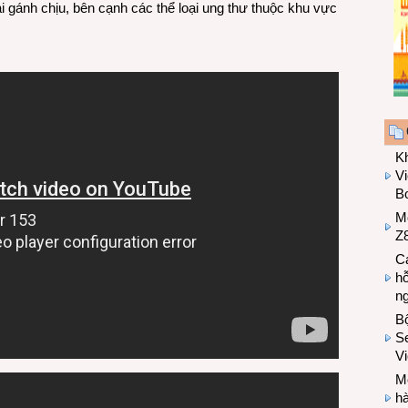
 gánh chịu, bên cạnh các thể loại ung thư thuộc khu vực
K
Vi
Bo
M
Z8
Cá
hỗ
n
B
Se
V
Mo
hà