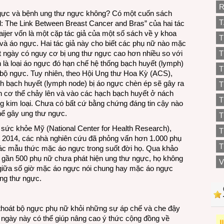
R
ngực và bệnh ung thư ngực không? Có một cuốn sách
T
ll: The Link Between Breast Cancer and Bras” của hai tác
jer vốn là một cặp tác giả của một số sách về y khoa
T
 và áo ngực. Hai tác giả này cho biết các phụ nữ nào mặc
t ngày có nguy cơ bị ung thư ngực cao hơn nhiều so với
T
 là loại áo ngực đó hạn chế hệ thống bạch huyết (lymph)
T
ng bộ ngực. Tuy nhiên, theo Hội Ung thư Hoa Kỳ (ACS),
h bạch huyết (lymph node) bị áo ngực chèn ép sẽ gây ra
T
ch cơ thể chảy lên và vào các hạch bạch huyết ở nách
T
kim loại. Chưa có bất cứ bằng chứng đáng tin cậy nào
hể gây ung thư ngực.
sức khỏe Mỹ (National Center for Health Research),
T
 2014, các nhà nghiên cứu đã phỏng vấn hơn 1.000 phụ
T
ác mẫu thức mặc áo ngực trong suốt đời họ. Qua khảo
à gần 500 phụ nữ chưa phát hiện ung thư ngực, họ không
V
 giữa số giờ mặc áo ngực nói chung hay mặc áo ngực
ung thư ngực.
i thoát bộ ngực phụ nữ khỏi những sự áp chế và che đậy
 ngày này có thể giúp nâng cao ý thức cộng đồng về