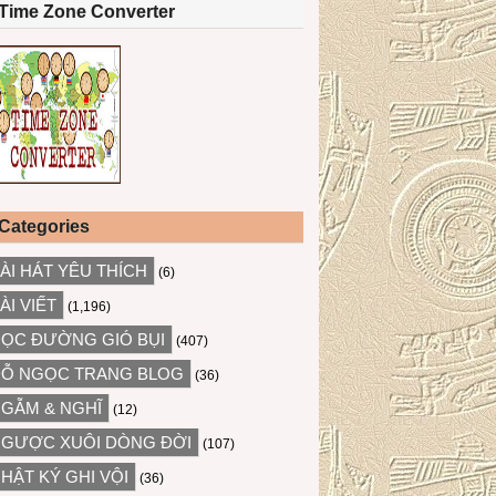
Time Zone Converter
Categories
ÀI HÁT YÊU THÍCH
(6)
ÀI VIẾT
(1,196)
ỌC ĐƯỜNG GIÓ BỤI
(407)
Ỗ NGỌC TRANG BLOG
(36)
GẪM & NGHĨ
(12)
GƯỢC XUÔI DÒNG ĐỜI
(107)
HẬT KÝ GHI VỘI
(36)