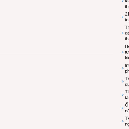
tá
th
2
tr
T
đa
t
Hộ
tư
k
In
ph
T
d
Tì
tă
Ổ
n
TV
n