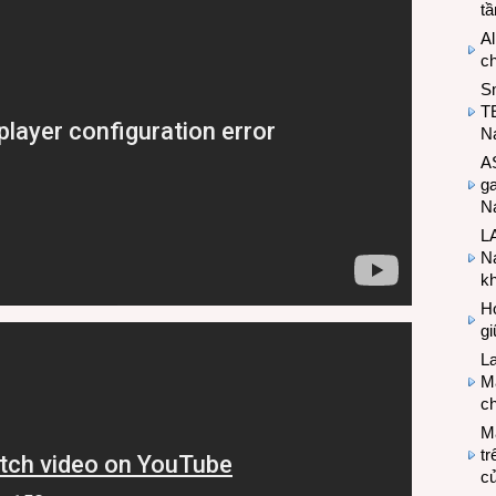
t
Al
c
S
T
N
A
g
Na
LA
Na
k
Hợ
g
L
Ma
ch
M
tr
c