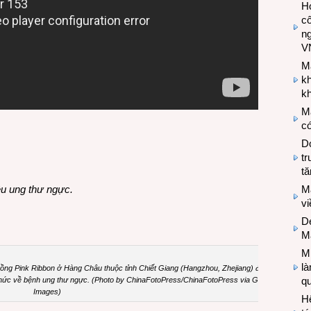
Hợ
cô
n
V
M
k
kh
M
có
Do
tr
tă
ệu ung thư ngực.
M
v
De
M
Mi
l
Hồng Pink Ribbon ở Hàng Châu thuộc tỉnh Chiết Giang (Hangzhou, Zhejiang) đang
q
thức về bệnh ung thư ngực. (Photo by ChinaFotoPress/ChinaFotoPress via Getty
Images)
H