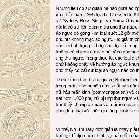
Nhưng liệu có sự quan hệ nào giữa áo 
xuất bản năm 1995 tựa là “Dressed to Ki
giả Sydney Ross Singer và Soma Grismai
nói là có sự liên quan giữa ung thư ngực
áo ngực có gọng kim loại suốt 12 giờ mộ
phụ nữ không mặc áo ngực. Họ giải thích
dẫn tới tình trạng tích tụ các độc tố tro
không có chứng cứ nào nói rằng các hạc
ung thư ngực. Trong thực tế, các loại dị
chứ không chảy về hướng áo ngực khung 
cho thấy có bất cứ loại áo ngực nào có t
Theo Trung tâm Quốc gia về Nghiên cứu 
trong một cuộc nghiên cứu xuất bản năm
nữ hậu mãn kinh (postmenopausal) về c
sát hơn 1.000 phụ nữ bị ung thư ngực v
tìm thấy chứng cứ nào về mối liên quan
gọng kim loại với việc gia tăng nguy cơ 
Vì thế, No Bra Day đơn giản là ngày giả
không chỉ định. Và chính sự hấp dẫn của