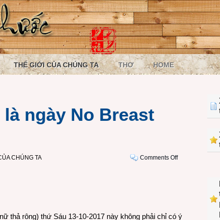
THẾ GIỚI CỦA CHÚNG TA
THƠ
HOME
 là ngày No Breast
on
 CỦA CHÚNG TA
Comments Off
No
Bra
Day
còn
là
ữ thả rông) thứ Sáu 13-10-2017 này không phải chỉ có ý
ngày