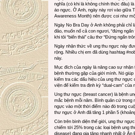
nghĩa (có khi là không chính thức đâu) là
áo ngực. Ở Anh, ngày này rơi vào giữa 
Awareness Month) nên được coi như mộ
Ngày No Bra Day ở Anh không phải chỉ là
đảo, muốn nổ cả con ngươi, “đứng ngẩn t
khi tôi “biến thái” câu thơ “Đứng ngẩn trô
Ngày nhận thức về ung thu ngực này đ
rộng. Nhiều chị em đã dùng hashtag #no
này.
Mục đích của ngày là nâng cao sự nhận th
bệnh thường gặp của giới mình. Nó giúp 
kiểm tra các dấu hiệu của ung thư ngực 
viện để kiểm tra định kỳ “dual-cam” của 
Ung thư ngực (breast cancer) là bệnh un
mắc bệnh mỗi năm. Bình quân cứ trong m
ngực vào một thời điểm nào đó trong cuộc
thư ngực ở Anh đã tăng 1 phần 5 (khoản
Còn trên bình diện thế giới, ung thư ngự
chiếm tới 25% trong các loại bệnh ung t
disease) đang gia tăng nhanh nhất ở Ấn Đ