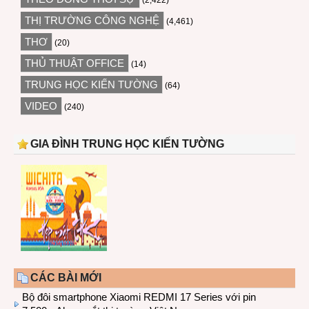
(2,422)
THỊ TRƯỜNG CÔNG NGHỆ
(4,461)
THƠ
(20)
THỦ THUẬT OFFICE
(14)
TRUNG HỌC KIẾN TƯỜNG
(64)
VIDEO
(240)
GIA ĐÌNH TRUNG HỌC KIẾN TƯỜNG
CÁC BÀI MỚI
Bộ đôi smartphone Xiaomi REDMI 17 Series với pin