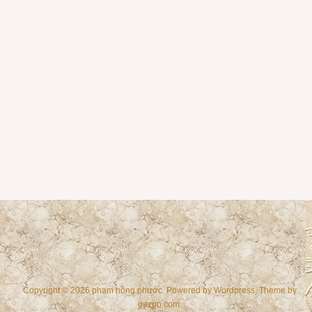
Copyright © 2026 phạm hồng phước. Powered by
Wordpress
, Theme by
gazpo.com
.