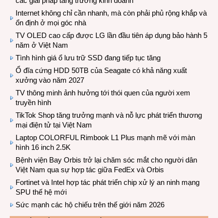
các giải pháp tăng trưởng kinh doanh
Internet không chỉ cần nhanh, mà còn phải phủ rộng khắp và
ổn định ở mọi góc nhà
TV OLED cao cấp được LG lần đầu tiên áp dụng bảo hành 5
năm ở Việt Nam
Tình hình giá ổ lưu trữ SSD đang tiếp tục tăng
Ổ đĩa cứng HDD 50TB của Seagate có khả năng xuất
xưởng vào năm 2027
TV thông minh ảnh hưởng tới thói quen của người xem
truyền hình
TikTok Shop tăng trưởng mạnh và nỗ lực phát triển thương
mại điện tử tại Việt Nam
Laptop COLORFUL Rimbook L1 Plus mạnh mẽ với màn
hình 16 inch 2.5K
Bệnh viện Bay Orbis trở lại chăm sóc mắt cho người dân
Việt Nam qua sự hợp tác giữa FedEx và Orbis
Fortinet và Intel hợp tác phát triển chip xử lý an ninh mạng
SPU thế hệ mới
Sức mạnh các hộ chiếu trên thế giới năm 2026