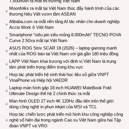
7.500mAh ra mắt thị trường Việt Nam
Moonfolks ra mắt tại Việt Nam thúc đẩy hành trình của các
thương hiệu Việt vươn tầm ASEAN
Alibaba.com ra mắt nền tảng AI tác nhân cho doanh nghiệp
Accio Work ở Việt Nam
Smartphone “siêu pin siêu mỏng 8.000mAh” TECNO POVA
Curve 2 5Gra mắt tại Việt Nam
ASUS ROG Strix SCAR 18 (2026) – laptop gaming mạnh
nhất của ROG bán tại Việt Nam với giá gần 180 triệu đồng
LAPP Việt Nam khai trương với định vị Việt Nam là trung
tâm phát triển trọng điểm trong khu vực
Hợp tác phát triển hệ sinh thái học liệu số giữa VNPT
VinaPhone và Hiệp hội VAEDR
Laptop màn hình gập 18 inch HUAWEI MateBook Fold
Ultimate Design thế hệ 2 chính thức ra mắt
Màn hình OLED 27 inch 4K 120Hz đầu tiên trên thế giới
dùng công nghệ in phun inkjet của MSI và TCL
Hợp tác chiến lược phát triển mô hình khu công nghiệp công
nghệ số hiện đại trong ngành Cao su Việt Nam giữa hai Tập
đoàn VNPT và VRG