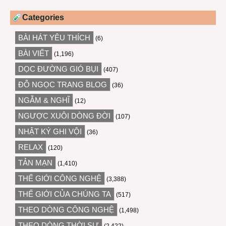
Categories
BÀI HÁT YÊU THÍCH
(6)
BÀI VIẾT
(1,196)
DỌC ĐƯỜNG GIÓ BỤI
(407)
ĐỖ NGỌC TRANG BLOG
(36)
NGẪM & NGHĨ
(12)
NGƯỢC XUÔI DÒNG ĐỜI
(107)
NHẬT KÝ GHI VỘI
(36)
RELAX
(120)
TẢN MẠN
(1,410)
THẾ GIỚI CÔNG NGHỆ
(3,388)
THẾ GIỚI CỦA CHÚNG TA
(517)
THEO DÒNG CÔNG NGHỆ
(1,498)
THEO DÒNG THỜI SỰ