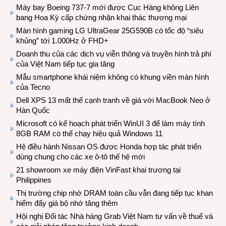
Máy bay Boeing 737-7 mới được Cục Hàng không Liên
bang Hoa Kỳ cấp chứng nhận khai thác thương mại
Màn hình gaming LG UltraGear 25G590B có tốc độ “siêu
khủng” tới 1.000Hz ở FHD+
Doanh thu của các dịch vụ viễn thông và truyền hình trả phí
của Việt Nam tiếp tục gia tăng
Mẫu smartphone khái niệm không có khung viền màn hình
của Tecno
Dell XPS 13 mất thế cạnh tranh về giá với MacBook Neo ở
Hàn Quốc
Microsoft có kế hoạch phát triển WinUI 3 để làm máy tính
8GB RAM có thể chạy hiệu quả Windows 11
Hệ điều hành Nissan OS được Honda hợp tác phát triển
dùng chung cho các xe ô-tô thế hệ mới
21 showroom xe máy điện VinFast khai trương tại
Philippines
Thị trường chip nhớ DRAM toàn cầu vẫn đang tiếp tục khan
hiếm đẩy giá bộ nhớ tăng thêm
Hội nghị Đối tác Nhà hàng Grab Việt Nam tư vấn về thuế và