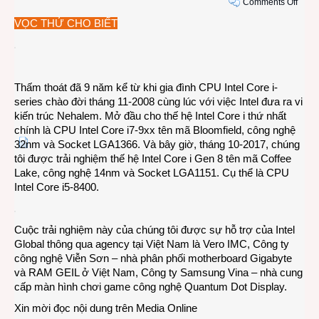
on
Comments Off
Chạy
VỌC THỬ CHO BIẾT
thử
CPU
Intel
deskt
Thấm thoát đã 9 năm kể từ khi gia đình CPU Intel Core i-
Core
series chào đời tháng 11-2008 cùng lúc với việc Intel đưa ra vi
Gen
kiến trúc Nehalem. Mở đầu cho thế hệ Intel Core i thứ nhất
8
chính là CPU Intel Core i7-9xx tên mã Bloomfield, công nghệ
i5-
32nm và Socket LGA1366. Và bây giờ, tháng 10-2017, chúng
8400
tôi được trải nghiệm thế hệ Intel Core i Gen 8 tên mã Coffee
Lake, công nghệ 14nm và Socket LGA1151. Cụ thể là CPU
Intel Core i5-8400.
Cuộc trải nghiệm này của chúng tôi được sự hỗ trợ của Intel
Global thông qua agency tại Việt Nam là Vero IMC, Công ty
công nghệ Viễn Sơn – nhà phân phối motherboard Gigabyte
và RAM GEIL ở Việt Nam, Công ty Samsung Vina – nhà cung
cấp màn hình chơi game công nghệ Quantum Dot Display.
Xin mời đọc nội dung trên
Media Online