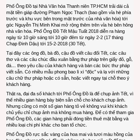
Phố Ông Đồ tại Nhà Văn hóa Thanh niên TP.HCM trải dài cả
Tuất
mặt tiền giáp đường Phạm Ngọc Thạch (bao gồm vỉa hè phía
2018:
trước và khu vực bên trong mặt trước của nhà văn hóa) tới
Phố
góc Nguyễn Thị Minh Khai mở rộng thêm trên vỉa hè bên hông
Ông
nhà văn hóa. Phố Ông Đồ Tết Mậu Tuất 2018 diễn ra hàng
Đồ
ngày từ 10 giờ sáng tới 10 giờ đêm từ ngày 2-2 (17 tháng
Saig
Chạp Đinh Dậu) tới 15-2-2018 (30 Tết).
Tại đây các ông đồ, bà đồ, cậu đồ viết câu đối Tết, các câu
thơ và các câu chúc đầu xuân bằng thư pháp trên giấy đỏ, gỗ,
đá… theo yêu cầu của khách hàng và bán các bức thư pháp
viết sẵn. Có nhiều mẫu phong bao lì xì “độc” và lạ với những
câu chữ thư pháp hoặc có sẵn, hoặc viết ngay tại chỗ theo ý
khách hàng.
Thật ra, đại đa số khách tới Phố Ông Đồ là để chụp ảnh Tết, vì
thế nhiều gian hàng bày biện sẵn chỗ cho khách chụp ảnh.
Nhưng cũng có một số gian hàng tỏ vẻ không vui khi khách
chủ yếu chỉ chụp ảnh mà không mua hàng. Để có thể tham gia
Phố Ông Đồ, các gian hàng phải đóng tiền thuê mặt bằng và
nhiều loại chi phí khác cho ban tổ chức.
Phố Ông Đồ rực sắc vàng của hoa mai và tươi màu hồng của