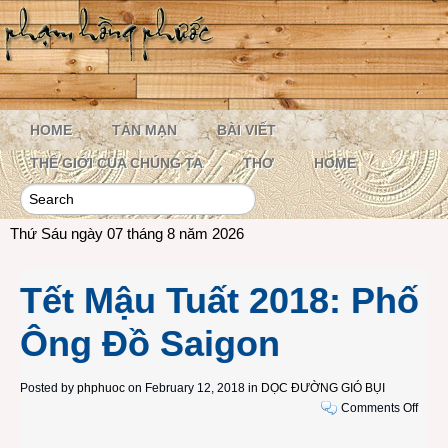
HOME
TẢN MẠN
BÀI VIẾT
THẾ GIỚI CỦA CHÚNG TA
THƠ
HOME
Thứ Sáu ngày 07 tháng 8 năm 2026
Tết Mậu Tuất 2018: Phố
Ông Đồ Saigon
Posted by
phphuoc
on February 12, 2018 in
DỌC ĐƯỜNG GIÓ BỤI
on
Comments Off
Tết
Mậu