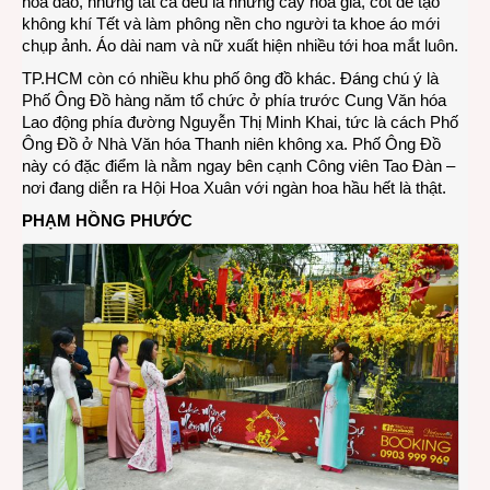
hoa đào, nhưng tất cá đều là những cây hoa giả, cốt để tạo
không khí Tết và làm phông nền cho người ta khoe áo mới
chụp ảnh. Áo dài nam và nữ xuất hiện nhiều tới hoa mắt luôn.
TP.HCM còn có nhiều khu phố ông đồ khác. Đáng chú ý là
Phố Ông Đồ hàng năm tổ chức ở phía trước Cung Văn hóa
Lao động phía đường Nguyễn Thị Minh Khai, tức là cách Phố
Ông Đồ ở Nhà Văn hóa Thanh niên không xa. Phố Ông Đồ
này có đặc điểm là nằm ngay bên cạnh Công viên Tao Đàn –
nơi đang diễn ra Hội Hoa Xuân với ngàn hoa hầu hết là thật.
PHẠM HỒNG PHƯỚC