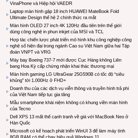
VinaPhone và Hiệp hội VAEDR
Laptop màn hình gập 18 inch HUAWEI MateBook Fold
Ultimate Design thế hệ 2 chính thức ra mắt
Màn hình OLED 27 inch 4K 120Hz đầu tiên trên thế giới
dùng công nghệ in phun inkjet của MSI và TCL
Hợp tác chiến lược phát triển mô hình khu công nghiệp công
nghệ số hiện đại trong ngành Cao su Việt Nam giữa hai Tập
đoàn VNPT và VRG
Máy bay Boeing 737-7 mới được Cục Hàng không Liên
bang Hoa Kỳ cấp chứng nhận khai thác thương mại
Màn hình gaming LG UltraGear 25G590B có tốc độ “siêu
khủng” tới 1.000Hz ở FHD+
Doanh thu của các dịch vụ viễn thông và truyền hình trả phí
của Việt Nam tiếp tục gia tăng
Mẫu smartphone khái niệm không có khung viền màn hình
của Tecno
Dell XPS 13 mất thế cạnh tranh về giá với MacBook Neo ở
Hàn Quốc
Microsoft có kế hoạch phát triển WinUI 3 để làm máy tính
8GB RAM có thể chạy hiệu quả Windows 11