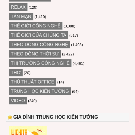
RELAX
(120)
TẢN MẠN
(1,410)
THẾ GIỚI CÔNG NGHỆ
(3,388)
THẾ GIỚI CỦA CHÚNG TA
(517)
THEO DÒNG CÔNG NGHỆ
(1,498)
THEO DÒNG THỜI SỰ
(2,422)
THỊ TRƯỜNG CÔNG NGHỆ
(4,461)
THƠ
(20)
THỦ THUẬT OFFICE
(14)
TRUNG HỌC KIẾN TƯỜNG
(64)
VIDEO
(240)
GIA ĐÌNH TRUNG HỌC KIẾN TƯỜNG