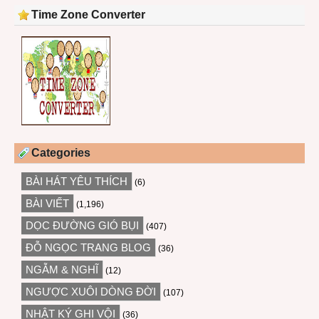
Time Zone Converter
Categories
BÀI HÁT YÊU THÍCH
(6)
BÀI VIẾT
(1,196)
DỌC ĐƯỜNG GIÓ BỤI
(407)
ĐỖ NGỌC TRANG BLOG
(36)
NGẪM & NGHĨ
(12)
NGƯỢC XUÔI DÒNG ĐỜI
(107)
NHẬT KÝ GHI VỘI
(36)