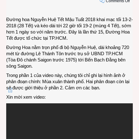
on
Comments Off
VIDE
Đườ
Đường hoa Nguyễn Huệ Tết Mậu Tuất 2018 khai mạc tối 13-2-
Hoa
2018 (28 Tết) và kéo dài tới 22 giờ tối 19-2 (mùng 4 Tết), sớm
Nguy
hơn 1 ngày so với năm trước. Đây là lần thứ 15, Đường Hoa
Huệ
Tết được tổ chức tại TP.HCM.
Saig
Tết
Đường Hoa nằm trọn phố đi bộ Nguyễn Huệ, dài khoảng 720
Mậu
mét từ đường Lê Thánh Tôn trước trụ sở UBND TP.HCM
Tuất
(Tòa Đô chánh Saigon trước 1975) tới Bến Bạch Đằng bên
2018
sông Saigon.
–
Trong phần 1 của video này, chúng tôi chỉ ghi lại hình ảnh ở
Phần
phân đoạn chính: Mùa xuân thành phố. Hai phân đoạn còn lại
1
sẽ được giới thiệu ở phần 2. Cảm ơn các bạn.
Xin mời xem video: