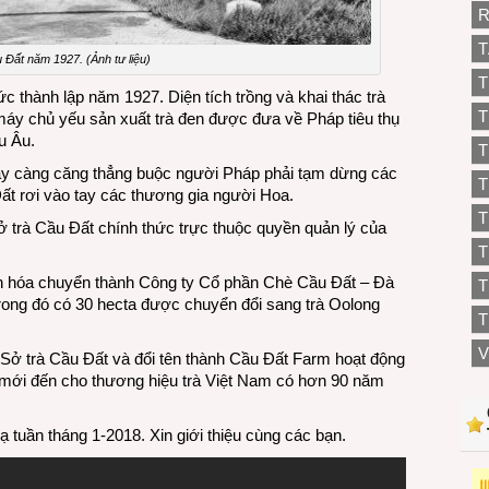
R
T
 Đất năm 1927. (Ảnh tư liệu)
T
 thành lập năm 1927. Diện tích trồng và khai thác trà
T
 máy chủ yếu sản xuất trà đen được đưa về Pháp tiêu thụ
u Âu.
T
ày càng căng thẳng buộc người Pháp phải tạm dừng các
T
 Đất rơi vào tay các thương gia người Hoa.
T
 trà Cầu Đất chính thức trực thuộc quyền quản lý của
 hóa chuyển thành Công ty Cổ phần Chè Cầu Đất – Đà
T
 Trong đó có 30 hecta được chuyển đổi sang trà Oolong
T
V
ở trà Cầu Đất và đổi tên thành Cầu Đất Farm hoạt động
ó mới đến cho thương hiệu trà Việt Nam có hơn 90 năm
ạ tuần tháng 1-2018. Xin giới thiệu cùng các bạn.