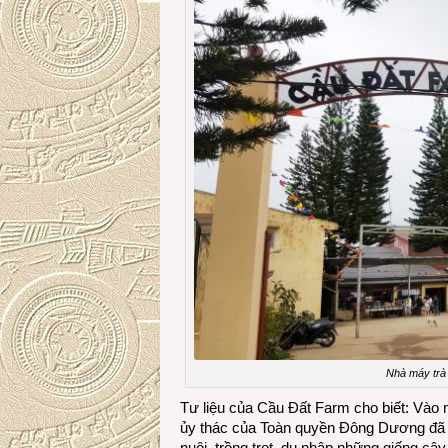
Nhà máy trà
Tư liệu của Cầu Đất Farm cho biết: Vào
ủy thác của Toàn quyền Đông Dương đã t
nuôi, trồng trọt, du nhập những giống câ