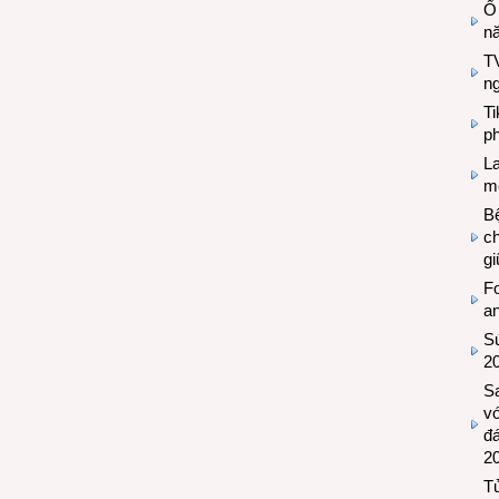
Ổ
n
TV
n
T
ph
L
mẽ
Bệ
c
g
Fo
a
Sứ
2
S
vớ
đ
2
Tủ