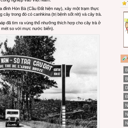
a đỉnh Hòn Bà (Cầu Đất hiện nay), xây một trạm thực
 cây trong đó có canhkina (trị bệnh sốt rét) và cây trà.
p đã tìm ra vùng thổ nhưỡng thích hợp cho cây trà ở
 mét so với mực nước biển).
B
B
D
Đ
N
N
N