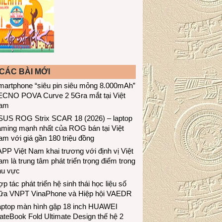
CÁC BÀI MỚI
martphone “siêu pin siêu mỏng 8.000mAh”
ECNO POVA Curve 2 5Gra mắt tại Việt
am
SUS ROG Strix SCAR 18 (2026) – laptop
aming mạnh nhất của ROG bán tại Việt
m với giá gần 180 triệu đồng
PP Việt Nam khai trương với định vị Việt
m là trung tâm phát triển trọng điểm trong
hu vực
p tác phát triển hệ sinh thái học liệu số
iữa VNPT VinaPhone và Hiệp hội VAEDR
aptop màn hình gập 18 inch HUAWEI
teBook Fold Ultimate Design thế hệ 2