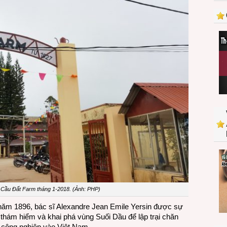
Cầu
Đất
Farm
(Dalat)
 Cầu Đất Farm tháng 1-2018. (Ảnh: PHP)
 năm 1896, bác sĩ Alexandre Jean Emile Yersin được sự
hám hiểm và khai phá vùng Suối Dầu để lập trại chăn
y công nghiệp vào Việt Nam.