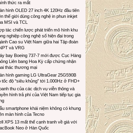
ính thức ra mắt
àn hình OLED 27 inch 4K 120Hz đầu tiên
ên thế giới dùng công nghệ in phun inkjet
ủa MSI và TCL
p tác chiến lược phát triển mô hình khu
ng nghiệp công nghệ số hiện đại trong
gành Cao su Việt Nam giữa hai Tập đoàn
NPT và VRG
áy bay Boeing 737-7 mới được Cục Hàng
hông Liên bang Hoa Kỳ cấp chứng nhận
ai thác thương mại
àn hình gaming LG UltraGear 25G590B
 tốc độ “siêu khủng” tới 1.000Hz ở FHD+
anh thu của các dịch vụ viễn thông và
uyền hình trả phí của Việt Nam tiếp tục gia
ng
ẫu smartphone khái niệm không có khung
iền màn hình của Tecno
ll XPS 13 mất thế cạnh tranh về giá với
acBook Neo ở Hàn Quốc