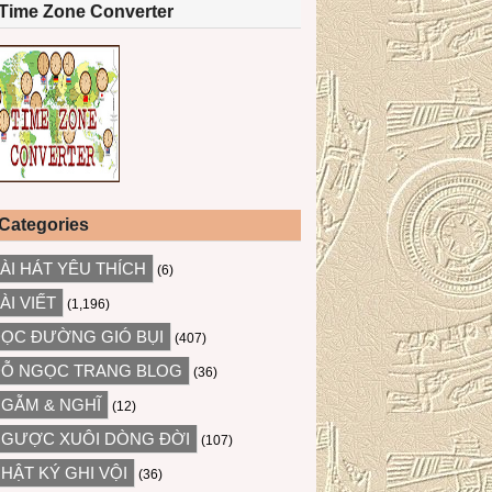
Time Zone Converter
Categories
ÀI HÁT YÊU THÍCH
(6)
ÀI VIẾT
(1,196)
ỌC ĐƯỜNG GIÓ BỤI
(407)
Ỗ NGỌC TRANG BLOG
(36)
GẪM & NGHĨ
(12)
GƯỢC XUÔI DÒNG ĐỜI
(107)
HẬT KÝ GHI VỘI
(36)