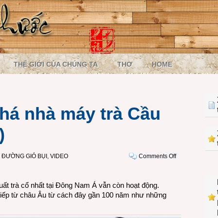
THẾ GIỚI CỦA CHÚNG TA
THƠ
HOME
há nhà máy trà Cầu
)
on
 ĐƯỜNG GIÓ BỤI
,
VIDEO
Comments Off
VIDEO:
Khám
ất trà cổ nhất tại Đông Nam Á vẫn còn hoạt động.
phá
iếp từ châu Âu từ cách đây gần 100 năm như những
nhà
máy
trà