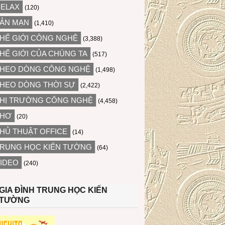
ELAX
(120)
ẢN MẠN
(1,410)
HẾ GIỚI CÔNG NGHỆ
(3,388)
HẾ GIỚI CỦA CHÚNG TA
(517)
HEO DÒNG CÔNG NGHỆ
(1,498)
HEO DÒNG THỜI SỰ
(2,422)
HỊ TRƯỜNG CÔNG NGHỆ
(4,458)
THƠ
(20)
HỦ THUẬT OFFICE
(14)
RUNG HỌC KIẾN TƯỜNG
(64)
IDEO
(240)
GIA ĐÌNH TRUNG HỌC KIẾN
TƯỜNG