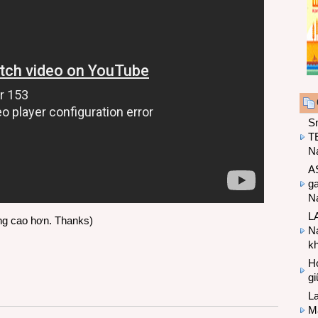
S
T
N
A
g
Na
LA
ợng cao hơn. Thanks)
Na
k
Hợ
g
L
Ma