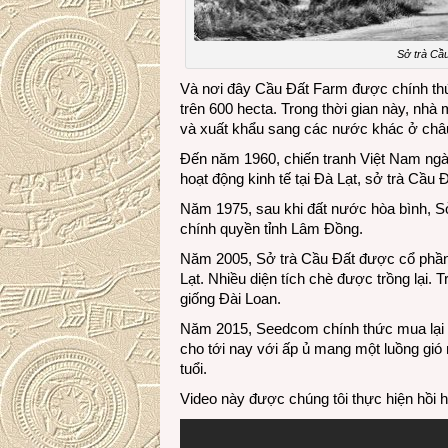
Sở trà Cầu
Và nơi đây Cầu Đất Farm được chính thức
trên 600 hecta. Trong thời gian này, nhà
và xuất khẩu sang các nước khác ở châ
Đến năm 1960, chiến tranh Việt Nam ng
hoạt động kinh tế tại Đà Lạt, sở trà Cầu
Năm 1975, sau khi đất nước hòa bình, Sở
chính quyền tỉnh Lâm Đồng.
Năm 2005, Sở trà Cầu Đất được cổ phần
Lạt. Nhiều diện tích chè được trồng lại.
giống Đài Loan.
Năm 2015, Seedcom chính thức mua lại S
cho tới nay với ấp ủ mang một luồng gi
tuổi.
Video này được chúng tôi thực hiện hồi h