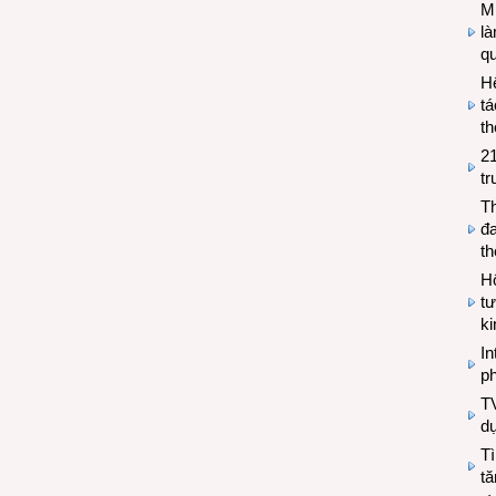
Mi
l
q
H
tá
th
2
tr
T
đa
t
Hộ
tư
k
In
ph
T
d
Tì
tă