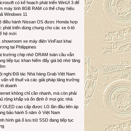
crosoft có kế hoạch phát triển WinUI 3 để
àm máy tính 8GB RAM có thể chạy hiệu
uả Windows 11
ệ điều hành Nissan OS được Honda hợp
c phát triển dùng chung cho các xe ô-tô
ế hệ mới
1 showroom xe máy điện VinFast khai
ương tại Philippines
hị trường chip nhớ DRAM toàn cầu vẫn
ng tiếp tục khan hiếm đẩy giá bộ nhớ tăng
hêm
i nghị Đối tác Nhà hàng Grab Việt Nam
 vấn về thuế và các giải pháp tăng trưởng
inh doanh
ternet không chỉ cần nhanh, mà còn phải
ủ rộng khắp và ổn định ở mọi góc nhà
V OLED cao cấp được LG lần đầu tiên áp
ụng bảo hành 5 năm ở Việt Nam
nh hình giá ổ lưu trữ SSD đang tiếp tục
ng