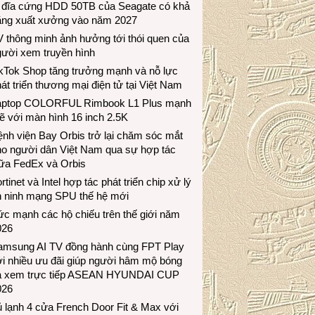
 đĩa cứng HDD 50TB của Seagate có khả
ăng xuất xưởng vào năm 2027
 thông minh ảnh hưởng tới thói quen của
gười xem truyền hình
ikTok Shop tăng trưởng mạnh và nỗ lực
át triển thương mại điện tử tại Việt Nam
aptop COLORFUL Rimbook L1 Plus mạnh
 với màn hình 16 inch 2.5K
nh viện Bay Orbis trở lại chăm sóc mắt
ho người dân Việt Nam qua sự hợp tác
iữa FedEx và Orbis
rtinet và Intel hợp tác phát triển chip xử lý
n ninh mạng SPU thế hệ mới
c mạnh các hộ chiếu trên thế giới năm
026
amsung AI TV đồng hành cùng FPT Play
i nhiều ưu đãi giúp người hâm mộ bóng
á xem trực tiếp ASEAN HYUNDAI CUP
026
 lạnh 4 cửa French Door Fit & Max với