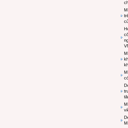
ch
M
tr
c
Hợ
cô
n
V
M
k
kh
M
có
Do
tr
tă
M
v
De
M