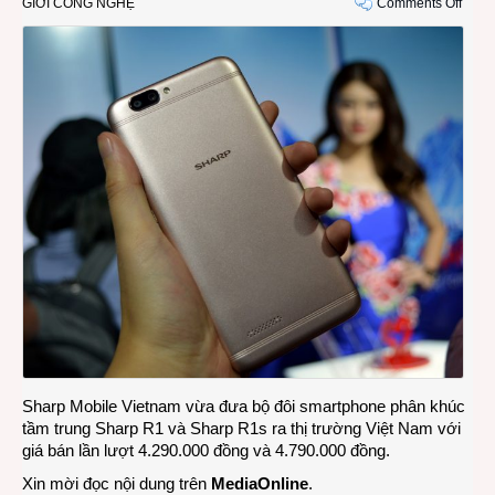
on
GIỚI CÔNG NGHỆ
Comments Off
Bộ
đôi
smar
Shar
R1
và
R1s
được
mở
bán
tại
Việt
Nam
Sharp Mobile Vietnam vừa đưa bộ đôi smartphone phân khúc
tầm trung Sharp R1 và Sharp R1s ra thị trường Việt Nam với
giá bán lần lượt 4.290.000 đồng và 4.790.000 đồng.
Xin mời đọc nội dung trên
MediaOnline
.