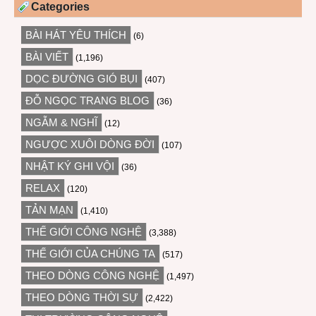
Categories
BÀI HÁT YÊU THÍCH
(6)
BÀI VIẾT
(1,196)
DỌC ĐƯỜNG GIÓ BỤI
(407)
ĐỖ NGỌC TRANG BLOG
(36)
NGẪM & NGHĨ
(12)
NGƯỢC XUÔI DÒNG ĐỜI
(107)
NHẬT KÝ GHI VỘI
(36)
RELAX
(120)
TẢN MẠN
(1,410)
THẾ GIỚI CÔNG NGHỆ
(3,388)
THẾ GIỚI CỦA CHÚNG TA
(517)
THEO DÒNG CÔNG NGHỆ
(1,497)
THEO DÒNG THỜI SỰ
(2,422)