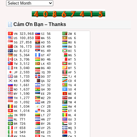
CÁC
BÀI
TRONG
THÁNG
Cảm Ơn Bạn – Thanks