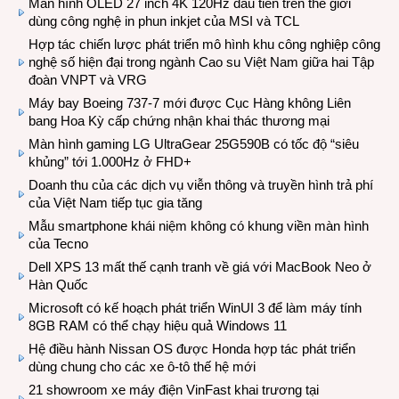
Màn hình OLED 27 inch 4K 120Hz đầu tiên trên thế giới
dùng công nghệ in phun inkjet của MSI và TCL
Hợp tác chiến lược phát triển mô hình khu công nghiệp công
nghệ số hiện đại trong ngành Cao su Việt Nam giữa hai Tập
đoàn VNPT và VRG
Máy bay Boeing 737-7 mới được Cục Hàng không Liên
bang Hoa Kỳ cấp chứng nhận khai thác thương mại
Màn hình gaming LG UltraGear 25G590B có tốc độ “siêu
khủng” tới 1.000Hz ở FHD+
Doanh thu của các dịch vụ viễn thông và truyền hình trả phí
của Việt Nam tiếp tục gia tăng
Mẫu smartphone khái niệm không có khung viền màn hình
của Tecno
Dell XPS 13 mất thế cạnh tranh về giá với MacBook Neo ở
Hàn Quốc
Microsoft có kế hoạch phát triển WinUI 3 để làm máy tính
8GB RAM có thể chạy hiệu quả Windows 11
Hệ điều hành Nissan OS được Honda hợp tác phát triển
dùng chung cho các xe ô-tô thế hệ mới
21 showroom xe máy điện VinFast khai trương tại