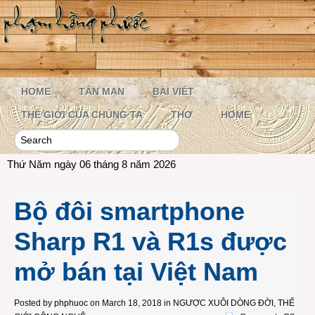
HOME
TẢN MẠN
BÀI VIẾT
THẾ GIỚI CỦA CHÚNG TA
THƠ
HOME
Thứ Năm ngày 06 tháng 8 năm 2026
Bộ đôi smartphone
Sharp R1 và R1s được
mở bán tại Việt Nam
Posted by
phphuoc
on March 18, 2018 in
NGƯỢC XUÔI DÒNG ĐỜI
,
THẾ