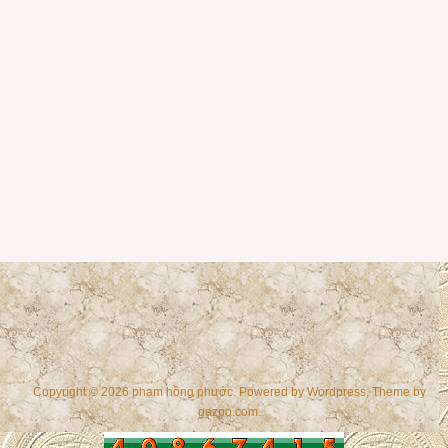
Copyright © 2026 phạm hồng phước. Powered by
Wordpress
, Theme by
gazpo.com
.