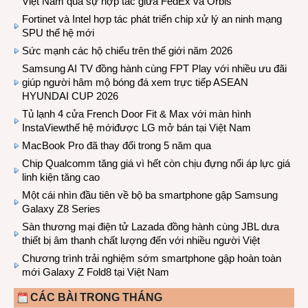
Việt Nam qua sự hợp tác giữa FedEx và Orbis
Fortinet và Intel hợp tác phát triển chip xử lý an ninh mạng
SPU thế hệ mới
Sức mạnh các hộ chiếu trên thế giới năm 2026
Samsung AI TV đồng hành cùng FPT Play với nhiều ưu đãi
giúp người hâm mộ bóng đá xem trực tiếp ASEAN
HYUNDAI CUP 2026
Tủ lạnh 4 cửa French Door Fit & Max với màn hình
InstaViewthế hệ mớiđược LG mở bán tại Việt Nam
MacBook Pro đã thay đổi trong 5 năm qua
Chip Qualcomm tăng giá vì hết còn chịu đựng nổi áp lực giá
linh kiện tăng cao
Một cái nhìn đầu tiên về bộ ba smartphone gập Samsung
Galaxy Z8 Series
Sàn thương mại điện tử Lazada đồng hành cùng JBL dưa
thiết bị âm thanh chất lượng đến với nhiều người Việt
Chương trình trải nghiệm sớm smartphone gập hoàn toàn
mới Galaxy Z Fold8 tại Việt Nam
CÁC BÀI TRONG THÁNG