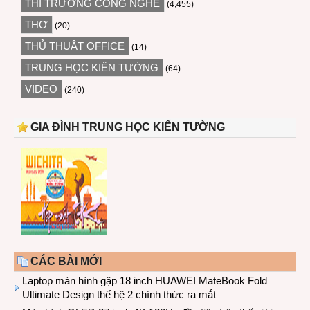
THỊ TRƯỜNG CÔNG NGHỆ
(4,455)
THƠ
(20)
THỦ THUẬT OFFICE
(14)
TRUNG HỌC KIẾN TƯỜNG
(64)
VIDEO
(240)
GIA ĐÌNH TRUNG HỌC KIẾN TƯỜNG
CÁC BÀI MỚI
Laptop màn hình gập 18 inch HUAWEI MateBook Fold
Ultimate Design thế hệ 2 chính thức ra mắt