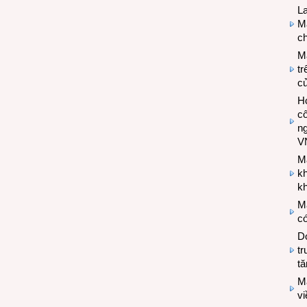
L
Ma
ch
M
tr
c
Hợ
cô
n
V
M
k
kh
M
có
Do
tr
tă
M
v