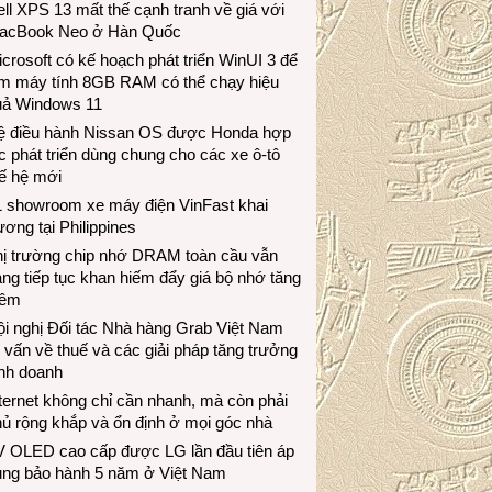
ll XPS 13 mất thế cạnh tranh về giá với
acBook Neo ở Hàn Quốc
crosoft có kế hoạch phát triển WinUI 3 để
àm máy tính 8GB RAM có thể chạy hiệu
uả Windows 11
ệ điều hành Nissan OS được Honda hợp
c phát triển dùng chung cho các xe ô-tô
ế hệ mới
1 showroom xe máy điện VinFast khai
ương tại Philippines
hị trường chip nhớ DRAM toàn cầu vẫn
ng tiếp tục khan hiếm đẩy giá bộ nhớ tăng
hêm
i nghị Đối tác Nhà hàng Grab Việt Nam
 vấn về thuế và các giải pháp tăng trưởng
inh doanh
ternet không chỉ cần nhanh, mà còn phải
ủ rộng khắp và ổn định ở mọi góc nhà
V OLED cao cấp được LG lần đầu tiên áp
ụng bảo hành 5 năm ở Việt Nam