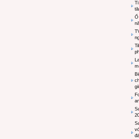
Tì
tă
Ổ
n
TV
n
T
ph
L
mẽ
Bệ
c
g
Fo
a
Sứ
2
S
vớ
đ