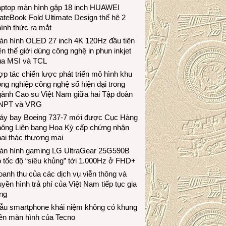
aptop màn hình gập 18 inch HUAWEI
teBook Fold Ultimate Design thế hệ 2
ính thức ra mắt
àn hình OLED 27 inch 4K 120Hz đầu tiên
ên thế giới dùng công nghệ in phun inkjet
ủa MSI và TCL
p tác chiến lược phát triển mô hình khu
ng nghiệp công nghệ số hiện đại trong
gành Cao su Việt Nam giữa hai Tập đoàn
NPT và VRG
áy bay Boeing 737-7 mới được Cục Hàng
hông Liên bang Hoa Kỳ cấp chứng nhận
ai thác thương mại
àn hình gaming LG UltraGear 25G590B
 tốc độ “siêu khủng” tới 1.000Hz ở FHD+
anh thu của các dịch vụ viễn thông và
uyền hình trả phí của Việt Nam tiếp tục gia
ng
ẫu smartphone khái niệm không có khung
iền màn hình của Tecno