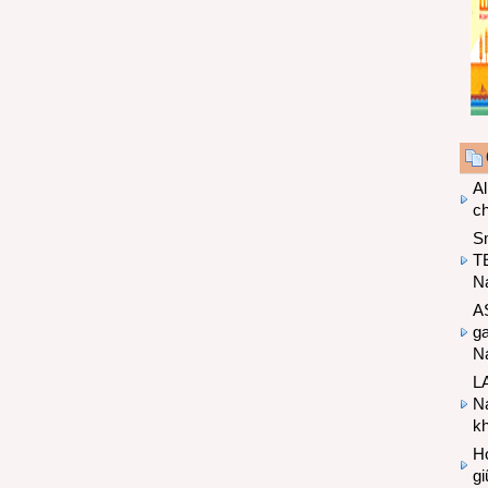
Al
c
S
T
N
A
g
Na
LA
Na
k
Hợ
g