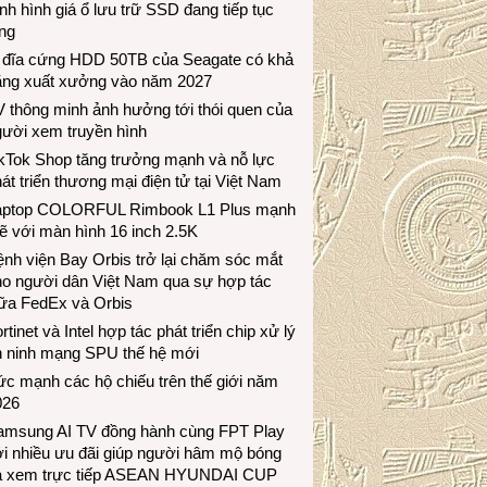
nh hình giá ổ lưu trữ SSD đang tiếp tục
ng
 đĩa cứng HDD 50TB của Seagate có khả
ăng xuất xưởng vào năm 2027
 thông minh ảnh hưởng tới thói quen của
gười xem truyền hình
ikTok Shop tăng trưởng mạnh và nỗ lực
át triển thương mại điện tử tại Việt Nam
aptop COLORFUL Rimbook L1 Plus mạnh
 với màn hình 16 inch 2.5K
nh viện Bay Orbis trở lại chăm sóc mắt
ho người dân Việt Nam qua sự hợp tác
iữa FedEx và Orbis
rtinet và Intel hợp tác phát triển chip xử lý
n ninh mạng SPU thế hệ mới
c mạnh các hộ chiếu trên thế giới năm
026
amsung AI TV đồng hành cùng FPT Play
i nhiều ưu đãi giúp người hâm mộ bóng
á xem trực tiếp ASEAN HYUNDAI CUP