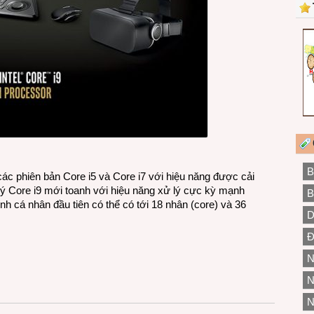
B
các phiên bản Core i5 và Core i7 với hiệu năng được cải
ử lý Core i9 mới toanh với hiệu năng xử lý cực kỳ mạnh
B
nh cá nhân đầu tiên có thể có tới 18 nhân (core) và 36
D
Đ
N
N
N