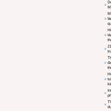
De
M
Mi
l
q
H
tá
th
2
tr
T
đa
t
Hộ
tư
k
In
ph
T
d