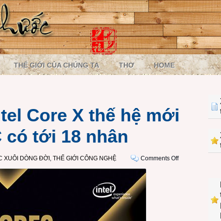
THẾ GIỚI CỦA CHÚNG TA
THƠ
HOME
ntel Core X thế hệ mới
 có tới 18 nhân
on
 XUÔI DÒNG ĐỜI
,
THẾ GIỚI CÔNG NGHỆ
Comments Off
Dòng
vi
xử
lý
Intel
Core