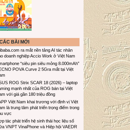
CÁC BÀI MỚI
ibaba.com ra mắt nền tảng AI tác nhân
ho doanh nghiệp Accio Work ở Việt Nam
martphone “siêu pin siêu mỏng 8.000mAh”
ECNO POVA Curve 2 5Gra mắt tại Việt
am
SUS ROG Strix SCAR 18 (2026) – laptop
aming mạnh nhất của ROG bán tại Việt
m với giá gần 180 triệu đồng
PP Việt Nam khai trương với định vị Việt
m là trung tâm phát triển trọng điểm trong
hu vực
p tác phát triển hệ sinh thái học liệu số
iữa VNPT VinaPhone và Hiệp hội VAEDR