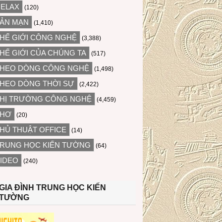
ELAX
(120)
ẢN MẠN
(1,410)
HẾ GIỚI CÔNG NGHỆ
(3,388)
HẾ GIỚI CỦA CHÚNG TA
(517)
HEO DÒNG CÔNG NGHỆ
(1,498)
HEO DÒNG THỜI SỰ
(2,422)
HỊ TRƯỜNG CÔNG NGHỆ
(4,459)
THƠ
(20)
HỦ THUẬT OFFICE
(14)
RUNG HỌC KIẾN TƯỜNG
(64)
IDEO
(240)
GIA ĐÌNH TRUNG HỌC KIẾN
TƯỜNG