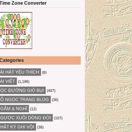
Time Zone Converter
Categories
ÀI HÁT YÊU THÍCH
(6)
ÀI VIẾT
(1,196)
ỌC ĐƯỜNG GIÓ BỤI
(407)
Ỗ NGỌC TRANG BLOG
(36)
GẪM & NGHĨ
(12)
GƯỢC XUÔI DÒNG ĐỜI
(107)
HẬT KÝ GHI VỘI
(36)