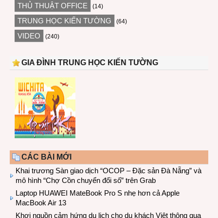
THỦ THUẬT OFFICE
(14)
TRUNG HỌC KIẾN TƯỜNG
(64)
VIDEO
(240)
GIA ĐÌNH TRUNG HỌC KIẾN TƯỜNG
CÁC BÀI MỚI
Khai trương Sàn giao dịch “OCOP – Đặc sản Đà Nẵng” và
mô hình “Chợ Cồn chuyển đổi số” trên Grab
Laptop HUAWEI MateBook Pro S nhẹ hơn cả Apple
MacBook Air 13
Khơi nguồn cảm hứng du lịch cho du khách Việt thông qua