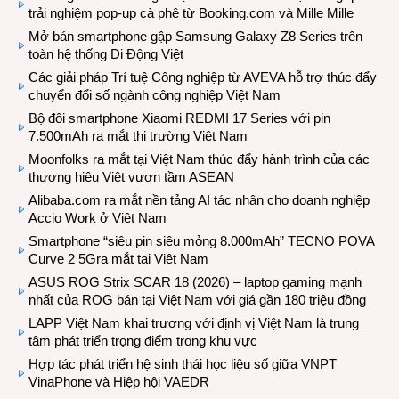
trải nghiệm pop-up cà phê từ Booking.com và Mille Mille
Mở bán smartphone gập Samsung Galaxy Z8 Series trên
toàn hệ thống Di Động Việt
Các giải pháp Trí tuệ Công nghiệp từ AVEVA hỗ trợ thúc đẩy
chuyển đổi số ngành công nghiệp Việt Nam
Bộ đôi smartphone Xiaomi REDMI 17 Series với pin
7.500mAh ra mắt thị trường Việt Nam
Moonfolks ra mắt tại Việt Nam thúc đẩy hành trình của các
thương hiệu Việt vươn tầm ASEAN
Alibaba.com ra mắt nền tảng AI tác nhân cho doanh nghiệp
Accio Work ở Việt Nam
Smartphone “siêu pin siêu mỏng 8.000mAh” TECNO POVA
Curve 2 5Gra mắt tại Việt Nam
ASUS ROG Strix SCAR 18 (2026) – laptop gaming mạnh
nhất của ROG bán tại Việt Nam với giá gần 180 triệu đồng
LAPP Việt Nam khai trương với định vị Việt Nam là trung
tâm phát triển trọng điểm trong khu vực
Hợp tác phát triển hệ sinh thái học liệu số giữa VNPT
VinaPhone và Hiệp hội VAEDR