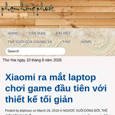
HOME
TẢN MẠN
BÀI VIẾT
THẾ GIỚI CỦA CHÚNG TA
THƠ
HOME
Thứ Hai ngày 10 tháng 8 năm 2026
Xiaomi ra mắt laptop
chơi game đầu tiên với
thiết kế tối giản
Posted by
phphuoc
on March 28, 2018 in
NGƯỢC XUÔI DÒNG ĐỜI
,
THẾ