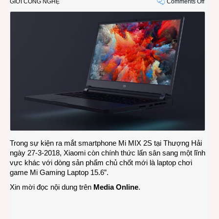
on
GIỚI CÔNG NGHỆ
Comments Off
Xiao
ra
mắt
lapto
chơi
game
đầu
tiên
với
thiết
kế
tối
giản
Trong sự kiện ra mắt smartphone Mi MIX 2S tại Thượng Hải
ngày 27-3-2018, Xiaomi còn chính thức lấn sân sang một lĩnh
vực khác với dòng sản phẩm chủ chốt mới là laptop chơi
game Mi Gaming Laptop 15.6”.
Xin mời đọc nội dung trên
Media Online
.