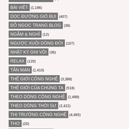
BÀI VIẾT
(1,196)
DỌC ĐƯỜNG GIÓ BỤI
(407)
ĐỖ NGỌC TRANG BLOG
(36)
NGẪM & NGHĨ
(12)
NGƯỢC XUÔI DÒNG ĐỜI
(107)
NHẬT KÝ GHI VỘI
(36)
RELAX
(120)
TẢN MẠN
(1,410)
THẾ GIỚI CÔNG NGHỆ
(3,388)
THẾ GIỚI CỦA CHÚNG TA
(518)
THEO DÒNG CÔNG NGHỆ
(1,499)
THEO DÒNG THỜI SỰ
(2,422)
THỊ TRƯỜNG CÔNG NGHỆ
(4,465)
THƠ
(20)