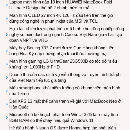
Laptop màn hình gập 18 inch HUAWEI MateBook Fold
Ultimate Design thế hệ 2 chính thức ra mắt
Màn hình OLED 27 inch 4K 120Hz đầu tiên trên thế giới
dùng công nghệ in phun inkjet của MSI và TCL
Hợp tác chiến lược phát triển mô hình khu công nghiệp công
nghệ số hiện đại trong ngành Cao su Việt Nam giữa hai Tập
đoàn VNPT và VRG
Máy bay Boeing 737-7 mới được Cục Hàng không Liên
bang Hoa Kỳ cấp chứng nhận khai thác thương mại
Màn hình gaming LG UltraGear 25G590B có tốc độ “siêu
khủng” tới 1.000Hz ở FHD+
Doanh thu của các dịch vụ viễn thông và truyền hình trả phí
của Việt Nam tiếp tục gia tăng
Mẫu smartphone khái niệm không có khung viền màn hình
của Tecno
Dell XPS 13 mất thế cạnh tranh về giá với MacBook Neo ở
Hàn Quốc
Microsoft có kế hoạch phát triển WinUI 3 để làm máy tính
8GB RAM có thể chạy hiệu quả Windows 11
Hệ điều hành Nissan OS được Honda hợp tác phát triển