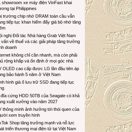
1 showroom xe máy điện VinFast khai
ương tại Philippines
hị trường chip nhớ DRAM toàn cầu vẫn
ng tiếp tục khan hiếm đẩy giá bộ nhớ tăng
hêm
i nghị Đối tác Nhà hàng Grab Việt Nam
 vấn về thuế và các giải pháp tăng trưởng
inh doanh
ternet không chỉ cần nhanh, mà còn phải
ủ rộng khắp và ổn định ở mọi góc nhà
V OLED cao cấp được LG lần đầu tiên áp
ụng bảo hành 5 năm ở Việt Nam
nh hình giá ổ lưu trữ SSD đang tiếp tục
ng
 đĩa cứng HDD 50TB của Seagate có khả
ăng xuất xưởng vào năm 2027
 thông minh ảnh hưởng tới thói quen của
gười xem truyền hình
ikTok Shop tăng trưởng mạnh và nỗ lực
át triển thương mại điện tử tại Việt Nam