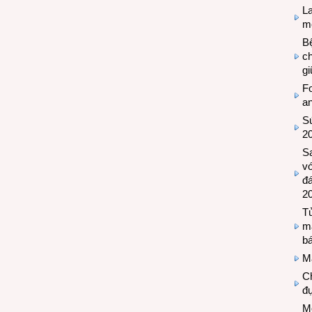
L
mẽ
Bệ
c
g
Fo
a
Sứ
2
S
vớ
đ
2
Tủ
m
bá
M
Ch
đự
Mộ