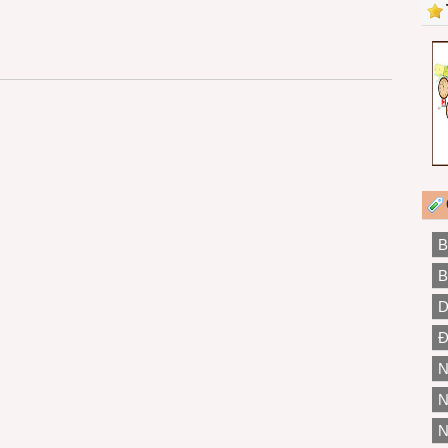
B
B
D
Đ
N
N
N