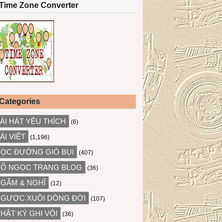
Time Zone Converter
Categories
ÀI HÁT YÊU THÍCH
(6)
ÀI VIẾT
(1,196)
ỌC ĐƯỜNG GIÓ BỤI
(407)
Ỗ NGỌC TRANG BLOG
(36)
GẪM & NGHĨ
(12)
GƯỢC XUÔI DÒNG ĐỜI
(107)
HẬT KÝ GHI VỘI
(36)