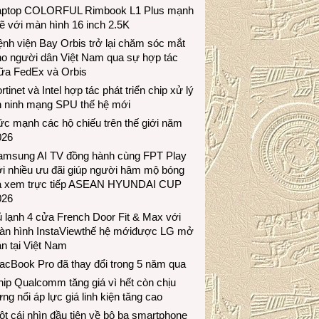
aptop COLORFUL Rimbook L1 Plus mạnh
 với màn hình 16 inch 2.5K
nh viện Bay Orbis trở lại chăm sóc mắt
ho người dân Việt Nam qua sự hợp tác
iữa FedEx và Orbis
rtinet và Intel hợp tác phát triển chip xử lý
n ninh mạng SPU thế hệ mới
c mạnh các hộ chiếu trên thế giới năm
026
amsung AI TV đồng hành cùng FPT Play
i nhiều ưu đãi giúp người hâm mộ bóng
á xem trực tiếp ASEAN HYUNDAI CUP
026
 lạnh 4 cửa French Door Fit & Max với
àn hình InstaViewthế hệ mớiđược LG mở
n tại Việt Nam
acBook Pro đã thay đổi trong 5 năm qua
ip Qualcomm tăng giá vì hết còn chịu
ng nổi áp lực giá linh kiện tăng cao
t cái nhìn đầu tiên về bộ ba smartphone