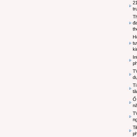
2
tr
T
đa
t
Hộ
tư
k
In
ph
T
d
Tì
tă
Ổ
n
TV
n
T
ph