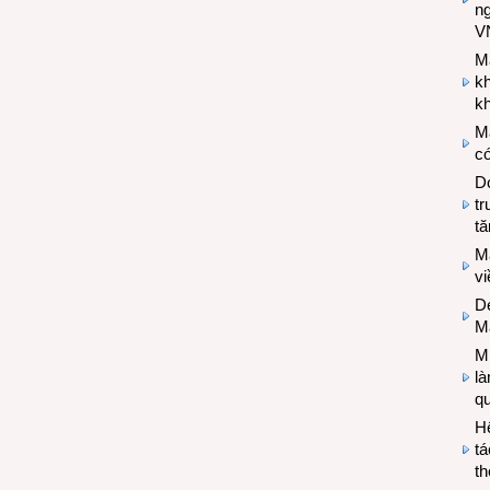
n
V
M
k
kh
M
có
Do
tr
tă
M
v
De
M
Mi
l
q
H
tá
th