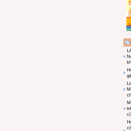
LA
Na
k
Hợ
g
L
Ma
ch
M
tr
c
Hợ
cô