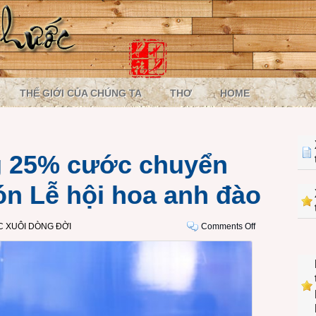
THẾ GIỚI CỦA CHÚNG TA
THƠ
HOME
g 25% cước chuyển
ón Lễ hội hoa anh đào
on
 XUÔI DÒNG ĐỜI
Comments Off
VinaPhone
tặng
25%
cước
chuyển
vùng