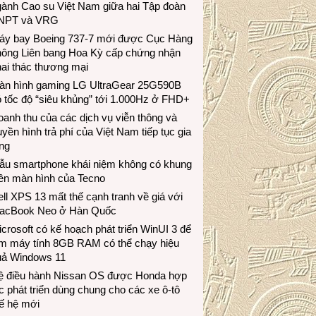
gành Cao su Việt Nam giữa hai Tập đoàn
NPT và VRG
áy bay Boeing 737-7 mới được Cục Hàng
hông Liên bang Hoa Kỳ cấp chứng nhận
ai thác thương mại
àn hình gaming LG UltraGear 25G590B
 tốc độ “siêu khủng” tới 1.000Hz ở FHD+
anh thu của các dịch vụ viễn thông và
uyền hình trả phí của Việt Nam tiếp tục gia
ng
ẫu smartphone khái niệm không có khung
iền màn hình của Tecno
ll XPS 13 mất thế cạnh tranh về giá với
acBook Neo ở Hàn Quốc
crosoft có kế hoạch phát triển WinUI 3 để
àm máy tính 8GB RAM có thể chạy hiệu
uả Windows 11
ệ điều hành Nissan OS được Honda hợp
c phát triển dùng chung cho các xe ô-tô
ế hệ mới