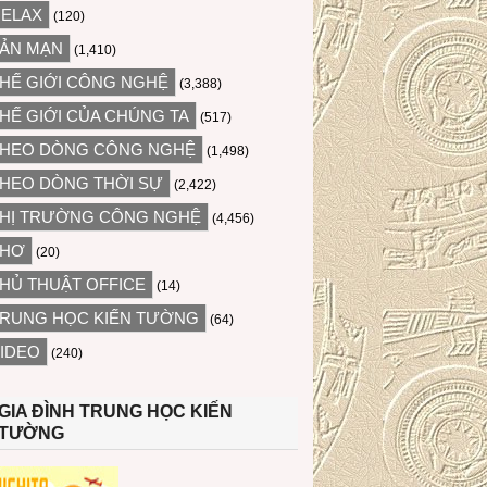
ELAX
(120)
ẢN MẠN
(1,410)
HẾ GIỚI CÔNG NGHỆ
(3,388)
HẾ GIỚI CỦA CHÚNG TA
(517)
HEO DÒNG CÔNG NGHỆ
(1,498)
HEO DÒNG THỜI SỰ
(2,422)
HỊ TRƯỜNG CÔNG NGHỆ
(4,456)
THƠ
(20)
HỦ THUẬT OFFICE
(14)
RUNG HỌC KIẾN TƯỜNG
(64)
IDEO
(240)
GIA ĐÌNH TRUNG HỌC KIẾN
TƯỜNG