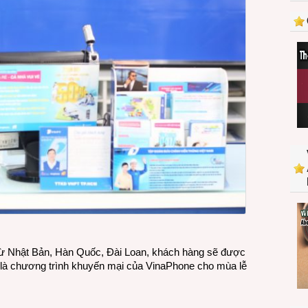
quốc
tế
đón
Lễ
hội
hoa
anh
đào
từ Nhật Bản, Hàn Quốc, Đài Loan, khách hàng sẽ được
y là chương trình khuyến mại của VinaPhone cho mùa lễ