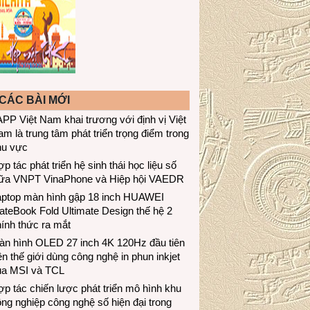
CÁC BÀI MỚI
PP Việt Nam khai trương với định vị Việt
m là trung tâm phát triển trọng điểm trong
hu vực
p tác phát triển hệ sinh thái học liệu số
iữa VNPT VinaPhone và Hiệp hội VAEDR
aptop màn hình gập 18 inch HUAWEI
teBook Fold Ultimate Design thế hệ 2
ính thức ra mắt
àn hình OLED 27 inch 4K 120Hz đầu tiên
ên thế giới dùng công nghệ in phun inkjet
ủa MSI và TCL
p tác chiến lược phát triển mô hình khu
ng nghiệp công nghệ số hiện đại trong