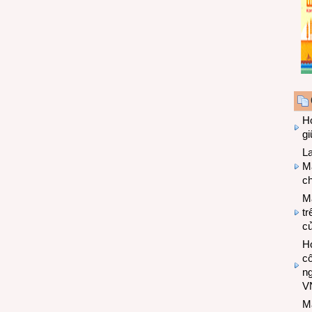
Hợ
g
L
Ma
ch
M
tr
c
Hợ
cô
n
V
M