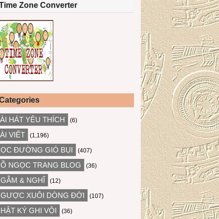
Time Zone Converter
Categories
ÀI HÁT YÊU THÍCH
(6)
ÀI VIẾT
(1,196)
ỌC ĐƯỜNG GIÓ BỤI
(407)
Ỗ NGỌC TRANG BLOG
(36)
GẪM & NGHĨ
(12)
GƯỢC XUÔI DÒNG ĐỜI
(107)
HẬT KÝ GHI VỘI
(36)