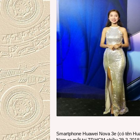
Smartphone Huawei Nova 3e (có tên Huaw
Nam ra mắt tại TP.HCM chiều 29-3-2018. 