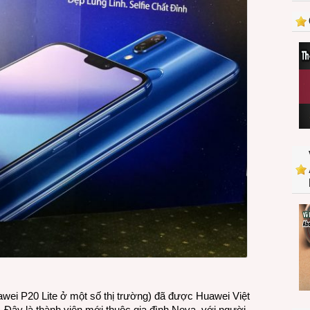
thỏ”
đầu
tiên
của
Huawei
được
bán
ở
Việt
Nam
ei P20 Lite ở một số thị trường) đã được Huawei Việt
Đây là thành viên mới thuộc gia đình Nova, với người