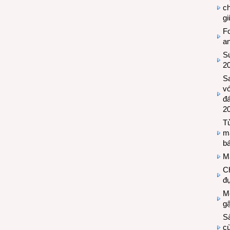
c
g
Fo
a
Sứ
2
S
vớ
đ
2
Tủ
m
bá
M
Ch
đự
Mộ
g
S
cù