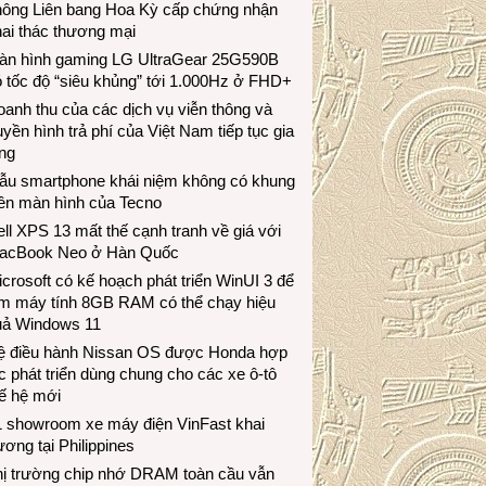
hông Liên bang Hoa Kỳ cấp chứng nhận
ai thác thương mại
àn hình gaming LG UltraGear 25G590B
 tốc độ “siêu khủng” tới 1.000Hz ở FHD+
anh thu của các dịch vụ viễn thông và
uyền hình trả phí của Việt Nam tiếp tục gia
ng
ẫu smartphone khái niệm không có khung
iền màn hình của Tecno
ll XPS 13 mất thế cạnh tranh về giá với
acBook Neo ở Hàn Quốc
crosoft có kế hoạch phát triển WinUI 3 để
àm máy tính 8GB RAM có thể chạy hiệu
uả Windows 11
ệ điều hành Nissan OS được Honda hợp
c phát triển dùng chung cho các xe ô-tô
ế hệ mới
1 showroom xe máy điện VinFast khai
ương tại Philippines
hị trường chip nhớ DRAM toàn cầu vẫn