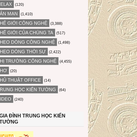
ELAX
(120)
ẢN MẠN
(1,410)
HẾ GIỚI CÔNG NGHỆ
(3,388)
HẾ GIỚI CỦA CHÚNG TA
(517)
HEO DÒNG CÔNG NGHỆ
(1,498)
HEO DÒNG THỜI SỰ
(2,422)
HỊ TRƯỜNG CÔNG NGHỆ
(4,455)
THƠ
(20)
HỦ THUẬT OFFICE
(14)
RUNG HỌC KIẾN TƯỜNG
(64)
IDEO
(240)
GIA ĐÌNH TRUNG HỌC KIẾN
TƯỜNG