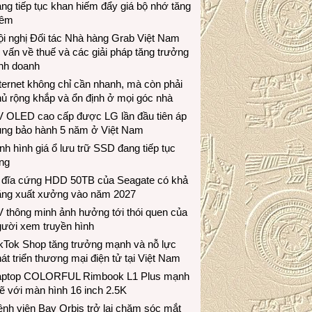
ng tiếp tục khan hiếm đẩy giá bộ nhớ tăng
hêm
i nghị Đối tác Nhà hàng Grab Việt Nam
 vấn về thuế và các giải pháp tăng trưởng
inh doanh
ternet không chỉ cần nhanh, mà còn phải
ủ rộng khắp và ổn định ở mọi góc nhà
V OLED cao cấp được LG lần đầu tiên áp
ụng bảo hành 5 năm ở Việt Nam
nh hình giá ổ lưu trữ SSD đang tiếp tục
ng
 đĩa cứng HDD 50TB của Seagate có khả
ăng xuất xưởng vào năm 2027
 thông minh ảnh hưởng tới thói quen của
gười xem truyền hình
ikTok Shop tăng trưởng mạnh và nỗ lực
át triển thương mại điện tử tại Việt Nam
aptop COLORFUL Rimbook L1 Plus mạnh
 với màn hình 16 inch 2.5K
nh viện Bay Orbis trở lại chăm sóc mắt