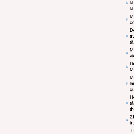
k
kh
M
có
Do
tr
tă
M
v
De
M
Mi
l
q
H
tá
th
2
tr
T