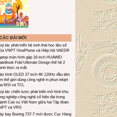
CÁC BÀI MỚI
p tác phát triển hệ sinh thái học liệu số
iữa VNPT VinaPhone và Hiệp hội VAEDR
aptop màn hình gập 18 inch HUAWEI
teBook Fold Ultimate Design thế hệ 2
ính thức ra mắt
àn hình OLED 27 inch 4K 120Hz đầu tiên
ên thế giới dùng công nghệ in phun inkjet
ủa MSI và TCL
p tác chiến lược phát triển mô hình khu
ng nghiệp công nghệ số hiện đại trong
gành Cao su Việt Nam giữa hai Tập đoàn
NPT và VRG
áy bay Boeing 737-7 mới được Cục Hàng