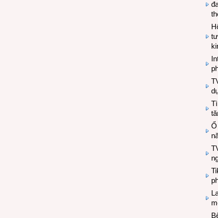
đa
t
Hộ
tư
k
In
ph
T
d
Tì
tă
Ổ
n
TV
n
T
ph
L
mẽ
Bệ