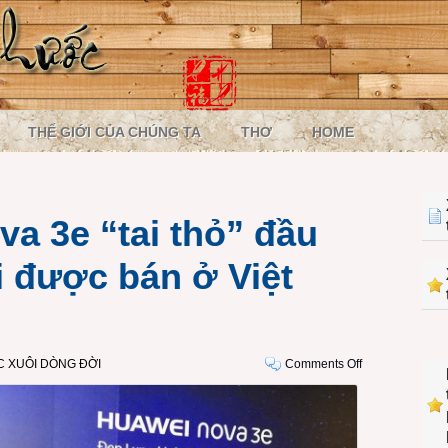
THẾ GIỚI CỦA CHÚNG TA
THƠ
HOME
a 3e “tai thỏ” đầu
i được bán ở Việt
on
 XUÔI DÒNG ĐỜI
Comments Off
Smartphone
Nova
3e
“tai