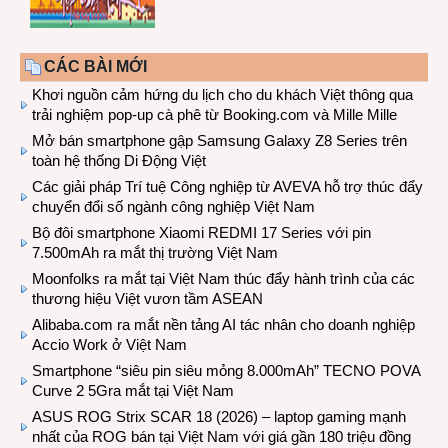
CÁC BÀI MỚI
Khơi nguồn cảm hứng du lịch cho du khách Việt thông qua
trải nghiệm pop-up cà phê từ Booking.com và Mille Mille
Mở bán smartphone gập Samsung Galaxy Z8 Series trên
toàn hệ thống Di Động Việt
Các giải pháp Trí tuệ Công nghiệp từ AVEVA hỗ trợ thúc đẩy
chuyển đổi số ngành công nghiệp Việt Nam
Bộ đôi smartphone Xiaomi REDMI 17 Series với pin
7.500mAh ra mắt thị trường Việt Nam
Moonfolks ra mắt tại Việt Nam thúc đẩy hành trình của các
thương hiệu Việt vươn tầm ASEAN
Alibaba.com ra mắt nền tảng AI tác nhân cho doanh nghiệp
Accio Work ở Việt Nam
Smartphone “siêu pin siêu mỏng 8.000mAh” TECNO POVA
Curve 2 5Gra mắt tại Việt Nam
ASUS ROG Strix SCAR 18 (2026) – laptop gaming mạnh
nhất của ROG bán tại Việt Nam với giá gần 180 triệu đồng