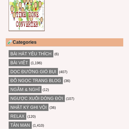
Categories
BÀI HÁT YÊU THÍCH
(6)
BÀI VIẾT
(1,196)
DỌC ĐƯỜNG GIÓ BỤI
(407)
ĐỖ NGỌC TRANG BLOG
(36)
NGẪM & NGHĨ
(12)
NGƯỢC XUÔI DÒNG ĐỜI
(107)
NHẬT KÝ GHI VỘI
(36)
RELAX
(120)
TẢN MẠN
(1,410)