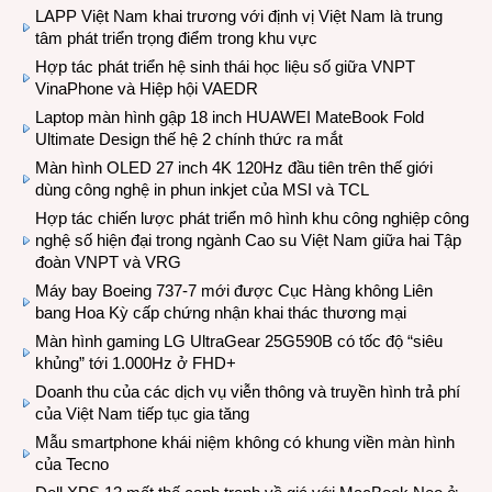
LAPP Việt Nam khai trương với định vị Việt Nam là trung
tâm phát triển trọng điểm trong khu vực
Hợp tác phát triển hệ sinh thái học liệu số giữa VNPT
VinaPhone và Hiệp hội VAEDR
Laptop màn hình gập 18 inch HUAWEI MateBook Fold
Ultimate Design thế hệ 2 chính thức ra mắt
Màn hình OLED 27 inch 4K 120Hz đầu tiên trên thế giới
dùng công nghệ in phun inkjet của MSI và TCL
Hợp tác chiến lược phát triển mô hình khu công nghiệp công
nghệ số hiện đại trong ngành Cao su Việt Nam giữa hai Tập
đoàn VNPT và VRG
Máy bay Boeing 737-7 mới được Cục Hàng không Liên
bang Hoa Kỳ cấp chứng nhận khai thác thương mại
Màn hình gaming LG UltraGear 25G590B có tốc độ “siêu
khủng” tới 1.000Hz ở FHD+
Doanh thu của các dịch vụ viễn thông và truyền hình trả phí
của Việt Nam tiếp tục gia tăng
Mẫu smartphone khái niệm không có khung viền màn hình
của Tecno