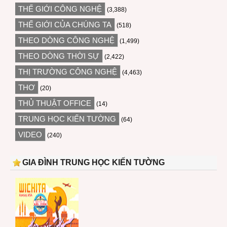
THẾ GIỚI CÔNG NGHỆ
(3,388)
THẾ GIỚI CỦA CHÚNG TA
(518)
THEO DÒNG CÔNG NGHỆ
(1,499)
THEO DÒNG THỜI SỰ
(2,422)
THỊ TRƯỜNG CÔNG NGHỆ
(4,463)
THƠ
(20)
THỦ THUẬT OFFICE
(14)
TRUNG HỌC KIẾN TƯỜNG
(64)
VIDEO
(240)
GIA ĐÌNH TRUNG HỌC KIẾN TƯỜNG