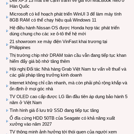
Dell XPS 13 mất thế cạnh tranh về giá với MacBook Neo ở
Hàn Quốc
Microsoft có kế hoạch phát triển WinUI 3 để làm máy tính
8GB RAM có thể chạy hiệu quả Windows 11
Hệ điều hành Nissan OS được Honda hợp tác phát triển
dùng chung cho các xe ô-tô thế hệ mới
21 showroom xe máy điện VinFast khai trương tại
Philippines
Thị trường chip nhớ DRAM toàn cầu vẫn đang tiếp tục khan
hiếm đẩy giá bộ nhớ tăng thêm
Hội nghị Đối tác Nhà hàng Grab Việt Nam tư vấn về thuế và
các giải pháp tăng trưởng kinh doanh
Internet không chỉ cần nhanh, mà còn phải phủ rộng khắp và
ổn định ở mọi góc nhà
TV OLED cao cấp được LG lần đầu tiên áp dụng bảo hành 5
năm ở Việt Nam
Tình hình giá ổ lưu trữ SSD đang tiếp tục tăng
Ổ đĩa cứng HDD 50TB của Seagate có khả năng xuất
xưởng vào năm 2027
TV thông minh ảnh hưởng tới thói quen của người xem