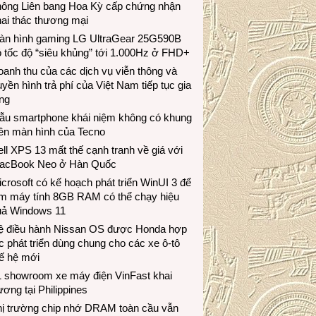
hông Liên bang Hoa Kỳ cấp chứng nhận
ai thác thương mại
àn hình gaming LG UltraGear 25G590B
 tốc độ “siêu khủng” tới 1.000Hz ở FHD+
anh thu của các dịch vụ viễn thông và
uyền hình trả phí của Việt Nam tiếp tục gia
ng
ẫu smartphone khái niệm không có khung
iền màn hình của Tecno
ll XPS 13 mất thế cạnh tranh về giá với
acBook Neo ở Hàn Quốc
crosoft có kế hoạch phát triển WinUI 3 để
àm máy tính 8GB RAM có thể chạy hiệu
uả Windows 11
ệ điều hành Nissan OS được Honda hợp
c phát triển dùng chung cho các xe ô-tô
ế hệ mới
1 showroom xe máy điện VinFast khai
ương tại Philippines
hị trường chip nhớ DRAM toàn cầu vẫn