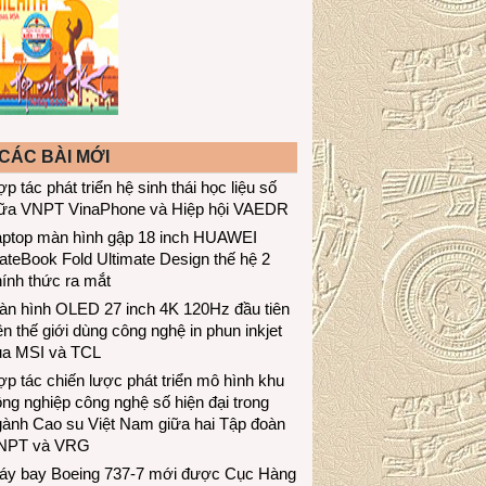
CÁC BÀI MỚI
p tác phát triển hệ sinh thái học liệu số
iữa VNPT VinaPhone và Hiệp hội VAEDR
aptop màn hình gập 18 inch HUAWEI
teBook Fold Ultimate Design thế hệ 2
ính thức ra mắt
àn hình OLED 27 inch 4K 120Hz đầu tiên
ên thế giới dùng công nghệ in phun inkjet
ủa MSI và TCL
p tác chiến lược phát triển mô hình khu
ng nghiệp công nghệ số hiện đại trong
gành Cao su Việt Nam giữa hai Tập đoàn
NPT và VRG
áy bay Boeing 737-7 mới được Cục Hàng