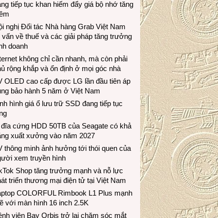
ng tiếp tục khan hiếm đẩy giá bộ nhớ tăng
hêm
i nghị Đối tác Nhà hàng Grab Việt Nam
 vấn về thuế và các giải pháp tăng trưởng
inh doanh
ternet không chỉ cần nhanh, mà còn phải
ủ rộng khắp và ổn định ở mọi góc nhà
V OLED cao cấp được LG lần đầu tiên áp
ụng bảo hành 5 năm ở Việt Nam
nh hình giá ổ lưu trữ SSD đang tiếp tục
ng
 đĩa cứng HDD 50TB của Seagate có khả
ăng xuất xưởng vào năm 2027
 thông minh ảnh hưởng tới thói quen của
gười xem truyền hình
ikTok Shop tăng trưởng mạnh và nỗ lực
át triển thương mại điện tử tại Việt Nam
aptop COLORFUL Rimbook L1 Plus mạnh
 với màn hình 16 inch 2.5K
nh viện Bay Orbis trở lại chăm sóc mắt