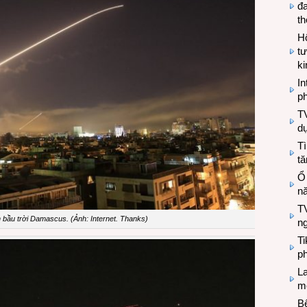
đa
t
Hộ
tư
k
In
ph
T
d
Tì
tă
Ổ
n
TV
n bầu trời Damascus. (Ảnh: Internet. Thanks)
n
T
ph
L
mẽ
Bệ