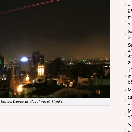
c
g
Fo
a
Sứ
2
S
vớ
đ
2
Tủ
m
bá
M
Ch
n bầu trời Damascus. (Ảnh: Internet. Thanks)
đự
Mộ
g
S
cù