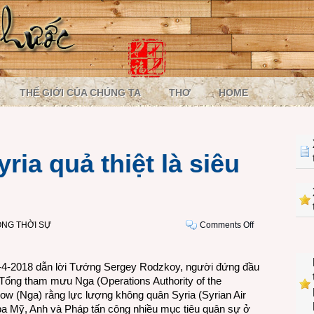
THẾ GIỚI CỦA CHÚNG TA
THƠ
HOME
ia quả thiệt là siêu
on
NG THỜI SỰ
Comments Off
Phòng
không
-4-2018 dẫn lời Tướng Sergey Rodzkoy, người đứng đầu
Syria
Tổng tham mưu Nga (Operations Authority of the
quả
cow (Nga) rằng lực lượng không quân Syria (Syrian Air
thiệt
ba Mỹ, Anh và Pháp tấn công nhiều mục tiêu quân sự ở
là