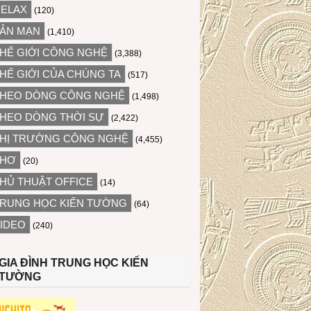
ELAX
(120)
ẢN MẠN
(1,410)
HẾ GIỚI CÔNG NGHỆ
(3,388)
HẾ GIỚI CỦA CHÚNG TA
(517)
HEO DÒNG CÔNG NGHỆ
(1,498)
HEO DÒNG THỜI SỰ
(2,422)
HỊ TRƯỜNG CÔNG NGHỆ
(4,455)
THƠ
(20)
HỦ THUẬT OFFICE
(14)
RUNG HỌC KIẾN TƯỜNG
(64)
IDEO
(240)
GIA ĐÌNH TRUNG HỌC KIẾN
TƯỜNG