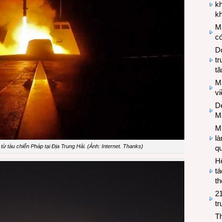
k
kh
M
có
Do
tr
tă
M
v
De
M
Mi
l
 từ tàu chiến Pháp tại Địa Trung Hải. (Ảnh: Internet. Thanks)
q
H
tá
th
2
tr
T