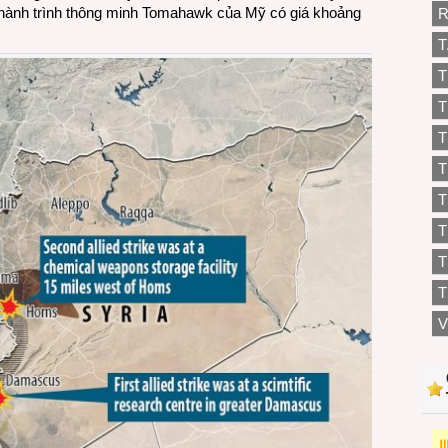
a hành trình thông minh Tomahawk của Mỹ có giá khoảng
R
T
T
T
T
T
T
T
T
V