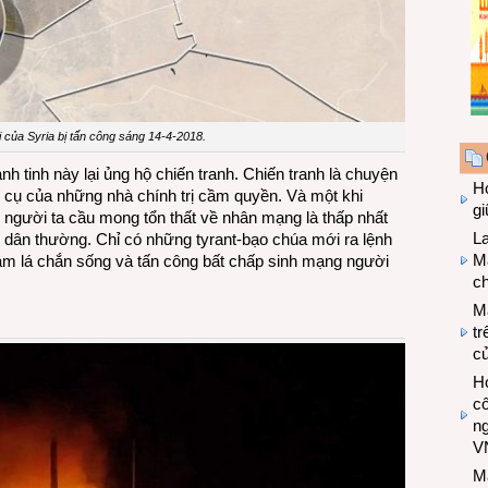
i của Syria bị tấn công sáng 14-4-2018.
h tinh này lại ủng hộ chiến tranh. Chiến tranh là chuyện
Hợ
g cụ của những nhà chính trị cầm quyền. Và một khi
g
, người ta cầu mong tổn thất về nhân mạng là thấp nhất
L
i dân thường. Chỉ có những tyrant-bạo chúa mới ra lệnh
Ma
làm lá chắn sống và tấn công bất chấp sinh mạng người
ch
M
tr
c
Hợ
cô
n
V
M