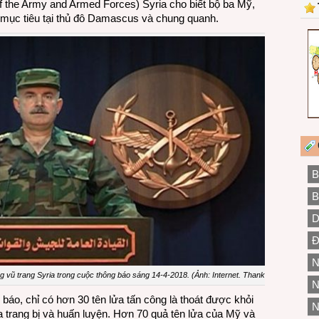
 the Army and Armed Forces) Syria cho biết bộ ba Mỹ,
 mục tiêu tại thủ đô Damascus và chung quanh.
B
B
D
Đ
N
g vũ trang Syria trong cuộc thông báo sáng 14-4-2018. (Ảnh: Internet. Thanks)
N
 báo, chỉ có hơn 30 tên lửa tấn công là thoát được khỏi
N
 trang bị và huấn luyện. Hơn 70 quả tên lửa của Mỹ và