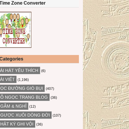
Time Zone Converter
Categories
ÀI HÁT YÊU THÍCH
(6)
ÀI VIẾT
(1,196)
ỌC ĐƯỜNG GIÓ BỤI
(407)
Ỗ NGỌC TRANG BLOG
(36)
GẪM & NGHĨ
(12)
GƯỢC XUÔI DÒNG ĐỜI
(107)
HẬT KÝ GHI VỘI
(36)