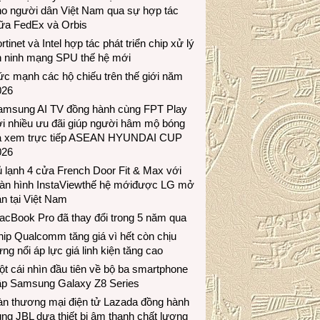
ho người dân Việt Nam qua sự hợp tác
iữa FedEx và Orbis
rtinet và Intel hợp tác phát triển chip xử lý
n ninh mạng SPU thế hệ mới
c mạnh các hộ chiếu trên thế giới năm
026
amsung AI TV đồng hành cùng FPT Play
i nhiều ưu đãi giúp người hâm mộ bóng
á xem trực tiếp ASEAN HYUNDAI CUP
026
 lạnh 4 cửa French Door Fit & Max với
àn hình InstaViewthế hệ mớiđược LG mở
n tại Việt Nam
acBook Pro đã thay đổi trong 5 năm qua
ip Qualcomm tăng giá vì hết còn chịu
ng nổi áp lực giá linh kiện tăng cao
t cái nhìn đầu tiên về bộ ba smartphone
ập Samsung Galaxy Z8 Series
àn thương mại điện tử Lazada đồng hành
ng JBL dưa thiết bị âm thanh chất lượng