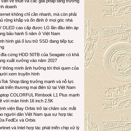
 vấn về thuế và các giải pháp tăng trưởng
inh doanh
ternet không chỉ cần nhanh, mà còn phải
ủ rộng khắp và ổn định ở mọi góc nhà
V OLED cao cấp được LG lần đầu tiên áp
ụng bảo hành 5 năm ở Việt Nam
nh hình giá ổ lưu trữ SSD đang tiếp tục
ng
 đĩa cứng HDD 50TB của Seagate có khả
ăng xuất xưởng vào năm 2027
 thông minh ảnh hưởng tới thói quen của
gười xem truyền hình
ikTok Shop tăng trưởng mạnh và nỗ lực
át triển thương mại điện tử tại Việt Nam
aptop COLORFUL Rimbook L1 Plus mạnh
 với màn hình 16 inch 2.5K
nh viện Bay Orbis trở lại chăm sóc mắt
ho người dân Việt Nam qua sự hợp tác
iữa FedEx và Orbis
rtinet và Intel hợp tác phát triển chip xử lý