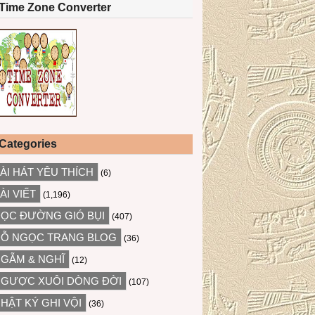
Time Zone Converter
Categories
ÀI HÁT YÊU THÍCH
(6)
ÀI VIẾT
(1,196)
ỌC ĐƯỜNG GIÓ BỤI
(407)
Ỗ NGỌC TRANG BLOG
(36)
GẪM & NGHĨ
(12)
GƯỢC XUÔI DÒNG ĐỜI
(107)
HẬT KÝ GHI VỘI
(36)