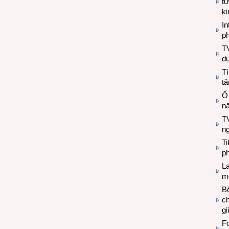
tư
k
In
ph
T
d
Tì
tă
Ổ
n
TV
n
T
ph
L
mẽ
Bệ
c
g
Fo