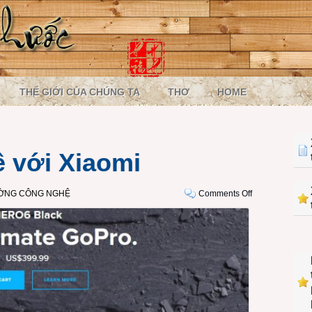
THẾ GIỚI CỦA CHÚNG TA
THƠ
HOME
ề với Xiaomi
on
ƯỜNG CÔNG NGHỆ
Comments Off
GoPro
có
thể
về
với
Xiaomi