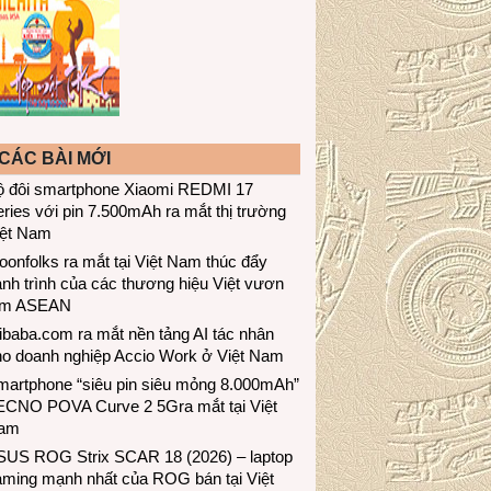
CÁC BÀI MỚI
ộ đôi smartphone Xiaomi REDMI 17
ries với pin 7.500mAh ra mắt thị trường
iệt Nam
onfolks ra mắt tại Việt Nam thúc đẩy
nh trình của các thương hiệu Việt vươn
ầm ASEAN
ibaba.com ra mắt nền tảng AI tác nhân
ho doanh nghiệp Accio Work ở Việt Nam
martphone “siêu pin siêu mỏng 8.000mAh”
ECNO POVA Curve 2 5Gra mắt tại Việt
am
SUS ROG Strix SCAR 18 (2026) – laptop
aming mạnh nhất của ROG bán tại Việt