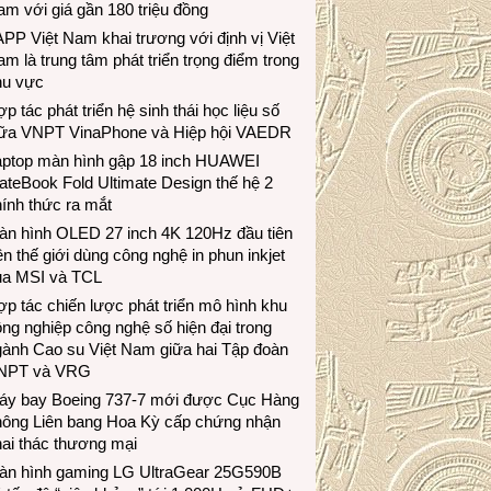
m với giá gần 180 triệu đồng
PP Việt Nam khai trương với định vị Việt
m là trung tâm phát triển trọng điểm trong
hu vực
p tác phát triển hệ sinh thái học liệu số
iữa VNPT VinaPhone và Hiệp hội VAEDR
aptop màn hình gập 18 inch HUAWEI
teBook Fold Ultimate Design thế hệ 2
ính thức ra mắt
àn hình OLED 27 inch 4K 120Hz đầu tiên
ên thế giới dùng công nghệ in phun inkjet
ủa MSI và TCL
p tác chiến lược phát triển mô hình khu
ng nghiệp công nghệ số hiện đại trong
gành Cao su Việt Nam giữa hai Tập đoàn
NPT và VRG
áy bay Boeing 737-7 mới được Cục Hàng
hông Liên bang Hoa Kỳ cấp chứng nhận
ai thác thương mại
àn hình gaming LG UltraGear 25G590B