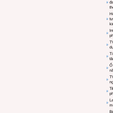
đa
t
Hộ
tư
k
In
ph
T
d
Tì
tă
Ổ
n
TV
n
T
ph
L
mẽ
Bệ