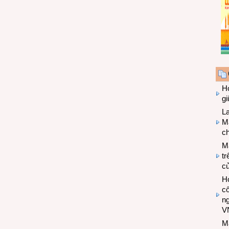
Hợ
g
L
Ma
ch
M
tr
c
Hợ
cô
n
V
M