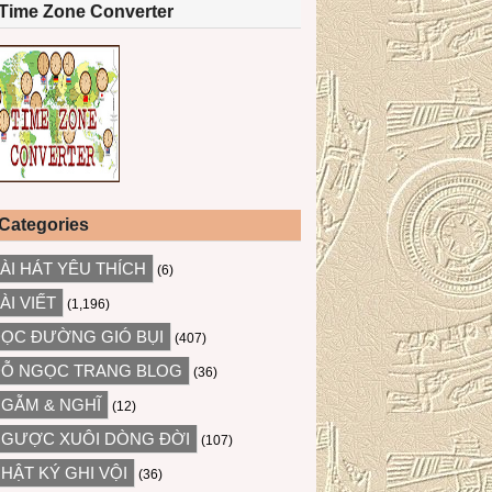
Time Zone Converter
Categories
ÀI HÁT YÊU THÍCH
(6)
ÀI VIẾT
(1,196)
ỌC ĐƯỜNG GIÓ BỤI
(407)
Ỗ NGỌC TRANG BLOG
(36)
GẪM & NGHĨ
(12)
GƯỢC XUÔI DÒNG ĐỜI
(107)
HẬT KÝ GHI VỘI
(36)