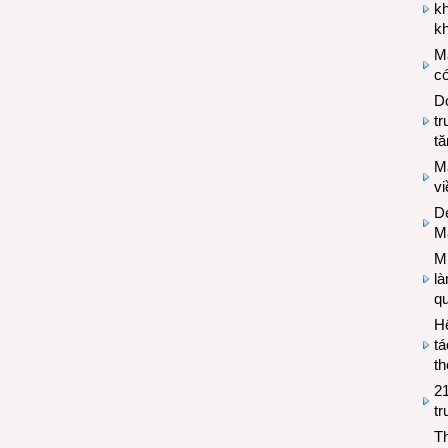
k
kh
M
có
Do
tr
tă
M
v
De
M
Mi
l
q
H
tá
th
2
tr
T