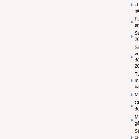
c
g
Fo
a
Sứ
2
S
vớ
đ
2
Tủ
m
bá
M
Ch
đự
Mộ
g
S
cù