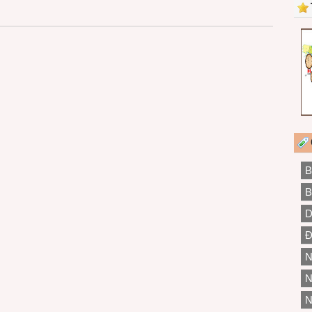
B
B
D
Đ
N
N
N