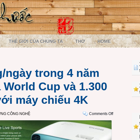
THẾ GIỚI CỦA CHÚNG TA
THƠ
HOME
g/ngày trong 4 năm
 World Cup và 1.300
với máy chiếu 4K
on
ỜNG CÔNG NGHỆ
Comments Off
Chi
30.000
đồng/ngày
trong