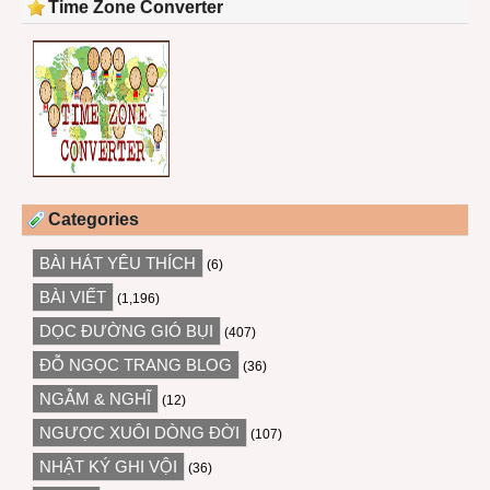
Time Zone Converter
Categories
BÀI HÁT YÊU THÍCH
(6)
BÀI VIẾT
(1,196)
DỌC ĐƯỜNG GIÓ BỤI
(407)
ĐỖ NGỌC TRANG BLOG
(36)
NGẪM & NGHĨ
(12)
NGƯỢC XUÔI DÒNG ĐỜI
(107)
NHẬT KÝ GHI VỘI
(36)