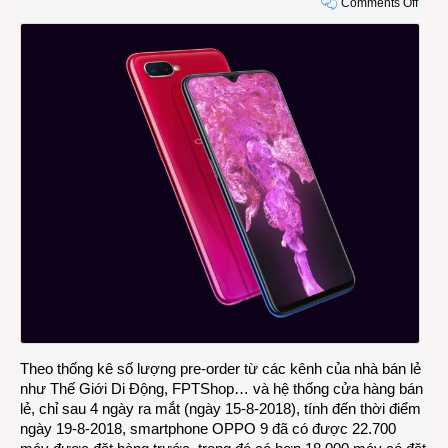
on
Comments Off
OPP
F9
có
gần
23.0
máy
được
đặt
hàng
sau
4
ngày
ra
mắt
Theo thống kê số lượng pre-order từ các kênh của nhà bán lẻ
như Thế Giới Di Động, FPTShop… và hệ thống cửa hàng bán
lẻ, chỉ sau 4 ngày ra mắt (ngày 15-8-2018), tính đến thời điểm
ngày 19-8-2018, smartphone OPPO 9 đã có được 22.700