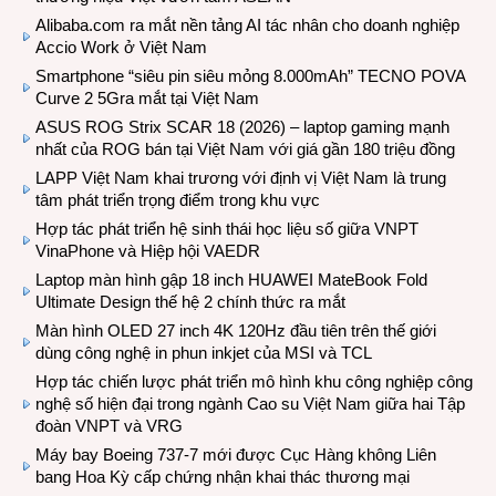
Alibaba.com ra mắt nền tảng AI tác nhân cho doanh nghiệp
Accio Work ở Việt Nam
Smartphone “siêu pin siêu mỏng 8.000mAh” TECNO POVA
Curve 2 5Gra mắt tại Việt Nam
ASUS ROG Strix SCAR 18 (2026) – laptop gaming mạnh
nhất của ROG bán tại Việt Nam với giá gần 180 triệu đồng
LAPP Việt Nam khai trương với định vị Việt Nam là trung
tâm phát triển trọng điểm trong khu vực
Hợp tác phát triển hệ sinh thái học liệu số giữa VNPT
VinaPhone và Hiệp hội VAEDR
Laptop màn hình gập 18 inch HUAWEI MateBook Fold
Ultimate Design thế hệ 2 chính thức ra mắt
Màn hình OLED 27 inch 4K 120Hz đầu tiên trên thế giới
dùng công nghệ in phun inkjet của MSI và TCL
Hợp tác chiến lược phát triển mô hình khu công nghiệp công
nghệ số hiện đại trong ngành Cao su Việt Nam giữa hai Tập
đoàn VNPT và VRG
Máy bay Boeing 737-7 mới được Cục Hàng không Liên
bang Hoa Kỳ cấp chứng nhận khai thác thương mại