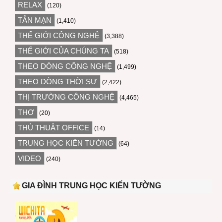
RELAX
(120)
TẢN MẠN
(1,410)
THẾ GIỚI CÔNG NGHỆ
(3,388)
THẾ GIỚI CỦA CHÚNG TA
(518)
THEO DÒNG CÔNG NGHỆ
(1,499)
THEO DÒNG THỜI SỰ
(2,422)
THỊ TRƯỜNG CÔNG NGHỆ
(4,465)
THƠ
(20)
THỦ THUẬT OFFICE
(14)
TRUNG HỌC KIẾN TƯỜNG
(64)
VIDEO
(240)
GIA ĐÌNH TRUNG HỌC KIẾN TƯỜNG