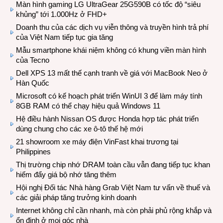
Màn hình gaming LG UltraGear 25G590B có tốc độ “siêu
khủng” tới 1.000Hz ở FHD+
Doanh thu của các dịch vụ viễn thông và truyền hình trả phí
của Việt Nam tiếp tục gia tăng
Mẫu smartphone khái niệm không có khung viền màn hình
của Tecno
Dell XPS 13 mất thế cạnh tranh về giá với MacBook Neo ở
Hàn Quốc
Microsoft có kế hoạch phát triển WinUI 3 để làm máy tính
8GB RAM có thể chạy hiệu quả Windows 11
Hệ điều hành Nissan OS được Honda hợp tác phát triển
dùng chung cho các xe ô-tô thế hệ mới
21 showroom xe máy điện VinFast khai trương tại
Philippines
Thị trường chip nhớ DRAM toàn cầu vẫn đang tiếp tục khan
hiếm đẩy giá bộ nhớ tăng thêm
Hội nghị Đối tác Nhà hàng Grab Việt Nam tư vấn về thuế và
các giải pháp tăng trưởng kinh doanh
Internet không chỉ cần nhanh, mà còn phải phủ rộng khắp và
ổn định ở mọi góc nhà