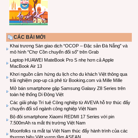
CÁC BÀI MỚI
Khai trương Sàn giao dịch “OCOP – Đặc sản Đà Nẵng” và
mô hình “Chợ Cồn chuyển đổi số” trên Grab
Laptop HUAWEI MateBook Pro S nhẹ hơn cả Apple
MacBook Air 13
Khơi nguồn cảm hứng du lịch cho du khách Việt thông qua
trải nghiệm pop-up cà phê từ Booking.com và Mille Mille
Mở bán smartphone gập Samsung Galaxy Z8 Series trên
toàn hệ thống Di Động Việt
Các giải pháp Trí tuệ Công nghiệp từ AVEVA hỗ trợ thúc đẩy
chuyển đổi số ngành công nghiệp Việt Nam
Bộ đôi smartphone Xiaomi REDMI 17 Series với pin
7.500mAh ra mắt thị trường Việt Nam
Moonfolks ra mắt tại Việt Nam thúc đẩy hành trình của các
thương hiệu Việt vươn tầm ASEAN