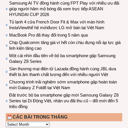
Samsung AI TV đồng hành cùng FPT Play với nhiều ưu đãi
giúp người hâm mộ bóng đá xem trực tiếp ASEAN
HYUNDAI CUP 2026
Tủ lạnh 4 cửa French Door Fit & Max với màn hình
InstaViewthế hệ mớiđược LG mở bán tại Việt Nam
MacBook Pro đã thay đổi trong 5 năm qua
Chip Qualcomm tăng giá vì hết còn chịu đựng nổi áp lực giá
linh kiện tăng cao
Một cái nhìn đầu tiên về bộ ba smartphone gập Samsung
Galaxy Z8 Series
Sàn thương mại điện tử Lazada đồng hành cùng JBL dưa
thiết bị âm thanh chất lượng đến với nhiều người Việt
Chương trình trải nghiệm sớm smartphone gập hoàn toàn
mới Galaxy Z Fold8 tại Việt Nam
Đặt trước bộ ba smartphone gập mới Samsung Galaxy Z8
Series tại Di Động Việt, nhận ưu đãi thu cũ – đổi mới đến 5
triệu đồng
CÁC BÀI TRONG THÁNG
CÁC