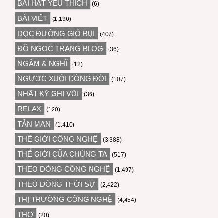
BÀI HÁT YÊU THÍCH
(6)
BÀI VIẾT
(1,196)
DỌC ĐƯỜNG GIÓ BỤI
(407)
ĐỖ NGỌC TRANG BLOG
(36)
NGẪM & NGHĨ
(12)
NGƯỢC XUÔI DÒNG ĐỜI
(107)
NHẬT KÝ GHI VỘI
(36)
RELAX
(120)
TẢN MẠN
(1,410)
THẾ GIỚI CÔNG NGHỆ
(3,388)
THẾ GIỚI CỦA CHÚNG TA
(517)
THEO DÒNG CÔNG NGHỆ
(1,497)
THEO DÒNG THỜI SỰ
(2,422)
THỊ TRƯỜNG CÔNG NGHỆ
(4,454)
THƠ
(20)