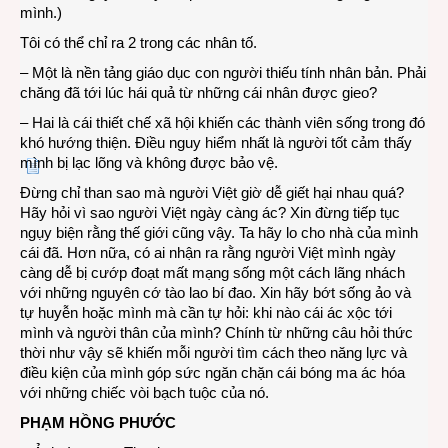
mình.)
Tôi có thể chỉ ra 2 trong các nhân tố.
– Một là nền tảng giáo dục con người thiếu tính nhân bản. Phải
chăng đã tới lúc hái quả từ những cái nhân được gieo?
– Hai là cái thiết chế xã hội khiến các thành viên sống trong đó
khó hướng thiện. Điều nguy hiểm nhất là người tốt cảm thấy
mình bị lạc lõng và không được bảo vệ.
Đừng chỉ than sao mà người Việt giờ dễ giết hại nhau quá?
Hãy hỏi vì sao người Việt ngày càng ác? Xin đừng tiếp tục
ngụy biện rằng thế giới cũng vậy. Ta hãy lo cho nhà của mình
cái đã. Hơn nữa, có ai nhận ra rằng người Việt mình ngày
càng dễ bị cướp đoạt mất mạng sống một cách lãng nhách
với những nguyên cớ tào lao bí đao. Xin hãy bớt sống ảo và
tự huyễn hoặc mình mà cần tự hỏi: khi nào cái ác xộc tới
mình và người thân của mình? Chính từ những câu hỏi thức
thời như vậy sẽ khiến mỗi người tìm cách theo năng lực và
điều kiện của mình góp sức ngăn chặn cái bóng ma ác hóa
với những chiếc vòi bạch tuộc của nó.
PHẠM HỒNG PHƯỚC