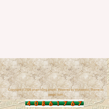
Copyright © 2026 phạm hồng phước. Powered by
Wordpress
, Theme by
gazpo.com
.