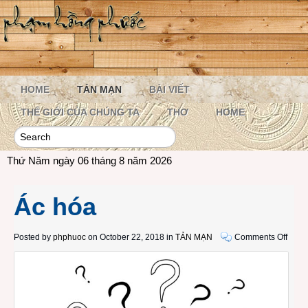
HOME
TẢN MẠN
BÀI VIẾT
THẾ GIỚI CỦA CHÚNG TA
THƠ
HOME
Thứ Năm ngày 06 tháng 8 năm 2026
Ác hóa
on
Posted by
phphuoc
on October 22, 2018 in
TẢN MẠN
Comments Off
Ác
hóa