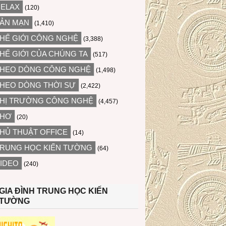
ELAX
(120)
ẢN MẠN
(1,410)
HẾ GIỚI CÔNG NGHỆ
(3,388)
HẾ GIỚI CỦA CHÚNG TA
(517)
HEO DÒNG CÔNG NGHỆ
(1,498)
HEO DÒNG THỜI SỰ
(2,422)
HỊ TRƯỜNG CÔNG NGHỆ
(4,457)
THƠ
(20)
HỦ THUẬT OFFICE
(14)
RUNG HỌC KIẾN TƯỜNG
(64)
IDEO
(240)
GIA ĐÌNH TRUNG HỌC KIẾN
TƯỜNG