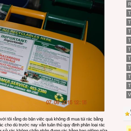
R
T
T
T
T
T
T
T
T
V
i tôi rằng do bận việc quá không đi mua túi rác bằng
c cho dù trước nay vẫn tuân thủ quy định phân loại rác
à giờ sở rác không chấp nhận đựng rác bằng bao nilông nữa