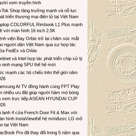
gười xem truyền hình
ikTok Shop tăng trưởng mạnh và nỗ lực
át triển thương mại điện tử tại Việt Nam
aptop COLORFUL Rimbook L1 Plus mạnh
 với màn hình 16 inch 2.5K
nh viện Bay Orbis trở lại chăm sóc mắt
ho người dân Việt Nam qua sự hợp tác
iữa FedEx và Orbis
rtinet và Intel hợp tác phát triển chip xử lý
n ninh mạng SPU thế hệ mới
c mạnh các hộ chiếu trên thế giới năm
026
amsung AI TV đồng hành cùng FPT Play
i nhiều ưu đãi giúp người hâm mộ bóng
á xem trực tiếp ASEAN HYUNDAI CUP
026
 lạnh 4 cửa French Door Fit & Max với
àn hình InstaViewthế hệ mớiđược LG mở
n tại Việt Nam
acBook Pro đã thay đổi trong 5 năm qua