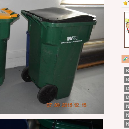
B
B
D
Đ
N
N
N