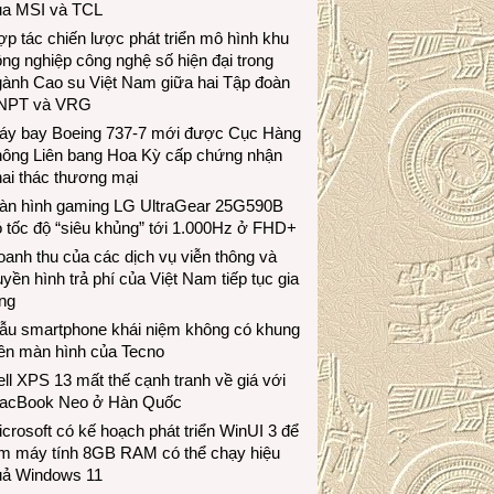
ủa MSI và TCL
p tác chiến lược phát triển mô hình khu
ng nghiệp công nghệ số hiện đại trong
gành Cao su Việt Nam giữa hai Tập đoàn
NPT và VRG
áy bay Boeing 737-7 mới được Cục Hàng
hông Liên bang Hoa Kỳ cấp chứng nhận
ai thác thương mại
àn hình gaming LG UltraGear 25G590B
 tốc độ “siêu khủng” tới 1.000Hz ở FHD+
anh thu của các dịch vụ viễn thông và
uyền hình trả phí của Việt Nam tiếp tục gia
ng
ẫu smartphone khái niệm không có khung
iền màn hình của Tecno
ll XPS 13 mất thế cạnh tranh về giá với
acBook Neo ở Hàn Quốc
crosoft có kế hoạch phát triển WinUI 3 để
àm máy tính 8GB RAM có thể chạy hiệu
uả Windows 11