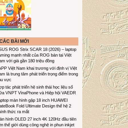
CÁC BÀI MỚI
SUS ROG Strix SCAR 18 (2026) – laptop
aming mạnh nhất của ROG bán tại Việt
m với giá gần 180 triệu đồng
PP Việt Nam khai trương với định vị Việt
m là trung tâm phát triển trọng điểm trong
hu vực
p tác phát triển hệ sinh thái học liệu số
iữa VNPT VinaPhone và Hiệp hội VAEDR
aptop màn hình gập 18 inch HUAWEI
teBook Fold Ultimate Design thế hệ 2
ính thức ra mắt
àn hình OLED 27 inch 4K 120Hz đầu tiên
ên thế giới dùng công nghệ in phun inkjet