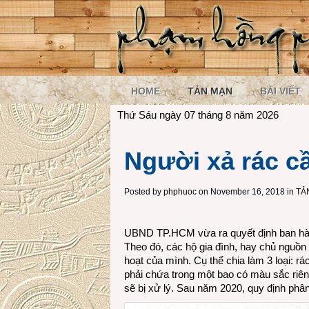
HOME
TẢN MẠN
BÀI VIẾT
Thứ Sáu ngày 07 tháng 8 năm 2026
Người xả rác c
Posted by
phphuoc
on November 16, 2018 in
TẢ
UBND TP.HCM vừa ra quyết định ban hành 
Theo đó, các hộ gia đình, hay chủ nguồn r
hoạt của mình. Cụ thể chia làm 3 loại: rác 
phải chứa trong một bao có màu sắc riên
sẽ bị xử lý. Sau năm 2020, quy định phân