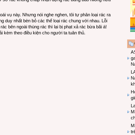
oái vụ này. Nhưng nói nghe nghen, tôi tự phân loại rác ra
ng duy nhất bèn bỏ các thể loại rác chung với nhau. Lỗi
 rác bên ngoài thùng rác thì lại bị phạt xả rác bừa bãi á!
hải kèm theo điều kiện cho người ta tuân thủ.
A
g
Na
LA
Na
k
Hợ
g
L
Ma
ch
M
tr