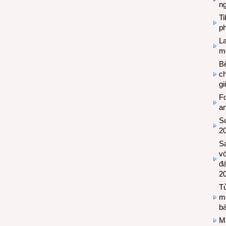
n
T
ph
L
mẽ
Bệ
c
g
Fo
a
Sứ
2
S
vớ
đ
2
Tủ
m
bá
M