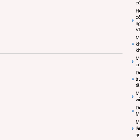
c
Hợ
cô
n
V
M
k
kh
M
có
Do
tr
tă
M
v
De
M
Mi
l
q