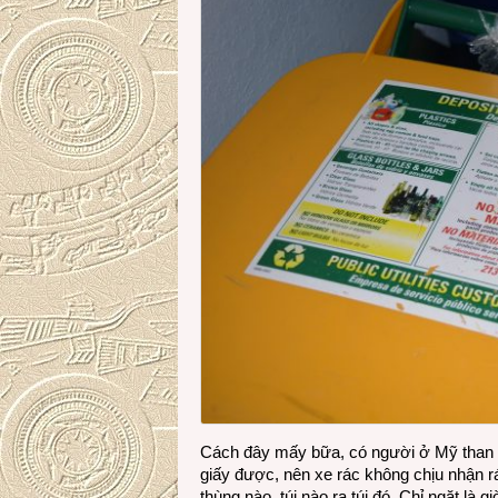
Cách đây mấy bữa, có người ở Mỹ than vớ
giấy được, nên xe rác không chịu nhận rá
thùng nào, túi nào ra túi đó. Chỉ ngặt l