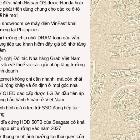
ệ điều hành Nissan OS được Honda hợp
c phát triển dùng chung cho các xe ô-tô
ế hệ mới
1 showroom xe máy điện VinFast khai
ương tại Philippines
hị trường chip nhớ DRAM toàn cầu vẫn
ng tiếp tục khan hiếm đẩy giá bộ nhớ tăng
hêm
i nghị Đối tác Nhà hàng Grab Việt Nam
 vấn về thuế và các giải pháp tăng trưởng
inh doanh
ternet không chỉ cần nhanh, mà còn phải
ủ rộng khắp và ổn định ở mọi góc nhà
V OLED cao cấp được LG lần đầu tiên áp
ụng bảo hành 5 năm ở Việt Nam
nh hình giá ổ lưu trữ SSD đang tiếp tục
ng
 đĩa cứng HDD 50TB của Seagate có khả
ăng xuất xưởng vào năm 2027
 thông minh ảnh hưởng tới thói quen của