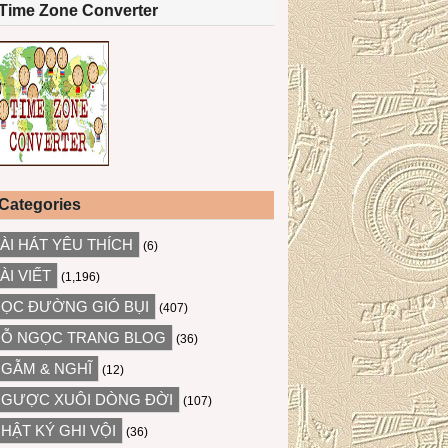
Time Zone Converter
Categories
ÀI HÁT YÊU THÍCH
(6)
ÀI VIẾT
(1,196)
ỌC ĐƯỜNG GIÓ BỤI
(407)
Ỗ NGỌC TRANG BLOG
(36)
GẪM & NGHĨ
(12)
GƯỢC XUÔI DÒNG ĐỜI
(107)
HẬT KÝ GHI VỘI
(36)