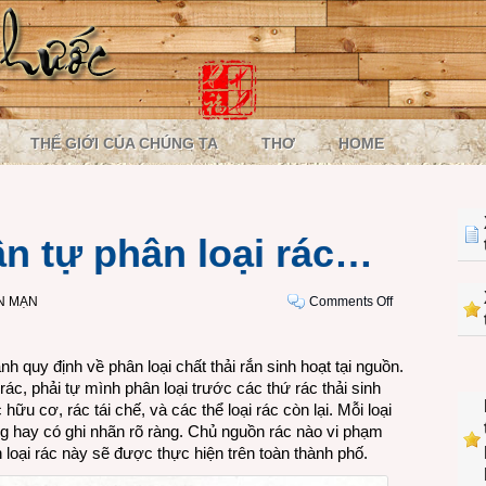
THẾ GIỚI CỦA CHÚNG TA
THƠ
HOME
ần tự phân loại rác…
on
N MẠN
Comments Off
Người
xả
quy định về phân loại chất thải rắn sinh hoạt tại nguồn.
rác
ác, phải tự mình phân loại trước các thứ rác thải sinh
cần
hữu cơ, rác tái chế, và các thể loại rác còn lại. Mỗi loại
tự
g hay có ghi nhãn rõ ràng. Chủ nguồn rác nào vi phạm
phân
 loại rác này sẽ được thực hiện trên toàn thành phố.
loại
rác…