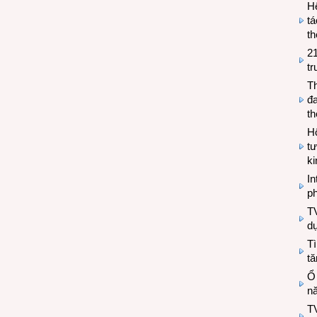
H
tá
th
2
tr
T
đa
t
Hộ
tư
k
In
ph
T
d
Tì
tă
Ổ
n
TV