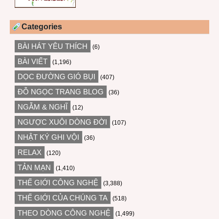
Categories
BÀI HÁT YÊU THÍCH
(6)
BÀI VIẾT
(1,196)
DỌC ĐƯỜNG GIÓ BỤI
(407)
ĐỖ NGỌC TRANG BLOG
(36)
NGẪM & NGHĨ
(12)
NGƯỢC XUÔI DÒNG ĐỜI
(107)
NHẬT KÝ GHI VỘI
(36)
RELAX
(120)
TẢN MẠN
(1,410)
THẾ GIỚI CÔNG NGHỆ
(3,388)
THẾ GIỚI CỦA CHÚNG TA
(518)
THEO DÒNG CÔNG NGHỆ
(1,499)