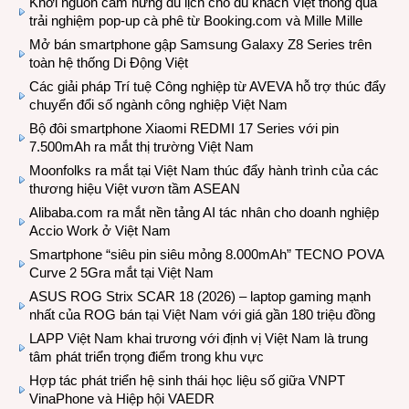
Khơi nguồn cảm hứng du lịch cho du khách Việt thông qua
trải nghiệm pop-up cà phê từ Booking.com và Mille Mille
Mở bán smartphone gập Samsung Galaxy Z8 Series trên
toàn hệ thống Di Động Việt
Các giải pháp Trí tuệ Công nghiệp từ AVEVA hỗ trợ thúc đẩy
chuyển đổi số ngành công nghiệp Việt Nam
Bộ đôi smartphone Xiaomi REDMI 17 Series với pin
7.500mAh ra mắt thị trường Việt Nam
Moonfolks ra mắt tại Việt Nam thúc đẩy hành trình của các
thương hiệu Việt vươn tầm ASEAN
Alibaba.com ra mắt nền tảng AI tác nhân cho doanh nghiệp
Accio Work ở Việt Nam
Smartphone “siêu pin siêu mỏng 8.000mAh” TECNO POVA
Curve 2 5Gra mắt tại Việt Nam
ASUS ROG Strix SCAR 18 (2026) – laptop gaming mạnh
nhất của ROG bán tại Việt Nam với giá gần 180 triệu đồng
LAPP Việt Nam khai trương với định vị Việt Nam là trung
tâm phát triển trọng điểm trong khu vực
Hợp tác phát triển hệ sinh thái học liệu số giữa VNPT
VinaPhone và Hiệp hội VAEDR