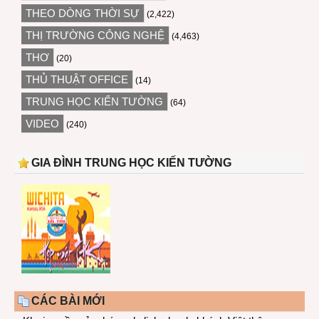
THEO DÒNG THỜI SỰ
(2,422)
THỊ TRƯỜNG CÔNG NGHỆ
(4,463)
THƠ
(20)
THỦ THUẬT OFFICE
(14)
TRUNG HỌC KIẾN TƯỜNG
(64)
VIDEO
(240)
GIA ĐÌNH TRUNG HỌC KIẾN TƯỜNG
CÁC BÀI MỚI