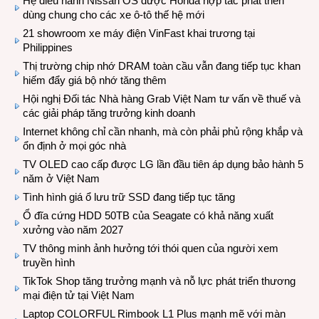
Hệ điều hành Nissan OS được Honda hợp tác phát triển
dùng chung cho các xe ô-tô thế hệ mới
21 showroom xe máy điện VinFast khai trương tại
Philippines
Thị trường chip nhớ DRAM toàn cầu vẫn đang tiếp tục khan
hiếm đẩy giá bộ nhớ tăng thêm
Hội nghị Đối tác Nhà hàng Grab Việt Nam tư vấn về thuế và
các giải pháp tăng trưởng kinh doanh
Internet không chỉ cần nhanh, mà còn phải phủ rộng khắp và
ổn định ở mọi góc nhà
TV OLED cao cấp được LG lần đầu tiên áp dụng bảo hành 5
năm ở Việt Nam
Tình hình giá ổ lưu trữ SSD đang tiếp tục tăng
Ổ đĩa cứng HDD 50TB của Seagate có khả năng xuất
xưởng vào năm 2027
TV thông minh ảnh hưởng tới thói quen của người xem
truyền hình
TikTok Shop tăng trưởng mạnh và nỗ lực phát triển thương
mại điện tử tại Việt Nam
Laptop COLORFUL Rimbook L1 Plus mạnh mẽ với màn