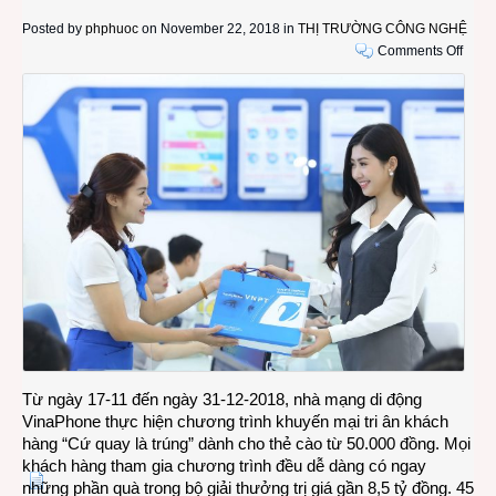
Posted by
phphuoc
on November 22, 2018 in
THỊ TRƯỜNG CÔNG NGHỆ
on
Comments Off
45
cơ
hội
trúng
xe
SH12
khi
nạp
thẻ
cào
50.0
đồng
của
Vina
Từ ngày 17-11 đến ngày 31-12-2018, nhà mạng di động
VinaPhone thực hiện chương trình khuyến mại tri ân khách
hàng “Cứ quay là trúng” dành cho thẻ cào từ 50.000 đồng. Mọi
khách hàng tham gia chương trình đều dễ dàng có ngay
những phần quà trong bộ giải thưởng trị giá gần 8,5 tỷ đồng. 45