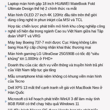
Laptop màn hình gập 18 inch HUAWEI MateBook Fold
Ultimate Design thế hệ 2 chính thức ra mắt
Màn hình OLED 27 inch 4K 120Hz đầu tiên trên thế giới
dùng công nghệ in phun inkjet của MSI và TCL
Hợp tác chiến lược phát triển mô hình khu công nghiệp công
nghệ số hiện đại trong ngành Cao su Việt Nam giữa hai Tập
đoàn VNPT và VRG
Máy bay Boeing 737-7 mới được Cục Hàng không Liên
bang Hoa Kỳ cấp chứng nhận khai thác thương mại
Màn hình gaming LG UltraGear 25G590B có tốc độ “siêu
khủng” tới 1.000Hz ở FHD+
Doanh thu của các dịch vụ viễn thông và truyền hình trả phí
của Việt Nam tiếp tục gia tăng
Mẫu smartphone khái niệm không có khung viền màn hình
của Tecno
Dell XPS 13 mất thế cạnh tranh về giá với MacBook Neo ở
Hàn Quốc
Microsoft có kế hoạch phát triển WinUI 3 để làm máy tính
8GB RAM có thể chạy hiệu quả Windows 11