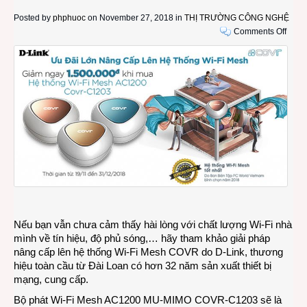
Posted by
phphuoc
on November 27, 2018 in
THỊ TRƯỜNG CÔNG NGHỆ
on
Comments Off
D-
Link
giảm
1.500
đồng
cho
khác
hàng
nâng
cấp
lên
hệ
thống
Wi-
Nếu bạn vẫn chưa cảm thấy hài lòng với chất lượng Wi-Fi nhà
Fi
mình về tín hiệu, độ phủ sóng,… hãy tham khảo giải pháp
Mesh
nâng cấp lên hệ thống Wi-Fi Mesh COVR do D-Link, thương
COV
hiệu toàn cầu từ Đài Loan có hơn 32 năm sản xuất thiết bị
mạng, cung cấp.
Bộ phát Wi-Fi Mesh AC1200 MU-MIMO COVR-C1203 sẽ là