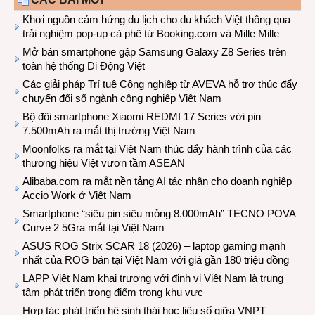
Khơi nguồn cảm hứng du lịch cho du khách Việt thông qua
trải nghiệm pop-up cà phê từ Booking.com và Mille Mille
Mở bán smartphone gập Samsung Galaxy Z8 Series trên
toàn hệ thống Di Động Việt
Các giải pháp Trí tuệ Công nghiệp từ AVEVA hỗ trợ thúc đẩy
chuyển đổi số ngành công nghiệp Việt Nam
Bộ đôi smartphone Xiaomi REDMI 17 Series với pin
7.500mAh ra mắt thị trường Việt Nam
Moonfolks ra mắt tại Việt Nam thúc đẩy hành trình của các
thương hiệu Việt vươn tầm ASEAN
Alibaba.com ra mắt nền tảng AI tác nhân cho doanh nghiệp
Accio Work ở Việt Nam
Smartphone “siêu pin siêu mỏng 8.000mAh” TECNO POVA
Curve 2 5Gra mắt tại Việt Nam
ASUS ROG Strix SCAR 18 (2026) – laptop gaming mạnh
nhất của ROG bán tại Việt Nam với giá gần 180 triệu đồng
LAPP Việt Nam khai trương với định vị Việt Nam là trung
tâm phát triển trọng điểm trong khu vực
Hợp tác phát triển hệ sinh thái học liệu số giữa VNPT