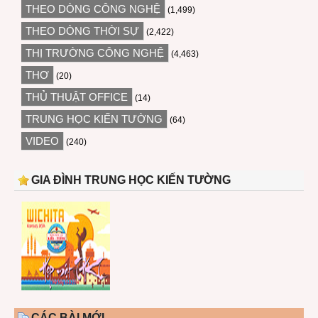
THEO DÒNG CÔNG NGHỆ
(1,499)
THEO DÒNG THỜI SỰ
(2,422)
THỊ TRƯỜNG CÔNG NGHỆ
(4,463)
THƠ
(20)
THỦ THUẬT OFFICE
(14)
TRUNG HỌC KIẾN TƯỜNG
(64)
VIDEO
(240)
GIA ĐÌNH TRUNG HỌC KIẾN TƯỜNG
CÁC BÀI MỚI