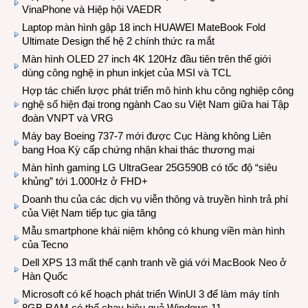
VinaPhone và Hiệp hội VAEDR
Laptop màn hình gập 18 inch HUAWEI MateBook Fold
Ultimate Design thế hệ 2 chính thức ra mắt
Màn hình OLED 27 inch 4K 120Hz đầu tiên trên thế giới
dùng công nghệ in phun inkjet của MSI và TCL
Hợp tác chiến lược phát triển mô hình khu công nghiệp công
nghệ số hiện đại trong ngành Cao su Việt Nam giữa hai Tập
đoàn VNPT và VRG
Máy bay Boeing 737-7 mới được Cục Hàng không Liên
bang Hoa Kỳ cấp chứng nhận khai thác thương mại
Màn hình gaming LG UltraGear 25G590B có tốc độ “siêu
khủng” tới 1.000Hz ở FHD+
Doanh thu của các dịch vụ viễn thông và truyền hình trả phí
của Việt Nam tiếp tục gia tăng
Mẫu smartphone khái niệm không có khung viền màn hình
của Tecno
Dell XPS 13 mất thế cạnh tranh về giá với MacBook Neo ở
Hàn Quốc
Microsoft có kế hoạch phát triển WinUI 3 để làm máy tính
8GB RAM có thể chạy hiệu quả Windows 11