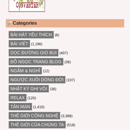
Categories
BÀI HÁT YÊU THÍCH
(6)
BÀI VIẾT
(1,196)
DỌC ĐƯỜNG GIÓ BỤI
(407)
ĐỖ NGỌC TRANG BLOG
(36)
NGẪM & NGHĨ
(12)
NGƯỢC XUÔI DÒNG ĐỜI
(107)
NHẬT KÝ GHI VỘI
(36)
RELAX
(120)
TẢN MẠN
(1,410)
THẾ GIỚI CÔNG NGHỆ
(3,388)
THẾ GIỚI CỦA CHÚNG TA
(518)