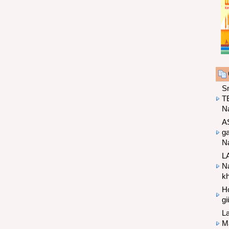
S
T
N
A
g
Na
LA
Na
k
Hợ
g
L
Ma