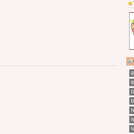
B
B
D
Đ
N
N
N