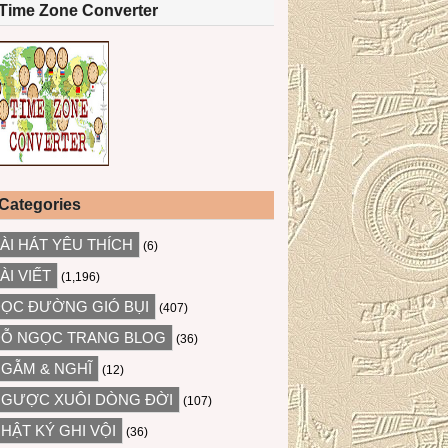
Time Zone Converter
Categories
ÀI HÁT YÊU THÍCH
(6)
ÀI VIẾT
(1,196)
ỌC ĐƯỜNG GIÓ BỤI
(407)
Ỗ NGỌC TRANG BLOG
(36)
GẪM & NGHĨ
(12)
GƯỢC XUÔI DÒNG ĐỜI
(107)
HẬT KÝ GHI VỘI
(36)