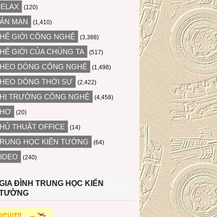
ELAX
(120)
ẢN MẠN
(1,410)
HẾ GIỚI CÔNG NGHỆ
(3,388)
HẾ GIỚI CỦA CHÚNG TA
(517)
HEO DÒNG CÔNG NGHỆ
(1,498)
HEO DÒNG THỜI SỰ
(2,422)
HỊ TRƯỜNG CÔNG NGHỆ
(4,458)
THƠ
(20)
HỦ THUẬT OFFICE
(14)
RUNG HỌC KIẾN TƯỜNG
(64)
IDEO
(240)
GIA ĐÌNH TRUNG HỌC KIẾN
TƯỜNG