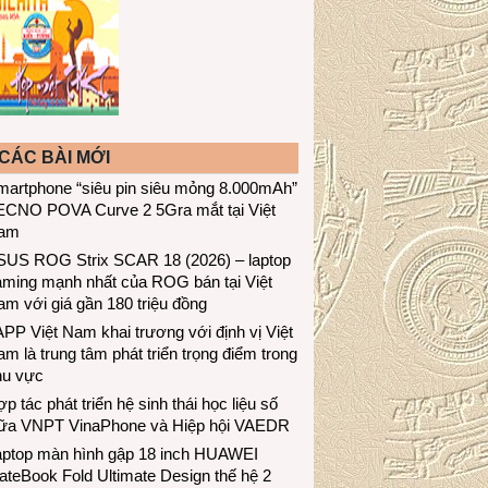
CÁC BÀI MỚI
martphone “siêu pin siêu mỏng 8.000mAh”
ECNO POVA Curve 2 5Gra mắt tại Việt
am
SUS ROG Strix SCAR 18 (2026) – laptop
aming mạnh nhất của ROG bán tại Việt
m với giá gần 180 triệu đồng
PP Việt Nam khai trương với định vị Việt
m là trung tâm phát triển trọng điểm trong
hu vực
p tác phát triển hệ sinh thái học liệu số
iữa VNPT VinaPhone và Hiệp hội VAEDR
aptop màn hình gập 18 inch HUAWEI
teBook Fold Ultimate Design thế hệ 2