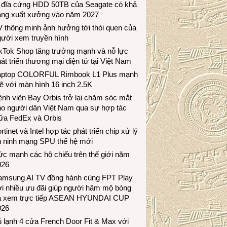
 đĩa cứng HDD 50TB của Seagate có khả
ăng xuất xưởng vào năm 2027
 thông minh ảnh hưởng tới thói quen của
gười xem truyền hình
ikTok Shop tăng trưởng mạnh và nỗ lực
át triển thương mại điện tử tại Việt Nam
aptop COLORFUL Rimbook L1 Plus mạnh
 với màn hình 16 inch 2.5K
nh viện Bay Orbis trở lại chăm sóc mắt
ho người dân Việt Nam qua sự hợp tác
iữa FedEx và Orbis
rtinet và Intel hợp tác phát triển chip xử lý
n ninh mạng SPU thế hệ mới
c mạnh các hộ chiếu trên thế giới năm
026
amsung AI TV đồng hành cùng FPT Play
i nhiều ưu đãi giúp người hâm mộ bóng
á xem trực tiếp ASEAN HYUNDAI CUP
026
 lạnh 4 cửa French Door Fit & Max với