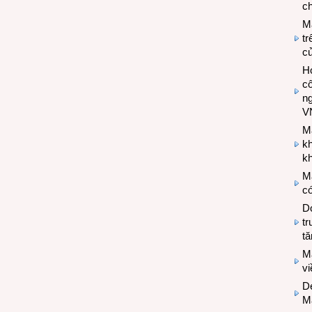
ch
M
tr
c
Hợ
cô
n
V
M
k
kh
M
có
Do
tr
tă
M
v
De
M