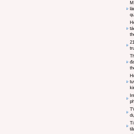
Mi
l
q
H
tá
th
2
tr
T
đa
t
Hộ
tư
k
In
ph
T
d
Tì
tă