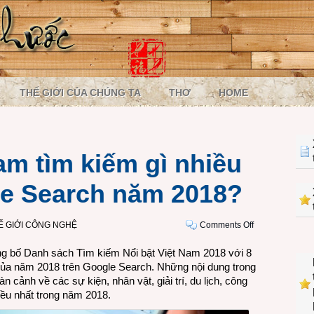
THẾ GIỚI CỦA CHÚNG TA
THƠ
HOME
am tìm kiếm gì nhiều
le Search năm 2018?
on
Ế GIỚI CÔNG NGHỆ
Comments Off
Người
g bố Danh sách Tìm kiếm Nổi bật Việt Nam 2018 với 8
ở
của năm 2018 trên Google Search. Những nội dung trong
Việt
n cảnh về các sự kiện, nhân vật, giải trí, du lịch, công
Nam
ều nhất trong năm 2018.
tìm
kiếm