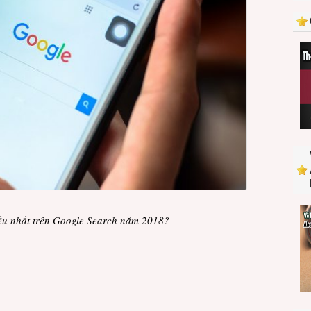
gì
nhiều
nhất
trên
Google
Search
năm
2018?
iều nhất trên Google Search năm 2018?