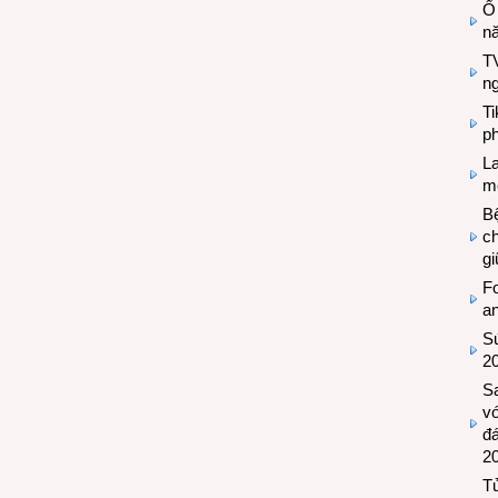
Ổ
n
TV
n
T
ph
L
mẽ
Bệ
c
g
Fo
a
Sứ
2
S
vớ
đ
2
Tủ