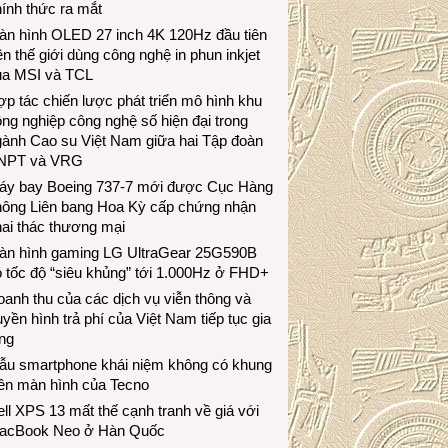
ính thức ra mắt
àn hình OLED 27 inch 4K 120Hz đầu tiên
ên thế giới dùng công nghệ in phun inkjet
ủa MSI và TCL
p tác chiến lược phát triển mô hình khu
ng nghiệp công nghệ số hiện đại trong
gành Cao su Việt Nam giữa hai Tập đoàn
NPT và VRG
áy bay Boeing 737-7 mới được Cục Hàng
hông Liên bang Hoa Kỳ cấp chứng nhận
ai thác thương mại
àn hình gaming LG UltraGear 25G590B
 tốc độ “siêu khủng” tới 1.000Hz ở FHD+
anh thu của các dịch vụ viễn thông và
uyền hình trả phí của Việt Nam tiếp tục gia
ng
ẫu smartphone khái niệm không có khung
iền màn hình của Tecno
ll XPS 13 mất thế cạnh tranh về giá với
acBook Neo ở Hàn Quốc