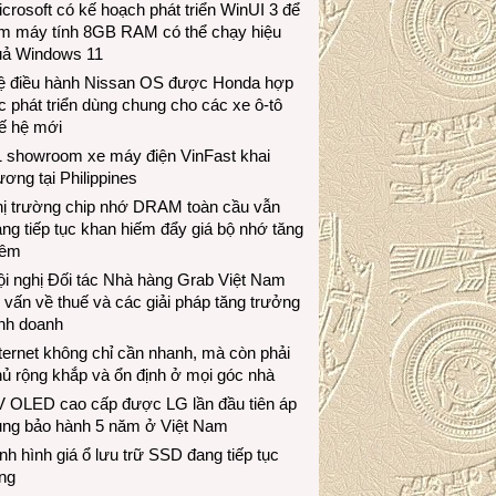
crosoft có kế hoạch phát triển WinUI 3 để
àm máy tính 8GB RAM có thể chạy hiệu
uả Windows 11
ệ điều hành Nissan OS được Honda hợp
c phát triển dùng chung cho các xe ô-tô
ế hệ mới
1 showroom xe máy điện VinFast khai
ương tại Philippines
hị trường chip nhớ DRAM toàn cầu vẫn
ng tiếp tục khan hiếm đẩy giá bộ nhớ tăng
hêm
i nghị Đối tác Nhà hàng Grab Việt Nam
 vấn về thuế và các giải pháp tăng trưởng
inh doanh
ternet không chỉ cần nhanh, mà còn phải
ủ rộng khắp và ổn định ở mọi góc nhà
V OLED cao cấp được LG lần đầu tiên áp
ụng bảo hành 5 năm ở Việt Nam
nh hình giá ổ lưu trữ SSD đang tiếp tục
ng