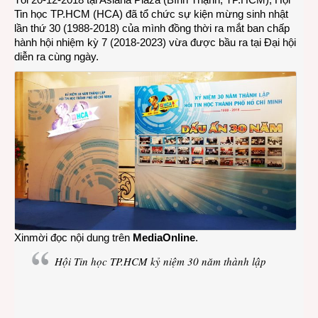
Tin học TP.HCM (HCA) đã tổ chức sự kiện mừng sinh nhật
học
lần thứ 30 (1988-2018) của mình đồng thời ra mắt ban chấp
TP.H
hành hội nhiệm kỳ 7 (2018-2023) vừa được bầu ra tại Đại hội
kỷ
diễn ra cùng ngày.
niệm
30
năm
thành
lập
Xinmời đọc nội dung trên
MediaOnline
.
Hội Tin học TP.HCM kỷ niệm 30 năm thành lập