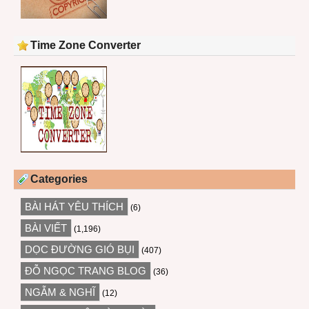
Time Zone Converter
Categories
BÀI HÁT YÊU THÍCH
(6)
BÀI VIẾT
(1,196)
DỌC ĐƯỜNG GIÓ BỤI
(407)
ĐỖ NGỌC TRANG BLOG
(36)
NGẪM & NGHĨ
(12)