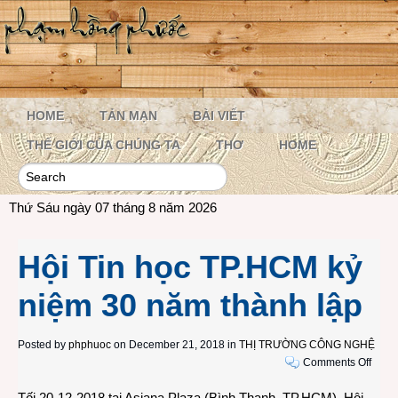
HOME
TẢN MẠN
BÀI VIẾT
THẾ GIỚI CỦA CHÚNG TA
THƠ
HOME
Thứ Sáu ngày 07 tháng 8 năm 2026
Hội Tin học TP.HCM kỷ
niệm 30 năm thành lập
Posted by
phphuoc
on December 21, 2018 in
THỊ TRƯỜNG CÔNG NGHỆ
on
Comments Off
Hội
Tối 20-12-2018 tại Asiana Plaza (Bình Thạnh, TP.HCM), Hội
Tin