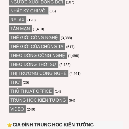
NGƯỢC XUÔI DÒNG ĐỜI
(107)
NHẬT KÝ GHI VỘI
(36)
RELAX
(120)
TẢN MẠN
(1,410)
THẾ GIỚI CÔNG NGHỆ
(3,388)
THẾ GIỚI CỦA CHÚNG TA
(517)
THEO DÒNG CÔNG NGHỆ
(1,498)
THEO DÒNG THỜI SỰ
(2,422)
THỊ TRƯỜNG CÔNG NGHỆ
(4,461)
THƠ
(20)
THỦ THUẬT OFFICE
(14)
TRUNG HỌC KIẾN TƯỜNG
(64)
VIDEO
(240)
GIA ĐÌNH TRUNG HỌC KIẾN TƯỜNG