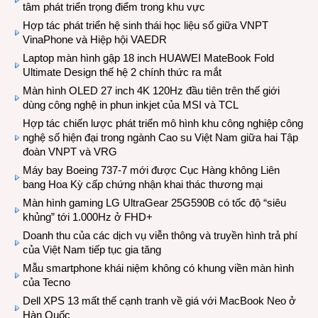
tâm phát triển trọng điểm trong khu vực
Hợp tác phát triển hệ sinh thái học liệu số giữa VNPT
VinaPhone và Hiệp hội VAEDR
Laptop màn hình gập 18 inch HUAWEI MateBook Fold
Ultimate Design thế hệ 2 chính thức ra mắt
Màn hình OLED 27 inch 4K 120Hz đầu tiên trên thế giới
dùng công nghệ in phun inkjet của MSI và TCL
Hợp tác chiến lược phát triển mô hình khu công nghiệp công
nghệ số hiện đại trong ngành Cao su Việt Nam giữa hai Tập
đoàn VNPT và VRG
Máy bay Boeing 737-7 mới được Cục Hàng không Liên
bang Hoa Kỳ cấp chứng nhận khai thác thương mại
Màn hình gaming LG UltraGear 25G590B có tốc độ “siêu
khủng” tới 1.000Hz ở FHD+
Doanh thu của các dịch vụ viễn thông và truyền hình trả phí
của Việt Nam tiếp tục gia tăng
Mẫu smartphone khái niệm không có khung viền màn hình
của Tecno
Dell XPS 13 mất thế cạnh tranh về giá với MacBook Neo ở
Hàn Quốc