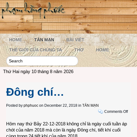
HOME
TẢN MẠN
BÀI VIẾT
THẾ GIỚI CỦA CHÚNG TA
THƠ
HOME
Thứ Hai ngày 10 tháng 8 năm 2026
Đông chí…
Posted by
phphuoc
on December 22, 2018 in
TẢN MẠN
on
Comments Off
Đông
Hôm nay thứ Bảy 22-12-2018 không chỉ là ngày cuối tuần áp
chí…
chót của năm 2018 mà còn là ngày Đông chí, tiết khí cuối
cùng trong 24 tiết khí của năm 2018.