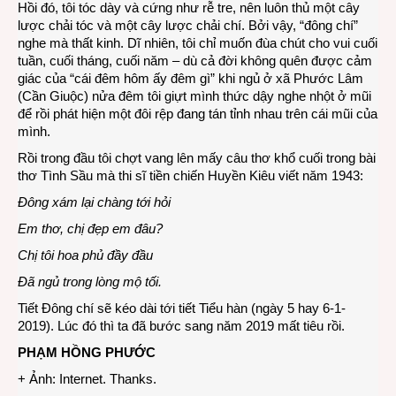
Hồi đó, tôi tóc dày và cứng như rễ tre, nên luôn thủ một cây
lược chải tóc và một cây lược chải chí. Bởi vậy, “đông chí”
nghe mà thất kinh. Dĩ nhiên, tôi chỉ muốn đùa chút cho vui cuối
tuần, cuối tháng, cuối năm – dù cả đời không quên được cảm
giác của “cái đêm hôm ấy đêm gì” khi ngủ ở xã Phước Lâm
(Cần Giuộc) nửa đêm tôi giựt mình thức dậy nghe nhột ở mũi
để rồi phát hiện một đôi rệp đang tán tỉnh nhau trên cái mũi của
mình.
Rồi trong đầu tôi chợt vang lên mấy câu thơ khổ cuối trong bài
thơ Tình Sầu mà thi sĩ tiền chiến Huyền Kiêu viết năm 1943:
Đông xám lại chàng tới hỏi
Em thơ, chị đẹp em đâu?
Chị tôi hoa phủ đầy đầu
Đã ngủ trong lòng mộ tối.
Tiết Đông chí sẽ kéo dài tới tiết Tiểu hàn (ngày 5 hay 6-1-
2019). Lúc đó thì ta đã bước sang năm 2019 mất tiêu rồi.
PHẠM HỒNG PHƯỚC
+ Ảnh: Internet. Thanks.