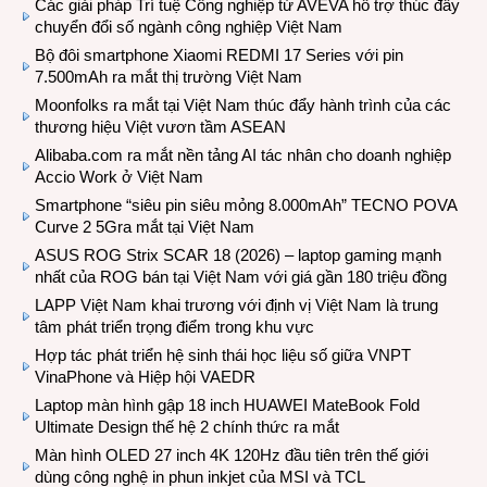
Các giải pháp Trí tuệ Công nghiệp từ AVEVA hỗ trợ thúc đẩy
chuyển đổi số ngành công nghiệp Việt Nam
Bộ đôi smartphone Xiaomi REDMI 17 Series với pin
7.500mAh ra mắt thị trường Việt Nam
Moonfolks ra mắt tại Việt Nam thúc đẩy hành trình của các
thương hiệu Việt vươn tầm ASEAN
Alibaba.com ra mắt nền tảng AI tác nhân cho doanh nghiệp
Accio Work ở Việt Nam
Smartphone “siêu pin siêu mỏng 8.000mAh” TECNO POVA
Curve 2 5Gra mắt tại Việt Nam
ASUS ROG Strix SCAR 18 (2026) – laptop gaming mạnh
nhất của ROG bán tại Việt Nam với giá gần 180 triệu đồng
LAPP Việt Nam khai trương với định vị Việt Nam là trung
tâm phát triển trọng điểm trong khu vực
Hợp tác phát triển hệ sinh thái học liệu số giữa VNPT
VinaPhone và Hiệp hội VAEDR
Laptop màn hình gập 18 inch HUAWEI MateBook Fold
Ultimate Design thế hệ 2 chính thức ra mắt
Màn hình OLED 27 inch 4K 120Hz đầu tiên trên thế giới
dùng công nghệ in phun inkjet của MSI và TCL