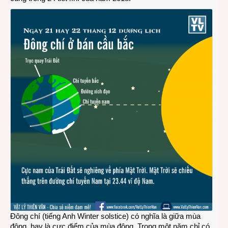
Đông chí (tiếng Anh Winter solstice) có nghĩa là giữa mùa
đông, hay là cực điểm của mùa đông. Trong một năm chỉ có