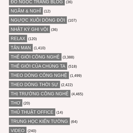
ĐỖ NGỌC TRANG BLOG
(36)
NGẪM & NGHĨ
(12)
NGƯỢC XUÔI DÒNG ĐỜI
(107)
NHẬT KÝ GHI VỘI
(36)
RELAX
(120)
TẢN MẠN
(1,410)
THẾ GIỚI CÔNG NGHỆ
(3,388)
THẾ GIỚI CỦA CHÚNG TA
(518)
THEO DÒNG CÔNG NGHỆ
(1,499)
THEO DÒNG THỜI SỰ
(2,422)
THỊ TRƯỜNG CÔNG NGHỆ
(4,465)
THƠ
(20)
THỦ THUẬT OFFICE
(14)
TRUNG HỌC KIẾN TƯỜNG
(64)
VIDEO
(240)