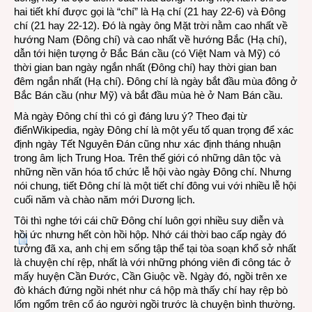
hai tiết khí được gọi là “chí” là Hạ chí (21 hay 22-6) và Đông
chí (21 hay 22-12). Đó là ngày ông Mặt trời nằm cao nhất về
hướng Nam (Đông chí) và cao nhất về hướng Bắc (Hạ chí),
dẫn tới hiện tượng ở Bắc Bán cầu (có Việt Nam và Mỹ) có
thời gian ban ngày ngắn nhất (Đông chí) hay thời gian ban
đêm ngắn nhất (Hạ chí). Đông chí là ngày bắt đầu mùa đông ở
Bắc Bán cầu (như Mỹ) và bắt đầu mùa hè ở Nam Bán cầu.
Mà ngày Đông chí thì có gì đáng lưu ý? Theo đại từ
điểnWikipedia, ngày Đông chí là một yếu tố quan trọng để xác
định ngày Tết Nguyên Đán cũng như xác định tháng nhuận
trong âm lịch Trung Hoa. Trên thế giới có những dân tộc và
những nền văn hóa tổ chức lễ hội vào ngày Đông chí. Nhưng
nói chung, tiết Đông chí là một tiết chí đông vui với nhiều lễ hội
cuối năm và chào năm mới Dương lịch.
Tôi thì nghe tới cái chữ Đông chí luôn gợi nhiều suy diễn và
hồi ức nhưng hết còn hồi hộp. Nhớ cái thời bao cấp ngày đó
tưởng đã xa, anh chị em sống tập thể tại tòa soạn khổ sở nhất
là chuyện chí rệp, nhất là với những phóng viên đi công tác ở
mấy huyện Cần Đước, Cần Giuộc về. Ngày đó, ngồi trên xe
đò khách đứng ngồi nhét như cá hộp mà thấy chí hay rệp bò
lổm ngổm trên cổ áo người ngồi trước là chuyện bình thường.