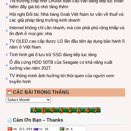
Thị trường chip nhớ DRAM toàn cầu vẫn đang tiếp tục khan
hiếm đẩy giá bộ nhớ tăng thêm
Hội nghị Đối tác Nhà hàng Grab Việt Nam tư vấn về thuế và
các giải pháp tăng trưởng kinh doanh
Internet không chỉ cần nhanh, mà còn phải phủ rộng khắp và
ổn định ở mọi góc nhà
TV OLED cao cấp được LG lần đầu tiên áp dụng bảo hành 5
năm ở Việt Nam
Tình hình giá ổ lưu trữ SSD đang tiếp tục tăng
Ổ đĩa cứng HDD 50TB của Seagate có khả năng xuất
xưởng vào năm 2027
TV thông minh ảnh hưởng tới thói quen của người xem
truyền hình
CÁC BÀI TRONG THÁNG
CÁC
BÀI
TRONG
THÁNG
Cảm Ơn Bạn – Thanks