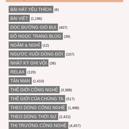
BÀI HÁT YÊU THÍCH
(6)
BÀI VIẾT
(1,196)
DỌC ĐƯỜNG GIÓ BỤI
(407)
ĐỖ NGỌC TRANG BLOG
(36)
NGẪM & NGHĨ
(12)
NGƯỢC XUÔI DÒNG ĐỜI
(107)
NHẬT KÝ GHI VỘI
(36)
RELAX
(120)
TẢN MẠN
(1,410)
THẾ GIỚI CÔNG NGHỆ
(3,388)
THẾ GIỚI CỦA CHÚNG TA
(517)
THEO DÒNG CÔNG NGHỆ
(1,498)
THEO DÒNG THỜI SỰ
(2,422)
THỊ TRƯỜNG CÔNG NGHỆ
(4,457)