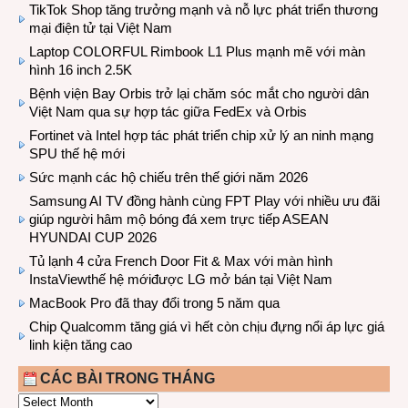
TikTok Shop tăng trưởng mạnh và nỗ lực phát triển thương
mại điện tử tại Việt Nam
Laptop COLORFUL Rimbook L1 Plus mạnh mẽ với màn
hình 16 inch 2.5K
Bệnh viện Bay Orbis trở lại chăm sóc mắt cho người dân
Việt Nam qua sự hợp tác giữa FedEx và Orbis
Fortinet và Intel hợp tác phát triển chip xử lý an ninh mạng
SPU thế hệ mới
Sức mạnh các hộ chiếu trên thế giới năm 2026
Samsung AI TV đồng hành cùng FPT Play với nhiều ưu đãi
giúp người hâm mộ bóng đá xem trực tiếp ASEAN
HYUNDAI CUP 2026
Tủ lạnh 4 cửa French Door Fit & Max với màn hình
InstaViewthế hệ mớiđược LG mở bán tại Việt Nam
MacBook Pro đã thay đổi trong 5 năm qua
Chip Qualcomm tăng giá vì hết còn chịu đựng nổi áp lực giá
linh kiện tăng cao
CÁC BÀI TRONG THÁNG
CÁC