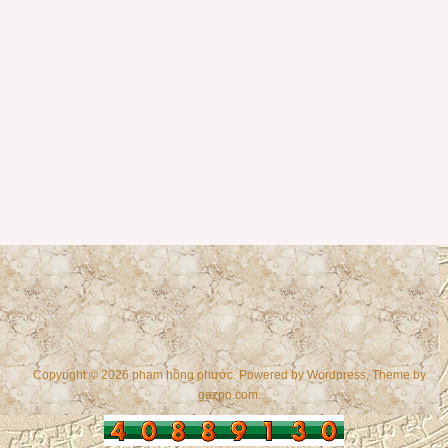
Copyright © 2026 phạm hồng phước. Powered by
Wordpress
, Theme by
gazpo.com
.