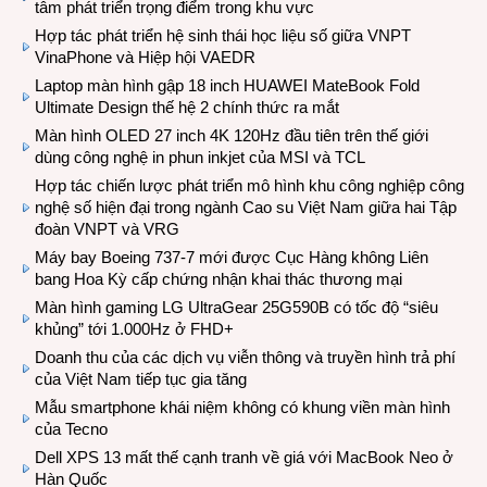
tâm phát triển trọng điểm trong khu vực
Hợp tác phát triển hệ sinh thái học liệu số giữa VNPT
VinaPhone và Hiệp hội VAEDR
Laptop màn hình gập 18 inch HUAWEI MateBook Fold
Ultimate Design thế hệ 2 chính thức ra mắt
Màn hình OLED 27 inch 4K 120Hz đầu tiên trên thế giới
dùng công nghệ in phun inkjet của MSI và TCL
Hợp tác chiến lược phát triển mô hình khu công nghiệp công
nghệ số hiện đại trong ngành Cao su Việt Nam giữa hai Tập
đoàn VNPT và VRG
Máy bay Boeing 737-7 mới được Cục Hàng không Liên
bang Hoa Kỳ cấp chứng nhận khai thác thương mại
Màn hình gaming LG UltraGear 25G590B có tốc độ “siêu
khủng” tới 1.000Hz ở FHD+
Doanh thu của các dịch vụ viễn thông và truyền hình trả phí
của Việt Nam tiếp tục gia tăng
Mẫu smartphone khái niệm không có khung viền màn hình
của Tecno
Dell XPS 13 mất thế cạnh tranh về giá với MacBook Neo ở
Hàn Quốc