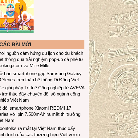
CÁC BÀI MỚI
hơi nguồn cảm hứng du lịch cho du khách
ệt thông qua trải nghiệm pop-up cà phê từ
oking.com và Mille Mille
ở bán smartphone gập Samsung Galaxy
 Series trên toàn hệ thống Di Động Việt
c giải pháp Trí tuệ Công nghiệp từ AVEVA
 trợ thúc đẩy chuyển đổi số ngành công
ghiệp Việt Nam
ộ đôi smartphone Xiaomi REDMI 17
ries với pin 7.500mAh ra mắt thị trường
iệt Nam
onfolks ra mắt tại Việt Nam thúc đẩy
nh trình của các thương hiệu Việt vươn