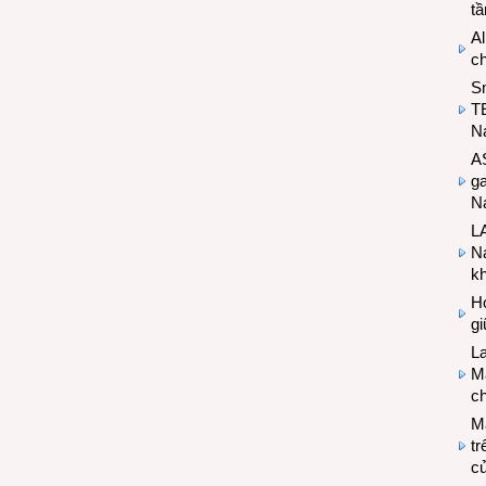
t
Al
c
S
T
N
A
g
Na
LA
Na
k
Hợ
g
L
Ma
ch
M
tr
c