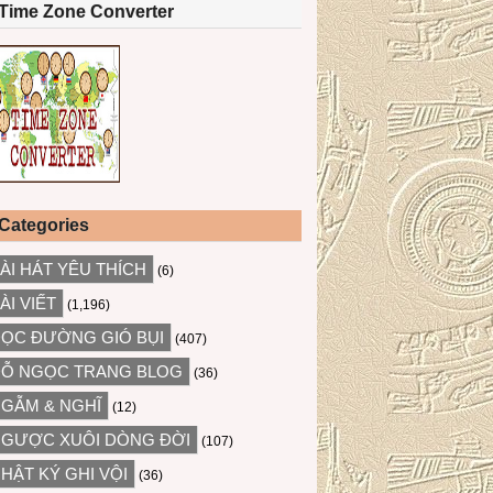
Time Zone Converter
Categories
ÀI HÁT YÊU THÍCH
(6)
ÀI VIẾT
(1,196)
ỌC ĐƯỜNG GIÓ BỤI
(407)
Ỗ NGỌC TRANG BLOG
(36)
GẪM & NGHĨ
(12)
GƯỢC XUÔI DÒNG ĐỜI
(107)
HẬT KÝ GHI VỘI
(36)