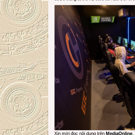
Xin mời đọc nội dung trên
MediaOnline
.