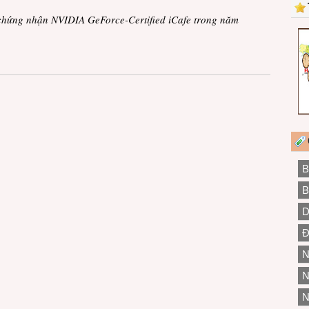
chứng nhận NVIDIA GeForce-Certified iCafe trong năm
B
B
D
Đ
N
N
N