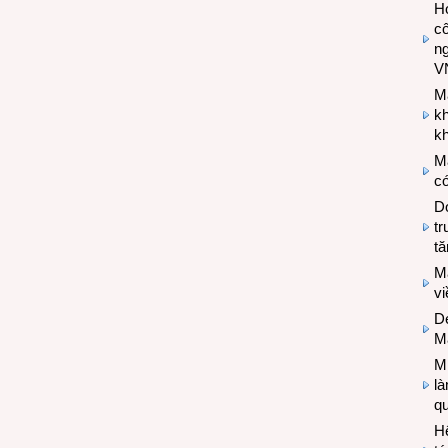
Hợ
cô
n
V
M
k
kh
M
có
Do
tr
tă
M
v
De
M
Mi
l
q
H