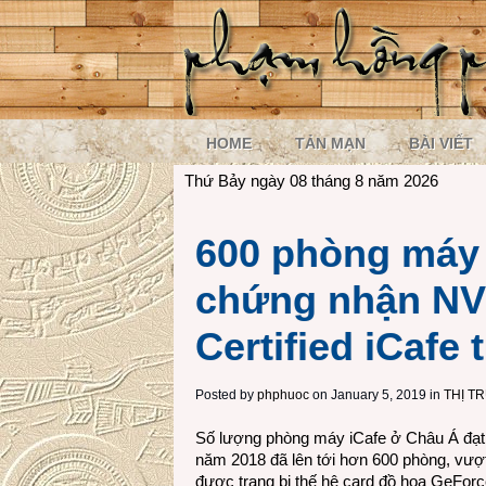
HOME
TẢN MẠN
BÀI VIẾT
Thứ Bảy ngày 08 tháng 8 năm 2026
600 phòng máy 
chứng nhận NV
Certified iCafe
Posted by
phphuoc
on January 5, 2019 in
THỊ T
Số lượng phòng máy iCafe ở Châu Á đạt
năm 2018 đã lên tới hơn 600 phòng, vượ
được trang bị thế hệ card đồ họa GeFor