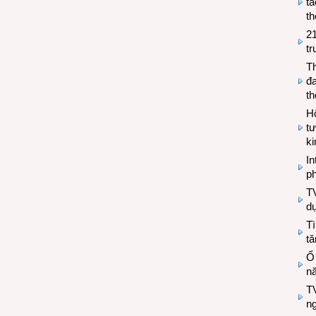
tá
th
2
tr
T
đa
t
Hộ
tư
k
In
ph
T
d
Tì
tă
Ổ
n
TV
n