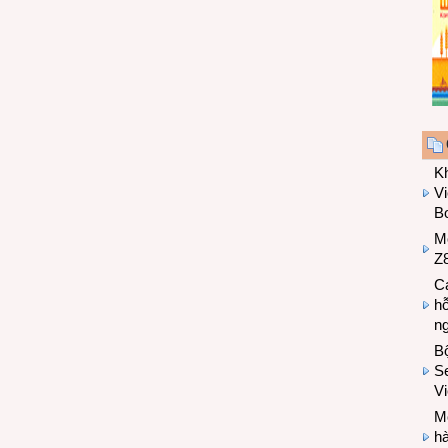
K
Vi
Bo
M
Z8
Cá
hỗ
n
B
Se
V
Mo
hà