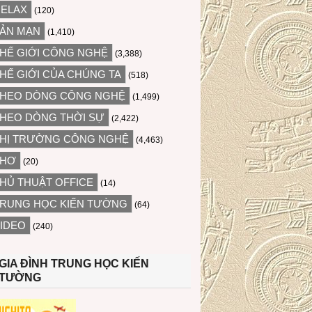
ELAX
(120)
ẢN MẠN
(1,410)
HẾ GIỚI CÔNG NGHỆ
(3,388)
HẾ GIỚI CỦA CHÚNG TA
(518)
HEO DÒNG CÔNG NGHỆ
(1,499)
HEO DÒNG THỜI SỰ
(2,422)
HỊ TRƯỜNG CÔNG NGHỆ
(4,463)
THƠ
(20)
HỦ THUẬT OFFICE
(14)
RUNG HỌC KIẾN TƯỜNG
(64)
IDEO
(240)
GIA ĐÌNH TRUNG HỌC KIẾN
TƯỜNG