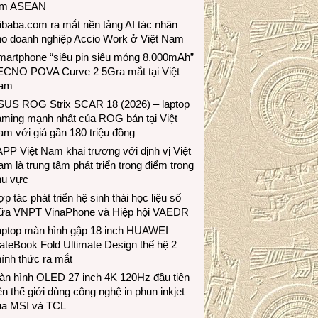
ầm ASEAN
ibaba.com ra mắt nền tảng AI tác nhân
ho doanh nghiệp Accio Work ở Việt Nam
martphone “siêu pin siêu mỏng 8.000mAh”
ECNO POVA Curve 2 5Gra mắt tại Việt
am
SUS ROG Strix SCAR 18 (2026) – laptop
aming mạnh nhất của ROG bán tại Việt
m với giá gần 180 triệu đồng
PP Việt Nam khai trương với định vị Việt
m là trung tâm phát triển trọng điểm trong
hu vực
p tác phát triển hệ sinh thái học liệu số
iữa VNPT VinaPhone và Hiệp hội VAEDR
aptop màn hình gập 18 inch HUAWEI
teBook Fold Ultimate Design thế hệ 2
ính thức ra mắt
àn hình OLED 27 inch 4K 120Hz đầu tiên
ên thế giới dùng công nghệ in phun inkjet
ủa MSI và TCL