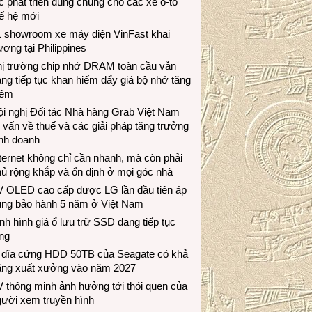
c phát triển dùng chung cho các xe ô-tô
ế hệ mới
1 showroom xe máy điện VinFast khai
ương tại Philippines
hị trường chip nhớ DRAM toàn cầu vẫn
ng tiếp tục khan hiếm đẩy giá bộ nhớ tăng
hêm
i nghị Đối tác Nhà hàng Grab Việt Nam
 vấn về thuế và các giải pháp tăng trưởng
inh doanh
ternet không chỉ cần nhanh, mà còn phải
ủ rộng khắp và ổn định ở mọi góc nhà
V OLED cao cấp được LG lần đầu tiên áp
ụng bảo hành 5 năm ở Việt Nam
nh hình giá ổ lưu trữ SSD đang tiếp tục
ng
 đĩa cứng HDD 50TB của Seagate có khả
ăng xuất xưởng vào năm 2027
 thông minh ảnh hưởng tới thói quen của
gười xem truyền hình