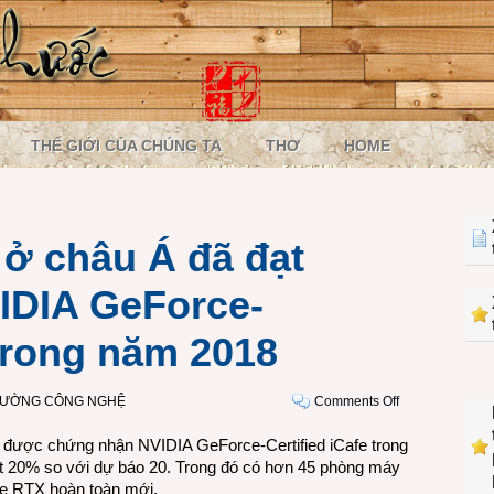
THẾ GIỚI CỦA CHÚNG TA
THƠ
HOME
ở châu Á đã đạt
IDIA GeForce-
 trong năm 2018
on
RƯỜNG CÔNG NGHỆ
Comments Off
600
 được chứng nhận NVIDIA GeForce-Certified iCafe trong
phòng
t 20% so với dự báo 20. Trong đó có hơn 45 phòng máy
máy
ce RTX hoàn toàn mới.
ở