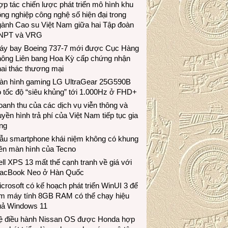
p tác chiến lược phát triển mô hình khu
ng nghiệp công nghệ số hiện đại trong
gành Cao su Việt Nam giữa hai Tập đoàn
NPT và VRG
áy bay Boeing 737-7 mới được Cục Hàng
hông Liên bang Hoa Kỳ cấp chứng nhận
ai thác thương mại
àn hình gaming LG UltraGear 25G590B
 tốc độ “siêu khủng” tới 1.000Hz ở FHD+
anh thu của các dịch vụ viễn thông và
uyền hình trả phí của Việt Nam tiếp tục gia
ng
ẫu smartphone khái niệm không có khung
iền màn hình của Tecno
ll XPS 13 mất thế cạnh tranh về giá với
acBook Neo ở Hàn Quốc
crosoft có kế hoạch phát triển WinUI 3 để
àm máy tính 8GB RAM có thể chạy hiệu
uả Windows 11
ệ điều hành Nissan OS được Honda hợp