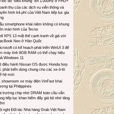
 tốc độ “siêu khủng” tới 1.000Hz ở FHD+
anh thu của các dịch vụ viễn thông và
uyền hình trả phí của Việt Nam tiếp tục gia
ng
ẫu smartphone khái niệm không có khung
iền màn hình của Tecno
ll XPS 13 mất thế cạnh tranh về giá với
acBook Neo ở Hàn Quốc
crosoft có kế hoạch phát triển WinUI 3 để
àm máy tính 8GB RAM có thể chạy hiệu
uả Windows 11
ệ điều hành Nissan OS được Honda hợp
c phát triển dùng chung cho các xe ô-tô
ế hệ mới
1 showroom xe máy điện VinFast khai
ương tại Philippines
hị trường chip nhớ DRAM toàn cầu vẫn
ng tiếp tục khan hiếm đẩy giá bộ nhớ tăng
hêm
i nghị Đối tác Nhà hàng Grab Việt Nam