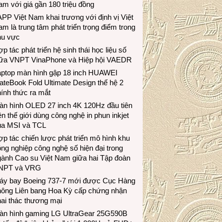
m với giá gần 180 triệu đồng
PP Việt Nam khai trương với định vị Việt
m là trung tâm phát triển trọng điểm trong
hu vực
p tác phát triển hệ sinh thái học liệu số
iữa VNPT VinaPhone và Hiệp hội VAEDR
aptop màn hình gập 18 inch HUAWEI
teBook Fold Ultimate Design thế hệ 2
ính thức ra mắt
àn hình OLED 27 inch 4K 120Hz đầu tiên
ên thế giới dùng công nghệ in phun inkjet
ủa MSI và TCL
p tác chiến lược phát triển mô hình khu
ng nghiệp công nghệ số hiện đại trong
gành Cao su Việt Nam giữa hai Tập đoàn
NPT và VRG
áy bay Boeing 737-7 mới được Cục Hàng
hông Liên bang Hoa Kỳ cấp chứng nhận
ai thác thương mại
àn hình gaming LG UltraGear 25G590B