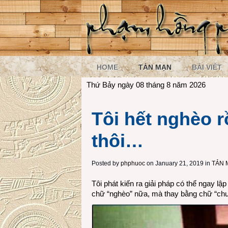
HOME
TẢN MẠN
BÀI VIẾT
Thứ Bảy ngày 08 tháng 8 năm 2026
Tôi hết nghèo r
thôi…
Posted by
phphuoc
on January 21, 2019 in
TẢN 
Tôi phát kiến ra giải pháp có thể ngay lậ
chữ “nghèo” nữa, mà thay bằng chữ “chư