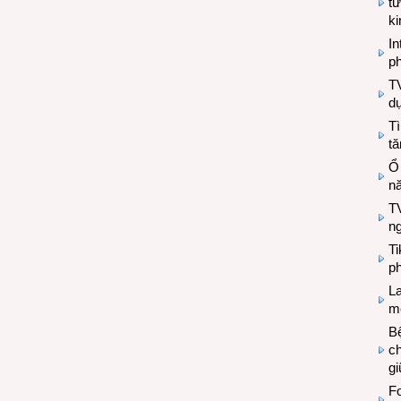
tư
k
In
ph
T
d
Tì
tă
Ổ
n
TV
n
T
ph
L
mẽ
Bệ
c
g
Fo