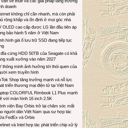
 vấn về thuế và các giải pháp tăng trưởng
inh doanh
ternet không chỉ cần nhanh, mà còn phải
ủ rộng khắp và ổn định ở mọi góc nhà
V OLED cao cấp được LG lần đầu tiên áp
ụng bảo hành 5 năm ở Việt Nam
nh hình giá ổ lưu trữ SSD đang tiếp tục
ng
 đĩa cứng HDD 50TB của Seagate có khả
ăng xuất xưởng vào năm 2027
 thông minh ảnh hưởng tới thói quen của
gười xem truyền hình
ikTok Shop tăng trưởng mạnh và nỗ lực
át triển thương mại điện tử tại Việt Nam
aptop COLORFUL Rimbook L1 Plus mạnh
 với màn hình 16 inch 2.5K
nh viện Bay Orbis trở lại chăm sóc mắt
ho người dân Việt Nam qua sự hợp tác
iữa FedEx và Orbis
rtinet và Intel hợp tác phát triển chip xử lý