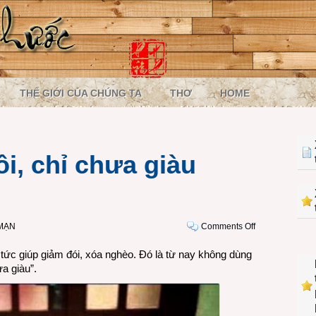
THẾ GIỚI CỦA CHÚNG TA
THƠ
HOME
ồi, chỉ chưa giàu
on
MẠN
Comments Off
Tôi
p tức giúp giảm đói, xóa nghèo. Đó là từ nay không dùng
hết
a giàu”.
nghèo
rồi,
chỉ
chưa