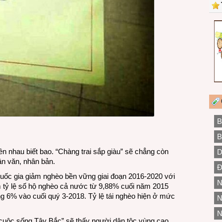
B
B
ên nhau biết bao. “Chàng trai sắp giàu” sẽ chẳng còn
D
ân văn, nhân bản.
Đ
quốc gia giảm nghèo bền vững giai đoạn 2016-2020 với
N
ảm tỷ lệ số hộ nghèo cả nước từ 9,88% cuối năm 2015
 6% vào cuối quý 3-2018. Tỷ lệ tái nghèo hiện ở mức
N
N
cuộc sống Tây Bắc” sẽ thấy người dân tộc vùng cao