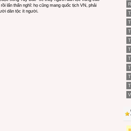
R
rồi lẩn thẩn nghĩ: họ cũng mang quốc tịch VN, phải
ời dân tộc ít người.
T
T
T
T
T
T
T
T
V