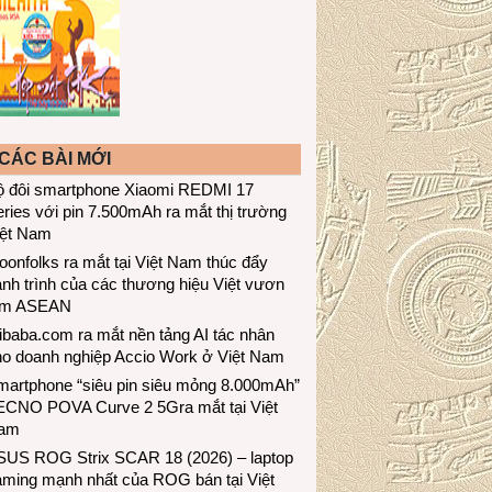
CÁC BÀI MỚI
ộ đôi smartphone Xiaomi REDMI 17
ries với pin 7.500mAh ra mắt thị trường
iệt Nam
onfolks ra mắt tại Việt Nam thúc đẩy
nh trình của các thương hiệu Việt vươn
ầm ASEAN
ibaba.com ra mắt nền tảng AI tác nhân
ho doanh nghiệp Accio Work ở Việt Nam
martphone “siêu pin siêu mỏng 8.000mAh”
ECNO POVA Curve 2 5Gra mắt tại Việt
am
SUS ROG Strix SCAR 18 (2026) – laptop
aming mạnh nhất của ROG bán tại Việt