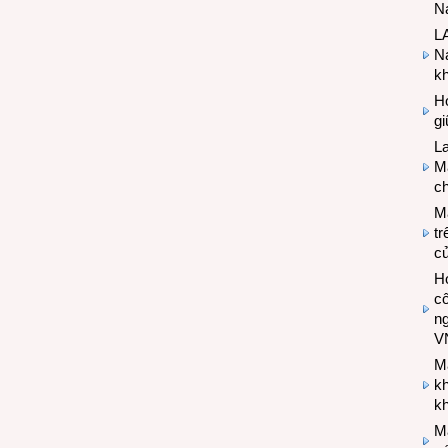
Na
LA
Na
k
Hợ
g
L
Ma
ch
M
tr
c
Hợ
cô
n
V
M
k
kh
M