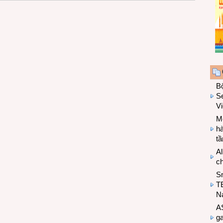
B
Se
V
Mo
hà
t
Al
c
S
T
N
A
g