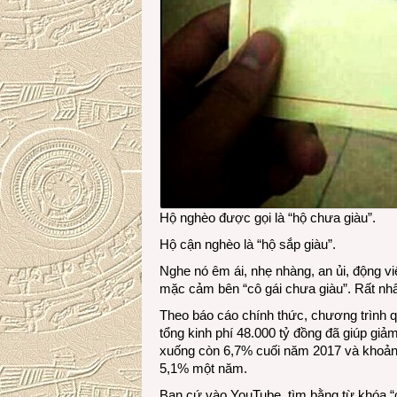
Hộ nghèo được gọi là “hộ chưa giàu”.
Hộ cận nghèo là “hộ sắp giàu”.
Nghe nó êm ái, nhẹ nhàng, an ủi, động vi
mặc cảm bên “cô gái chưa giàu”. Rất nh
Theo báo cáo chính thức, chương trình 
tổng kinh phí 48.000 tỷ đồng đã giúp gi
xuống còn 6,7% cuối năm 2017 và khoảng
5,1% một năm.
Bạn cứ vào YouTube, tìm bằng từ khóa “