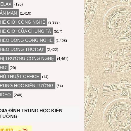
ELAX
(120)
ẢN MẠN
(1,410)
HẾ GIỚI CÔNG NGHỆ
(3,388)
HẾ GIỚI CỦA CHÚNG TA
(517)
HEO DÒNG CÔNG NGHỆ
(1,498)
HEO DÒNG THỜI SỰ
(2,422)
HỊ TRƯỜNG CÔNG NGHỆ
(4,461)
THƠ
(20)
HỦ THUẬT OFFICE
(14)
RUNG HỌC KIẾN TƯỜNG
(64)
IDEO
(240)
GIA ĐÌNH TRUNG HỌC KIẾN
TƯỜNG