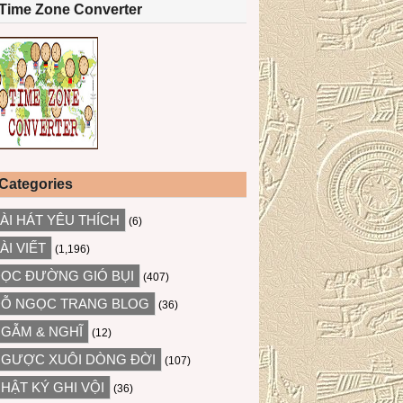
Time Zone Converter
Categories
ÀI HÁT YÊU THÍCH
(6)
ÀI VIẾT
(1,196)
ỌC ĐƯỜNG GIÓ BỤI
(407)
Ỗ NGỌC TRANG BLOG
(36)
GẪM & NGHĨ
(12)
GƯỢC XUÔI DÒNG ĐỜI
(107)
HẬT KÝ GHI VỘI
(36)