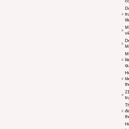
có
Do
tr
tă
M
v
De
M
Mi
l
q
H
tá
th
2
tr
T
đa
t
Hộ