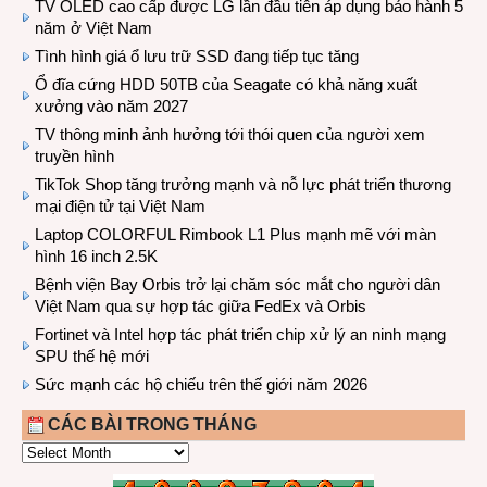
TV OLED cao cấp được LG lần đầu tiên áp dụng bảo hành 5
năm ở Việt Nam
Tình hình giá ổ lưu trữ SSD đang tiếp tục tăng
Ổ đĩa cứng HDD 50TB của Seagate có khả năng xuất
xưởng vào năm 2027
TV thông minh ảnh hưởng tới thói quen của người xem
truyền hình
TikTok Shop tăng trưởng mạnh và nỗ lực phát triển thương
mại điện tử tại Việt Nam
Laptop COLORFUL Rimbook L1 Plus mạnh mẽ với màn
hình 16 inch 2.5K
Bệnh viện Bay Orbis trở lại chăm sóc mắt cho người dân
Việt Nam qua sự hợp tác giữa FedEx và Orbis
Fortinet và Intel hợp tác phát triển chip xử lý an ninh mạng
SPU thế hệ mới
Sức mạnh các hộ chiếu trên thế giới năm 2026
CÁC BÀI TRONG THÁNG
CÁC
BÀI