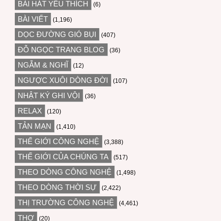
BÀI HÁT YÊU THÍCH
(6)
BÀI VIẾT
(1,196)
DỌC ĐƯỜNG GIÓ BỤI
(407)
ĐỖ NGỌC TRANG BLOG
(36)
NGẪM & NGHĨ
(12)
NGƯỢC XUÔI DÒNG ĐỜI
(107)
NHẬT KÝ GHI VỘI
(36)
RELAX
(120)
TẢN MẠN
(1,410)
THẾ GIỚI CÔNG NGHỆ
(3,388)
THẾ GIỚI CỦA CHÚNG TA
(517)
THEO DÒNG CÔNG NGHỆ
(1,498)
THEO DÒNG THỜI SỰ
(2,422)
THỊ TRƯỜNG CÔNG NGHỆ
(4,461)
THƠ
(20)