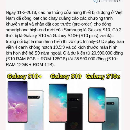
on
Comments Off
Bắt
Ngày 11-2-2019, các hệ thống cửa hàng thiết bị di động ở Việt
đầu
Nam đã đồng loạt cho chạy quảng cáo các chương trình
cho
khuyến mại và nhận đặt cọc trước (pre-order) cho dòng
đặt
smartphone high-end mới của Samsung là Galaxy S10. Có 2
trước
thiết bị là Galaxy S10 và Galaxy S10+ (S10 plus) với đặc
dòng
trưng nổi bật là màn hình hiển thị vô cực Infinity-O Display tràn
Sams
viền 4 cạnh không notch 19.5:9 và có kích thước màn hình
Gala
lớn hơn thế hệ S9 năm ngoái. Giá dự kiến từ 20.990.000 đồng
S10
(S10 RAM 8GB + ROM 128GB) tới 35.990.000 đồng (S10+
serie
RAM 12GB + ROM 1TB).
ở
Việt
Nam