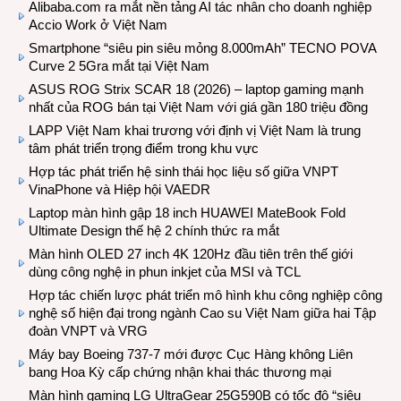
Alibaba.com ra mắt nền tảng AI tác nhân cho doanh nghiệp
Accio Work ở Việt Nam
Smartphone “siêu pin siêu mỏng 8.000mAh” TECNO POVA
Curve 2 5Gra mắt tại Việt Nam
ASUS ROG Strix SCAR 18 (2026) – laptop gaming mạnh
nhất của ROG bán tại Việt Nam với giá gần 180 triệu đồng
LAPP Việt Nam khai trương với định vị Việt Nam là trung
tâm phát triển trọng điểm trong khu vực
Hợp tác phát triển hệ sinh thái học liệu số giữa VNPT
VinaPhone và Hiệp hội VAEDR
Laptop màn hình gập 18 inch HUAWEI MateBook Fold
Ultimate Design thế hệ 2 chính thức ra mắt
Màn hình OLED 27 inch 4K 120Hz đầu tiên trên thế giới
dùng công nghệ in phun inkjet của MSI và TCL
Hợp tác chiến lược phát triển mô hình khu công nghiệp công
nghệ số hiện đại trong ngành Cao su Việt Nam giữa hai Tập
đoàn VNPT và VRG
Máy bay Boeing 737-7 mới được Cục Hàng không Liên
bang Hoa Kỳ cấp chứng nhận khai thác thương mại
Màn hình gaming LG UltraGear 25G590B có tốc độ “siêu