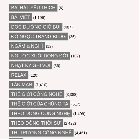
BÀI HÁT YÊU THÍCH
(6)
BÀI VIẾT
(1,196)
DỌC ĐƯỜNG GIÓ BỤI
(407)
ĐỖ NGỌC TRANG BLOG
(36)
NGẪM & NGHĨ
(12)
NGƯỢC XUÔI DÒNG ĐỜI
(107)
NHẬT KÝ GHI VỘI
(36)
RELAX
(120)
TẢN MẠN
(1,410)
THẾ GIỚI CÔNG NGHỆ
(3,388)
THẾ GIỚI CỦA CHÚNG TA
(517)
THEO DÒNG CÔNG NGHỆ
(1,499)
THEO DÒNG THỜI SỰ
(2,422)
THỊ TRƯỜNG CÔNG NGHỆ
(4,461)