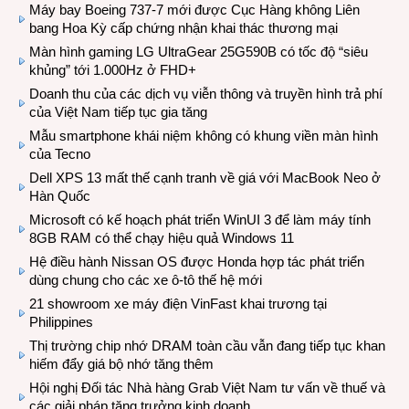
Máy bay Boeing 737-7 mới được Cục Hàng không Liên
bang Hoa Kỳ cấp chứng nhận khai thác thương mại
Màn hình gaming LG UltraGear 25G590B có tốc độ “siêu
khủng” tới 1.000Hz ở FHD+
Doanh thu của các dịch vụ viễn thông và truyền hình trả phí
của Việt Nam tiếp tục gia tăng
Mẫu smartphone khái niệm không có khung viền màn hình
của Tecno
Dell XPS 13 mất thế cạnh tranh về giá với MacBook Neo ở
Hàn Quốc
Microsoft có kế hoạch phát triển WinUI 3 để làm máy tính
8GB RAM có thể chạy hiệu quả Windows 11
Hệ điều hành Nissan OS được Honda hợp tác phát triển
dùng chung cho các xe ô-tô thế hệ mới
21 showroom xe máy điện VinFast khai trương tại
Philippines
Thị trường chip nhớ DRAM toàn cầu vẫn đang tiếp tục khan
hiếm đẩy giá bộ nhớ tăng thêm
Hội nghị Đối tác Nhà hàng Grab Việt Nam tư vấn về thuế và
các giải pháp tăng trưởng kinh doanh