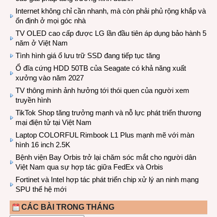
Internet không chỉ cần nhanh, mà còn phải phủ rộng khắp và
ổn định ở mọi góc nhà
TV OLED cao cấp được LG lần đầu tiên áp dụng bảo hành 5
năm ở Việt Nam
Tình hình giá ổ lưu trữ SSD đang tiếp tục tăng
Ổ đĩa cứng HDD 50TB của Seagate có khả năng xuất
xưởng vào năm 2027
TV thông minh ảnh hưởng tới thói quen của người xem
truyền hình
TikTok Shop tăng trưởng mạnh và nỗ lực phát triển thương
mại điện tử tại Việt Nam
Laptop COLORFUL Rimbook L1 Plus mạnh mẽ với màn
hình 16 inch 2.5K
Bệnh viện Bay Orbis trở lại chăm sóc mắt cho người dân
Việt Nam qua sự hợp tác giữa FedEx và Orbis
Fortinet và Intel hợp tác phát triển chip xử lý an ninh mạng
SPU thế hệ mới
CÁC BÀI TRONG THÁNG