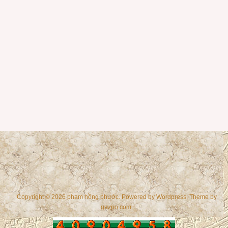
Copyright © 2026 phạm hồng phước. Powered by
Wordpress
, Theme by
gazpo.com
.