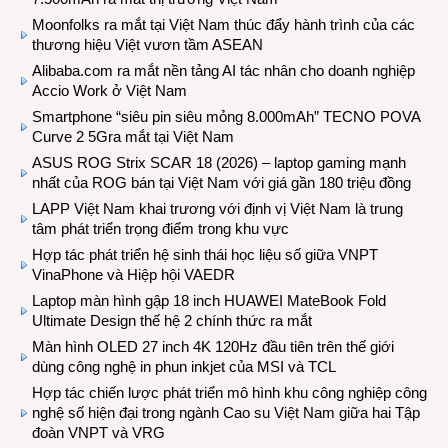
Moonfolks ra mắt tại Việt Nam thúc đẩy hành trình của các
thương hiệu Việt vươn tầm ASEAN
Alibaba.com ra mắt nền tảng AI tác nhân cho doanh nghiệp
Accio Work ở Việt Nam
Smartphone “siêu pin siêu mỏng 8.000mAh” TECNO POVA
Curve 2 5Gra mắt tại Việt Nam
ASUS ROG Strix SCAR 18 (2026) – laptop gaming mạnh
nhất của ROG bán tại Việt Nam với giá gần 180 triệu đồng
LAPP Việt Nam khai trương với định vị Việt Nam là trung
tâm phát triển trọng điểm trong khu vực
Hợp tác phát triển hệ sinh thái học liệu số giữa VNPT
VinaPhone và Hiệp hội VAEDR
Laptop màn hình gập 18 inch HUAWEI MateBook Fold
Ultimate Design thế hệ 2 chính thức ra mắt
Màn hình OLED 27 inch 4K 120Hz đầu tiên trên thế giới
dùng công nghệ in phun inkjet của MSI và TCL
Hợp tác chiến lược phát triển mô hình khu công nghiệp công
nghệ số hiện đại trong ngành Cao su Việt Nam giữa hai Tập
đoàn VNPT và VRG