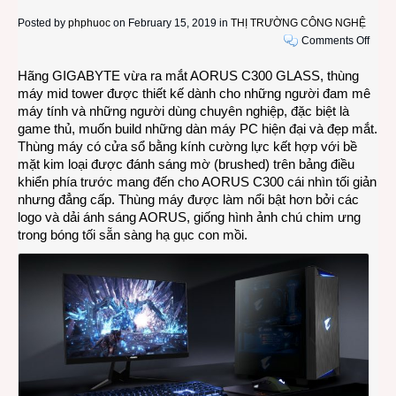
Posted by
phphuoc
on February 15, 2019 in
THỊ TRƯỜNG CÔNG NGHỆ
on
Comments Off
Thùn
Hãng GIGABYTE vừa ra mắt AORUS C300 GLASS, thùng
máy
máy mid tower được thiết kế dành cho những người đam mê
tính
máy tính và những người dùng chuyên nghiệp, đặc biệt là
high-
game thủ, muốn build những dàn máy PC hiện đại và đẹp mắt.
end
Thùng máy có cửa sổ bằng kính cường lực kết hợp với bề
GIGA
mặt kim loại được đánh sáng mờ (brushed) trên bảng điều
AOR
khiển phía trước mang đến cho AORUS C300 cái nhìn tối giản
C300
nhưng đẳng cấp. Thùng máy được làm nổi bật hơn bởi các
có
logo và dải ánh sáng AORUS, giống hình ảnh chú chim ưng
cổng
trong bóng tối sẵn sàng hạ gục con mồi.
Front
USB
3.1
Gen2