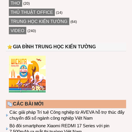
THƠ
(20)
THỦ THUẬT OFFICE
(14)
TRUNG HỌC KIẾN TƯỜNG
(64)
VIDEO
(240)
GIA ĐÌNH TRUNG HỌC KIẾN TƯỜNG
CÁC BÀI MỚI
Các giải pháp Trí tuệ Công nghiệp từ AVEVA hỗ trợ thúc đẩy
chuyển đổi số ngành công nghiệp Việt Nam
Bộ đôi smartphone Xiaomi REDMI 17 Series với pin
7.500mAh ra mắt thị trường Việt Nam