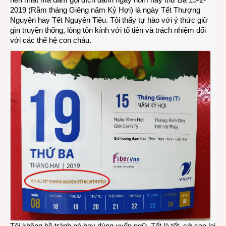
2019 (Rằm tháng Giêng năm Kỷ Hợi) là ngày Tết Thượng
hề
Nguyên hay Tết Nguyên Tiêu. Tôi thấy tự hào với ý thức giữ
hèn
gìn truyền thống, lòng tôn kính với tổ tiên và trách nhiệm đối
nhát
với các thế hệ con cháu.
Tôi không hề tránh né hay dùng uyển ngữ. Tết là tết, cớ sao lại