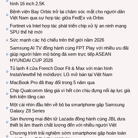
hình 16 inch 2.5K
Bệnh viện Bay Orbis trở lại chăm sóc mắt cho người dân
Việt Nam qua sự hợp tác giữa FedEx và Orbis
Fortinet và Intel hợp tác phát triển chip xử lý an ninh mạng
SPU thế hệ mới
Sức mạnh các hộ chiếu trên thế giới năm 2026
Samsung AI TV đồng hành cùng FPT Play với nhiều ưu đãi
giúp người hâm mộ bóng đá xem trực tiếp ASEAN
HYUNDAI CUP 2026
Tủ lạnh 4 cửa French Door Fit & Max với màn hình
InstaViewthế hệ mớiđược LG mở bán tại Việt Nam
MacBook Pro đã thay đổi trong 5 năm qua
Chip Qualcomm tăng giá vì hết còn chịu đựng nổi áp lực giá
linh kiện tăng cao
Một cái nhìn đầu tiên về bộ ba smartphone gập Samsung
Galaxy Z8 Series
Sàn thương mại điện tử Lazada đồng hành cùng JBL dưa
thiết bị âm thanh chất lượng đến với nhiều người Việt
Chương trình trải nghiệm sớm smartphone gập hoàn toàn