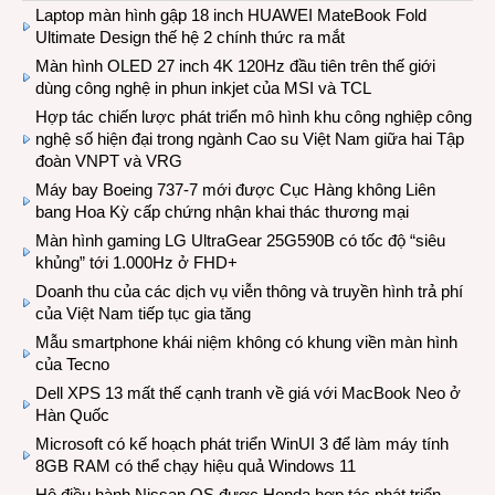
Laptop màn hình gập 18 inch HUAWEI MateBook Fold
Ultimate Design thế hệ 2 chính thức ra mắt
Màn hình OLED 27 inch 4K 120Hz đầu tiên trên thế giới
dùng công nghệ in phun inkjet của MSI và TCL
Hợp tác chiến lược phát triển mô hình khu công nghiệp công
nghệ số hiện đại trong ngành Cao su Việt Nam giữa hai Tập
đoàn VNPT và VRG
Máy bay Boeing 737-7 mới được Cục Hàng không Liên
bang Hoa Kỳ cấp chứng nhận khai thác thương mại
Màn hình gaming LG UltraGear 25G590B có tốc độ “siêu
khủng” tới 1.000Hz ở FHD+
Doanh thu của các dịch vụ viễn thông và truyền hình trả phí
của Việt Nam tiếp tục gia tăng
Mẫu smartphone khái niệm không có khung viền màn hình
của Tecno
Dell XPS 13 mất thế cạnh tranh về giá với MacBook Neo ở
Hàn Quốc
Microsoft có kế hoạch phát triển WinUI 3 để làm máy tính
8GB RAM có thể chạy hiệu quả Windows 11
Hệ điều hành Nissan OS được Honda hợp tác phát triển