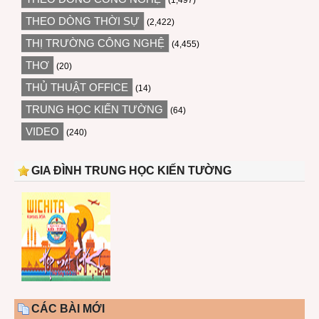
THEO DÒNG THỜI SỰ
(2,422)
THỊ TRƯỜNG CÔNG NGHỆ
(4,455)
THƠ
(20)
THỦ THUẬT OFFICE
(14)
TRUNG HỌC KIẾN TƯỜNG
(64)
VIDEO
(240)
GIA ĐÌNH TRUNG HỌC KIẾN TƯỜNG
CÁC BÀI MỚI