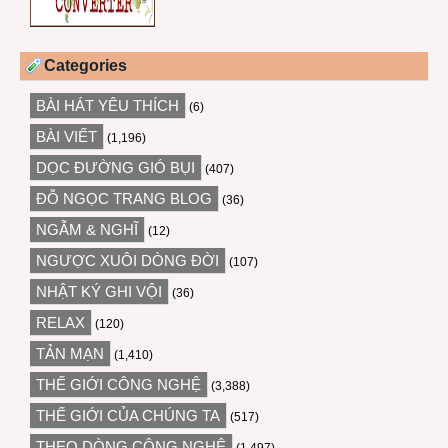
Categories
BÀI HÁT YÊU THÍCH
(6)
BÀI VIẾT
(1,196)
DỌC ĐƯỜNG GIÓ BỤI
(407)
ĐỖ NGỌC TRANG BLOG
(36)
NGẪM & NGHĨ
(12)
NGƯỢC XUÔI DÒNG ĐỜI
(107)
NHẬT KÝ GHI VỘI
(36)
RELAX
(120)
TẢN MẠN
(1,410)
THẾ GIỚI CÔNG NGHỆ
(3,388)
THẾ GIỚI CỦA CHÚNG TA
(517)
THEO DÒNG CÔNG NGHỆ
(1,497)