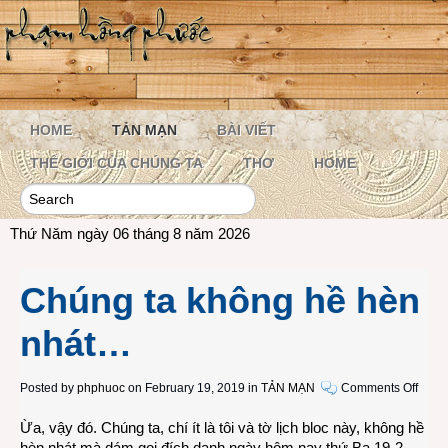
HOME
TẢN MẠN
BÀI VIẾT
THẾ GIỚI CỦA CHÚNG TA
THƠ
HOME
Thứ Năm ngày 06 tháng 8 năm 2026
Chúng ta không hề hèn
nhát…
on
Posted by
phphuoc
on February 19, 2019 in
TẢN MẠN
Comments Off
Chún
Ừa, vậy đó. Chúng ta, chí ít là tôi và tờ lịch bloc này, không hề
ta
hèn nhát mà dám gọi đích danh ngày hôm nay thứ Ba 19-2-
khôn