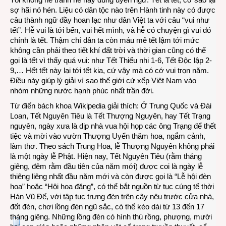
sợ hãi nó hén. Liệu có dân tộc nào trên Hành tinh này có được
câu thành ngữ đầy hoan lạc như dân Việt ta với câu “vui như
tết”. Hễ vui là tới bến, vui hết mình, và hễ có chuyện gì vui đó
chính là tết. Thậm chí dân ta còn máu mê tết lậm tới mức
không cần phải theo tiết khí đất trời và thời gian cũng có thể
gọi là tết vì thấy quá vui: như Tết Thiếu nhi 1-6, Tết Độc lập 2-
9,… Hết tết này lại tới tết kia, cứ vậy mà có cớ vui trọn năm.
Điều này giúp lý giải vì sao thế giới cứ xếp Việt Nam vào
nhóm những nước hạnh phúc nhất trần đời.
Từ điển bách khoa Wikipedia giải thích: Ở Trung Quốc và Đài
Loan, Tết Nguyên Tiêu là Tết Thượng Nguyên, hay Tết Trạng
nguyên, ngày xưa là dịp nhà vua hội họp các ông Trạng để thết
tiệc và mời vào vườn Thượng Uyển thăm hoa, ngắm cảnh,
làm thơ. Theo sách Trung Hoa, lễ Thượng Nguyên không phải
là một ngày lễ Phật. Hiện nay, Tết Nguyên Tiêu (rằm tháng
giêng, đêm rằm đầu tiên của năm mới) được coi là ngày lễ
thiêng liêng nhất đầu năm mới và còn được gọi là “Lễ hội đèn
hoa” hoặc “Hội hoa đăng”, có thể bắt nguồn từ tục cúng tế thời
Hán Vũ Đế, với tập tục trưng đèn trên cây nêu trước cửa nhà,
đốt đèn, chơi lồng đèn ngũ sắc, có thể kéo dài từ 13 đến 17
tháng giêng. Những lồng đèn có hình thù rồng, phượng, mười