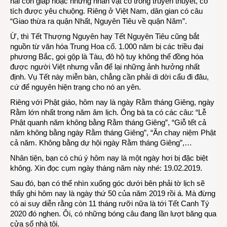
hai con giáp hoặc những nhân vật cổ trong truyền thuyết, cổ
tích được yêu chuộng. Riêng ở Việt Nam, dân gian có câu
“Giao thừa ra quận Nhất, Nguyên Tiêu về quận Năm”.
Ừ, thì Tết Thượng Nguyên hay Tết Nguyên Tiêu cũng bắt
nguồn từ văn hóa Trung Hoa cổ. 1.000 năm bị các triều đại
phương Bắc, gọi gộp là Tàu, đô hộ tuy không thể đồng hóa
được người Việt nhưng vẫn để lại những ảnh hưởng nhất
định. Vụ Tết này miễn bàn, chẳng cần phải di dời cẩu đi đâu,
cứ để nguyên hiện trạng cho nó an yên.
Riêng với Phật giáo, hôm nay là ngày Rằm tháng Giêng, ngày
Rằm lớn nhất trong năm âm lịch. Ông bà ta có các câu: “Lễ
Phật quanh năm không bằng Rằm tháng Giêng”, “Giỗ tết cả
năm không bằng ngày Rằm tháng Giêng”, “Ăn chay niệm Phật
cả năm. Không bằng dự hội ngày Rằm tháng Giêng”,…
Nhân tiện, bạn có chú ý hôm nay là một ngày hơi bị đặc biệt
không. Xin đọc cụm ngày tháng năm này nhé: 19.02.2019.
Sau đó, bạn có thể nhìn xuống góc dưới bên phải tờ lịch sẽ
thấy ghi hôm nay là ngày thứ 50 của năm 2019 rồi á. Mà đừng
có ai suy diễn rằng còn 11 tháng rưỡi nữa là tới Tết Canh Tý
2020 đó nghen. Ôi, có những bóng câu đang lần lượt băng qua
cửa sổ nhà tôi.