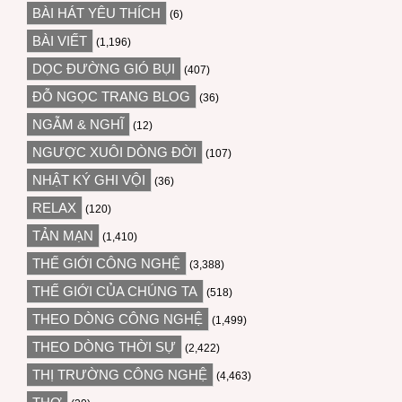
BÀI HÁT YÊU THÍCH
(6)
BÀI VIẾT
(1,196)
DỌC ĐƯỜNG GIÓ BỤI
(407)
ĐỖ NGỌC TRANG BLOG
(36)
NGẪM & NGHĨ
(12)
NGƯỢC XUÔI DÒNG ĐỜI
(107)
NHẬT KÝ GHI VỘI
(36)
RELAX
(120)
TẢN MẠN
(1,410)
THẾ GIỚI CÔNG NGHỆ
(3,388)
THẾ GIỚI CỦA CHÚNG TA
(518)
THEO DÒNG CÔNG NGHỆ
(1,499)
THEO DÒNG THỜI SỰ
(2,422)
THỊ TRƯỜNG CÔNG NGHỆ
(4,463)