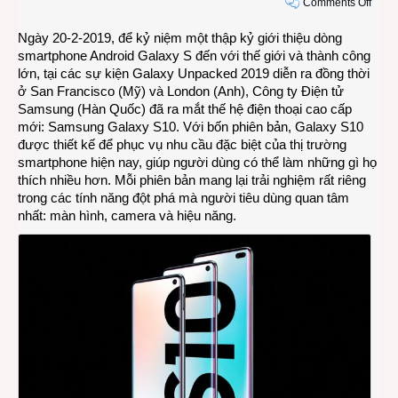
on
Comments Off
Sams
Ngày 20-2-2019, để kỷ niệm một thập kỷ giới thiệu dòng
Gala
smartphone Android Galaxy S đến với thế giới và thành công
S10
lớn, tại các sự kiện Galaxy Unpacked 2019 diễn ra đồng thời
“thay
ở San Francisco (Mỹ) và London (Anh), Công ty Điện tử
da
Samsung (Hàn Quốc) đã ra mắt thế hệ điện thoại cao cấp
đổi
mới: Samsung Galaxy S10. Với bốn phiên bản, Galaxy S10
thịt”
được thiết kế để phục vụ nhu cầu đặc biệt của thị trường
ở
smartphone hiện nay, giúp người dùng có thể làm những gì họ
tuổi
thích nhiều hơn. Mỗi phiên bản mang lại trải nghiệm rất riêng
lên
trong các tính năng đột phá mà người tiêu dùng quan tâm
10
nhất: màn hình, camera và hiệu năng.