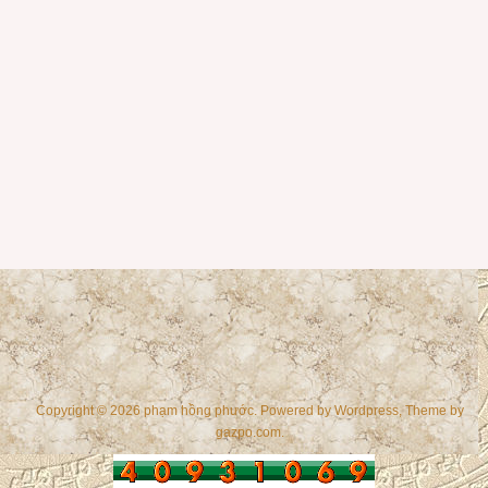
Copyright © 2026 phạm hồng phước. Powered by
Wordpress
, Theme by
gazpo.com
.