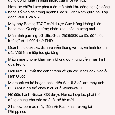
dùng công nghệ in phun inkjet của MSI và TCL
Hợp tác chiến lược phát triển mô hình khu công nghiệp công
nghệ số hiện đại trong ngành Cao su Việt Nam giữa hai Tập
đoàn VNPT và VRG
Máy bay Boeing 737-7 mới được Cục Hàng không Liên
bang Hoa Kỳ cấp chứng nhận khai thác thương mại
Màn hình gaming LG UltraGear 25G590B có tốc độ “siêu
khủng” tới 1.000Hz ở FHD+
Doanh thu của các dịch vụ viễn thông và truyền hình trả phí
của Việt Nam tiếp tục gia tăng
Mẫu smartphone khái niệm không có khung viền màn hình
của Tecno
Dell XPS 13 mất thế cạnh tranh về giá với MacBook Neo ở
Hàn Quốc
Microsoft có kế hoạch phát triển WinUI 3 để làm máy tính
8GB RAM có thể chạy hiệu quả Windows 11
Hệ điều hành Nissan OS được Honda hợp tác phát triển
dùng chung cho các xe ô-tô thế hệ mới
21 showroom xe máy điện VinFast khai trương tại
Philippines