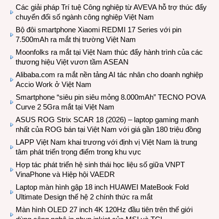
Các giải pháp Trí tuệ Công nghiệp từ AVEVA hỗ trợ thúc đẩy
chuyển đổi số ngành công nghiệp Việt Nam
Bộ đôi smartphone Xiaomi REDMI 17 Series với pin
7.500mAh ra mắt thị trường Việt Nam
Moonfolks ra mắt tại Việt Nam thúc đẩy hành trình của các
thương hiệu Việt vươn tầm ASEAN
Alibaba.com ra mắt nền tảng AI tác nhân cho doanh nghiệp
Accio Work ở Việt Nam
Smartphone “siêu pin siêu mỏng 8.000mAh” TECNO POVA
Curve 2 5Gra mắt tại Việt Nam
ASUS ROG Strix SCAR 18 (2026) – laptop gaming mạnh
nhất của ROG bán tại Việt Nam với giá gần 180 triệu đồng
LAPP Việt Nam khai trương với định vị Việt Nam là trung
tâm phát triển trọng điểm trong khu vực
Hợp tác phát triển hệ sinh thái học liệu số giữa VNPT
VinaPhone và Hiệp hội VAEDR
Laptop màn hình gập 18 inch HUAWEI MateBook Fold
Ultimate Design thế hệ 2 chính thức ra mắt
Màn hình OLED 27 inch 4K 120Hz đầu tiên trên thế giới