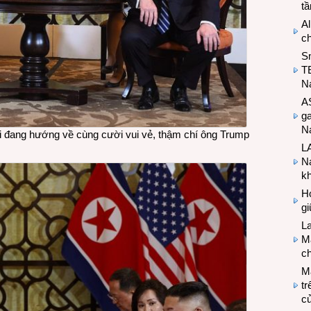
t
Al
c
S
T
N
A
g
Na
ới đang hướng về cùng cười vui vẻ, thậm chí ông Trump
LA
Na
k
Hợ
g
L
Ma
ch
M
tr
c