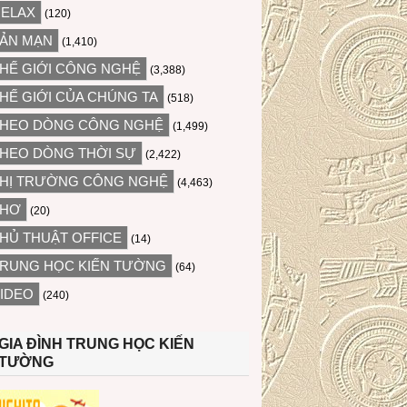
ELAX
(120)
ẢN MẠN
(1,410)
HẾ GIỚI CÔNG NGHỆ
(3,388)
HẾ GIỚI CỦA CHÚNG TA
(518)
HEO DÒNG CÔNG NGHỆ
(1,499)
HEO DÒNG THỜI SỰ
(2,422)
HỊ TRƯỜNG CÔNG NGHỆ
(4,463)
THƠ
(20)
HỦ THUẬT OFFICE
(14)
RUNG HỌC KIẾN TƯỜNG
(64)
IDEO
(240)
GIA ĐÌNH TRUNG HỌC KIẾN
TƯỜNG