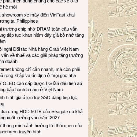
c phát triển dùng chung cho các xe ô-tô
ế hệ mới
1 showroom xe máy điện VinFast khai
ương tại Philippines
hị trường chip nhớ DRAM toàn cầu vẫn
ng tiếp tục khan hiếm đẩy giá bộ nhớ tăng
hêm
i nghị Đối tác Nhà hàng Grab Việt Nam
 vấn về thuế và các giải pháp tăng trưởng
inh doanh
ternet không chỉ cần nhanh, mà còn phải
ủ rộng khắp và ổn định ở mọi góc nhà
V OLED cao cấp được LG lần đầu tiên áp
ụng bảo hành 5 năm ở Việt Nam
nh hình giá ổ lưu trữ SSD đang tiếp tục
ng
 đĩa cứng HDD 50TB của Seagate có khả
ăng xuất xưởng vào năm 2027
 thông minh ảnh hưởng tới thói quen của
gười xem truyền hình