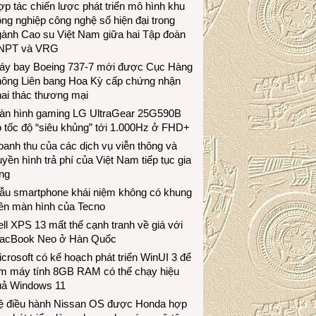
p tác chiến lược phát triển mô hình khu
ng nghiệp công nghệ số hiện đại trong
gành Cao su Việt Nam giữa hai Tập đoàn
NPT và VRG
áy bay Boeing 737-7 mới được Cục Hàng
hông Liên bang Hoa Kỳ cấp chứng nhận
ai thác thương mại
àn hình gaming LG UltraGear 25G590B
 tốc độ “siêu khủng” tới 1.000Hz ở FHD+
anh thu của các dịch vụ viễn thông và
uyền hình trả phí của Việt Nam tiếp tục gia
ng
ẫu smartphone khái niệm không có khung
iền màn hình của Tecno
ll XPS 13 mất thế cạnh tranh về giá với
acBook Neo ở Hàn Quốc
crosoft có kế hoạch phát triển WinUI 3 để
àm máy tính 8GB RAM có thể chạy hiệu
uả Windows 11
ệ điều hành Nissan OS được Honda hợp