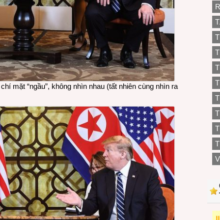
R
T
T
T
T
T
chí mặt “ngầu”, không nhìn nhau (tất nhiên cùng nhìn ra
T
T
T
V