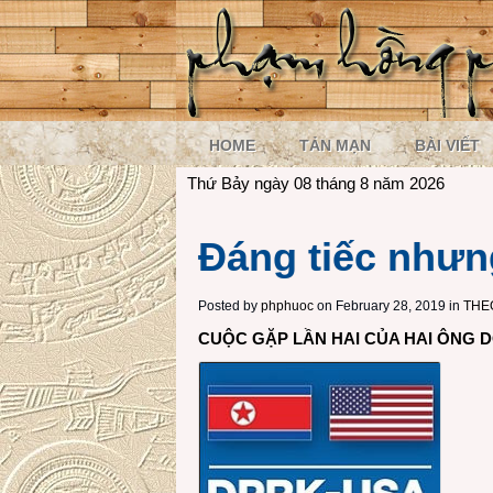
HOME
TẢN MẠN
BÀI VIẾT
Thứ Bảy ngày 08 tháng 8 năm 2026
Đáng tiếc nhưn
Posted by
phphuoc
on February 28, 2019 in
THE
CUỘC GẶP LẦN HAI CỦA HAI ÔNG DO