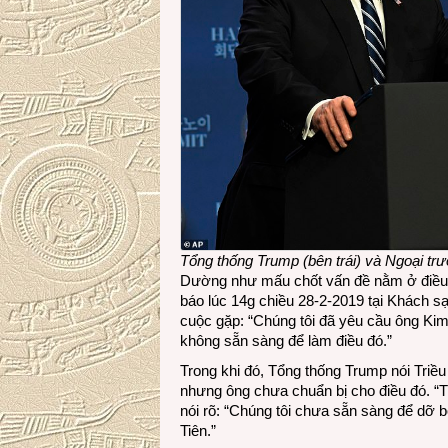
Tổng thống Trump (bên trái) và Ngoại tr
Dường như mấu chốt vấn đề nằm ở điều 
báo lúc 14g chiều 28-2-2019 tại Khách sạ
cuộc gặp: “Chúng tôi đã yêu cầu ông K
không sẵn sàng để làm điều đó.”
Trong khi đó, Tổng thống Trump nói Triề
nhưng ông chưa chuẩn bị cho điều đó. “T
nói rõ: “Chúng tôi chưa sẵn sàng để dỡ bỏ
Tiên.”