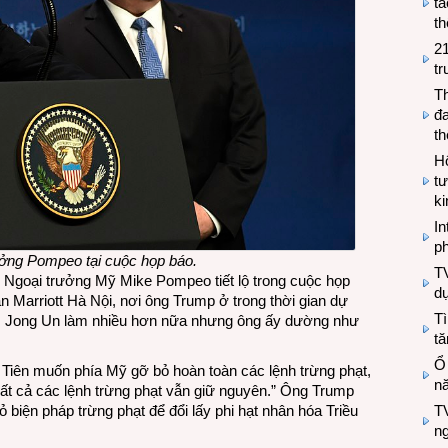
tá
th
2
tr
T
đa
t
Hộ
tư
k
In
ph
ưởng Pompeo tại cuộc họp báo.
T
Ngoại trưởng Mỹ Mike Pompeo tiết lộ trong cuộc họp
d
n Marriott Hà Nội, nơi ông Trump ở trong thời gian dự
Tì
im Jong Un làm nhiều hơn nữa nhưng ông ấy dường như
tă
Ổ
u Tiên muốn phía Mỹ gỡ bỏ hoàn toàn các lệnh trừng phạt,
n
ất cả các lệnh trừng phạt vẫn giữ nguyên.” Ông Trump
 biện pháp trừng phạt để đổi lấy phi hạt nhân hóa Triều
TV
n