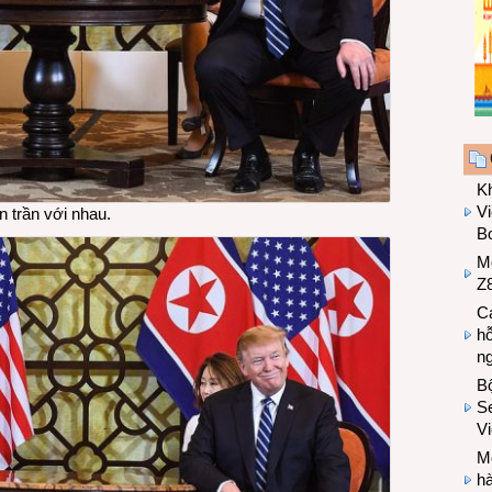
K
Vi
n trần với nhau.
Bo
M
Z8
Cá
hỗ
n
B
Se
V
Mo
hà