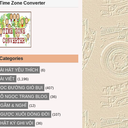
Time Zone Converter
Categories
ÀI HÁT YÊU THÍCH
(6)
ÀI VIẾT
(1,196)
ỌC ĐƯỜNG GIÓ BỤI
(407)
Ỗ NGỌC TRANG BLOG
(36)
GẪM & NGHĨ
(12)
GƯỢC XUÔI DÒNG ĐỜI
(107)
HẬT KÝ GHI VỘI
(36)