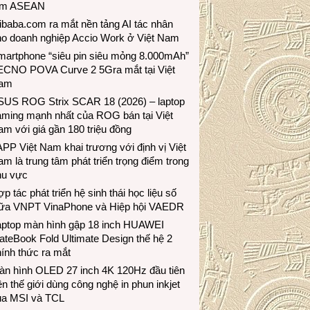
ầm ASEAN
ibaba.com ra mắt nền tảng AI tác nhân
ho doanh nghiệp Accio Work ở Việt Nam
martphone “siêu pin siêu mỏng 8.000mAh”
ECNO POVA Curve 2 5Gra mắt tại Việt
am
SUS ROG Strix SCAR 18 (2026) – laptop
aming mạnh nhất của ROG bán tại Việt
m với giá gần 180 triệu đồng
PP Việt Nam khai trương với định vị Việt
m là trung tâm phát triển trọng điểm trong
hu vực
p tác phát triển hệ sinh thái học liệu số
iữa VNPT VinaPhone và Hiệp hội VAEDR
aptop màn hình gập 18 inch HUAWEI
teBook Fold Ultimate Design thế hệ 2
ính thức ra mắt
àn hình OLED 27 inch 4K 120Hz đầu tiên
ên thế giới dùng công nghệ in phun inkjet
ủa MSI và TCL