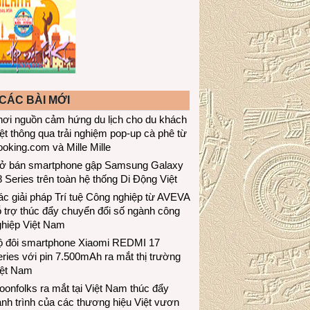
CÁC BÀI MỚI
hơi nguồn cảm hứng du lịch cho du khách
ệt thông qua trải nghiệm pop-up cà phê từ
oking.com và Mille Mille
ở bán smartphone gập Samsung Galaxy
 Series trên toàn hệ thống Di Động Việt
c giải pháp Trí tuệ Công nghiệp từ AVEVA
 trợ thúc đẩy chuyển đổi số ngành công
ghiệp Việt Nam
ộ đôi smartphone Xiaomi REDMI 17
ries với pin 7.500mAh ra mắt thị trường
iệt Nam
onfolks ra mắt tại Việt Nam thúc đẩy
nh trình của các thương hiệu Việt vươn