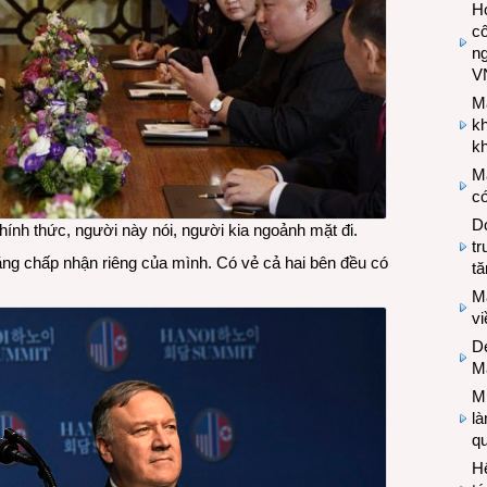
Hợ
cô
n
V
M
k
kh
M
có
Do
ính thức, người này nói, người kia ngoảnh mặt đi.
tr
ng chấp nhận riêng của mình. Có vẻ cả hai bên đều có
tă
M
v
De
M
Mi
l
q
H