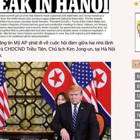
g tin Mỹ AP phát đi về cuộc hội đàm giữa hai nhà lãnh
à CHDCND Triều Tiên, Chủ tịch Kim Jong-un, tại Hà Nội
h.
B
B
D
Đ
N
N
N