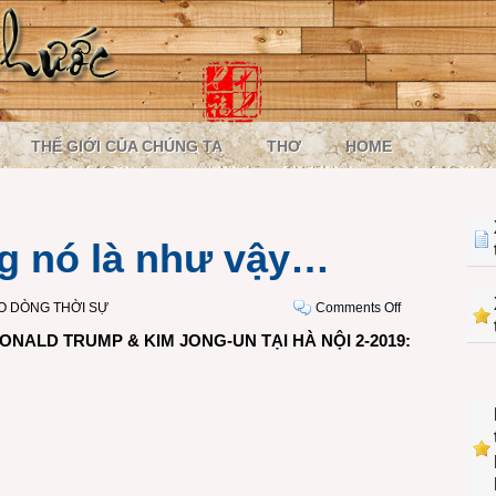
THẾ GIỚI CỦA CHÚNG TA
THƠ
HOME
g nó là như vậy…
on
O DÒNG THỜI SỰ
Comments Off
Đáng
NALD TRUMP & KIM JONG-UN TẠI HÀ NỘI 2-2019:
tiếc
nhưng
nó
là
như
vậy…