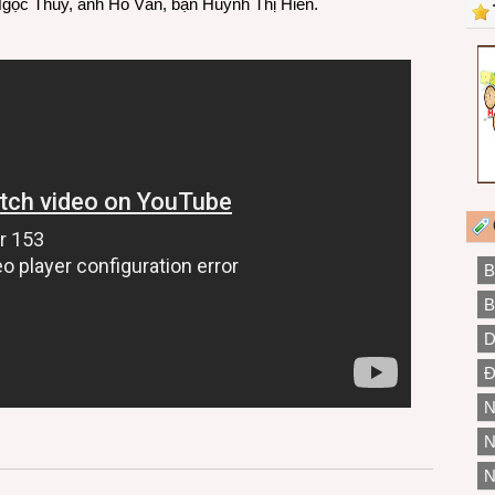
ọc Thủy, anh Hồ Văn, bạn Huỳnh Thị Hiền.
B
B
D
Đ
N
N
N