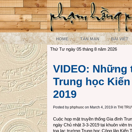
HOME
TẢN MẠN
BÀI VIẾT
Thứ Tư ngày 05 tháng 8 năm 2026
VIDEO: Những t
Trung học Kiế
2019
Posted by
phphuoc
on March 4, 2019 in
THỊ TR
Cuộc họp mặt truyền thống Gia đình Tru
ngày Chủ nhật 3-3-2019 tại khuôn viên 
tọa lạc trường Trung học Công lập Kiến