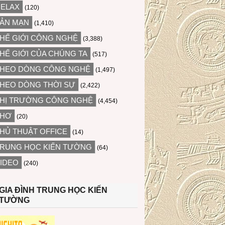
ELAX
(120)
ẢN MẠN
(1,410)
HẾ GIỚI CÔNG NGHỆ
(3,388)
HẾ GIỚI CỦA CHÚNG TA
(517)
HEO DÒNG CÔNG NGHỆ
(1,497)
HEO DÒNG THỜI SỰ
(2,422)
HỊ TRƯỜNG CÔNG NGHỆ
(4,454)
THƠ
(20)
HỦ THUẬT OFFICE
(14)
RUNG HỌC KIẾN TƯỜNG
(64)
IDEO
(240)
GIA ĐÌNH TRUNG HỌC KIẾN
TƯỜNG