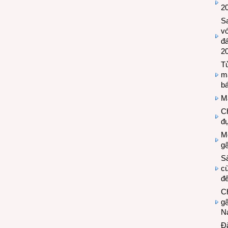
2
S
vớ
đ
2
Tủ
m
bá
M
Ch
đự
Mộ
g
S
cù
đế
C
gậ
N
Đ