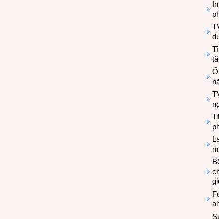
In
ph
T
d
Tì
tă
Ổ
n
TV
n
T
ph
L
mẽ
Bệ
c
g
Fo
a
Sứ