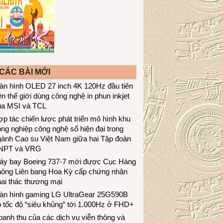
CÁC BÀI MỚI
àn hình OLED 27 inch 4K 120Hz đầu tiên
ên thế giới dùng công nghệ in phun inkjet
ủa MSI và TCL
p tác chiến lược phát triển mô hình khu
ng nghiệp công nghệ số hiện đại trong
gành Cao su Việt Nam giữa hai Tập đoàn
NPT và VRG
áy bay Boeing 737-7 mới được Cục Hàng
hông Liên bang Hoa Kỳ cấp chứng nhận
ai thác thương mại
àn hình gaming LG UltraGear 25G590B
 tốc độ “siêu khủng” tới 1.000Hz ở FHD+
anh thu của các dịch vụ viễn thông và