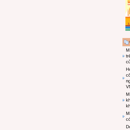
M
tr
c
Hợ
cô
n
V
M
k
kh
M
có
Do