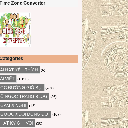
Time Zone Converter
Categories
ÀI HÁT YÊU THÍCH
(6)
ÀI VIẾT
(1,196)
ỌC ĐƯỜNG GIÓ BỤI
(407)
Ỗ NGỌC TRANG BLOG
(36)
GẪM & NGHĨ
(12)
GƯỢC XUÔI DÒNG ĐỜI
(107)
HẬT KÝ GHI VỘI
(36)