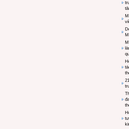
tr
tă
M
v
De
M
Mi
l
q
H
tá
th
2
tr
T
đa
t
Hộ
tư
k