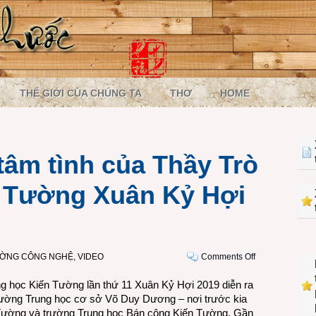
THẾ GIỚI CỦA CHÚNG TA
THƠ
HOME
âm tình của Thầy Trò
n Tường Xuân Kỷ Hợi
on
ƯỜNG CÔNG NGHỆ
,
VIDEO
Comments Off
VIDEO:
ng học Kiến Tường lần thứ 11 Xuân Kỷ Hợi 2019 diễn ra
Những
trường Trung học cơ sở Võ Duy Dương – nơi trước kia
tâm
 Tường và trường Trung học Bán công Kiến Tường. Gần
tình