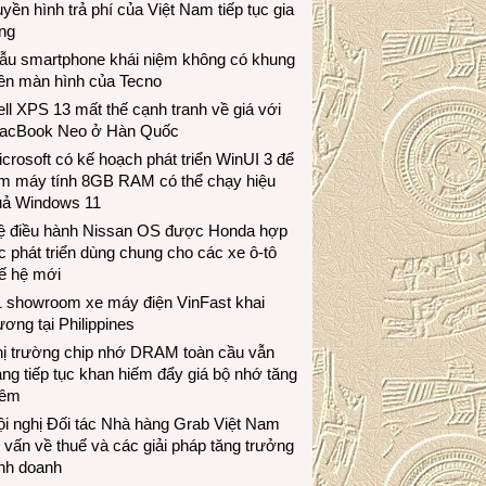
uyền hình trả phí của Việt Nam tiếp tục gia
ng
ẫu smartphone khái niệm không có khung
iền màn hình của Tecno
ll XPS 13 mất thế cạnh tranh về giá với
acBook Neo ở Hàn Quốc
crosoft có kế hoạch phát triển WinUI 3 để
àm máy tính 8GB RAM có thể chạy hiệu
uả Windows 11
ệ điều hành Nissan OS được Honda hợp
c phát triển dùng chung cho các xe ô-tô
ế hệ mới
1 showroom xe máy điện VinFast khai
ương tại Philippines
hị trường chip nhớ DRAM toàn cầu vẫn
ng tiếp tục khan hiếm đẩy giá bộ nhớ tăng
hêm
i nghị Đối tác Nhà hàng Grab Việt Nam
 vấn về thuế và các giải pháp tăng trưởng
inh doanh