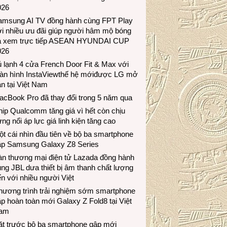
026
amsung AI TV đồng hành cùng FPT Play
i nhiều ưu đãi giúp người hâm mộ bóng
á xem trực tiếp ASEAN HYUNDAI CUP
026
 lạnh 4 cửa French Door Fit & Max với
àn hình InstaViewthế hệ mớiđược LG mở
n tại Việt Nam
acBook Pro đã thay đổi trong 5 năm qua
ip Qualcomm tăng giá vì hết còn chịu
ng nổi áp lực giá linh kiện tăng cao
t cái nhìn đầu tiên về bộ ba smartphone
ập Samsung Galaxy Z8 Series
àn thương mại điện tử Lazada đồng hành
ng JBL dưa thiết bị âm thanh chất lượng
n với nhiều người Việt
hương trình trải nghiệm sớm smartphone
p hoàn toàn mới Galaxy Z Fold8 tại Việt
am
ặt trước bộ ba smartphone gập mới