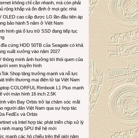
ternet không chỉ cần nhanh, mà còn phải
ủ rộng khắp và ổn định ở mọi góc nhà
V OLED cao cấp được LG lần đầu tiên áp
ụng bảo hành 5 năm ở Việt Nam
nh hình giá ổ lưu trữ SSD đang tiếp tục
ng
 đĩa cứng HDD 50TB của Seagate có khả
ăng xuất xưởng vào năm 2027
 thông minh ảnh hưởng tới thói quen của
gười xem truyền hình
ikTok Shop tăng trưởng mạnh và nỗ lực
át triển thương mại điện tử tại Việt Nam
aptop COLORFUL Rimbook L1 Plus mạnh
 với màn hình 16 inch 2.5K
nh viện Bay Orbis trở lại chăm sóc mắt
ho người dân Việt Nam qua sự hợp tác
iữa FedEx và Orbis
rtinet và Intel hợp tác phát triển chip xử lý
n ninh mạng SPU thế hệ mới
c mạnh các hộ chiếu trên thế giới năm