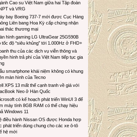
gành Cao su Việt Nam giữa hai Tập đoàn
NPT và VRG
áy bay Boeing 737-7 mới được Cục Hàng
hông Liên bang Hoa Kỳ cấp chứng nhận
ai thác thương mại
àn hình gaming LG UltraGear 25G590B
 tốc độ “siêu khủng” tới 1.000Hz ở FHD+
anh thu của các dịch vụ viễn thông và
uyền hình trả phí của Việt Nam tiếp tục gia
ng
ẫu smartphone khái niệm không có khung
iền màn hình của Tecno
ll XPS 13 mất thế cạnh tranh về giá với
acBook Neo ở Hàn Quốc
crosoft có kế hoạch phát triển WinUI 3 để
àm máy tính 8GB RAM có thể chạy hiệu
uả Windows 11
ệ điều hành Nissan OS được Honda hợp
c phát triển dùng chung cho các xe ô-tô
ế hệ mới