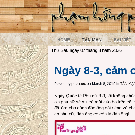
HOME
TẢN MẠN
BÀI VIẾT
Thứ Sáu ngày 07 tháng 8 năm 2026
Ngày 8-3, cảm 
Posted by
phphuoc
on March 8, 2019 in
TẢN MẠ
Ngày Quốc tế Phụ nữ 8-3, tôi không chú
ơn phụ nữ về sự có mặt của họ trên cõi 
đã làm cho cánh đàn ông nói riêng và ch
có phụ nữ, đàn ông có còn là đàn ông!