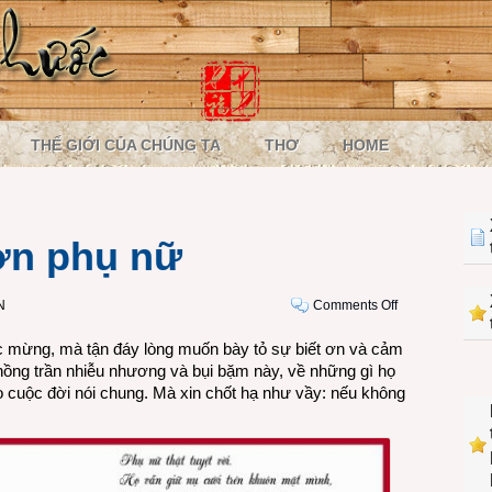
THẾ GIỚI CỦA CHÚNG TA
THƠ
HOME
ơn phụ nữ
on
N
Comments Off
Ngày
c mừng, mà tận đáy lòng muốn bày tỏ sự biết ơn và cảm
8-
hồng trần nhiễu nhương và bụi bặm này, về những gì họ
3,
o cuộc đời nói chung. Mà xin chốt hạ như vầy: nếu không
cảm
ơn
phụ
nữ