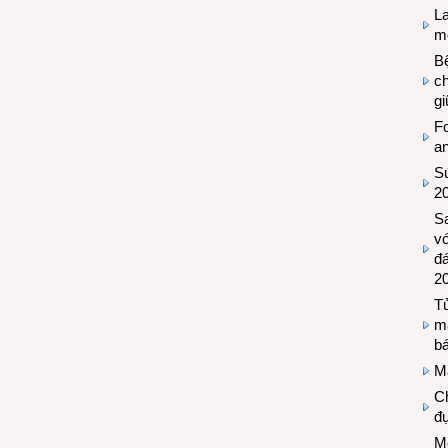
L
mẽ
Bệ
c
g
Fo
a
Sứ
2
S
vớ
đ
2
Tủ
m
bá
M
Ch
đự
Mộ