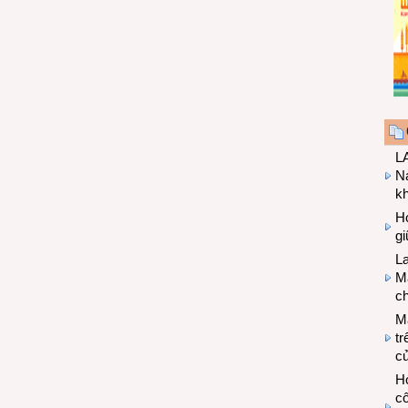
LA
Na
k
Hợ
g
L
Ma
ch
M
tr
c
Hợ
cô