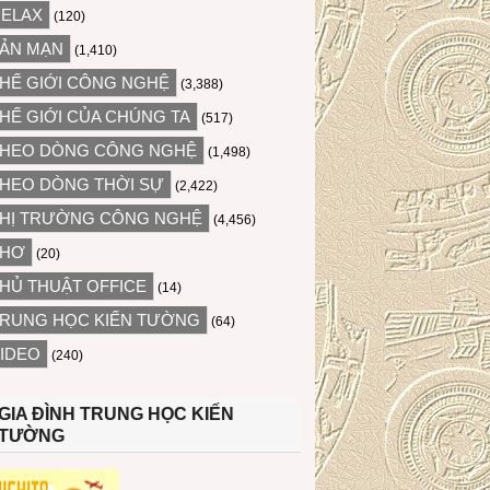
ELAX
(120)
ẢN MẠN
(1,410)
HẾ GIỚI CÔNG NGHỆ
(3,388)
HẾ GIỚI CỦA CHÚNG TA
(517)
HEO DÒNG CÔNG NGHỆ
(1,498)
HEO DÒNG THỜI SỰ
(2,422)
HỊ TRƯỜNG CÔNG NGHỆ
(4,456)
THƠ
(20)
HỦ THUẬT OFFICE
(14)
RUNG HỌC KIẾN TƯỜNG
(64)
IDEO
(240)
GIA ĐÌNH TRUNG HỌC KIẾN
TƯỜNG