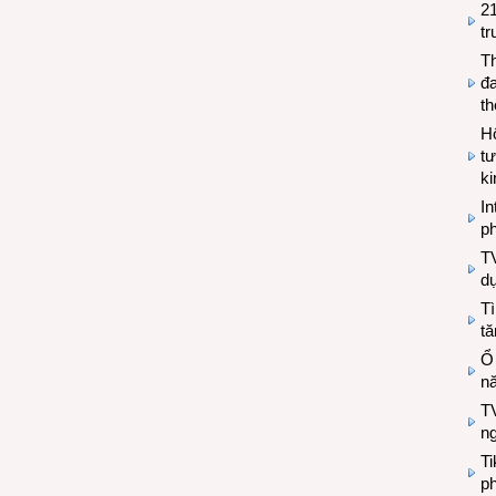
2
tr
T
đa
t
Hộ
tư
k
In
ph
T
d
Tì
tă
Ổ
n
TV
n
T
ph