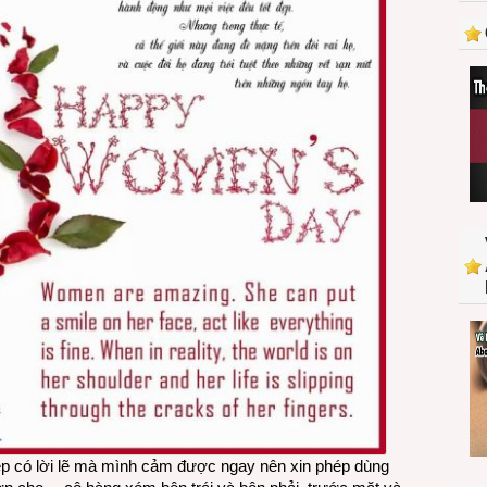
iệp có lời lẽ mà mình cảm được ngay nên xin phép dùng