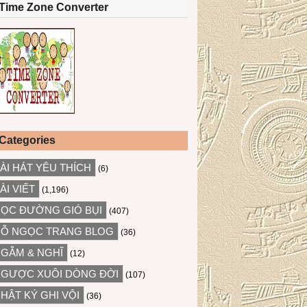
Time Zone Converter
Categories
ÀI HÁT YÊU THÍCH
(6)
ÀI VIẾT
(1,196)
ỌC ĐƯỜNG GIÓ BỤI
(407)
Ỗ NGỌC TRANG BLOG
(36)
GẪM & NGHĨ
(12)
GƯỢC XUÔI DÒNG ĐỜI
(107)
HẬT KÝ GHI VỘI
(36)