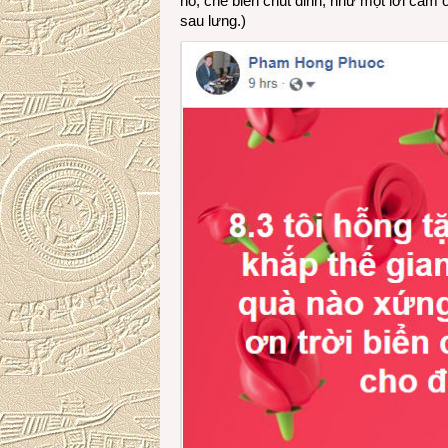
nó, chế biến chút đỉnh, như một lời cảm
sau lưng.)