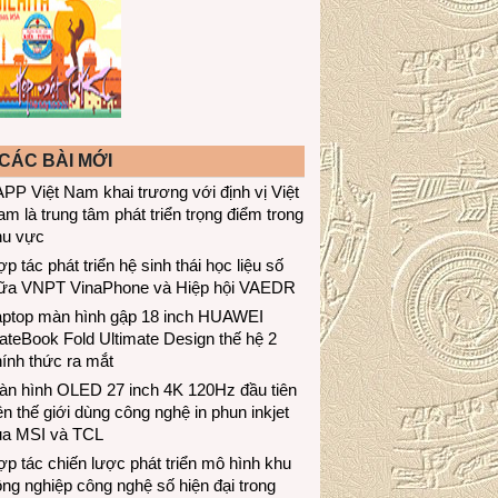
CÁC BÀI MỚI
PP Việt Nam khai trương với định vị Việt
m là trung tâm phát triển trọng điểm trong
hu vực
p tác phát triển hệ sinh thái học liệu số
iữa VNPT VinaPhone và Hiệp hội VAEDR
aptop màn hình gập 18 inch HUAWEI
teBook Fold Ultimate Design thế hệ 2
ính thức ra mắt
àn hình OLED 27 inch 4K 120Hz đầu tiên
ên thế giới dùng công nghệ in phun inkjet
ủa MSI và TCL
p tác chiến lược phát triển mô hình khu
ng nghiệp công nghệ số hiện đại trong