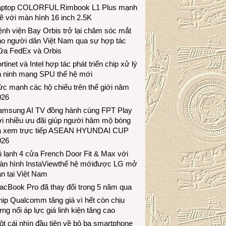
aptop COLORFUL Rimbook L1 Plus mạnh
 với màn hình 16 inch 2.5K
nh viện Bay Orbis trở lại chăm sóc mắt
ho người dân Việt Nam qua sự hợp tác
iữa FedEx và Orbis
rtinet và Intel hợp tác phát triển chip xử lý
n ninh mạng SPU thế hệ mới
c mạnh các hộ chiếu trên thế giới năm
026
amsung AI TV đồng hành cùng FPT Play
i nhiều ưu đãi giúp người hâm mộ bóng
á xem trực tiếp ASEAN HYUNDAI CUP
026
 lạnh 4 cửa French Door Fit & Max với
àn hình InstaViewthế hệ mớiđược LG mở
n tại Việt Nam
acBook Pro đã thay đổi trong 5 năm qua
ip Qualcomm tăng giá vì hết còn chịu
ng nổi áp lực giá linh kiện tăng cao
t cái nhìn đầu tiên về bộ ba smartphone