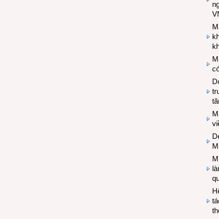
n
V
M
k
kh
M
có
Do
tr
tă
M
v
De
M
Mi
l
q
H
tá
th