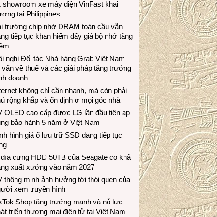
1 showroom xe máy điện VinFast khai
ương tại Philippines
hị trường chip nhớ DRAM toàn cầu vẫn
ng tiếp tục khan hiếm đẩy giá bộ nhớ tăng
hêm
i nghị Đối tác Nhà hàng Grab Việt Nam
 vấn về thuế và các giải pháp tăng trưởng
inh doanh
ternet không chỉ cần nhanh, mà còn phải
ủ rộng khắp và ổn định ở mọi góc nhà
V OLED cao cấp được LG lần đầu tiên áp
ụng bảo hành 5 năm ở Việt Nam
nh hình giá ổ lưu trữ SSD đang tiếp tục
ng
 đĩa cứng HDD 50TB của Seagate có khả
ăng xuất xưởng vào năm 2027
 thông minh ảnh hưởng tới thói quen của
gười xem truyền hình
ikTok Shop tăng trưởng mạnh và nỗ lực
át triển thương mại điện tử tại Việt Nam