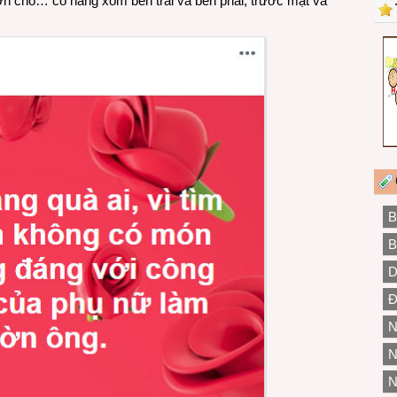
 ơn cho… cô hàng xóm bên trái và bên phải, trước mặt và
B
B
D
Đ
N
N
N