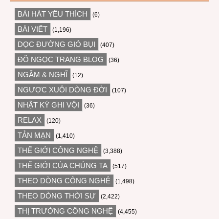
BÀI HÁT YÊU THÍCH
(6)
BÀI VIẾT
(1,196)
DỌC ĐƯỜNG GIÓ BỤI
(407)
ĐỖ NGỌC TRANG BLOG
(36)
NGẪM & NGHĨ
(12)
NGƯỢC XUÔI DÒNG ĐỜI
(107)
NHẬT KÝ GHI VỘI
(36)
RELAX
(120)
TẢN MẠN
(1,410)
THẾ GIỚI CÔNG NGHỆ
(3,388)
THẾ GIỚI CỦA CHÚNG TA
(517)
THEO DÒNG CÔNG NGHỆ
(1,498)
THEO DÒNG THỜI SỰ
(2,422)
THỊ TRƯỜNG CÔNG NGHỆ
(4,455)