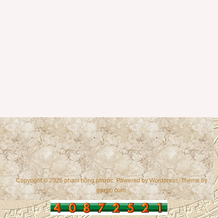
Copyright © 2026 phạm hồng phước. Powered by
Wordpress
, Theme by
gazpo.com
.