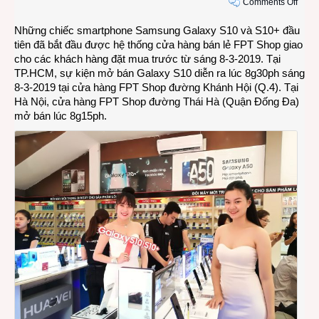
on
Comments Off
Sams
Những chiếc smartphone Samsung Galaxy S10 và S10+ đầu
Gala
tiên đã bắt đầu được hệ thống cửa hàng bán lẻ FPT Shop giao
S10
cho các khách hàng đặt mua trước từ sáng 8-3-2019. Tại
màu
TP.HCM, sự kiện mở bán Galaxy S10 diễn ra lúc 8g30ph sáng
xanh
8-3-2019 tại cửa hàng FPT Shop đường Khánh Hội (Q.4). Tại
lục
Hà Nội, cửa hàng FPT Shop đường Thái Hà (Quận Đống Đa)
bảo
mở bán lúc 8g15ph.
bán
chạy
nhất
ở
FPT
Shop