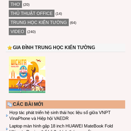
THƠ
(20)
THỦ THUẬT OFFICE
(14)
TRUNG HỌC KIẾN TƯỜNG
(64)
VIDEO
(240)
GIA ĐÌNH TRUNG HỌC KIẾN TƯỜNG
CÁC BÀI MỚI
Hợp tác phát triển hệ sinh thái học liệu số giữa VNPT
VinaPhone và Hiệp hội VAEDR
Laptop màn hình gập 18 inch HUAWEI MateBook Fold