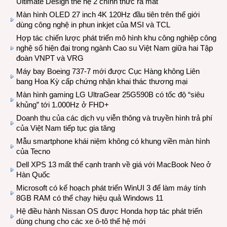
Ultimate Design thế hệ 2 chính thức ra mắt
Màn hình OLED 27 inch 4K 120Hz đầu tiên trên thế giới
dùng công nghệ in phun inkjet của MSI và TCL
Hợp tác chiến lược phát triển mô hình khu công nghiệp công
nghệ số hiện đại trong ngành Cao su Việt Nam giữa hai Tập
đoàn VNPT và VRG
Máy bay Boeing 737-7 mới được Cục Hàng không Liên
bang Hoa Kỳ cấp chứng nhận khai thác thương mại
Màn hình gaming LG UltraGear 25G590B có tốc độ “siêu
khủng” tới 1.000Hz ở FHD+
Doanh thu của các dịch vụ viễn thông và truyền hình trả phí
của Việt Nam tiếp tục gia tăng
Mẫu smartphone khái niệm không có khung viền màn hình
của Tecno
Dell XPS 13 mất thế cạnh tranh về giá với MacBook Neo ở
Hàn Quốc
Microsoft có kế hoạch phát triển WinUI 3 để làm máy tính
8GB RAM có thể chạy hiệu quả Windows 11
Hệ điều hành Nissan OS được Honda hợp tác phát triển
dùng chung cho các xe ô-tô thế hệ mới