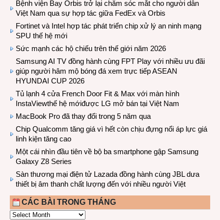
Bệnh viện Bay Orbis trở lại chăm sóc mắt cho người dân
Việt Nam qua sự hợp tác giữa FedEx và Orbis
Fortinet và Intel hợp tác phát triển chip xử lý an ninh mạng
SPU thế hệ mới
Sức mạnh các hộ chiếu trên thế giới năm 2026
Samsung AI TV đồng hành cùng FPT Play với nhiều ưu đãi
giúp người hâm mộ bóng đá xem trực tiếp ASEAN
HYUNDAI CUP 2026
Tủ lạnh 4 cửa French Door Fit & Max với màn hình
InstaViewthế hệ mớiđược LG mở bán tại Việt Nam
MacBook Pro đã thay đổi trong 5 năm qua
Chip Qualcomm tăng giá vì hết còn chịu đựng nổi áp lực giá
linh kiện tăng cao
Một cái nhìn đầu tiên về bộ ba smartphone gập Samsung
Galaxy Z8 Series
Sàn thương mại điện tử Lazada đồng hành cùng JBL dưa
thiết bị âm thanh chất lượng đến với nhiều người Việt
CÁC BÀI TRONG THÁNG
CÁC