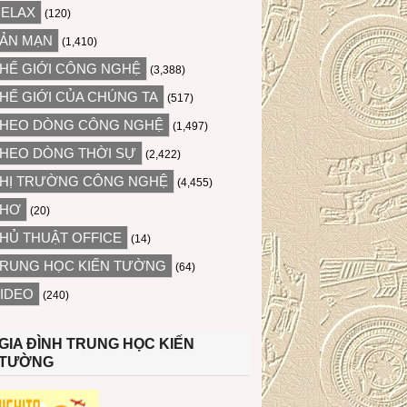
ELAX
(120)
ẢN MẠN
(1,410)
HẾ GIỚI CÔNG NGHỆ
(3,388)
HẾ GIỚI CỦA CHÚNG TA
(517)
HEO DÒNG CÔNG NGHỆ
(1,497)
HEO DÒNG THỜI SỰ
(2,422)
HỊ TRƯỜNG CÔNG NGHỆ
(4,455)
THƠ
(20)
HỦ THUẬT OFFICE
(14)
RUNG HỌC KIẾN TƯỜNG
(64)
IDEO
(240)
GIA ĐÌNH TRUNG HỌC KIẾN
TƯỜNG