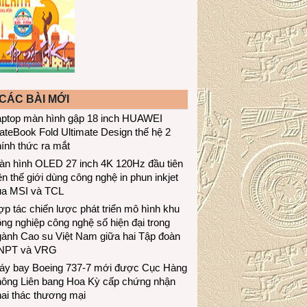
CÁC BÀI MỚI
aptop màn hình gập 18 inch HUAWEI
teBook Fold Ultimate Design thế hệ 2
ính thức ra mắt
àn hình OLED 27 inch 4K 120Hz đầu tiên
ên thế giới dùng công nghệ in phun inkjet
ủa MSI và TCL
p tác chiến lược phát triển mô hình khu
ng nghiệp công nghệ số hiện đại trong
gành Cao su Việt Nam giữa hai Tập đoàn
NPT và VRG
áy bay Boeing 737-7 mới được Cục Hàng
hông Liên bang Hoa Kỳ cấp chứng nhận
ai thác thương mại