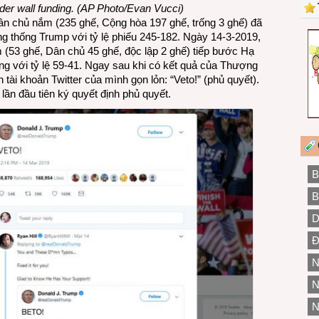
rder wall funding. (AP Photo/Evan Vucci)
ân chủ nắm (235 ghế, Cộng hòa 197 ghế, trống 3 ghế) đã
ng thống Trump với tỷ lệ phiếu 245-182. Ngày 14-3-2019,
(53 ghế, Dân chủ 45 ghế, độc lập 2 ghế) tiếp bước Hạ
hống với tỷ lệ 59-41. Ngay sau khi có kết quả của Thượng
 tài khoản Twitter của mình gọn lỏn: “Veto!” (phủ quyết).
ần đầu tiên ký quyết định phủ quyết.
B
B
D
Đ
N
N
N