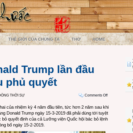
THẾ GIỚI CỦA CHÚNG TA
THƠ
HOME
ald Trump lần đầu
u phủ quyết
on
DÒNG THỜI SỰ
Comments Off
Tổng
hai của nhiệm kỳ 4 năm đầu tiên, tức hơn 2 năm sau khi
thống
ng Donald Trump ngày 15-3-2019 đã phải dùng tới tuyệt
Donald
ác bỏ quyết định của cả Lưỡng viện Quốc hội bác bỏ lệnh
Trump
ông bố ngày 15-2-2019.
lần
đầu