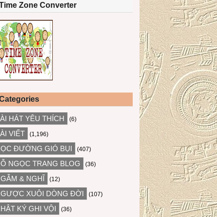
Time Zone Converter
Categories
ÀI HÁT YÊU THÍCH
(6)
ÀI VIẾT
(1,196)
ỌC ĐƯỜNG GIÓ BỤI
(407)
Ỗ NGỌC TRANG BLOG
(36)
GẪM & NGHĨ
(12)
GƯỢC XUÔI DÒNG ĐỜI
(107)
HẬT KÝ GHI VỘI
(36)