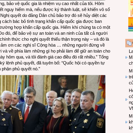
ống, bảo vệ quốc gia là nhiệm vụ cao nhất của tôi. Hôm
ết nguy hiểm mà, nếu được ký thành luật, sẽ khiến vô số
Nghị quyết do đảng Dân chủ bảo trợ đó sẽ hủy diệt các
ng cách bác bỏ tình trạng khẩn cấp quốc gia được ban
 trường hợp khẩn cấp quốc gia. Hiếm khi chúng ta có một
o đó, để bảo vệ sự an toàn và an ninh của tất cả người
chính thức cho nghị quyết thiếu thận trọng này – và đó là
ải cảm ơn các nghị sĩ Cộng hòa … những người đứng về
ới và về phía làm những gì họ phải làm để giữ an toàn cho
L
y hôm qua, và tôi đánh giá cao điều đó rất nhiều.” Tổng
Ma
ý lệnh phủ quyết, đã tuyên bố: “Quốc hội có quyền tự
ch
n phận phủ quyết nó.”
M
tr
c
Hợ
cô
n
V
M
k
kh