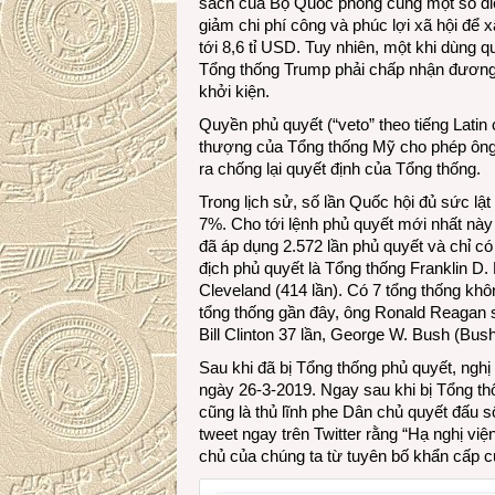
sách của Bộ Quốc phòng cùng một số đi
giảm chi phí công và phúc lợi xã hội để x
tới 8,6 tỉ USD. Tuy nhiên, một khi dùng 
Tổng thống Trump phải chấp nhận đương 
khởi kiện.
Quyền phủ quyết (“veto” theo tiếng Latin c
thượng của Tổng thống Mỹ cho phép ông
ra chống lại quyết định của Tổng thống.
Trong lịch sử, số lần Quốc hội đủ sức lậ
7%. Cho tới lệnh phủ quyết mới nhất nà
đã áp dụng 2.572 lần phủ quyết và chỉ có
địch phủ quyết là Tổng thống Franklin D.
Cleveland (414 lần). Có 7 tổng thống kh
tổng thống gần đây, ông Ronald Reagan 
Bill Clinton 37 lần, George W. Bush (Bu
Sau khi đã bị Tổng thống phủ quyết, nghị
ngày 26-3-2019. Ngay sau khi bị Tổng thố
cũng là thủ lĩnh phe Dân chủ quyết đấu 
tweet ngay trên Twitter rằng “Hạ nghị vi
chủ của chúng ta từ tuyên bố khẩn cấp c