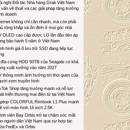
i nghị Đối tác Nhà hàng Grab Việt Nam
 vấn về thuế và các giải pháp tăng trưởng
inh doanh
ternet không chỉ cần nhanh, mà còn phải
ủ rộng khắp và ổn định ở mọi góc nhà
V OLED cao cấp được LG lần đầu tiên áp
ụng bảo hành 5 năm ở Việt Nam
nh hình giá ổ lưu trữ SSD đang tiếp tục
ng
 đĩa cứng HDD 50TB của Seagate có khả
ăng xuất xưởng vào năm 2027
 thông minh ảnh hưởng tới thói quen của
gười xem truyền hình
ikTok Shop tăng trưởng mạnh và nỗ lực
át triển thương mại điện tử tại Việt Nam
aptop COLORFUL Rimbook L1 Plus mạnh
 với màn hình 16 inch 2.5K
nh viện Bay Orbis trở lại chăm sóc mắt
ho người dân Việt Nam qua sự hợp tác
iữa FedEx và Orbis