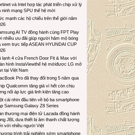
rtinet và Intel hợp tác phát triển chip xử lý
n ninh mạng SPU thế hệ mới
c mạnh các hộ chiếu trên thế giới năm
026
amsung AI TV đồng hành cùng FPT Play
i nhiều ưu đãi giúp người hâm mộ bóng
á xem trực tiếp ASEAN HYUNDAI CUP
026
 lạnh 4 cửa French Door Fit & Max với
àn hình InstaViewthế hệ mớiđược LG mở
n tại Việt Nam
acBook Pro đã thay đổi trong 5 năm qua
ip Qualcomm tăng giá vì hết còn chịu
ng nổi áp lực giá linh kiện tăng cao
t cái nhìn đầu tiên về bộ ba smartphone
ập Samsung Galaxy Z8 Series
àn thương mại điện tử Lazada đồng hành
ng JBL dưa thiết bị âm thanh chất lượng
n với nhiều người Việt
hương trình trải nghiệm sớm smartphone