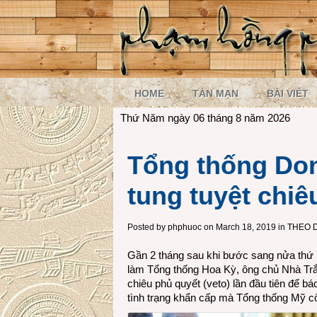
HOME
TẢN MẠN
BÀI VIẾT
Thứ Năm ngày 06 tháng 8 năm 2026
Tổng thống Don
tung tuyệt chiê
Posted by
phphuoc
on March 18, 2019 in
THEO 
Gần 2 tháng sau khi bước sang nửa thứ 
làm Tổng thống Hoa Kỳ, ông chủ Nhà Trắ
chiêu phủ quyết (veto) lần đầu tiên để b
tình trạng khẩn cấp mà Tổng thống Mỹ c