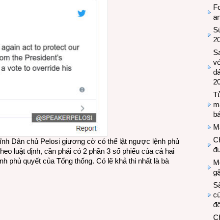
Fo
a
Sứ
2
S
vớ
đ
2
Tủ
m
bá
M
Ch
lĩnh Dân chủ Pelosi giương cờ có thể lật ngược lệnh phủ
đự
heo luật định, cần phải có 2 phần 3 số phiếu của cả hai
h phủ quyết của Tổng thống. Có lẽ khả thi nhất là bà
Mộ
g
S
cù
đế
C