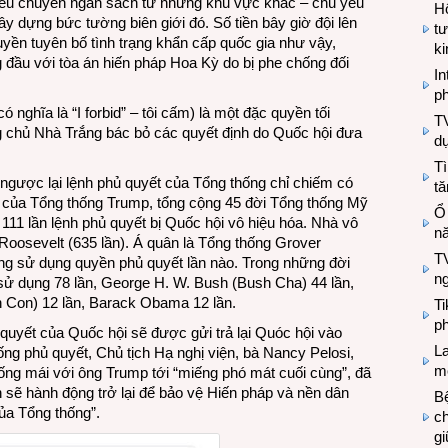
ều chuyển ngân sách từ những khu vực khác – chủ yếu
Hộ
ây dựng bức tường biên giới đó. Số tiền bây giờ đội lên
tư
quyền tuyên bố tình trạng khẩn cấp quốc gia như vậy,
k
đầu với tòa án hiến pháp Hoa Kỳ do bị phe chống đối
In
ph
ó nghĩa là “I forbid” – tôi cấm) là một đặc quyền tối
T
 chủ Nhà Trắng bác bỏ các quyết định do Quốc hội đưa
d
Tì
t ngược lại lệnh phủ quyết của Tổng thống chỉ chiếm có
tă
y của Tổng thống Trump, tổng cộng 45 đời Tổng thống Mỹ
Ổ
 111 lần lệnh phủ quyết bị Quốc hội vô hiệu hóa. Nhà vô
n
 Roosevelt (635 lần). Á quân là Tổng thống Grover
TV
ông sử dụng quyền phủ quyết lần nào. Trong những đời
n
sử dụng 78 lần, George H. W. Bush (Bush Cha) 44 lần,
sh Con) 12 lần, Barack Obama 12 lần.
T
ph
 quyết của Quốc hội sẽ được gửi trả lại Quóc hội vào
L
ng phủ quyết, Chủ tịch Hạ nghị viện, bà Nancy Pelosi,
mẽ
sống mái với ông Trump tới “miếng phó mát cuối cùng”, đã
ện sẽ hành động trở lại để bảo vệ Hiến pháp và nền dân
Bệ
ủa Tổng thống”.
c
g