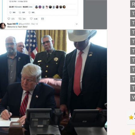
R
T
T
T
T
T
T
T
T
V