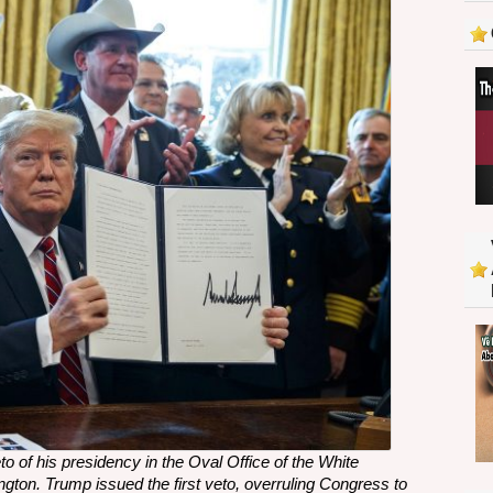
tung
tuyệt
chiêu
phủ
quyết
to of his presidency in the Oval Office of the White
gton. Trump issued the first veto, overruling Congress to