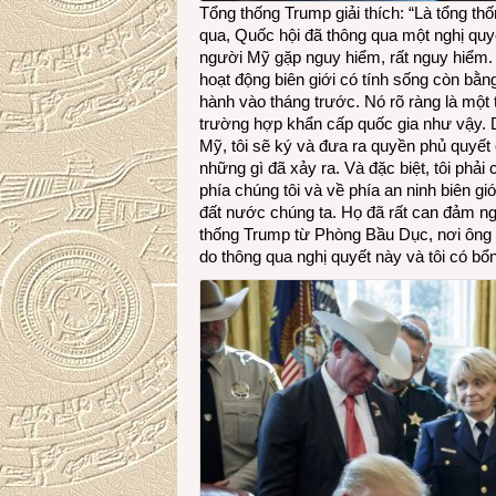
Tổng thống Trump giải thích: “Là tổng th
qua, Quốc hội đã thông qua một nghị quy
người Mỹ gặp nguy hiểm, rất nguy hiểm. 
hoạt động biên giới có tính sống còn bằ
hành vào tháng trước. Nó rõ ràng là một
trường hợp khẩn cấp quốc gia như vậy. D
Mỹ, tôi sẽ ký và đưa ra quyền phủ quyết 
những gì đã xảy ra. Và đặc biệt, tôi ph
phía chúng tôi và về phía an ninh biên gi
đất nước chúng ta. Họ đã rất can đảm ngà
thống Trump từ Phòng Bầu Dục, nơi ông k
do thông qua nghị quyết này và tôi có bổ