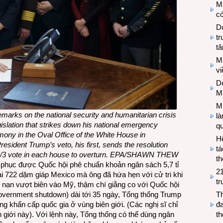
M
có
Do
tr
tă
M
v
De
M
Mi
marks on the national security and humanitarian crisis
l
islation that strikes down his national emergency
q
mony in the Oval Office of the White House in
H
ident Trump’s veto, his first, sends the resolution
tá
 a 2/3 vote in each house to overturn. EPA/SHAWN THEW
th
t phục được Quốc hội phê chuẩn khoản ngân sách 5,7 tỉ
2
i 722 dặm giáp Mexico mà ông đã hứa hẹn với cử tri khi
tr
 nạn vượt biên vào Mỹ, thậm chí giằng co với Quốc hội
overnment shutdown) dài tới 35 ngày, Tổng thống Trump
T
ạng khẩn cấp quốc gia ở vùng biên giới. (Các nghị sĩ chỉ
đa
 giới này). Với lệnh này, Tổng thống có thể dùng ngân
t