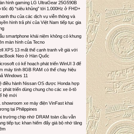
àn hình gaming LG UltraGear 25G590B
 tốc độ “siêu khủng” tới 1.000Hz ở FHD+
anh thu của các dịch vụ viễn thông và
uyền hình trả phí của Việt Nam tiếp tục gia
ng
ẫu smartphone khái niệm không có khung
iền màn hình của Tecno
ll XPS 13 mất thế cạnh tranh về giá với
acBook Neo ở Hàn Quốc
crosoft có kế hoạch phát triển WinUI 3 để
àm máy tính 8GB RAM có thể chạy hiệu
uả Windows 11
ệ điều hành Nissan OS được Honda hợp
c phát triển dùng chung cho các xe ô-tô
ế hệ mới
1 showroom xe máy điện VinFast khai
ương tại Philippines
hị trường chip nhớ DRAM toàn cầu vẫn
ng tiếp tục khan hiếm đẩy giá bộ nhớ tăng
hêm